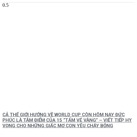
CẢ THẾ GIỚI HƯỚNG VỀ WORLD CUP CÒN HÔM NAY ĐỨC
PHÚC LÀ TÂM ĐIỂM CỦA 15 “TẤM VÉ VÀNG” – VIẾT TIẾP HY
VỌNG CHO NHỮNG GIẤC MƠ CON YÊU CHÁY BỎNG