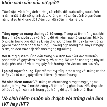
khỏe sinh sản của nữ giới?
Tắc ứ dịch vòi trứng ảnh hưởng rất nhiều đến cuộc sống của bệnh
nhân, nhất là đời sống tình dục. Không chỉ vậy, nếu bệnh ở giai đoạn
nặng, điều trị không dứt điểm còn dẫn đến nhiều hệ lụy:
Tăng nguy cơ mang thai ngoài tử cung:
Trứng và tinh trùng sau khi
thụ tinh sẽ chuyển qua vòi trứng để về niêm mạc tử cung làm tổ. Nếu
ống dẫn trứng bị ứ dịch sẽ khiến cho hợp tử làm tổ ngay tại vòi trứng
(gọi là mang thai ngoài tử cung). Trường hợp mang thai này rất nguy
hiểm, đe dọa trực tiếp đến tính mạng người mẹ.
Vòi trứng bị viêm:
Ống dẫn trứng bị ứ dịch tạo điều kiện vi khuẩn
phát triển và gây viêm nhiễm tại vòi trứng. Nếu mắc tình trạng này sẽ
buộc phải cắt bỏ vòi trứng gây ảnh hưởng đến việc có con sau này.
Lạc nội mạc tử cung:
Dịch viêm từ vị trí bị ứ tắc trong vòi trứng có thể
chảy vào tử cung gây viêm nhiễm nội mạc tử cung.
Vô sinh hiếm muộn:
Vòi trứng có chức năng hứng trứng rụng từ
buồng trứng. Và là nơi để trứng với tinh trùng gặp nhau. Nếu ống dẫn
bị tắc sẽ ngăn cản tinh trùng gặp trứng để tạo thành phôi thai.
Vô sinh hiếm muộn do ứ dịch vòi trứng nên làm
IVF hay IVF?