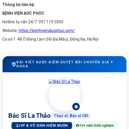
Thông tin liên hệ:
BỆNH VIỆN ĐỨC PHÚC
Hotline tư vấn 24/7: 097 119 5050
Website:
https://benhvienducphuc.com/
Cơ sở 1: 48 Ô Đồng Lầm (Hồ Ba Mẫu), Đống Đa, Hà Nội
BÀI VIẾT ĐƯỢC KIỂM DUYỆT BỞI CHUYÊN GIA Y
KHOA
Bác Sĩ La Thảo
Thạc sĩ, Bác sĩ CKI
IVF & VÔ SINH HIẾM MUỘN
10+ năm kinh nghiệm