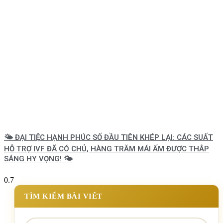
🌤️ ĐẠI TIỆC HẠNH PHÚC SỐ ĐẦU TIÊN KHÉP LẠI: CÁC SUẤT
HỖ TRỢ IVF ĐÃ CÓ CHỦ, HÀNG TRĂM MÁI ẤM ĐƯỢC THẮP
SÁNG HY VỌNG! 🌤️
TÌM KIẾM BÀI VIẾT