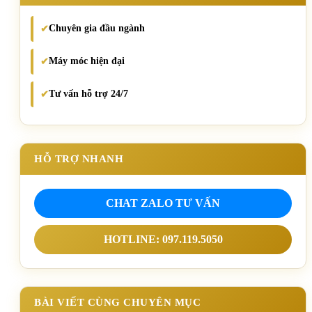
Chuyên gia đầu ngành
✔
Máy móc hiện đại
✔
Tư vấn hỗ trợ 24/7
✔
HỖ TRỢ NHANH
CHAT ZALO TƯ VẤN
HOTLINE: 097.119.5050
BÀI VIẾT CÙNG CHUYÊN MỤC