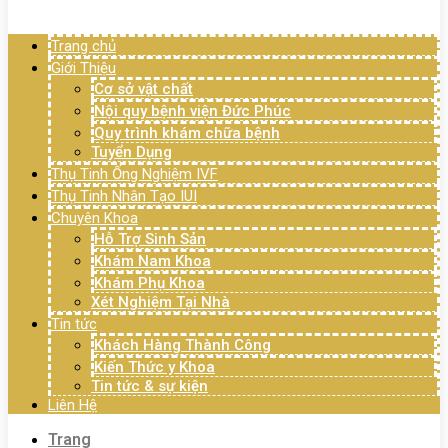
Menu
Trang chủ
Giới Thiệu
Cơ sở vật chất
Nội quy bệnh viện Đức Phúc
Quy trình khám chữa bệnh
Tuyển Dụng
Thụ Tinh Ống Nghiệm IVF
Thụ Tinh Nhân Tạo IUI
Chuyên Khoa
Hỗ Trợ Sinh Sản
Khám Nam Khoa
Khám Phụ Khoa
Xét Nghiệm Tại Nhà
Tin tức
Khách Hàng Thành Công
Kiến Thức y Khoa
Tin tức & sự kiện
Liên Hệ
Trang