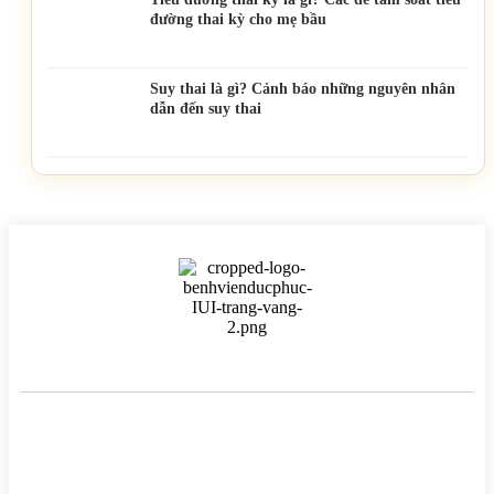
đường thai kỳ cho mẹ bầu
Suy thai là gì? Cảnh báo những nguyên nhân
dẫn đến suy thai
BỆNH VIỆN HTSS & NAM HỌC ĐỨC PHÚC
Hotline:
0971 195 050
Email:
info@benhvienducphuc.com
Địa chỉ: 121 Ô Đồng Lầm ( Hồ Ba Mẫu ) – Phường Văn Miếu Quốc