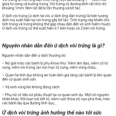
giữa tử cung và buồng trứng. Vòi trứng có đường kính rất nhỏ chỉ
khoảng 1mm. Nên rất dễ bị tổn thương và bít tắc.
Ứ dịch vòi trứng (ứ dịch tai vòi, ứ dịch ống dẫn trứng) là hiện tượng
dịch mủ xuất hiện tại vòi trứng gây bít tắc. Tình trạng này khiến cho
tinh trùng và trứng không thể gặp nhau dẫn đến vô sinh hiếm muộn.
Ứ dịch vòi trứng có thể xuất hiện ở 1 bên hoặc cả 2 bên vòi trứng.
Nguyên nhân dẫn đến ứ dịch vòi trứng là gì?
Nguyên nhân dẫn đến ứ dịch thường do:
– Nữ giới mắc các bệnh lý phụ khoa như: Viêm âm đạo, viêm cổ tử
cung, viêm vòi trứng, lạc nội mạc tử cung, viêm vùng chậu,…
– Quan hệ tình dục không an toàn làm gia tăng các bệnh lý liên quan
đến cơ quan sinh sản.
– Vệ sinh vùng kín không đúng cách
– Phụ nữ có tiền sử phẫu thuật tại cơ quan sinh dụ- Một số nguyên
nhân khác: Rối loạn nội tiết tố, viêm ruột thừa vỡ, nạo phá thai, mắc
các bệnh lây qua đường tình dục,…
Ứ dịch vòi trứng ảnh hưởng thế nào tới sức