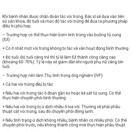
Khi bệnh nhân được chẩn đoán tắc vòi trứng. Bác sĩ sẽ dựa vào tiền
sử sản khoa, độ tuổi và mức độ tắc vòi trứng để đưa ra phương pháp
điều trị phù hợp:
– Trường hợp có thể thực hiện bơm tinh trùng vào buồng tử cung
(IUI):
+ Có ít nhất một vòi trứng không bị tắc và vẫn hoạt động bình thường.
+ Độ tuổi: Độ tuổi càng trẻ thì tỷ lệ làm IUI thành công càng cao
(khoảng 60-70%). Tỷ lệ này sẽ giảm dần khi người phụ nữ càng lớn
tuổi.
– Trường hợp nên làm Thụ tinh trong ống nghiệm (IVF):
+ Cả hai vòi trứng đều bị tắc
+ Nếu hai vòi trứng tắc ở đoạn gần eo hoặc kẽ sát tử cung: Có thể
thực hiện chuyển phôi bình thường.
+ Nếu hai vòi trứng bị ứ dịch nhiều ở loa vòi: Thường sẽ phải phẫu
thuật cắt vòi trứng, sau đó chuyển phôi đông lạnh.
+ Nếu tình trạng ứ dịch không nhiều, bệnh nhân có nhiều phôi: Có thể
chuyển phôi trước, nếu không thành công mới thực hiện phẫu thuật.