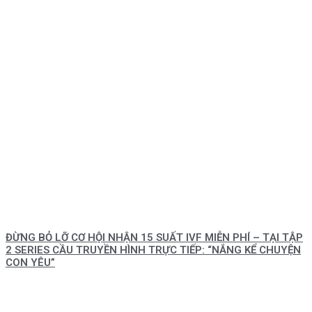
ĐỪNG BỎ LỠ CƠ HỘI NHẬN 15 SUẤT IVF MIỄN PHÍ – TẠI TẬP
2 SERIES CẦU TRUYỀN HÌNH TRỰC TIẾP: “NẮNG KỂ CHUYỆN
CON YÊU”