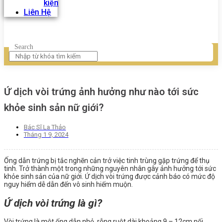
kiện
Liên Hệ
Search
Ứ dịch vòi trứng ảnh hưởng như nào tới sức
khỏe sinh sản nữ giới?
Bác Sĩ La Thảo
Tháng 1 9, 2024
Ống dẫn trứng bị tắc nghẽn cản trở việc tinh trùng gặp trứng để thụ
tinh. Trở thành một trong những nguyên nhân gây ảnh hưởng tới sức
khỏe sinh sản của nữ giới. Ứ dịch vòi trứng được cảnh báo có mức độ
nguy hiểm dễ dẫn đến vô sinh hiếm muộn.
Ứ dịch vòi trứng là gì?
Vòi trứng là một ống dẫn nhỏ, rỗng ruột dài khoảng 9 – 12cm nối