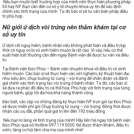
Nếu bạn muốn biết trường hợp của mình nên thực hiện phương pháp
IUI hay IVF. Bạn cần đến cơ sở y tế chuyên khoa uy tín để xác định
chính xác tình trạng của mình. Từ đó bác sĩ sẽ tư vấn biện pháp điều
trị phù hợp.
Nữ giới ứ dịch vòi trứng nên thăm khám tại cơ
sở uy tín
Ứ dịch rất nguy hiểm, bệnh nhân nếu không phát hiện và điều trị kịp
thời có nguy cơ bị vô sinh hiếm muộn là rất cao. Vì vậy, nếu cơ thể
xuất hiện bất thường cần đến ngay Bệnh viện để được tư vấn và điều
trị.
Tại Bệnh viện Đức Phúc – Bệnh viện chuyên khoa về điều trị vô sinh
hiếm muộn. Các bác sĩ sẽ thực hiện các xét nghiệm, kỹ thuật hiện đại
như siêu âm, chụp buồng tử cung – vòi trứng để chẩn đoán và đánh
giá chính xác tình trạng tắc vòi trứng ở bệnh nhân. Từ đó, các bác sĩ
sẽ đưa ra phác đồ điều trị cá thể hóa. Phù hợp với tình trạng của từng
người bệnh, giúp tối đa hóa khả năng thành công.
Đặc biệt, các cặp vợ chồng đăng ký thực hiện IVF trọn gói tại Đức Phúc
sẽ được miễn phí gói Chụp buồng tử cung – vòi trứng. Đồng thời được
nhận các ưu đãi, phần quà giá trị lên đến 192 triệu đồng.
Nếu bạn lo lắng về tình trạng của mình! Hãy liên hệ ngay tới bệnh viện
Đức Phúc qua số Hotline 097 119 5050. Để được thăm khám, điều trị
sớm, tăng cơ hội làm cha mẹ của mình nhé!