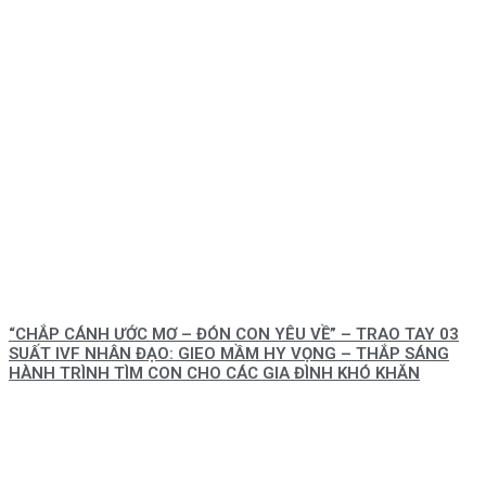
“CHẮP CÁNH ƯỚC MƠ – ĐÓN CON YÊU VỀ” – TRAO TAY 03
SUẤT IVF NHÂN ĐẠO: GIEO MẦM HY VỌNG – THẮP SÁNG
HÀNH TRÌNH TÌM CON CHO CÁC GIA ĐÌNH KHÓ KHĂN