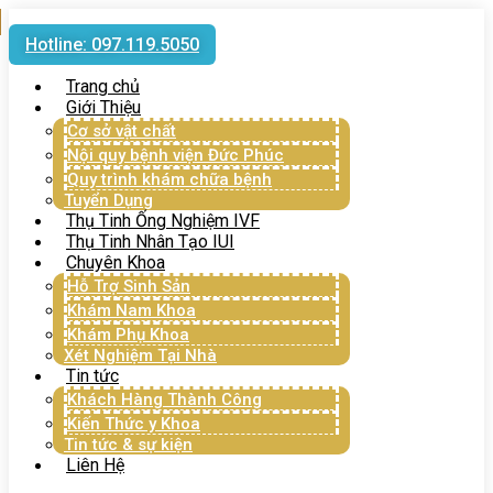
Hotline: 097.119.5050
Trang chủ
Giới Thiệu
Cơ sở vật chất
Nội quy bệnh viện Đức Phúc
Quy trình khám chữa bệnh
Tuyển Dụng
Thụ Tinh Ống Nghiệm IVF
Thụ Tinh Nhân Tạo IUI
Chuyên Khoa
Hỗ Trợ Sinh Sản
Khám Nam Khoa
Khám Phụ Khoa
Xét Nghiệm Tại Nhà
Tin tức
Khách Hàng Thành Công
Kiến Thức y Khoa
Tin tức & sự kiện
Liên Hệ