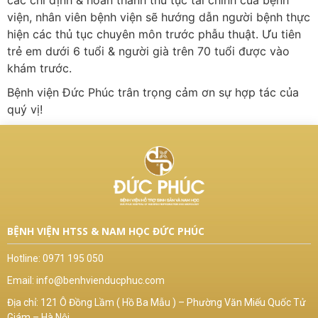
các chỉ định & hoàn thành thủ tục tài chính của bệnh
viện, nhân viên bệnh viện sẽ hướng dẫn người bệnh thực
hiện các thủ tục chuyên môn trước phẫu thuật. Ưu tiên
trẻ em dưới 6 tuổi & người già trên 70 tuổi được vào
khám trước.
Bệnh viện Đức Phúc trân trọng cảm ơn sự hợp tác của
quý vị!
BỆNH VIỆN HTSS & NAM HỌC ĐỨC PHÚC
Hotline:
0971 195 050
Email:
info@benhvienducphuc.com
Địa chỉ: 121 Ô Đồng Lầm ( Hồ Ba Mẫu ) – Phường Văn Miếu Quốc Tử
Giám – Hà Nội.