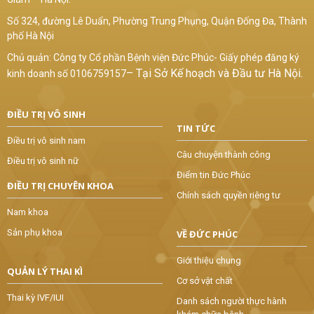
Số 324, đường Lê Duẩn, Phường Trung Phụng, Quận Đống Đa, Thành
phố Hà Nội
Chủ quản: Công ty Cổ phần Bệnh viện Đức Phúc- Giấy phép đăng ký
–
Tại Sở Kế hoạch và Đầu tư Hà Nội.
kinh doanh số 0106759157
ĐIỀU TRỊ VÔ SINH
TIN TỨC
Điều trị vô sinh nam
Câu chuyện thành công
Điều trị vô sinh nữ
Điểm tin Đức Phúc
ĐIỀU TRỊ CHUYÊN KHOA
Chính sách quyền riêng tư
Nam khoa
Sản phụ khoa
VỀ ĐỨC PHÚC
Giới thiệu chung
QUẢN LÝ THAI KÌ
Cơ sở vật chất
Thai kỳ IVF/IUI
Danh sách người thực hành