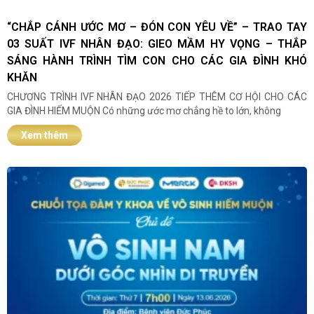
“CHẮP CÁNH ƯỚC MƠ – ĐÓN CON YÊU VỀ” – TRAO TAY
03 SUẤT IVF NHÂN ĐẠO: GIEO MẦM HY VỌNG – THẮP
SÁNG HÀNH TRÌNH TÌM CON CHO CÁC GIA ĐÌNH KHÓ
KHĂN
CHƯƠNG TRÌNH IVF NHÂN ĐẠO 2026 TIẾP THÊM CƠ HỘI CHO CÁC
GIA ĐÌNH HIẾM MUỘN Có những ước mơ chẳng hề to lớn, không
Xem thêm