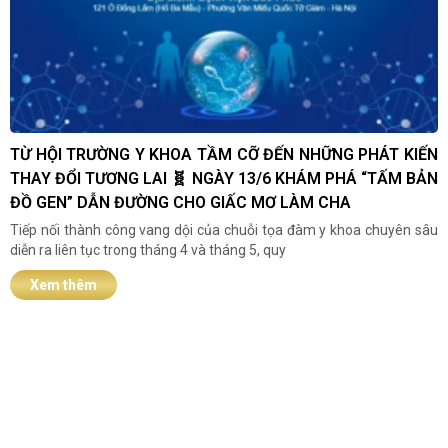
TỪ HỘI TRƯỜNG Y KHOA TẦM CỠ ĐẾN NHỮNG PHÁT KIẾN
THAY ĐỔI TƯƠNG LAI 🧬 NGÀY 13/6 KHÁM PHÁ “TẤM BẢN
ĐỒ GEN” DẪN ĐƯỜNG CHO GIẤC MƠ LÀM CHA
Tiếp nối thành công vang dội của chuỗi tọa đàm y khoa chuyên sâu
diễn ra liên tục trong tháng 4 và tháng 5, quy
Xem thêm