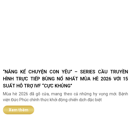
“NẮNG KỂ CHUYỆN CON YÊU” – SERIES CẦU TRUYỀN
HÌNH TRỰC TIẾP BÙNG NỔ NHẤT MÙA HÈ 2026 VỚI 15
SUẤT HỖ TRỢ IVF “CỰC KHỦNG”
Mùa hè 2026 đã gõ cửa, mang theo cả những hy vọng mới. Bệnh
viện Đức Phúc chính thức khởi động chiến dịch đặc biệt
Xem thêm