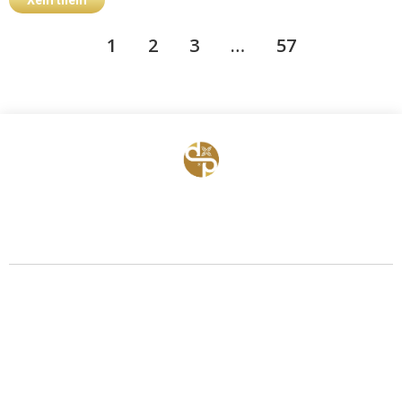
1
2
3
…
57
BỆNH VIỆN HTSS & NAM HỌC ĐỨC PHÚC
Hotline:
0971 195 050
Email:
info@benhvienducphuc.com
Địa chỉ: 121 Ô Đồng Lầm ( Hồ Ba Mẫu ) – Phường Văn Miếu Quốc Tử
Giám – Hà Nội.
Số 324, đường Lê Duẩn, Phường Trung Phụng, Quận Đống Đa, Thành