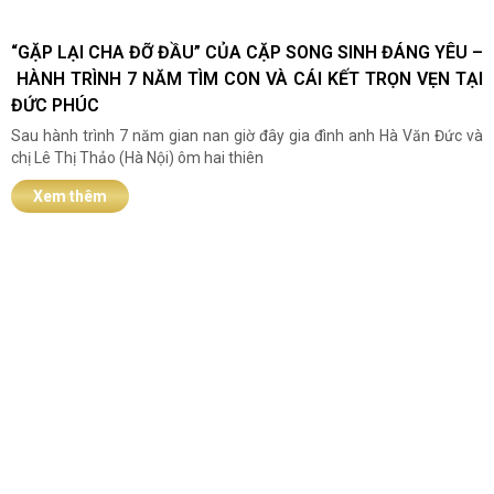
️“GẶP LẠI CHA ĐỠ ĐẦU” CỦA CẶP SONG SINH ĐÁNG YÊU –
HÀNH TRÌNH 7 NĂM TÌM CON VÀ CÁI KẾT TRỌN VẸN TẠI
ĐỨC PHÚC
Sau hành trình 7 năm gian nan giờ đây gia đình anh Hà Văn Đức và
chị Lê Thị Thảo (Hà Nội) ôm hai thiên
Xem thêm