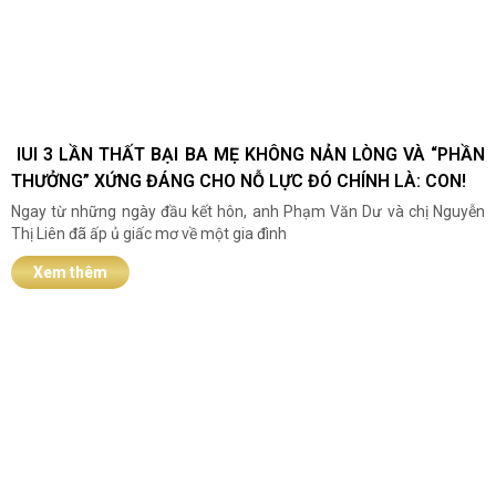
IUI 3 LẦN THẤT BẠI BA MẸ KHÔNG NẢN LÒNG VÀ “PHẦN
THƯỞNG” XỨNG ĐÁNG CHO NỖ LỰC ĐÓ CHÍNH LÀ: CON!
Ngay từ những ngày đầu kết hôn, anh Phạm Văn Dư và chị Nguyễn
Thị Liên đã ấp ủ giấc mơ về một gia đình
Xem thêm