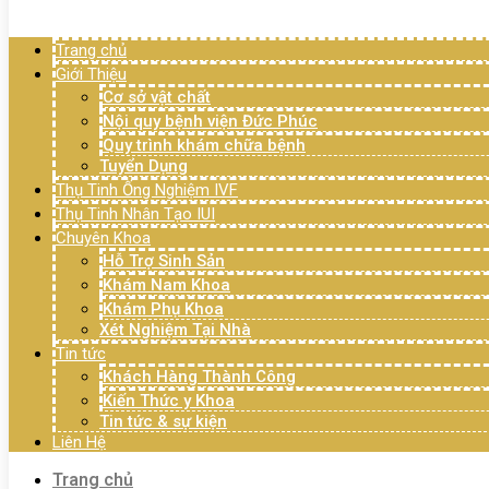
Menu
Trang chủ
Giới Thiệu
Cơ sở vật chất
Nội quy bệnh viện Đức Phúc
Quy trình khám chữa bệnh
Tuyển Dụng
Thụ Tinh Ống Nghiệm IVF
Thụ Tinh Nhân Tạo IUI
Chuyên Khoa
Hỗ Trợ Sinh Sản
Khám Nam Khoa
Khám Phụ Khoa
Xét Nghiệm Tại Nhà
Tin tức
Khách Hàng Thành Công
Kiến Thức y Khoa
Tin tức & sự kiện
Liên Hệ
Trang chủ