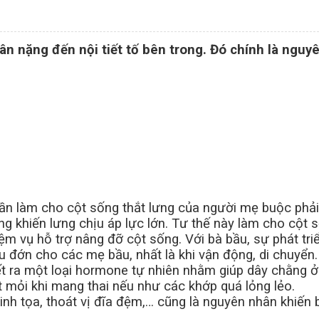
ân nặng đến nội tiết tố bên trong. Đó chính là nguyê
dần làm cho cột sống thắt lưng của người mẹ buộc phải
ng khiến lưng chịu áp lực lớn. Tư thế này làm cho cột 
ệm vụ hỗ trợ nâng đỡ cột sống. Với bà bầu, sự phát tri
u đớn cho các mẹ bầu, nhất là khi vận động, di chuyển.
iết ra một loại hormone tự nhiên nhằm giúp dây chằng ở
t mỏi khi mang thai nếu như các khớp quá lỏng lẻo.
inh tọa, thoát vị đĩa đệm,… cũng là nguyên nhân khiến 