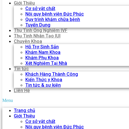
Giới Thiệu
Cơ sở vật chất
Nội quy bệnh viện Đức Phúc
Quy trình khám chữa bệnh
Tuyển Dụng
Thụ Tinh Ống Nghiệm IVF
Thụ Tinh Nhân Tạo IUI
Chuyên Khoa
Hỗ Trợ Sinh Sản
Khám Nam Khoa
Khám Phụ Khoa
Xét Nghiệm Tại Nhà
Tin tức
Khách Hàng Thành Công
Kiến Thức y Khoa
Tin tức & sự kiện
Liên Hệ
Menu
Trang chủ
Giới Thiệu
Cơ sở vật chất
Nội quy bệnh viện Đức Phúc