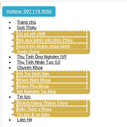
Hotline: 097.119.5050
Trang chủ
Giới Thiệu
Cơ sở vật chất
Nội quy bệnh viện Đức Phúc
Quy trình khám chữa bệnh
Tuyển Dụng
Thụ Tinh Ống Nghiệm IVF
Thụ Tinh Nhân Tạo IUI
Chuyên Khoa
Hỗ Trợ Sinh Sản
Khám Nam Khoa
Khám Phụ Khoa
Xét Nghiệm Tại Nhà
Tin tức
Khách Hàng Thành Công
Kiến Thức y Khoa
Tin tức & sự kiện
Liên Hệ