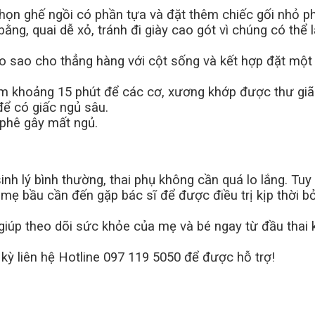
họn ghế ngồi có phần tựa và đặt thêm chiếc gối nhỏ ph
ằng, quai dễ xỏ, tránh đi giày cao gót vì chúng có thể
o sao cho thẳng hàng với cột sống và kết hợp đặt một
ấm khoảng 15 phút để các cơ, xương khớp được thư giã
để có giấc ngủ sâu.
 phê gây mất ngủ.
sinh lý bình thường, thai phụ không cần quá lo lắng. Tu
 mẹ bầu cần đến gặp bác sĩ để được điều trị kịp thời bở
úp theo dõi sức khỏe của mẹ và bé ngay từ đầu thai kỳ
kỳ liên hệ Hotline 097 119 5050 để được hỗ trợ!