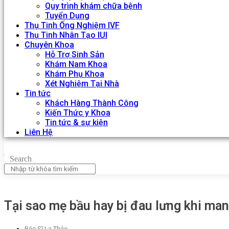
Quy trình khám chữa bệnh
Tuyển Dụng
Thụ Tinh Ống Nghiệm IVF
Thụ Tinh Nhân Tạo IUI
Chuyên Khoa
Hỗ Trợ Sinh Sản
Khám Nam Khoa
Khám Phụ Khoa
Xét Nghiệm Tại Nhà
Tin tức
Khách Hàng Thành Công
Kiến Thức y Khoa
Tin tức & sự kiện
Liên Hệ
Search
Tại sao mẹ bầu hay bị đau lưng khi man
Bác Sĩ La Thảo