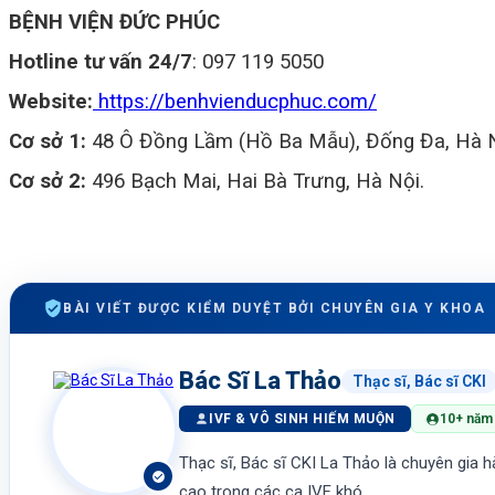
BỆNH VIỆN ĐỨC PHÚC
Hotline tư vấn 24/7
: 097 119 5050
Website:
https://benhvienducphuc.com/
Cơ sở 1:
48 Ô Đồng Lầm (Hồ Ba Mẫu), Đống Đa, Hà 
Cơ sở 2:
496 Bạch Mai, Hai Bà Trưng, Hà Nội.
BÀI VIẾT ĐƯỢC KIỂM DUYỆT BỞI CHUYÊN GIA Y KHOA
Bác Sĩ La Thảo
Thạc sĩ, Bác sĩ CKI
IVF & VÔ SINH HIẾM MUỘN
10+ năm 
Thạc sĩ, Bác sĩ CKI La Thảo là chuyên gia h
cao trong các ca IVF khó.