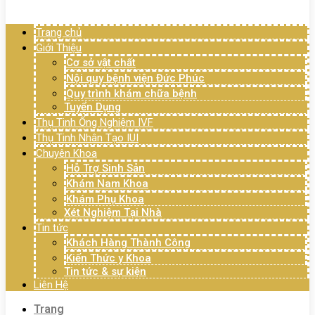
Menu
Trang chủ
Giới Thiệu
Cơ sở vật chất
Nội quy bệnh viện Đức Phúc
Quy trình khám chữa bệnh
Tuyển Dụng
Thụ Tinh Ống Nghiệm IVF
Thụ Tinh Nhân Tạo IUI
Chuyên Khoa
Hỗ Trợ Sinh Sản
Khám Nam Khoa
Khám Phụ Khoa
Xét Nghiệm Tại Nhà
Tin tức
Khách Hàng Thành Công
Kiến Thức y Khoa
Tin tức & sự kiện
Liên Hệ
Trang