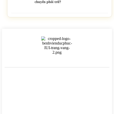
chuyển phôi trữ?
BỆNH VIỆN HTSS & NAM HỌC ĐỨC PHÚC
Hotline:
0971 195 050
Email:
info@benhvienducphuc.com
Địa chỉ: 121 Ô Đồng Lầm ( Hồ Ba Mẫu ) – Phường Văn Miếu Quốc
Tử Giám – Hà Nội.
Số 324, đường Lê Duẩn, Phường Trung Phụng, Quận Đống Đa,
Thành phố Hà Nội
Chủ quản: Công ty Cổ phần Bệnh viện Đức Phúc- Giấy phép đăng