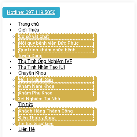
Hotline: 097.119.5050
Trang chủ
Giới Thiệu
Cơ sở vật chất
Nội quy bệnh viện Đức Phúc
Quy trình khám chữa bệnh
Tuyển Dụng
Thụ Tinh Ống Nghiệm IVF
Thụ Tinh Nhân Tạo IUI
Chuyên Khoa
Hỗ Trợ Sinh Sản
Khám Nam Khoa
Khám Phụ Khoa
Xét Nghiệm Tại Nhà
Tin tức
Khách Hàng Thành Công
Kiến Thức y Khoa
Tin tức & sự kiện
Liên Hệ