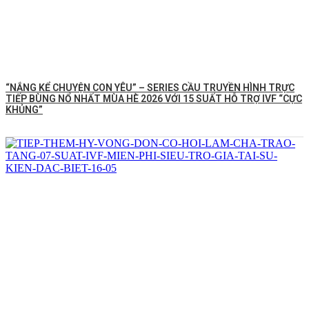
“NẮNG KỂ CHUYỆN CON YÊU” – SERIES CẦU TRUYỀN HÌNH TRỰC
TIẾP BÙNG NỔ NHẤT MÙA HÈ 2026 VỚI 15 SUẤT HỖ TRỢ IVF “CỰC
KHỦNG”