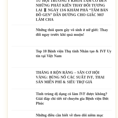
TỪ HỘI TRƯỜNG Y KHOA TẦM CỠ ĐẾN
NHỮNG PHÁT KIẾN THAY ĐỔI TƯƠNG
LAI 🧬 NGÀY 13/6 KHÁM PHÁ “TẤM BẢN
ĐỒ GEN” DẪN ĐƯỜNG CHO GIẤC MƠ
LÀM CHA
Những thói quen gây vô sinh ở nữ giới: Thay
đổi ngay trước khi quá muộn!
Top 10 Bệnh viện Thụ tinh Nhân tạo & IVF Uy
tín tại Việt Nam
THÁNG 8 RỘN RÀNG – SĂN CƠ HỘI
VÀNG: BÙNG NỔ CÁC SUẤT IVF, THAI
SẢN MIỄN PHÍ & SIÊU TRỢ GIÁ
Tinh trùng dị dạng có làm IVF được không?
Giải đáp chi tiết từ chuyên gia Bệnh viện Đức
Phúc
Những điều cần biết về theo dõi niêm mạc