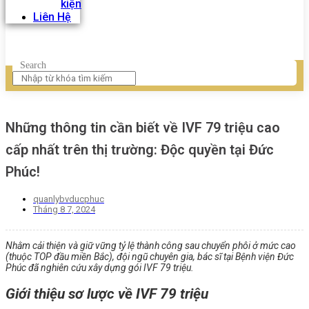
kiện
Liên Hệ
Search
Những thông tin cần biết về IVF 79 triệu cao
cấp nhất trên thị trường: Độc quyền tại Đức
Phúc!
quanlybvducphuc
Tháng 8 7, 2024
Nhằm cải thiện và giữ vững tỷ lệ thành công sau chuyển phôi ở mức cao
(thuộc TOP đầu miền Bắc), đội ngũ chuyên gia, bác sĩ tại Bệnh viện Đức
Phúc đã nghiên cứu xây dựng gói IVF 79 triệu.
Giới thiệu sơ lược về IVF 79 triệu