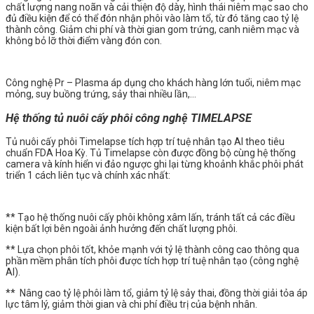
chất lượng nang noãn và cải thiện độ dày, hình thái niêm mạc sao cho
đủ điều kiện để có thể đón nhận phôi vào làm tổ, từ đó tăng cao tỷ lệ
thành công. Giảm chi phí và thời gian gom trứng, canh niêm mạc và
không bỏ lỡ thời điểm vàng đón con.
Công nghệ Pr – Plasma áp dụng cho khách hàng lớn tuổi, niêm mạc
mỏng, suy buồng trứng, sảy thai nhiều lần,…
Hệ thống tủ nuôi cấy phôi công nghệ TIMELAPSE
Tủ nuôi cấy phôi Timelapse tích hợp trí tuệ nhân tạo AI theo tiêu
chuẩn FDA Hoa Kỳ. Tủ Timelapse còn được đồng bộ cùng hệ thống
camera và kính hiển vi đảo ngược ghi lại từng khoảnh khắc phôi phát
triển 1 cách liên tục và chính xác nhất:
**
Tạo hệ thống nuôi cấy phôi không xâm lấn, tránh tất cả các điều
kiện bất lợi bên ngoài ảnh hưởng đến chất lượng phôi.
** Lựa chọn phôi tốt, khỏe mạnh với tỷ lệ thành công cao thông qua
phần mềm phân tích phôi được tích hợp trí tuệ nhân tạo (công nghệ
AI).
** Nâng cao tỷ lệ phôi làm tổ, giảm tỷ lệ sảy thai, đồng thời giải tỏa áp
lực tâm lý, giảm thời gian và chi phí điều trị của bệnh nhân.