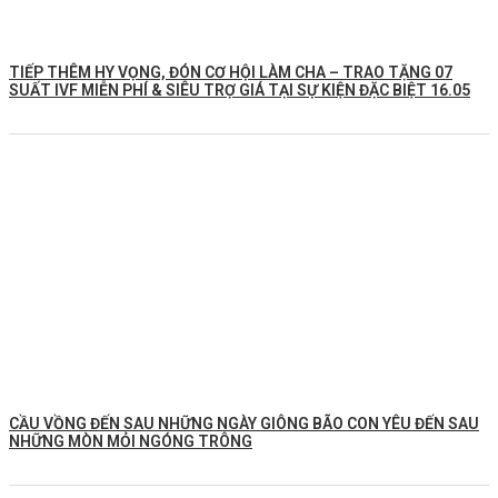
TIẾP THÊM HY VỌNG, ĐÓN CƠ HỘI LÀM CHA – TRAO TẶNG 07
SUẤT IVF MIỄN PHÍ & SIÊU TRỢ GIÁ TẠI SỰ KIỆN ĐẶC BIỆT 16.05
CẦU VỒNG ĐẾN SAU NHỮNG NGÀY GIÔNG BÃO CON YÊU ĐẾN SAU
NHỮNG MÒN MỎI NGÓNG TRÔNG