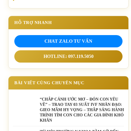
HỖ TRỢ NHANH
CHAT ZALO TƯ VẤN
HOTLINE: 097.119.5050
BÀI VIẾT CÙNG CHUYÊN MỤC
“CHẮP CÁNH ƯỚC MƠ – ĐÓN CON YÊU
VỀ” – TRAO TAY 03 SUẤT IVF NHÂN ĐẠO:
GIEO MẦM HY VỌNG – THẮP SÁNG HÀNH
TRÌNH TÌM CON CHO CÁC GIA ĐÌNH KHÓ
KHĂN