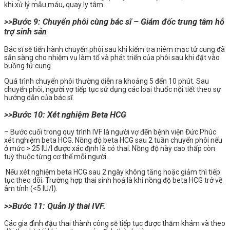
khi xử lý mẫu máu, quay ly tâm.
>>Bước 9: Chuyển phôi cùng bác sĩ – Giám đốc trung tâm hỗ
trợ sinh sản
Bác sĩ sẽ tiến hành chuyển phôi sau khi kiểm tra niêm mạc tử cung đã
sẵn sàng cho nhiệm vụ làm tổ và phát triển của phôi sau khi đặt vào
buồng tử cung.
Quá trình chuyển phôi thường diễn ra khoảng 5 đến 10 phút.
Sau
chuyển phôi, người vợ tiếp tục sử dụng các loại thuốc nội tiết theo sự
hướng dẫn của bác sĩ.
>>Bước 10: Xét nghiệm Beta HCG
– Bước cuối trong quy trình IVF là người vợ đến bệnh viện Đức Phúc
xét nghiệm beta HCG. Nồng độ beta HCG sau 2 tuần chuyển phôi nếu
ở mức > 25 IU/l được xác định là có thai. Nồng độ này cao thấp còn
tuỳ thuộc từng cơ thể mỗi người.
Nếu xét nghiệm beta HCG sau 2 ngày không tăng hoặc giảm thì tiếp
tục theo dõi. Trường hợp thai sinh hoá là khi nồng độ beta HCG trở về
âm tính (<5 IU/l).
>>Bước 11: Quản lý thai IVF.
Các gia đình đậu thai thành công sẽ tiếp tục được thăm khám và theo