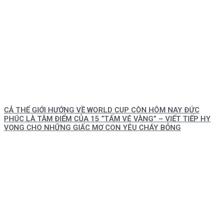
CẢ THẾ GIỚI HƯỚNG VỀ WORLD CUP CÒN HÔM NAY ĐỨC
PHÚC LÀ TÂM ĐIỂM CỦA 15 “TẤM VÉ VÀNG” – VIẾT TIẾP HY
VỌNG CHO NHỮNG GIẤC MƠ CON YÊU CHÁY BỎNG