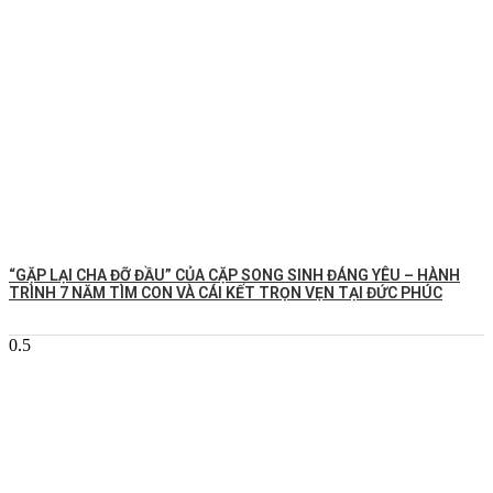
️“GẶP LẠI CHA ĐỠ ĐẦU” CỦA CẶP SONG SINH ĐÁNG YÊU – HÀNH
TRÌNH 7 NĂM TÌM CON VÀ CÁI KẾT TRỌN VẸN TẠI ĐỨC PHÚC