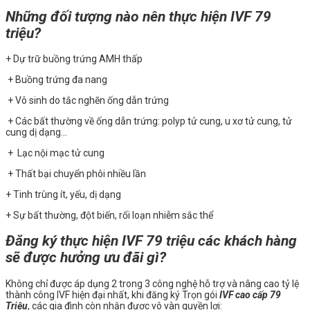
Những đối tượng nào nên thực hiện IVF 79
triệu?
+ Dự trữ buồng trứng AMH thấp
+ Buồng trứng đa nang
+ Vô sinh do tắc nghẽn ống dẫn trứng
+ Các bất thường về ống dẫn trứng: polyp tử cung, u xơ tử cung, tử
cung dị dạng…
+ Lạc nội mạc tử cung
+ Thất bại chuyển phôi nhiều lần
+ Tinh trùng ít, yếu, dị dạng
+ Sự bất thường, đột biến, rối loạn nhiễm sắc thể
Đăng ký thực hiện IVF 79 triệu các khách hàng
sẽ được hưởng ưu đãi gì?
Không chỉ được áp dụng 2 trong 3 công nghệ hỗ trợ và nâng cao tỷ lệ
thành công IVF hiện đại nhất, khi đăng ký Trọn gói
IVF cao cấp 79
Triệu
, các gia đình còn nhận được vô vàn quyền lợi: