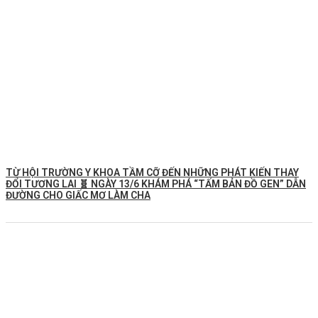
TỪ HỘI TRƯỜNG Y KHOA TẦM CỠ ĐẾN NHỮNG PHÁT KIẾN THAY
ĐỔI TƯƠNG LAI 🧬 NGÀY 13/6 KHÁM PHÁ “TẤM BẢN ĐỒ GEN” DẪN
ĐƯỜNG CHO GIẤC MƠ LÀM CHA