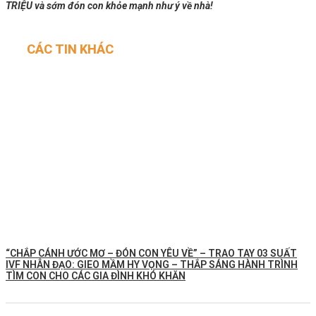
TRIỆU và sớm đón con khỏe mạnh như ý về nhà!
CÁC TIN KHÁC
“CHẮP CÁNH ƯỚC MƠ – ĐÓN CON YÊU VỀ” – TRAO TAY 03 SUẤT
IVF NHÂN ĐẠO: GIEO MẦM HY VỌNG – THẮP SÁNG HÀNH TRÌNH
TÌM CON CHO CÁC GIA ĐÌNH KHÓ KHĂN