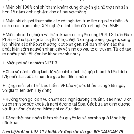
+ Miễn phí 100% chi phí thăm khám cùng chuyên gia hỗ trợ sinh sản
hơn 15 năm kinh nghiệm cho cả hai vợ chồng.
+ Miễn phí chi phí thực hiện các xét nghiệm truy tìm nguyên nhân vô
sinh quan trọng như: Xét nghiệm tinh dịch đồ, xét nghiệm AMH,…
+ Miễn phí xét nghiệm và thăm khám di truyền cùng PGS.TS Trần Đức
Phấn – Chủ tịch Hội Di truyền Y học Việt Nam giúp sàng lọc gen, sàng
lọc nhiễm sắc thể bất thường, đột biến gen, rối loạn nhiễm sắc thể,
phát hiện sớm nguyên nhân gây vô sinh do yếu tố di truyền. Từ đó tạo
ra nhiều phôi tốt, đón bé khỏe mạnh như ý.
+ Miễn phí xét nghiệm NIPT-3
+ Chia sẻ gánh nặng kinh tế với chính sách trả góp toàn bộ liệu trình
IVF, miễn lãi suất, kì hạn trả góp lên đến 5 năm
+ Tặng miễn phí Thẻ bảo hiểm IVF bảo vệ sức khỏe trong 365 ngày
với giá trị lên đến 1 tỷ đồng.
+ Hưởng trọn gói dịch vụ chăm sóc, nghỉ dưỡng chuẩn 5 sao như: Dịch
vụ chăm sóc sức khoẻ và nghỉ dưỡng tại Spa; Các bữa ăn dinh dưỡng
với thực đơn đa dạng; Miễn phí xe đưa đón;….
+ Đồng thời còn nhận thêm nhiều quyền lợi và combo quà tặng hấp
dẫn khác.
Liên hệ Hotline
097.119.5050 để được tư vấn gói IVF CAO CẤP 79