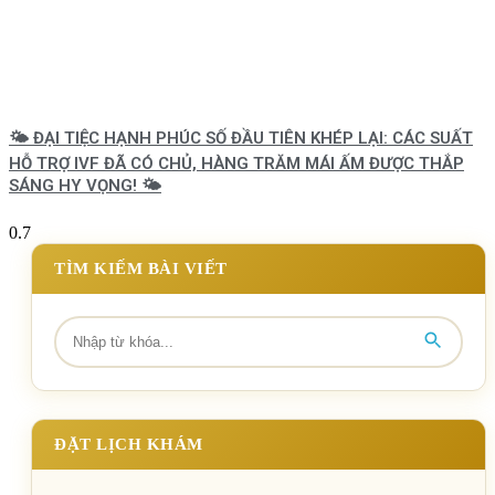
🌤️ ĐẠI TIỆC HẠNH PHÚC SỐ ĐẦU TIÊN KHÉP LẠI: CÁC SUẤT
HỖ TRỢ IVF ĐÃ CÓ CHỦ, HÀNG TRĂM MÁI ẤM ĐƯỢC THẮP
SÁNG HY VỌNG! 🌤️
TÌM KIẾM BÀI VIẾT
ĐẶT LỊCH KHÁM