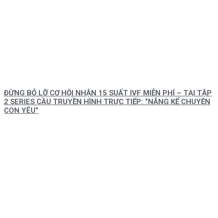
ĐỪNG BỎ LỠ CƠ HỘI NHẬN 15 SUẤT IVF MIỄN PHÍ – TẠI TẬP
2 SERIES CẦU TRUYỀN HÌNH TRỰC TIẾP: “NẮNG KỂ CHUYỆN
CON YÊU”