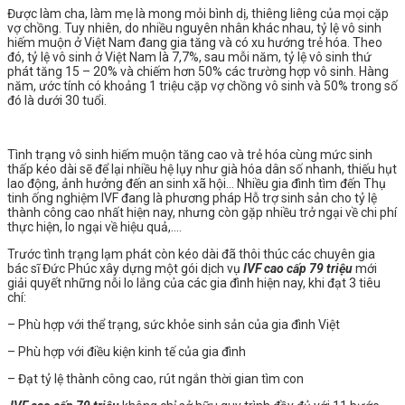
Được làm cha, làm mẹ là mong mỏi bình dị, thiêng liêng của mọi cặp
vợ chồng. Tuy nhiên, do nhiều nguyên nhân khác nhau, tỷ lệ vô sinh
hiếm muộn ở Việt Nam đang gia tăng và có xu hướng trẻ hóa. Theo
đó, tỷ lệ vô sinh ở Việt Nam là 7,7%, sau mỗi năm, tỷ lệ vô sinh thứ
phát tăng 15 – 20% và chiếm hơn 50% các trường hợp vô sinh. Hàng
năm, ước tính có khoảng 1 triệu cặp vợ chồng vô sinh và 50% trong số
đó là dưới 30 tuổi.
Tình trạng vô sinh hiếm muộn tăng cao và trẻ hóa cùng mức sinh
thấp kéo dài sẽ để lại nhiều hệ lụy như già hóa dân số nhanh, thiếu hụt
lao động, ảnh hưởng đến an sinh xã hội… Nhiều gia đình tìm đến Thụ
tinh ống nghiệm IVF đang là phương pháp Hỗ trợ sinh sản cho tỷ lệ
thành công cao nhất hiện nay, nhưng còn gặp nhiều trở ngại về chi phí
thực hiện, lo ngại về hiệu quả,….
Trước tình trạng lạm phát còn kéo dài đã thôi thúc các chuyên gia
bác sĩ Đức Phúc xây dựng một gói dịch vụ
IVF cao cấp 79 triệu
mới
giải quyết những nỗi lo lắng của các gia đình hiện nay, khi đạt 3 tiêu
chí:
– Phù hợp với thể trạng, sức khỏe sinh sản của gia đình Việt
– Phù hợp với điều kiện kinh tế của gia đình
– Đạt tỷ lệ thành công cao, rút ngắn thời gian tìm con