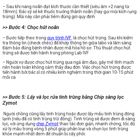
– Sau khi nang noãn đạt kích thước cần thiết (siêu âm >2 nang từ
18mm). Bác sỹ sẽ kê thuốc trưởng thành noãn (hay gọi mũi kích rụng
trứng). Mũi này cần phải tiêm đúng giờ quy định
>> Bước 4: Chọc hút noãn
– Bước tiếp theo trong
quy trình IVF
là chọc hút trứng. Sau khi kiểm
tra thông tin (check chéo) để khớp thông tin giữa labo và lâm sàng:
Đảm bảo đúng bệnh nhân được mã hóa hồ sơ. Thủ thuật chọc hút
trứng sẽ được tiến hành trong phòng Lab IVF
– Người vợ được chọc hút trứng qua ngả âm đạo, gây mê tĩnh mạch
nên hoàn toàn không cảm thấy đau đớn. Việc chọc hút trứng được
tiến hành bởi bác sĩ có nhiều kinh nghiệm trong thời gian 10-15 phút
mỗi ca
>> Bước 5: Lấy và lọc rửa tinh trùng bằng Chip sàng lọc
Zymot
Người chồng cũng lấy tinh trùng hoặc được lấy mẫu tinh trùng đông
lạnh (nếu đã có tinh trùng trữ đông). Tinh trùng sẽ được đem đi sàng
lọc, với ứng dụng
chip Zymot
thao
tác đơn giản, nhanh chóng, tốc độ
xử lý mẫu trong vòng 5 phút giúp phân loại và chọn lọc tinh trùng
khỏe mạnh nhất đem
để chuẩn bị cấy phôi.