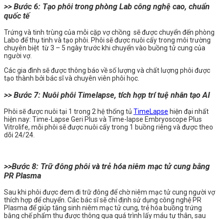
>> Bước 6: Tạo phôi trong phòng Lab công nghệ cao, chuẩn
quốc tế
Trứng và tinh trùng của mỗi cặp vợ chồng sẽ được chuyển đến phòng
Labo để thụ tinh và tạo phôi. Phôi sẽ được nuôi cấy trong môi trường
chuyên biệt từ 3 – 5 ngày trước khi chuyển vào buồng tử cung của
người vợ.
Các gia đình sẽ được thông báo về số lượng và chất lượng phôi được
tạo thành bởi bác sĩ và chuyên viên phôi học.
>> Bước 7: Nuôi phôi Timelapse, tích hợp trí tuệ nhân tạo AI
Phôi sẽ được nuôi tại 1 trong 2 hệ thống tủ
TimeLapse
hiện đại nhất
hiện nay: Time-Lapse Geri Plus và Time-lapse Embryoscope Plus
Vitrolife, mỗi phôi sẽ được nuôi cấy trong 1 buồng riêng và được theo
dõi 24/24.
>>Bước 8: Trữ đông phôi và trẻ hóa niêm mạc tử cung bằng
PR Plasma
Sau khi phôi được đem đi trữ đông để chờ niêm mạc tử cung người vợ
thích hợp để chuyển. Các bác sĩ sẽ chỉ định sử dụng công nghệ PR
Plasma để giúp tăng sinh niêm mạc tử cung, trẻ hóa buồng trứng
bằng
chế phẩm thu được thông qua quá trình lấy máu tự thân, sau