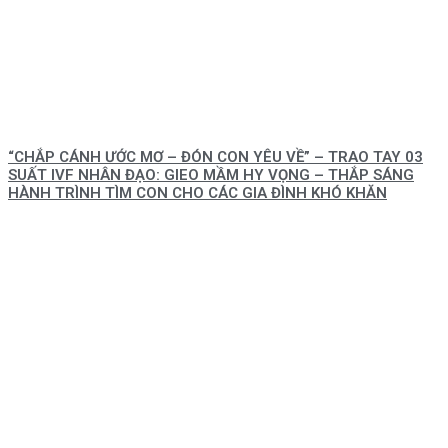
“CHẮP CÁNH ƯỚC MƠ – ĐÓN CON YÊU VỀ” – TRAO TAY 03
SUẤT IVF NHÂN ĐẠO: GIEO MẦM HY VỌNG – THẮP SÁNG
HÀNH TRÌNH TÌM CON CHO CÁC GIA ĐÌNH KHÓ KHĂN