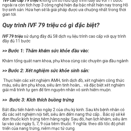
IVF cao cấp 79 triệu
không chỉ sở hữu quy trình đầy đủ với 11 bước
ngoài ra còn tích hợp 3 công nghệ hiện đại bậc nhất hiện nay trong Hỗ
trợ sinh sản. Hứa hẹn sẽ là giải pháp được ưa chuộng nhất trong thời
gian tới.
Quy trình IVF 79 triệu có gì đặc biệt?
IVF 79 triệu
sử dụng đầy đủ 58 dịch vụ liệu trình cao cấp với quy trình
đầy đủ 11 bước
>> Bước 1: Thăm khám sức khỏe đầu vào:
Khám tổng quát nam khoa, phụ khoa cùng các chuyên gia đầu ngành
>> Bước 2: Xét nghiệm sức khỏe sinh sản:
Thực hiện các xét nghiệm AMH, tinh dịch đồ, xét nghiệm công thức
máu, siêu âm phụ khoa, siêu âm tinh hoàn,… và đặc biệt xét nghiệm
giải mã trình tự gen để tìm nguyên nhân vô sinh hiếm muộn.
>> Bước 3: Kích thích buồng trứng
Bắt đầu tiến hành vào ngày 2 của chu kỳ kinh. Sau khi bệnh nhân có
đủ các xét nghiệm nội tiết, siêu âm đếm nang thứ cấp… Bác sỹ sẽ kê
đơn thuốc kích trứng tiêm hàng ngày. Sau đó, hẹn lịch khám, siêu âm
lại vào các ngày 5, 7, 9 của tiêm thuốc. Ý nghĩa: theo dõi tốc độ phát
triển của nang trứng, niêm mạc tử cung.