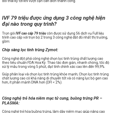
dõi thai kỳ tới khi vượt cạn cán đích thành công.
IVF 79 triệu được ứng dụng 3 công nghệ hiện
đại nào trong quy trình?
Trọn gói
IVF cao cấp 79 triệu
còn
được sử dụng 56 dịch vụ Full liệu
trình cao cấp với trọn bộ 2 trong 3 công nghệ đắt đỏ nhất thị trường,
gồm:
Chip sàng lọc tinh trùng Zymot:
Công nghệ đ
ột phá công nghệ chọn lọc tinh trùng chất lượng cao
theo tiêu chuẩn FDA Hoa Kỳ. Thao tác đơn giản, nhanh chóng, tốc độ
xử lý mẫu trong vòng 5 phút, đạt tính chính xác cao lên đến 99,9%.
Giúp phân loại và chọn lọc tinh trùng khỏe mạnh; Chọn lọc tinh trùng
chất lượng cao có khả năng di chuyển tốt và có năng lực bộ gen cao
hơn, ít phân mảnh DNA hơn (DFI < 2%).
Công nghệ trẻ hóa niêm mạc tử cung, buồng trứng PR –
PLASMA:
Công nghệ trẻ hóa buồng trứng, làm dày niêm mạc giúp nâng cao