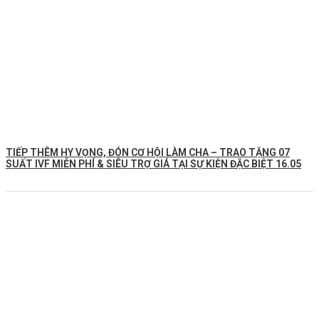
TIẾP THÊM HY VỌNG, ĐÓN CƠ HỘI LÀM CHA – TRAO TẶNG 07
SUẤT IVF MIỄN PHÍ & SIÊU TRỢ GIÁ TẠI SỰ KIỆN ĐẶC BIỆT 16.05