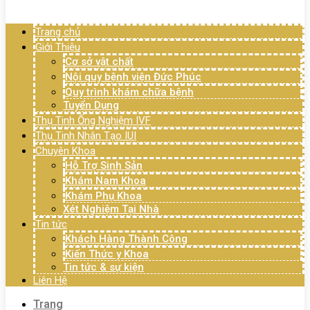
Menu
Trang chủ
Giới Thiệu
Cơ sở vật chất
Nội quy bệnh viện Đức Phúc
Quy trình khám chữa bệnh
Tuyển Dụng
Thụ Tinh Ống Nghiệm IVF
Thụ Tinh Nhân Tạo IUI
Chuyên Khoa
Hỗ Trợ Sinh Sản
Khám Nam Khoa
Khám Phụ Khoa
Xét Nghiệm Tại Nhà
Tin tức
Khách Hàng Thành Công
Kiến Thức y Khoa
Tin tức & sự kiện
Liên Hệ
Trang