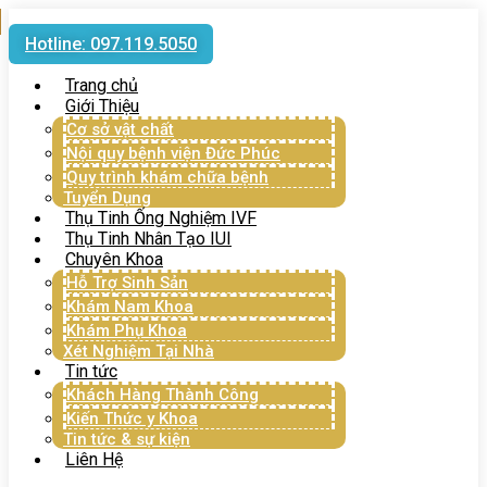
Hotline: 097.119.5050
Trang chủ
Giới Thiệu
Cơ sở vật chất
Nội quy bệnh viện Đức Phúc
Quy trình khám chữa bệnh
Tuyển Dụng
Thụ Tinh Ống Nghiệm IVF
Thụ Tinh Nhân Tạo IUI
Chuyên Khoa
Hỗ Trợ Sinh Sản
Khám Nam Khoa
Khám Phụ Khoa
Xét Nghiệm Tại Nhà
Tin tức
Khách Hàng Thành Công
Kiến Thức y Khoa
Tin tức & sự kiện
Liên Hệ