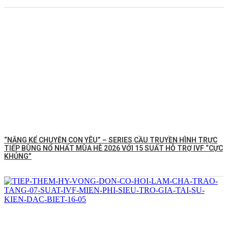
“NẮNG KỂ CHUYỆN CON YÊU” – SERIES CẦU TRUYỀN HÌNH TRỰC
TIẾP BÙNG NỔ NHẤT MÙA HÈ 2026 VỚI 15 SUẤT HỖ TRỢ IVF “CỰC
KHỦNG”