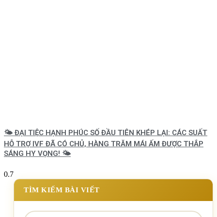
🌤️ ĐẠI TIỆC HẠNH PHÚC SỐ ĐẦU TIÊN KHÉP LẠI: CÁC SUẤT
HỖ TRỢ IVF ĐÃ CÓ CHỦ, HÀNG TRĂM MÁI ẤM ĐƯỢC THẮP
SÁNG HY VỌNG! 🌤️
TÌM KIẾM BÀI VIẾT