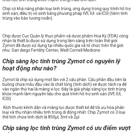
Chip có khả năng phân loại tinh trùng, ứng dụng trong quy trình hỗ trợ
sinh sản, điều trị vô sinh bằng phương pháp IVF, IUI và ICSI (tiêm tinh
trùng vào bào tương noãn).
Chip được Cục Quản lý thực phẩm và dược phẩm Hoa Kỳ (FDA) công
nhận là thiết bị được sử dụng trong lâm sàng trên toàn thế giới.
Zymot đã được sử dụng tại nhiều quốc gia và tổ chức trên thế giới
như: San diego Fertility Center, Weill Cornell Medicine
Chip sàng lọc tinh trùng Zymot có nguyên lý
hoạt động như nào?
Zymot là chip sử dụng một lần với 2 cấu phần. Cấu phần đầu tiên là
buồng chứa mẫu đầu vào là chất lỏng (tinh dịch) sẽ được tách ra để
vào ngăn thứ hai là màng vi lọc. Đây là giải pháp sàng lọc tinh trùng
khỏe mạnh làm nguyên liệu cho quá trình hỗ trợ sinh sản (IVF, IUI,
ICSI)
Kích thước kênh dẫn và màng lọc được thiết kế để tối ưu hóa phân
loại và thu nhận nhiều tinh trùng di động nhất. Chip Zymot có 3 loại
thể tích chứa tinh dịch là 850µl, 3ml và 2µl.
Chip sàng lọc tinh trùng Zymot có ư
u điểm vượt