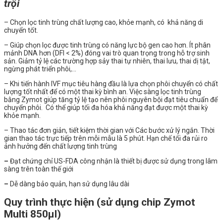
trội
– Chọn lọc tinh trùng chất lượng cao, khỏe mạnh, có khả năng di
chuyển tốt.
– Giúp chọn lọc được tinh trùng có năng lực bộ gen cao hơn. Ít phân
mảnh DNA hơn (DFI < 2%) đóng vai trò quan trọng trong hỗ trợ sinh
sản. Giảm tỷ lệ các trường hợp sảy thai tự nhiên, thai lưu, thai dị tật,
ngừng phát triển phôi,…
– Khi tiến hành IVF mục tiêu hàng đầu là lựa chọn phôi chuyển có chất
lượng tốt nhất để có một thai kỳ bình an. Việc sàng lọc tinh trùng
bằng Zymot giúp tăng tỷ lệ tạo nên phôi nguyên bội đạt tiêu chuẩn để
chuyển phôi. Có thể giúp tối đa hóa khả năng đạt được một thai kỳ
khỏe mạnh.
– Thao tác đơn giản, tiết kiệm thời gian với Các bước xử lý ngắn. Thời
gian thao tác trực tiếp trên mỗi mẫu là 5 phút. Hạn chế tối đa rủi ro
ảnh hưởng đến chất lượng tinh trùng
–
Đạt chứng chỉ US-FDA
công nhận là thiết bị được sử dụng trong lâm
sàng trên toàn thế giới
–
Dễ dàng bảo quản,
hạn sử dụng lâu dài
Quy trình thực hiện (sử dụng chip Zymot
Multi 850µl)