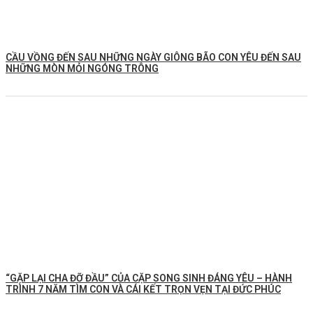
CẦU VỒNG ĐẾN SAU NHỮNG NGÀY GIÔNG BÃO CON YÊU ĐẾN SAU
NHỮNG MÒN MỎI NGÓNG TRÔNG
️“GẶP LẠI CHA ĐỠ ĐẦU” CỦA CẶP SONG SINH ĐÁNG YÊU – HÀNH
TRÌNH 7 NĂM TÌM CON VÀ CÁI KẾT TRỌN VẸN TẠI ĐỨC PHÚC