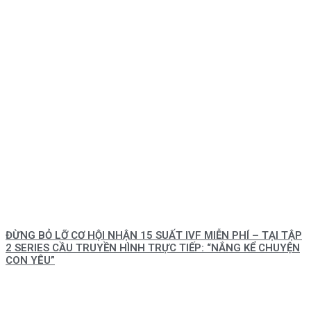
ĐỪNG BỎ LỠ CƠ HỘI NHẬN 15 SUẤT IVF MIỄN PHÍ – TẠI TẬP
2 SERIES CẦU TRUYỀN HÌNH TRỰC TIẾP: “NẮNG KỂ CHUYỆN
CON YÊU”