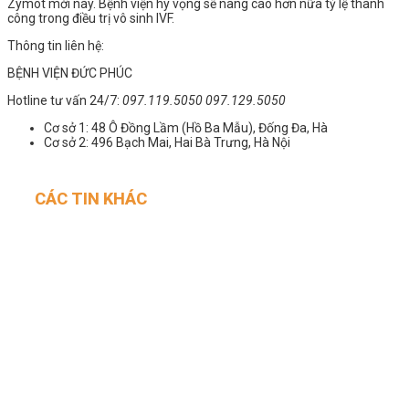
Zymot mới này. Bệnh viện hy vọng sẽ nâng cao hơn nữa tỷ lệ thành
công trong điều trị vô sinh IVF.
Thông tin liên hệ:
BỆNH VIỆN ĐỨC PHÚC
Hotline tư vấn 24/7:
097.119.5050 097.129.5050
Cơ sở 1: 48 Ô Đồng Lầm (Hồ Ba Mẫu), Đống Đa, Hà
Cơ sở 2: 496 Bạch Mai, Hai Bà Trưng, Hà Nội
CÁC TIN KHÁC