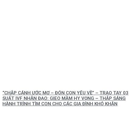
“CHẮP CÁNH ƯỚC MƠ – ĐÓN CON YÊU VỀ” – TRAO TAY 03
SUẤT IVF NHÂN ĐẠO: GIEO MẦM HY VỌNG – THẮP SÁNG
HÀNH TRÌNH TÌM CON CHO CÁC GIA ĐÌNH KHÓ KHĂN