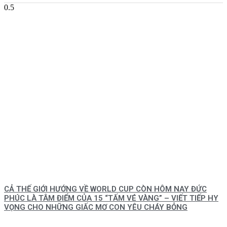
CẢ THẾ GIỚI HƯỚNG VỀ WORLD CUP CÒN HÔM NAY ĐỨC
PHÚC LÀ TÂM ĐIỂM CỦA 15 “TẤM VÉ VÀNG” – VIẾT TIẾP HY
VỌNG CHO NHỮNG GIẤC MƠ CON YÊU CHÁY BỎNG