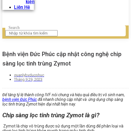
kiện
Liên Hệ
Search
Bệnh viện Đức Phúc cập nhật công nghệ chip
sàng lọc tinh trùng Zymot
quanlybvducphuc
Tháng 9 29, 2023
Để tăng tỷ lệ thành công IVF nói chung và hiệu quả điều trị vô sinh nam,
bệnh viện Đức Phúc
đã nhanh chóng cập nhật và ứng dụng chip sàng
lọc tinh trùng Zymot hiện đại nhất hiện nay.
Chip sàng lọc tinh trùng Zymot là gì?
Zymot là chip vô trùng được sử dụng một lần dùng để phân loại và
chọn lọc tinh trùng khỏe mạnh trong mẫu tinh dịch.