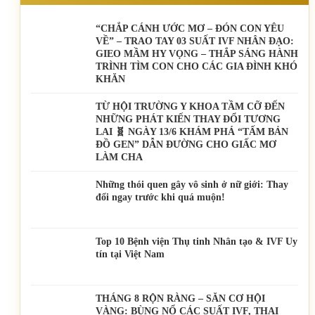
“CHẮP CÁNH ƯỚC MƠ – ĐÓN CON YÊU
VỀ” – TRAO TAY 03 SUẤT IVF NHÂN ĐẠO:
GIEO MẦM HY VỌNG – THẮP SÁNG HÀNH
TRÌNH TÌM CON CHO CÁC GIA ĐÌNH KHÓ
KHĂN
TỪ HỘI TRƯỜNG Y KHOA TẦM CỠ ĐẾN
NHỮNG PHÁT KIẾN THAY ĐỔI TƯƠNG
LAI 🧬 NGÀY 13/6 KHÁM PHÁ “TẤM BẢN
ĐỒ GEN” DẪN ĐƯỜNG CHO GIẤC MƠ
LÀM CHA
Những thói quen gây vô sinh ở nữ giới: Thay
đổi ngay trước khi quá muộn!
Top 10 Bệnh viện Thụ tinh Nhân tạo & IVF Uy
tín tại Việt Nam
THÁNG 8 RỘN RÀNG – SĂN CƠ HỘI
VÀNG: BÙNG NỔ CÁC SUẤT IVF, THAI