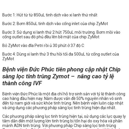
Bước 1: Hút từ từ 850uL tinh dịch vào xi lanh thứ nhất
Bước 2: Bơm 850uL tinh dịch vào cổng inlet của chip ZyMot
Bước 3: Sử dụng xi lanh thứ 2 hút 750uL môi trường. Bơm mồi vào
cổng outlet sau đó phủ đều lên bề mặt của chip ZyMot
Bỏ ZyMot vào đĩa Petri rồi ủ 30 phút ở 37 độ C
Bước 4: Dùng xi lanh thứ 3 thu hồi tối đa 500uL từ cổng outlet của
ZyMot
Bệnh viện Đức Phúc tiên phong cập nhật
Chip
sàng lọc tinh trùng Zymot – nâng cao tỷ lệ
thành công IVF
Bệnh viện Đức Phúc là một địa chỉ hỗ trợ sinh sản với tỷ lệ thành công
cao hàng đầu hiện nay. Nắm được vấn đề 50% nguyên nhân vô sinh
đến từ nam giới và sức khỏe tinh trùng. Nên bệnh viện luôn cập nhật
và ứng dụng các phương pháp sàng lọc tinh trùng hiện đại nhất.
Các phương pháp sàng lọc tinh trùng hiện tại, sử dụng các lực quay ly
tâm dẫn đến một lượng lớn tinh trùng bị tổn hại do oxy hóa và phân
mảnh ADN tinh trùng. Với phương pháp
Chip sàng lọc tinh trùng