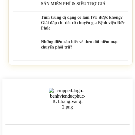
SẢN MIỄN PHÍ & SIÊU TRỢ GIÁ
Tinh trùng dị dạng có làm IVF được không?
Giải đáp chi tiết từ chuyên gia Bệnh viện Đức
Phúc
Những điều cần biết về theo dõi niêm mạc
chuyển phôi trữ?
BỆNH VIỆN HTSS & NAM HỌC ĐỨC PHÚC
Hotline:
0971 195 050