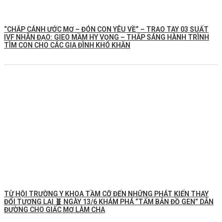
“CHẮP CÁNH ƯỚC MƠ – ĐÓN CON YÊU VỀ” – TRAO TAY 03 SUẤT
IVF NHÂN ĐẠO: GIEO MẦM HY VỌNG – THẮP SÁNG HÀNH TRÌNH
TÌM CON CHO CÁC GIA ĐÌNH KHÓ KHĂN
TỪ HỘI TRƯỜNG Y KHOA TẦM CỠ ĐẾN NHỮNG PHÁT KIẾN THAY
ĐỔI TƯƠNG LAI 🧬 NGÀY 13/6 KHÁM PHÁ “TẤM BẢN ĐỒ GEN” DẪN
ĐƯỜNG CHO GIẤC MƠ LÀM CHA