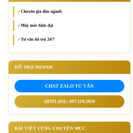
Chuyên gia đầu ngành
✔
Máy móc hiện đại
✔
Tư vấn hỗ trợ 24/7
✔
HỖ TRỢ NHANH
CHAT ZALO TƯ VẤN
HOTLINE: 097.119.5050
BÀI VIẾT CÙNG CHUYÊN MỤC