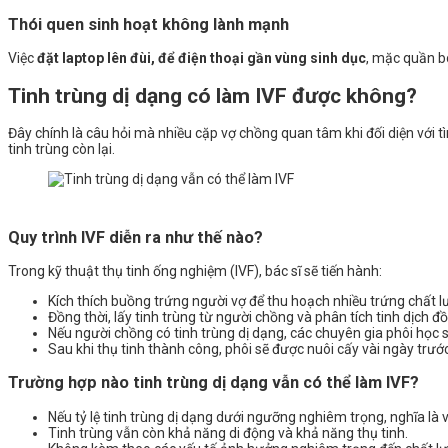
Thói quen sinh hoạt không lành mạnh
Việc
đặt laptop lên đùi, để điện thoại gần vùng sinh dục
, mặc quần bó
Tinh trùng dị dạng có làm IVF được không?
Đây chính là câu hỏi mà nhiều cặp vợ chồng quan tâm khi đối diện với tìn
tinh trùng còn lại.
Quy trình IVF diễn ra như thế nào?
Trong kỹ thuật thụ tinh ống nghiệm (IVF), bác sĩ sẽ tiến hành:
Kích thích buồng trứng người vợ để thu hoạch nhiều trứng chất l
Đồng thời, lấy tinh trùng từ người chồng và phân tích tinh dịch đồ
Nếu người chồng có tinh trùng dị dạng, các chuyên gia phôi học 
Sau khi thụ tinh thành công, phôi sẽ được nuôi cấy vài ngày trư
Trường hợp nào tinh trùng dị dạng vẫn có thể làm IVF?
Nếu tỷ lệ tinh trùng dị dạng dưới ngưỡng nghiêm trọng, nghĩa là 
Tinh trùng vẫn còn khả năng di động và khả năng thụ tinh.