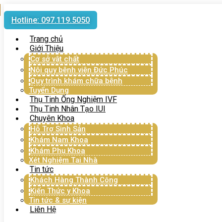
Hotline: 097.119.5050
Trang chủ
Giới Thiệu
Cơ sở vật chất
Nội quy bệnh viện Đức Phúc
Quy trình khám chữa bệnh
Tuyển Dụng
Thụ Tinh Ống Nghiệm IVF
Thụ Tinh Nhân Tạo IUI
Chuyên Khoa
Hỗ Trợ Sinh Sản
Khám Nam Khoa
Khám Phụ Khoa
Xét Nghiệm Tại Nhà
Tin tức
Khách Hàng Thành Công
Kiến Thức y Khoa
Tin tức & sự kiện
Liên Hệ