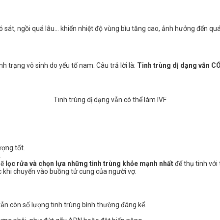
 sát, ngồi quá lâu… khiến nhiệt độ vùng bìu tăng cao, ảnh hưởng đến quá 
h trạng vô sinh do yếu tố nam. Câu trả lời là:
Tinh trùng dị dạng vẫn C
Tinh trùng dị dạng vẫn có thể làm IVF
ượng tốt.
.
sẽ
lọc rửa và chọn lựa những tinh trùng khỏe mạnh nhất
để thụ tinh với
ớc khi chuyển vào buồng tử cung của người vợ.
vẫn còn số lượng tinh trùng bình thường đáng kể.