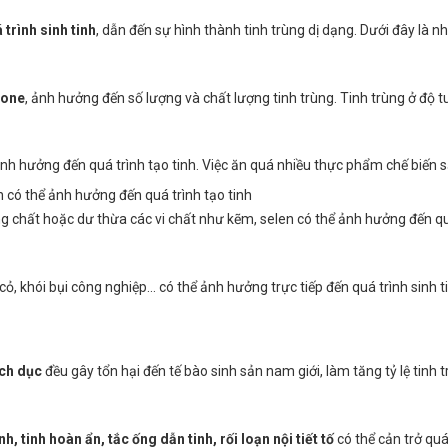
 trình sinh tinh
, dẫn đến sự hình thành tinh trùng dị dạng. Dưới đây là 
rone
, ảnh hưởng đến số lượng và chất lượng tinh trùng. Tinh trùng ở độ tu
ảnh hưởng đến quá trình tạo tinh. Việc ăn quá nhiều thực phẩm chế biến
g chất hoặc dư thừa các vi chất như kẽm, selen có thể ảnh hưởng đến quá
t cỏ, khói bụi công nghiệp… có thể ảnh hưởng trực tiếp đến quá trình sinh t
ích dục
đều gây tổn hại đến tế bào sinh sản nam giới, làm tăng tỷ lệ tinh t
, tinh hoàn ẩn, tắc ống dẫn tinh, rối loạn nội tiết tố
có thể cản trở quá 