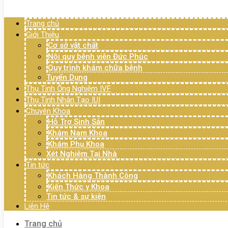
Menu
Trang chủ
Giới Thiệu
Cơ sở vật chất
Nội quy bệnh viện Đức Phúc
Quy trình khám chữa bệnh
Tuyển Dụng
Thụ Tinh Ống Nghiệm IVF
Thụ Tinh Nhân Tạo IUI
Chuyên Khoa
Hỗ Trợ Sinh Sản
Khám Nam Khoa
Khám Phụ Khoa
Xét Nghiệm Tại Nhà
Tin tức
Khách Hàng Thành Công
Kiến Thức y Khoa
Tin tức & sự kiện
Liên Hệ
Trang chủ