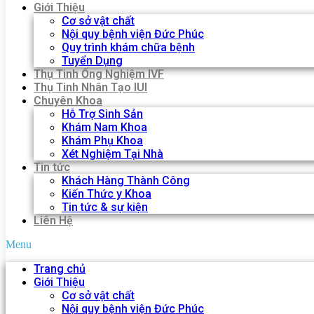
Giới Thiệu
Cơ sở vật chất
Nội quy bệnh viện Đức Phúc
Quy trình khám chữa bệnh
Tuyển Dụng
Thụ Tinh Ống Nghiệm IVF
Thụ Tinh Nhân Tạo IUI
Chuyên Khoa
Hỗ Trợ Sinh Sản
Khám Nam Khoa
Khám Phụ Khoa
Xét Nghiệm Tại Nhà
Tin tức
Khách Hàng Thành Công
Kiến Thức y Khoa
Tin tức & sự kiện
Liên Hệ
Menu
Trang chủ
Giới Thiệu
Cơ sở vật chất
Nội quy bệnh viện Đức Phúc