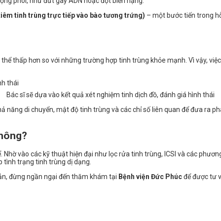
ợng phôi, như đứt gãy ADN hoặc đột biến nặng.
tiêm tinh trùng trực tiếp vào bào tương trứng)
– một bước tiến trong hỗ
ó thể thấp hơn so với những trường hợp tinh trùng khỏe mạnh. Vì vậy, việ
Bác sĩ sẽ dựa vào kết quả xét nghiệm tinh dịch đồ, đánh giá hình thái
hả năng di chuyển, mật độ tinh trùng và các chỉ số liên quan để đưa ra phá
không?
Nhờ vào các kỹ thuật hiện đại như lọc rửa tinh trùng, ICSI và các phương 
 tình trạng tinh trùng dị dạng.
 sản, đừng ngần ngại đến thăm khám tại
Bệnh viện Đức Phúc
để được tư vấ