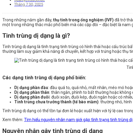
Tháng 7 30, 2025
Trong những năm gần đây,
thụ tinh trong ống nghiệm (IVF)
đã trở thà
một trong những thắc mắc phổ biến mà các cặp đôi – đặc biệt là nam gi
Tinh trùng dị dạng là gì?
Tinh trùng dị dạng là tình trạng tinh trùng có hình thái hoặc cấu trúc
thường làm suy giảm khả năng di chuyển, kết hợp với trứng hoặc thụ ti
Tin
Các dạng tinh trùng dị dạng phổ biến:
Dị dạng phần đầu
: đầu quá to, quá nhỏ, mất nhân, méo mó hoặ
Dị dạng phần thân
: thân ngắn, phình to bất thường hoặc không 
Dị dạng phần đuôi
: đuôi xoắn, đuôi kép, đuôi ngắn hoặc có nhiều
Tinh trùng chưa trưởng thành (tế bào mầm)
: thường nhỏ, hình
Tinh trùng dị dạng có thể tồn tại đơn lẻ hoặc xuất hiện với tỷ lệ cao tr
Xem thêm:
Tìm hiểu nguyên nhân nam giới gặp tình trạng tinh trùng d
Nguyên nhân gây tinh trùng dị dạng