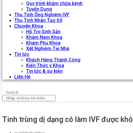
Quy trình khám chữa bệnh
Tuyển Dụng
Thụ Tinh Ống Nghiệm IVF
Thụ Tinh Nhân Tạo IUI
Chuyên Khoa
Hỗ Trợ Sinh Sản
Khám Nam Khoa
Khám Phụ Khoa
Xét Nghiệm Tại Nhà
Tin tức
Khách Hàng Thành Công
Kiến Thức y Khoa
Tin tức & sự kiện
Liên Hệ
Search
Tinh trùng dị dạng có làm IVF được khô
quanlybvducphuc