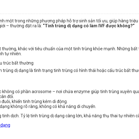
nh một trong những phương pháp hỗ trợ sinh sản tối ưu, giúp hàng triệu 
ới – thường đặt ra là:
“Tinh trùng dị dạng có làm IVF được không?”
 bất thường, khác với tiêu chuẩn của một tinh trùng khỏe mạnh. Những bất
nh tự nhiên.
h trùng dị dạng là tình trạng tinh trùng có hình thái hoặc cấu trúc bất th
c không có phần acrosome – nơi chứa enzyme giúp tinh trùng xuyên qua 
cân đối.
 đuôi, khiến tinh trùng kém di động.
 dạng không rõ ràng, không có khả năng di chuyển.
ong tinh dịch. Tỷ lệ tinh trùng dị dạng càng lớn, khả năng thụ thai tự nh
ị dạng