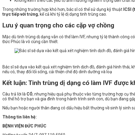
Không kèm theo các yếu tố ảnh hưởng nghiêm trọng đến chất lư
Trong những trường hợp khó hơn, bác sĩ có thể sử dụng kỹ thuật
ICSI (
trực tiếp với trứng
, kể cả khi tỷ lệ dị dạng tinh trùng cao.
Lưu ý quan trọng cho các cặp vợ chồng
Mặc dù tinh trùng dị dạng vẫn có thể làm IVF, nhưng tỷ lệ thành công c
Đức Phúc là vô cùng cần thiết.
Bác sĩ sẽ dựa vào kết quả xét nghiệm tinh dịch đồ, đánh giá hình thái, k
nếu có, thay đổi lối sống, cải thiện chế độ dinh dưỡng và loạ
Kết luận: Tinh trùng dị dạng có làm IVF được 
Câu trả lời là
CÓ
, nhưng hiệu quả phụ thuộc vào từng trường hợp cụ thể. 
có thể hỗ trợ bạn và gia đình trong hành trình sinh con, dù bạn đang gặp
Nếu bạn hoặc người thân đang có dấu hiệu bất thường về sinh lý sinh
Thông tin liên hệ:
BỆNH VIỆN ĐỨC PHÚC