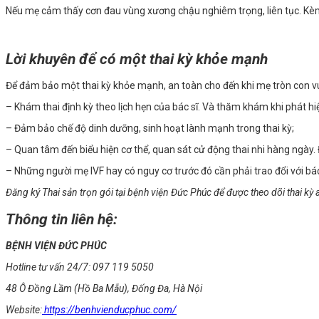
Nếu mẹ cảm thấy cơn đau vùng xương chậu nghiêm trọng, liên tục. Kèm 
Lời khuyên để có một thai kỳ khỏe mạnh
Để đảm bảo một thai kỳ khỏe mạnh, an toàn cho đến khi mẹ tròn con v
– Khám thai định kỳ theo lịch hẹn của bác sĩ. Và thăm khám khi phát hi
– Đảm bảo chế độ dinh dưỡng, sinh hoạt lành mạnh trong thai kỳ;
– Quan tâm đến biểu hiện cơ thể, quan sát cử động thai nhi hàng ngày
– Những người mẹ IVF hay có nguy cơ trước đó cần phải trao đổi với bác
Đăng ký Thai sản trọn gói tại bệnh viện Đức Phúc để được theo dõi thai kỳ 
Thông tin liên hệ:
BỆNH VIỆN ĐỨC PHÚC
Hotline tư vấn 24/7: 097 119 5050
48 Ô Đồng Lầm (Hồ Ba Mẫu), Đống Đa, Hà Nội
Website:
https://benhvienducphuc.com/