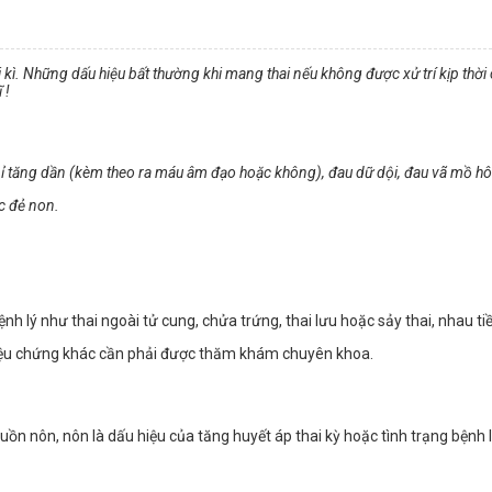
ai kì. Những dấu hiệu bất thường khi mang thai nếu không được xử trí kịp thờ
 !
 tăng dần (kèm theo ra máu âm đạo hoặc không), đau dữ dội, đau vã mồ hôi t
ặc đẻ non.
h lý như thai ngoài tử cung, chửa trứng, thai lưu hoặc sảy thai, nhau t
riệu chứng khác cần phải được thăm khám chuyên khoa.
nôn, nôn là dấu hiệu của tăng huyết áp thai kỳ hoặc tình trạng bệnh lý t