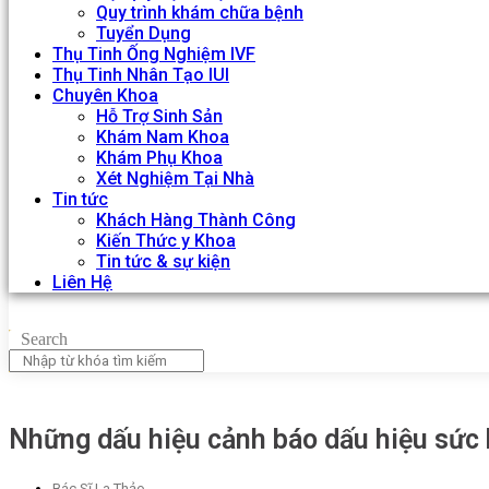
Quy trình khám chữa bệnh
Tuyển Dụng
Thụ Tinh Ống Nghiệm IVF
Thụ Tinh Nhân Tạo IUI
Chuyên Khoa
Hỗ Trợ Sinh Sản
Khám Nam Khoa
Khám Phụ Khoa
Xét Nghiệm Tại Nhà
Tin tức
Khách Hàng Thành Công
Kiến Thức y Khoa
Tin tức & sự kiện
Liên Hệ
Search
Những dấu hiệu cảnh báo dấu hiệu sức 
Bác Sĩ La Thảo