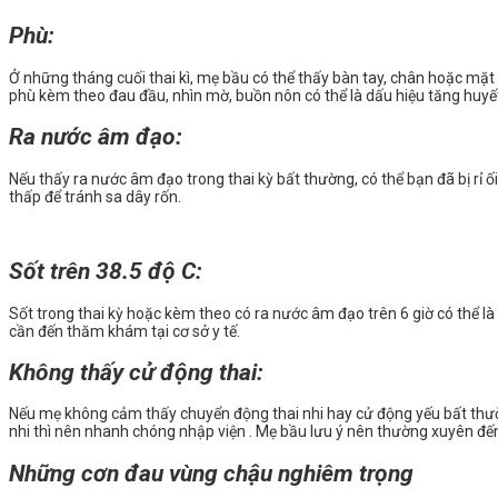
Phù:
Ở những tháng cuối thai kì, mẹ bầu có thể thấy bàn tay, chân hoặc mặ
phù kèm theo đau đầu, nhìn mờ, buồn nôn có thể là dấu hiệu tăng huyết á
Ra nước âm đạo:
Nếu thấy ra nước âm đạo trong thai kỳ bất thường, có thể bạn đã bị rỉ ố
thấp để tránh sa dây rốn.
Sốt trên 38.5 độ C:
Sốt trong thai kỳ hoặc kèm theo có ra nước âm đạo trên 6 giờ có thể là
cần đến thăm khám tại cơ sở y tế.
Không thấy cử động thai:
Nếu mẹ không cảm thấy chuyển động thai nhi hay cử động yếu bất thườn
nhi thì nên nhanh chóng nhập viện . Mẹ bầu lưu ý nên thường xuyên đế
Những cơn đau vùng chậu nghiêm trọng