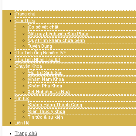
Menu
Trang chủ
Giới Thiệu
Cơ sở vật chất
Nội quy bệnh viện Đức Phúc
Quy trình khám chữa bệnh
Tuyển Dụng
Thụ Tinh Ống Nghiệm IVF
Thụ Tinh Nhân Tạo IUI
Chuyên Khoa
Hỗ Trợ Sinh Sản
Khám Nam Khoa
Khám Phụ Khoa
Xét Nghiệm Tại Nhà
Tin tức
Khách Hàng Thành Công
Kiến Thức y Khoa
Tin tức & sự kiện
Liên Hệ
Trang chủ