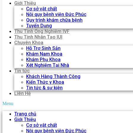
Giới Thiệu
Cơ sở vật chất
Nội quy bệnh viện Đức Phúc
Quy trình khám chữa bệnh
Tuyển Dụng
Thụ Tinh Ống Nghiệm IVF
Thụ Tinh Nhân Tạo IUI
Chuyên Khoa
Hỗ Trợ Sinh Sản
Khám Nam Khoa
Khám Phụ Khoa
Xét Nghiệm Tại Nhà
Tin tức
Khách Hàng Thành Công
Kiến Thức y Khoa
Tin tức & sự kiện
Liên Hệ
Menu
Trang chủ
Giới Thiệu
Cơ sở vật chất
Nội quy bệnh viện Đức Phúc