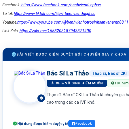
Facebook:
https://www.facebook.com/benhvienducphuc
Tiktok:
https://www.tiktok.com/@ivf.benhvienducphuc
Youtube:
https://www.youtube.com/@benhvienhotrosinhsanvanamh8811
Link Zalo:
https://zalo.me/1658203187943371400
BÀI VIẾT ĐƯỢC KIỂM DUYỆT BỞI CHUYÊN GIA Y KHOA
Bác Sĩ La Thảo
Thạc sĩ, Bác sĩ CKI
IVF & VÔ SINH HIẾM MUỘN
10+ năm 
Thạc sĩ, Bác sĩ CKI La Thảo là chuyên gia h
cao trong các ca IVF khó.
Nội dung được kiểm duyệt y tế
Facebook