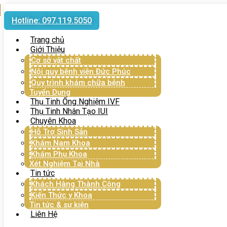
Hotline: 097.119.5050
Trang chủ
Giới Thiệu
Cơ sở vật chất
Nội quy bệnh viện Đức Phúc
Quy trình khám chữa bệnh
Tuyển Dụng
Thụ Tinh Ống Nghiệm IVF
Thụ Tinh Nhân Tạo IUI
Chuyên Khoa
Hỗ Trợ Sinh Sản
Khám Nam Khoa
Khám Phụ Khoa
Xét Nghiệm Tại Nhà
Tin tức
Khách Hàng Thành Công
Kiến Thức y Khoa
Tin tức & sự kiện
Liên Hệ