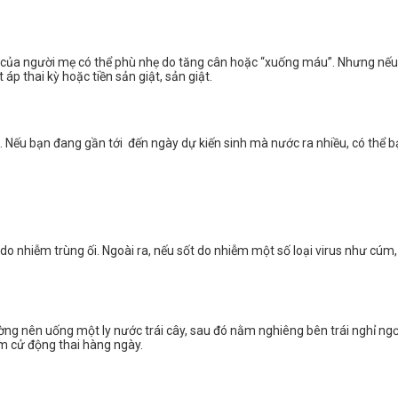
t của người mẹ có thể phù nhẹ do tăng cân hoặc “xuống máu”. Nhưng nếu 
p thai kỳ hoặc tiền sản giật, sản giật.
i. Nếu bạn đang gần tới đến ngày dự kiến sinh mà nước ra nhiều, có thể b
 do nhiễm trùng ối. Ngoài ra, nếu sốt do nhiễm một số loại virus như cúm
g nên uống một ly nước trái cây, sau đó nằm nghiêng bên trái nghỉ ngơi
m cử động thai hàng ngày.