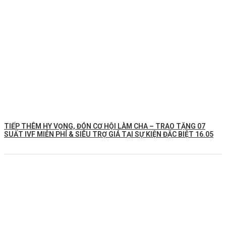
TIẾP THÊM HY VỌNG, ĐÓN CƠ HỘI LÀM CHA – TRAO TẶNG 07
SUẤT IVF MIỄN PHÍ & SIÊU TRỢ GIÁ TẠI SỰ KIỆN ĐẶC BIỆT 16.05