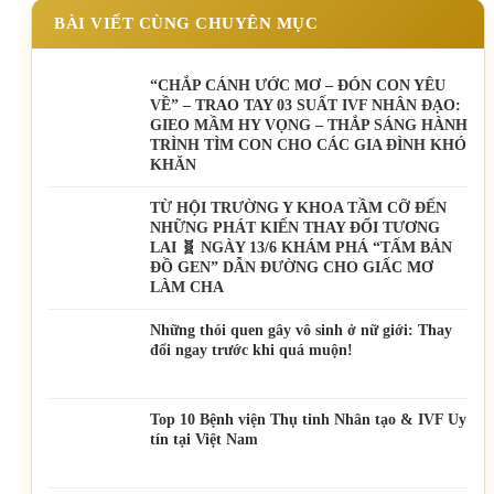
BÀI VIẾT CÙNG CHUYÊN MỤC
“CHẮP CÁNH ƯỚC MƠ – ĐÓN CON YÊU
VỀ” – TRAO TAY 03 SUẤT IVF NHÂN ĐẠO:
GIEO MẦM HY VỌNG – THẮP SÁNG HÀNH
TRÌNH TÌM CON CHO CÁC GIA ĐÌNH KHÓ
KHĂN
TỪ HỘI TRƯỜNG Y KHOA TẦM CỠ ĐẾN
NHỮNG PHÁT KIẾN THAY ĐỔI TƯƠNG
LAI 🧬 NGÀY 13/6 KHÁM PHÁ “TẤM BẢN
ĐỒ GEN” DẪN ĐƯỜNG CHO GIẤC MƠ
LÀM CHA
Những thói quen gây vô sinh ở nữ giới: Thay
đổi ngay trước khi quá muộn!
Top 10 Bệnh viện Thụ tinh Nhân tạo & IVF Uy
tín tại Việt Nam