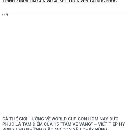
TRÌNH 7 NĂM TÌM CON VÀ CÁI KẾT TRỌN VẸN TẠI ĐỨC PHÚC
CẢ THẾ GIỚI HƯỚNG VỀ WORLD CUP CÒN HÔM NAY ĐỨC
PHÚC LÀ TÂM ĐIỂM CỦA 15 “TẤM VÉ VÀNG” – VIẾT TIẾP HY
VỌNG CHO NHỮNG GIẤC MƠ CON YÊU CHÁY BỎNG