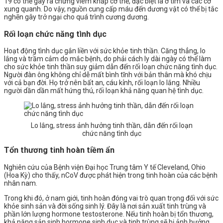
19 có thể gây ra chứng viêm khắp cơ thể, đặc biệt là ở tim và các cơ
xung quanh. Do vậy, nguồn cung cấp máu đến dương vật có thể bị tắc
nghẽn gây trở ngại cho quá trình cương dương.
Rối loạn chức năng tình dục
Hoạt động tình dục gắn liền với sức khỏe tinh thần. Căng thẳng, lo
lắng và trầm cảm do mắc bệnh, do phải cách ly dài ngày có thể làm
cho sức khỏe tinh thần suy giảm dẫn đến rối loạn chức năng tình dục.
Người đàn ông không chỉ dễ mất bình tĩnh với bản thân mà khó chịu
với cả bạn đời. Họ trở nên bất an, cáu kỉnh, rối loạn lo lắng. Nhiều
người dần dần mất hứng thú, rối loạn khả năng quan hệ tình dục.
Lo lắng, stress ảnh hưởng tinh thần, dẫn đến rối loạn
chức năng tình dục
Tổn thương tinh hoàn tiềm ẩn
Nghiên cứu của Bệnh viện Đại học Trung tâm Y tế Cleveland, Ohio
(Hoa Kỳ) cho thấy, nCoV được phát hiện trong tinh hoàn của các bệnh
nhân nam.
Trong khi đó, ở nam giới, tinh hoàn đóng vai trò quan trọng đối với sức
khỏe sinh sản và đời sống sinh lý. Đây là nơi sản xuất tinh trùng và
phần lớn lượng hormone testosterone. Nếu tinh hoàn bị tổn thương,
khả năng sản sinh hormone sinh dục và tinh trùng sẽ bị ảnh hưởng.