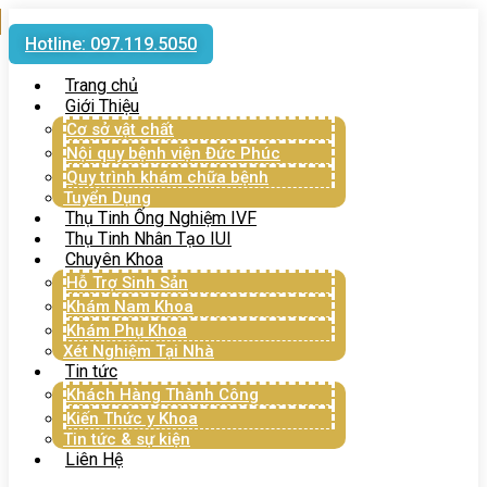
Hotline: 097.119.5050
Trang chủ
Giới Thiệu
Cơ sở vật chất
Nội quy bệnh viện Đức Phúc
Quy trình khám chữa bệnh
Tuyển Dụng
Thụ Tinh Ống Nghiệm IVF
Thụ Tinh Nhân Tạo IUI
Chuyên Khoa
Hỗ Trợ Sinh Sản
Khám Nam Khoa
Khám Phụ Khoa
Xét Nghiệm Tại Nhà
Tin tức
Khách Hàng Thành Công
Kiến Thức y Khoa
Tin tức & sự kiện
Liên Hệ