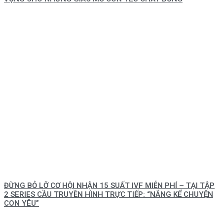
ĐỪNG BỎ LỠ CƠ HỘI NHẬN 15 SUẤT IVF MIỄN PHÍ – TẠI TẬP
2 SERIES CẦU TRUYỀN HÌNH TRỰC TIẾP: “NẮNG KỂ CHUYỆN
CON YÊU”