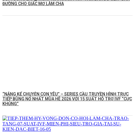
ĐƯỜNG CHO GIẤC MƠ LÀM CHA
“NẮNG KỂ CHUYỆN CON YÊU” – SERIES CẦU TRUYỀN HÌNH TRỰC
TIẾP BÙNG NỔ NHẤT MÙA HÈ 2026 VỚI 15 SUẤT HỖ TRỢ IVF “CỰC
KHỦNG”