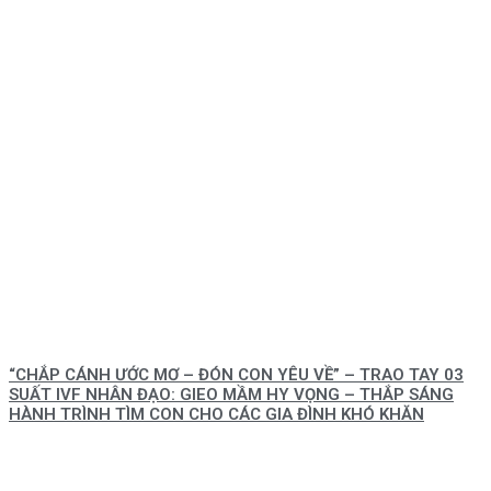
“CHẮP CÁNH ƯỚC MƠ – ĐÓN CON YÊU VỀ” – TRAO TAY 03
SUẤT IVF NHÂN ĐẠO: GIEO MẦM HY VỌNG – THẮP SÁNG
HÀNH TRÌNH TÌM CON CHO CÁC GIA ĐÌNH KHÓ KHĂN