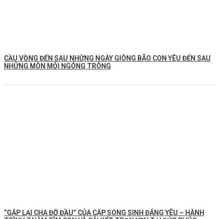
CẦU VỒNG ĐẾN SAU NHỮNG NGÀY GIÔNG BÃO CON YÊU ĐẾN SAU
NHỮNG MÒN MỎI NGÓNG TRÔNG
️“GẶP LẠI CHA ĐỠ ĐẦU” CỦA CẶP SONG SINH ĐÁNG YÊU – HÀNH