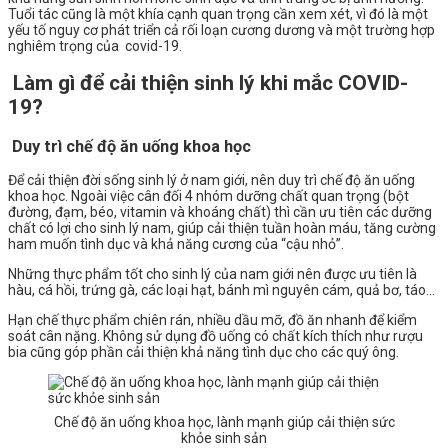
Tuổi tác cũng là một khía cạnh quan trọng cần xem xét, vì đó là một
yếu tố nguy cơ phát triển cả rối loạn cương dương và một trường hợp
nghiêm trọng của covid-19.
Làm gì để cải thiện sinh lý khi mắc COVID-
19?
Duy trì chế độ ăn uống khoa học
Để cải thiện đời sống sinh lý ở nam giới, nên duy trì chế độ ăn uống
khoa học. Ngoài việc cân đối 4 nhóm dưỡng chất quan trọng (bột
đường, đạm, béo, vitamin và khoáng chất) thì cần ưu tiên các dưỡng
chất có lợi cho sinh lý nam, giúp cải thiện tuần hoàn máu, tăng cường
ham muốn tình dục và khả năng cương của “cậu nhỏ”.
Những thực phẩm tốt cho sinh lý của nam giới nên được ưu tiên là
hàu, cá hồi, trứng gà, các loại hạt, bánh mì nguyên cám, quả bơ, táo…
Hạn chế thực phẩm chiên rán, nhiều dầu mỡ, đồ ăn nhanh để kiểm
soát cân nặng. Không sử dụng đồ uống có chất kích thích như rượu
bia cũng góp phần cải thiện khả năng tình dục cho các quý ông.
Chế độ ăn uống khoa học, lành mạnh giúp cải thiện sức
khỏe sinh sản