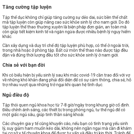
Tăng cường tập luyện
Tập thể dục không chỉ giúp tăng cường sự dẻo dai, sức bền thể chất
mà tập luyện còn giúp nâng cao sức khỏe sinh lý cho nam giới. Do đó
tập luyện thể thao thường xuyên là biện pháp đơn giản, an toàn mà
còn giúp tiết kiệm kinh tế và ngăn ngừa được nhiều bệnh lý nguy hiểm
khác.
Cần xây dựng và duy trì chế độ tập luyện phù hợp, có thể ở ngoài trời,
trong nhà hoặc ở phòng tập. Bất cứ môn thể thao nào được tập đều
đặn và đúng thời lượng đều tốt cho sức khỏe sinh lý ở nam giới.
Chia sẻ với bạn đời
Khi có biểu hiện bị yếu sinh lý sau khi mắc covid-19 cần trao đổi với vợ
về những khó khăn đang phải đối diện để có sự cảm thông, chia sẻ, hỗ
trợ nhau vượt qua những trở ngại khi quan hệ tình dục.
Ngủ điều độ
Tập thói quen ngủ khoa học từ 7-8 giờ/ngày trong khung giờ cố định.
Điều chỉnh ánh sáng, các thiết bị trong phòng ngủ, tư thế ngủ để có
một giấc ngủ sâu, giúp tinh thần sảng khoái.
Các chuyên gia y tế cũng khuyến cáo, nếu bạn có tình trạng yếu sinh
lý, suy giảm ham muốn kéo dài, không nên ngần ngại mà cần đi khám
tại cơ sở y tế chuyên khoa để được tư vấn và điều trị kịp thời. Tránh để