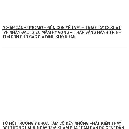
“CHẮP CÁNH ƯỚC MƠ – ĐÓN CON YÊU VỀ” – TRAO TAY 03 SUẤT
IVF NHÂN ĐẠO: GIEO MẦM HY VỌNG – THẮP SÁNG HÀNH TRÌNH
TÌM CON CHO CÁC GIA ĐÌNH KHÓ KHĂN
TỪ HỘI TRƯỜNG Y KHOA TẦM CỠ ĐẾN NHỮNG PHÁT KIẾN THAY
ĐỔI TƯƠNG LAI 🧬 NGÀY 13/6 KHÁM PHÁ “TẤM BẢN ĐỒ GEN” DẪN