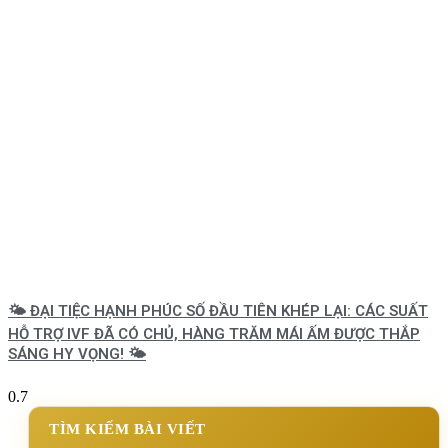
🌤️ ĐẠI TIỆC HẠNH PHÚC SỐ ĐẦU TIÊN KHÉP LẠI: CÁC SUẤT
HỖ TRỢ IVF ĐÃ CÓ CHỦ, HÀNG TRĂM MÁI ẤM ĐƯỢC THẮP
SÁNG HY VỌNG! 🌤️
TÌM KIẾM BÀI VIẾT