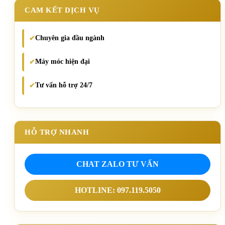
CAM KẾT DỊCH VỤ
Chuyên gia đầu ngành
✔
Máy móc hiện đại
✔
Tư vấn hỗ trợ 24/7
✔
HỖ TRỢ NHANH
CHAT ZALO TƯ VẤN
HOTLINE: 097.119.5050