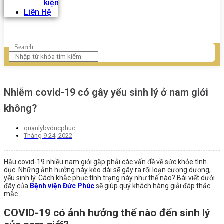
kiện
Liên Hệ
Search
Nhiễm covid-19 có gây yếu sinh lý ở nam giới
không?
quanlybvducphuc
Tháng 9 24, 2022
Hậu covid-19 nhiều nam giới gặp phải các vấn đề về sức khỏe tình
dục. Những ảnh hưởng này kéo dài sẽ gây ra rối loạn cương dương,
yếu sinh lý. Cách khắc phục tình trạng này như thế nào? Bài viết dưới
đây của
Bệnh viện Đức Phúc
sẽ giúp quý khách hàng giải đáp thắc
mắc.
COVID-19 có ảnh hưởng thế nào đến sinh lý