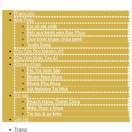
Menu
Trang chủ
Giới Thiệu
Cơ sở vật chất
Nội quy bệnh viện Đức Phúc
Quy trình khám chữa bệnh
Tuyển Dụng
Thụ Tinh Ống Nghiệm IVF
Thụ Tinh Nhân Tạo IUI
Chuyên Khoa
Hỗ Trợ Sinh Sản
Khám Nam Khoa
Khám Phụ Khoa
Xét Nghiệm Tại Nhà
Tin tức
Khách Hàng Thành Công
Kiến Thức y Khoa
Tin tức & sự kiện
Liên Hệ
Trang