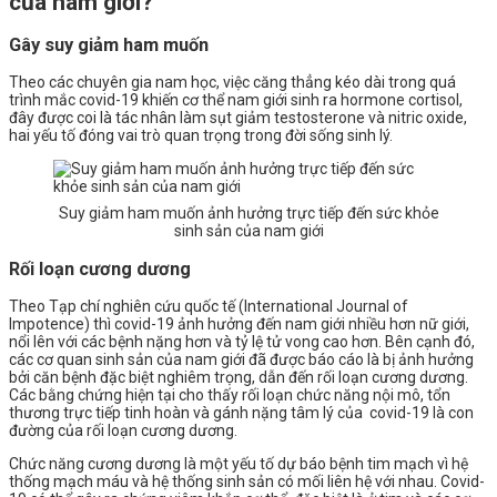
của nam giới?
Gây suy giảm ham muốn
Theo các chuyên gia nam học, việc căng thẳng kéo dài trong quá
trình mắc covid-19 khiến cơ thể nam giới sinh ra hormone cortisol,
đây được coi là tác nhân làm sụt giảm testosterone và nitric oxide,
hai yếu tố đóng vai trò quan trọng trong đời sống sinh lý.
Suy giảm ham muốn ảnh hưởng trực tiếp đến sức khỏe
sinh sản của nam giới
Rối loạn cương dương
Theo Tạp chí nghiên cứu quốc tế (International Journal of
Impotence) thì covid-19 ảnh hưởng đến nam giới nhiều hơn nữ giới,
nổi lên với các bệnh nặng hơn và tỷ lệ tử vong cao hơn. Bên cạnh đó,
các cơ quan sinh sản của nam giới đã được báo cáo là bị ảnh hưởng
bởi căn bệnh đặc biệt nghiêm trọng, dẫn đến rối loạn cương dương.
Các bằng chứng hiện tại cho thấy rối loạn chức năng nội mô, tổn
thương trực tiếp tinh hoàn và gánh nặng tâm lý của covid-19 là con
đường của rối loạn cương dương.
Chức năng cương dương là một yếu tố dự báo bệnh tim mạch vì hệ
thống mạch máu và hệ thống sinh sản có mối liên hệ với nhau. Covid-