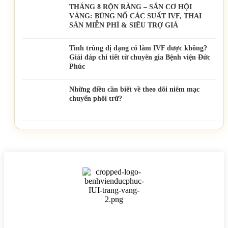
THÁNG 8 RỘN RÀNG – SĂN CƠ HỘI
VÀNG: BÙNG NỔ CÁC SUẤT IVF, THAI
SẢN MIỄN PHÍ & SIÊU TRỢ GIÁ
Tinh trùng dị dạng có làm IVF được không?
Giải đáp chi tiết từ chuyên gia Bệnh viện Đức
Phúc
Những điều cần biết về theo dõi niêm mạc
chuyển phôi trữ?
BỆNH VIỆN HTSS & NAM HỌC ĐỨC PHÚC