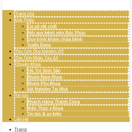
Menu
Trang chủ
Giới Thiệu
Cơ sở vật chất
Nội quy bệnh viện Đức Phúc
Quy trình khám chữa bệnh
Tuyển Dụng
Thụ Tinh Ống Nghiệm IVF
Thụ Tinh Nhân Tạo IUI
Chuyên Khoa
Hỗ Trợ Sinh Sản
Khám Nam Khoa
Khám Phụ Khoa
Xét Nghiệm Tại Nhà
Tin tức
Khách Hàng Thành Công
Kiến Thức y Khoa
Tin tức & sự kiện
Liên Hệ
Trang