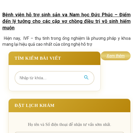
Bệnh viện hỗ trợ sinh sản va Nam học Đức Phúc – Điểm
đến lý tưởng cho các cặp vợ chồng điều trị vô sinh hiếm
muộn
Hiện nay, IVF – thụ tinh trong ống nghiệm là phương pháp y khoa
mang lại hiệu quả cao nhất của công nghệ hỗ trợ
Xem thêm
TÌM KIẾM BÀI VIẾT
ĐẶT LỊCH KHÁM
Họ tên và Số điện thoại để nhận tư vấn sớm nhất.