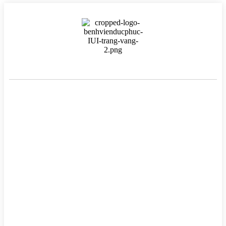
BỆNH VIỆN HTSS & NAM HỌC ĐỨC PHÚC
Hotline:
0971 195 050
Email:
info@benhvienducphuc.com
Địa chỉ: 121 Ô Đồng Lầm ( Hồ Ba Mẫu ) – Phường Văn Miếu Quốc
Tử Giám – Hà Nội.
Số 324, đường Lê Duẩn, Phường Trung Phụng, Quận Đống Đa,
Thành phố Hà Nội
Chủ quản: Công ty Cổ phần Bệnh viện Đức Phúc- Giấy phép đăng
–
Tại Sở Kế hoạch và Đầu tư Hà
ký kinh doanh số 0106759157
Nội.
ĐIỀU TRỊ VÔ SINH