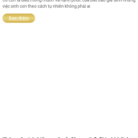
Có con là điều mong muốn và hạnh phúc của biết bao gia đình nhưng
việc sinh con theo cách tự nhiên không phải ai
Xem thêm