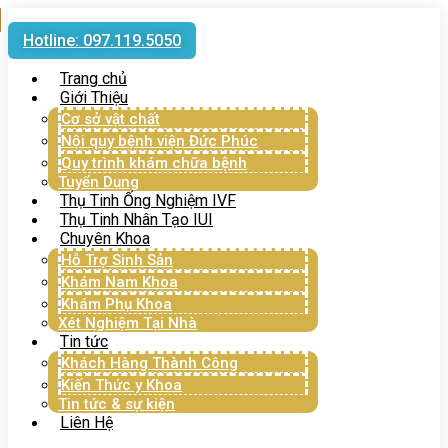
Hotline: 097.119.5050
Trang chủ
Giới Thiệu
Cơ sở vật chất
Nội quy bệnh viện Đức Phúc
Quy trình khám chữa bệnh
Tuyển Dụng
Thụ Tinh Ống Nghiệm IVF
Thụ Tinh Nhân Tạo IUI
Chuyên Khoa
Hỗ Trợ Sinh Sản
Khám Nam Khoa
Khám Phụ Khoa
Xét Nghiệm Tại Nhà
Tin tức
Khách Hàng Thành Công
Kiến Thức y Khoa
Tin tức & sự kiện
Liên Hệ