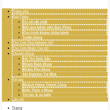
Menu
Trang chủ
Giới Thiệu
Cơ sở vật chất
Nội quy bệnh viện Đức Phúc
Quy trình khám chữa bệnh
Tuyển Dụng
Thụ Tinh Ống Nghiệm IVF
Thụ Tinh Nhân Tạo IUI
Chuyên Khoa
Hỗ Trợ Sinh Sản
Khám Nam Khoa
Khám Phụ Khoa
Xét Nghiệm Tại Nhà
Tin tức
Khách Hàng Thành Công
Kiến Thức y Khoa
Tin tức & sự kiện
Liên Hệ
Trang