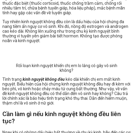
thuốc đặc biệt (thuốc corticoid, thuốc chống trầm cảm, chống rối
nhiễu tâm trí, chữa bệnh tuyến giáp, hóa liệu pháp), mắc bệnh mãn
tính hay gặp các vấn đề về tuyến giáp.
Tuy nhiên kinh nguyệt không đều còn là dấu hiệu của hội chứng đa
nang tiềm ẩn nguy cơ vô sinh. Khi đó, nồng độ estrogen và androgen
cao kéo dài. Không lên xuống như trong chu kỳ kinh nguyệt bình
thường vì tuyến yên giảm bài tiết hormon. Không tạo được phóng
noãn và kinh nguyệt.
Rối loạn kinh nguyệt khiến chị em lo lắng có gây vô sinh
không?
Tình trạng
kinh nguyệt không đều
kéo dài khiến chị em mất kinh
nguyệt. Biểu hiện của hội chứng kinh nguyệt không đều hay đi kèm với
béo phì, vô kinh hoặc chảy máu tử cung bất thường. Như vậy, về vấn
đề kinh nguyệt không đều có thể dẫn đến vô sinh hay không? Câu trả
lời chính xác là báo hiệu tình trạng khó thụ thai. Dẫn đến hiếm muộn,
thậm chí là vô sinh ở nữ giới.
Cần làm gì nếu kinh nguyệt không đều liên
tục?
Ngay khi có những dấu hiệu bất thường về chu kỳ kinh, hãy đến các cơ