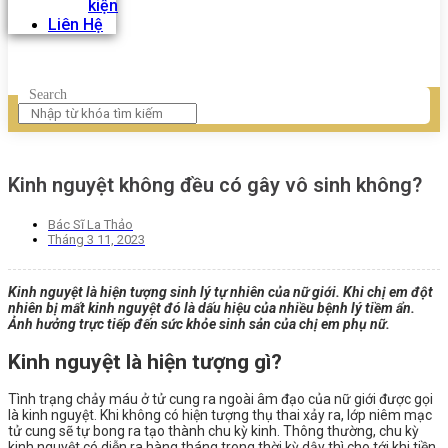
kiện
Liên Hệ
Search
Kinh nguyệt không đều có gây vô sinh không?
Bác Sĩ La Thảo
Tháng 3 11, 2023
Kinh nguyệt là hiện tượng sinh lý tự nhiên của nữ giới. Khi chị em đột
nhiên bị mất kinh nguyệt đó là dấu hiệu của nhiều bệnh lý tiềm ẩn.
Ảnh hưởng trực tiếp đến sức khỏe sinh sản của chị em phụ nữ.
Kinh nguyệt là hiện tượng gì?
Tình trạng chảy máu ở tử cung ra ngoài âm đạo của nữ giới được gọi
là kinh nguyệt. Khi không có hiện tượng thụ thai xảy ra, lớp niêm mạc
tử cung sẽ tự bong ra tạo thành chu kỳ kinh. Thông thường, chu kỳ
kinh nguyệt có diễn ra hàng tháng trong thời kỳ dậy thì cho tới khi tiền