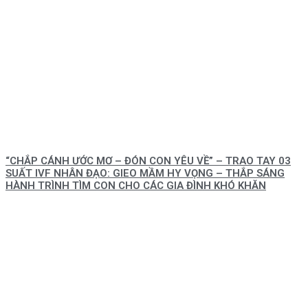
“CHẮP CÁNH ƯỚC MƠ – ĐÓN CON YÊU VỀ” – TRAO TAY 03
SUẤT IVF NHÂN ĐẠO: GIEO MẦM HY VỌNG – THẮP SÁNG
HÀNH TRÌNH TÌM CON CHO CÁC GIA ĐÌNH KHÓ KHĂN