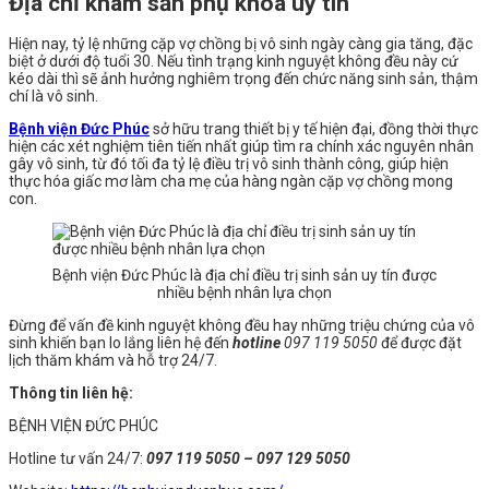
Địa chỉ khám sản phụ khoa uy tín
Hiện nay, tỷ lệ những cặp vợ chồng bị vô sinh ngày càng gia tăng, đặc
biệt ở dưới độ tuổi 30. Nếu tình trạng kinh nguyệt không đều này cứ
kéo dài thì sẽ ảnh hưởng nghiêm trọng đến chức năng sinh sản, thậm
chí là vô sinh.
Bệnh viện Đức Phúc
sở hữu trang thiết bị y tế hiện đại, đồng thời thực
hiện các xét nghiệm tiên tiến nhất giúp tìm ra chính xác nguyên nhân
gây vô sinh, từ đó tối đa tỷ lệ điều trị vô sinh thành công, giúp hiện
thực hóa giấc mơ làm cha mẹ của hàng ngàn cặp vợ chồng mong
con.
Bệnh viện Đức Phúc là địa chỉ điều trị sinh sản uy tín được
nhiều bệnh nhân lựa chọn
Đừng để vấn đề kinh nguyệt không đều hay những triệu chứng của vô
sinh khiến bạn lo lắng liên hệ đến
hotline
097 119 5050
để được đặt
lịch thăm khám và hỗ trợ 24/7.
Thông tin liên hệ:
BỆNH VIỆN ĐỨC PHÚC
Hotline tư vấn 24/7:
097 119 5050 – 097 129 5050