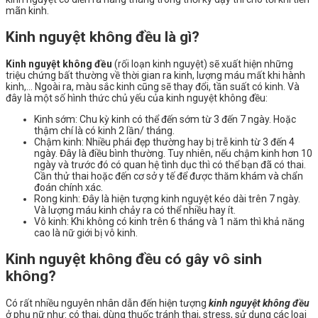
mãn kinh.
Kinh nguyệt không đều là gì?
Kinh nguyệt không đều
(rối loạn kinh nguyệt) sẽ xuất hiện những
triệu chứng bất thường về thời gian ra kinh, lượng máu mất khi hành
kinh,… Ngoài ra, màu sắc kinh cũng sẽ thay đổi, tần suất có kinh. Và
đây là một số hình thức chủ yếu của kinh nguyệt không đều:
Kinh sớm: Chu kỳ kinh có thể đến sớm từ 3 đến 7 ngày. Hoặc
thậm chí là có kinh 2 lần/ tháng.
Chậm kinh: Nhiều phái đẹp thường hay bị trễ kinh từ 3 đến 4
ngày. Đây là điều bình thường. Tuy nhiên, nếu chậm kinh hơn 10
ngày và trước đó có quan hệ tình dục thì có thể bạn đã có thai.
Cần thử thai hoặc đến cơ sở y tế để được thăm khám và chẩn
đoán chính xác.
Rong kinh: Đây là hiện tượng kinh nguyệt kéo dài trên 7 ngày.
Và lượng máu kinh chảy ra có thể nhiều hay ít.
Vô kinh: Khi không có kinh trên 6 tháng và 1 năm thì khả năng
cao là nữ giới bị vô kinh.
Kinh nguyệt không đều có gây vô sinh
không?
Có rất nhiều nguyên nhân dẫn đến hiện tượng
kinh nguyệt không đều
ở phụ nữ như: có thai, dùng thuốc tránh thai, stress, sử dụng các loại