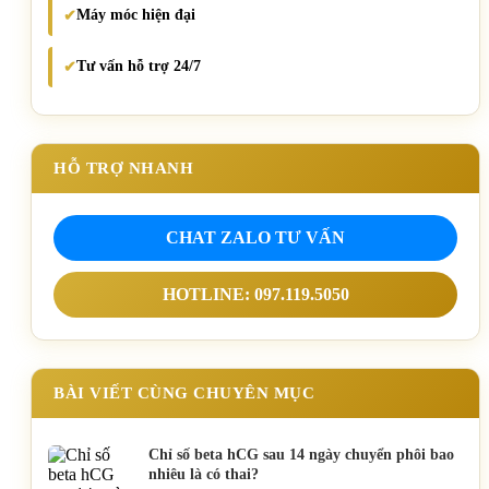
Máy móc hiện đại
✔
Tư vấn hỗ trợ 24/7
✔
HỖ TRỢ NHANH
CHAT ZALO TƯ VẤN
HOTLINE: 097.119.5050
BÀI VIẾT CÙNG CHUYÊN MỤC
Chỉ số beta hCG sau 14 ngày chuyển phôi bao
nhiêu là có thai?