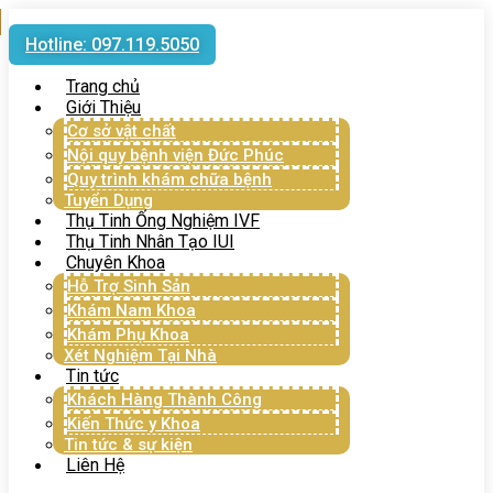
Hotline: 097.119.5050
Trang chủ
Giới Thiệu
Cơ sở vật chất
Nội quy bệnh viện Đức Phúc
Quy trình khám chữa bệnh
Tuyển Dụng
Thụ Tinh Ống Nghiệm IVF
Thụ Tinh Nhân Tạo IUI
Chuyên Khoa
Hỗ Trợ Sinh Sản
Khám Nam Khoa
Khám Phụ Khoa
Xét Nghiệm Tại Nhà
Tin tức
Khách Hàng Thành Công
Kiến Thức y Khoa
Tin tức & sự kiện
Liên Hệ