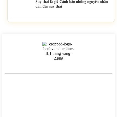
Suy thai là gì? Cảnh báo những nguyên nhân
dẫn đến suy thai
BỆNH VIỆN HTSS & NAM HỌC ĐỨC PHÚC
Hotline:
0971 195 050
Email:
info@benhvienducphuc.com
Địa chỉ: 121 Ô Đồng Lầm ( Hồ Ba Mẫu ) – Phường Văn Miếu Quốc
Tử Giám – Hà Nội.
Số 324, đường Lê Duẩn, Phường Trung Phụng, Quận Đống Đa,
Thành phố Hà Nội