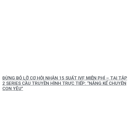
ĐỪNG BỎ LỠ CƠ HỘI NHẬN 15 SUẤT IVF MIỄN PHÍ – TẠI TẬP
2 SERIES CẦU TRUYỀN HÌNH TRỰC TIẾP: “NẮNG KỂ CHUYỆN
CON YÊU”