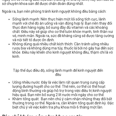
sở chuyên khoa sản để được chẩn đoán đúng nhất.
Ngoài ra, bạn nên phòng tránh kinh nguyệt không đều bằng cách:
Sống lành mạnh: Nên thực hiện một lối sống tích cực, lành
mạnh với chế độ ăn uống và vận động hợp lý. Bạn nên thay đổi
thực đơn hàng ngày, bổ sung đầy đủ vitamin và các khoáng
chất. Điều này sẽ giúp cho cơ thể luôn khỏe mạnh, tinh thần vui
vẻ, minh mẫn. Ngoài ra, sức đề kháng cũng sẽ được tăng cường
và nội tiết tố được ổn định.
Không dùng quá nhiều chất kích thích: Cần tránh uống nhiều
rượu bia và không dùng ma túy, thuốc lá bởi nó gây hại đến sức
khỏe. Điều này khiến cho kinh nguyệt không đều, thậm chí là vô
kinh.
Tập thể dục điều độ, sống lành mạnh để kinh nguyệt đến
đều
Uống nhiều nước: Đây là việc làm rất quan trọng cung cấp
lượng đường huyết cho cơ thể. Thế nên, cơ thể có thể hoạt
động bình thường và giúp hỗ trợ trong việc điều trị kinh nguyệt
hiệu quả. Bạn nên bổ sung 2 lít nước mỗi ngày cho cơ thể.
Khám tổng quát: Bạn nên chú ý cảm nhận những thay đổi bất
thường trong cơ thể. Ngoài ra, cần khám tổng quát định kỳ. Đặc
biệt chú ý về việc kiểm tra phụ khoa mỗi 6 tháng một lần.