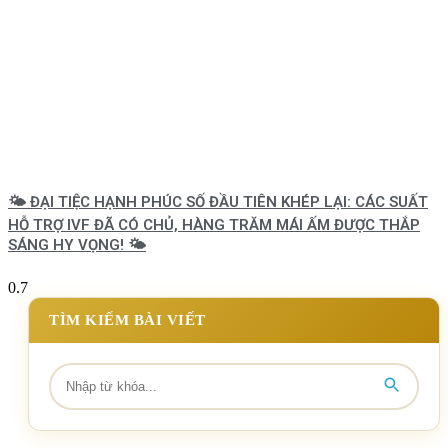
🌤️ ĐẠI TIỆC HẠNH PHÚC SỐ ĐẦU TIÊN KHÉP LẠI: CÁC SUẤT
HỖ TRỢ IVF ĐÃ CÓ CHỦ, HÀNG TRĂM MÁI ẤM ĐƯỢC THẮP
SÁNG HY VỌNG! 🌤️
TÌM KIẾM BÀI VIẾT