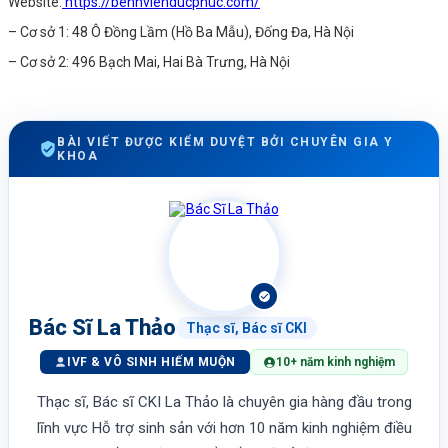
Website:
https://benhvienducphuc.com/
– Cơ sở 1: 48 Ô Đồng Lầm (Hồ Ba Mẫu), Đống Đa, Hà Nội
– Cơ sở 2: 496 Bạch Mai, Hai Bà Trưng, Hà Nội
BÀI VIẾT ĐƯỢC KIỂM DUYỆT BỞI CHUYÊN GIA Y
KHOA
Bác Sĩ La Thảo
Thạc sĩ, Bác sĩ CKI
IVF & VÔ SINH HIẾM MUỘN
10+ năm kinh nghiệm
Thạc sĩ, Bác sĩ CKI La Thảo là chuyên gia hàng đầu trong
lĩnh vực Hỗ trợ sinh sản với hơn 10 năm kinh nghiệm điều