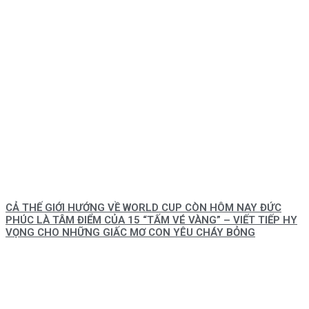
CẢ THẾ GIỚI HƯỚNG VỀ WORLD CUP CÒN HÔM NAY ĐỨC
PHÚC LÀ TÂM ĐIỂM CỦA 15 “TẤM VÉ VÀNG” – VIẾT TIẾP HY
VỌNG CHO NHỮNG GIẤC MƠ CON YÊU CHÁY BỎNG