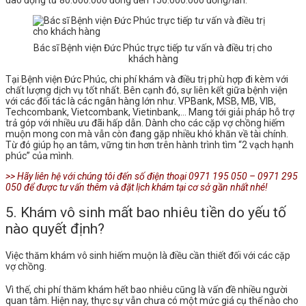
Bác sĩ Bệnh viện Đức Phúc trực tiếp tư vấn và điều trị cho
khách hàng
Tại Bệnh viện Đức Phúc, chi phí khám và điều trị phù hợp đi kèm với
chất lượng dịch vụ tốt nhất. Bên cạnh đó, sự liên kết giữa bệnh viện
với các đối tác là các ngân hàng lớn như. VPBank, MSB, MB, VIB,
Techcombank, Vietcombank, Vietinbank,… Mang tới giải pháp hỗ trợ
trả góp với nhiều ưu đãi hấp dẫn. Dành cho các cặp vợ chồng hiếm
muộn mong con mà vẫn còn đang gặp nhiều khó khăn về tài chính.
Từ đó giúp họ an tâm, vững tin hơn trên hành trình tìm “2 vạch hạnh
phúc” của mình.
>> Hãy liên hệ với chúng tôi
đến số điện thoại 0971 195 050 – 0971 295
050
để được tư vấn thêm và đặt lịch khám tại cơ sở gần nhất nhé!
5. Khám vô sinh mất bao nhiêu tiền do yếu tố
nào quyết định?
Việc thăm khám vô sinh hiếm muộn là điều cần thiết đối với các cặp
vợ chồng.
Vì thế, chi phí thăm khám hết bao nhiêu cũng là vấn đề nhiều người
quan tâm. Hiện nay, thực sự vẫn chưa có một mức giá cụ thể nào cho