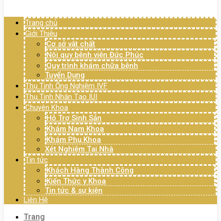
Menu
Trang chủ
Giới Thiệu
Cơ sở vật chất
Nội quy bệnh viện Đức Phúc
Quy trình khám chữa bệnh
Tuyển Dụng
Thụ Tinh Ống Nghiệm IVF
Thụ Tinh Nhân Tạo IUI
Chuyên Khoa
Hỗ Trợ Sinh Sản
Khám Nam Khoa
Khám Phụ Khoa
Xét Nghiệm Tại Nhà
Tin tức
Khách Hàng Thành Công
Kiến Thức y Khoa
Tin tức & sự kiện
Liên Hệ
Trang