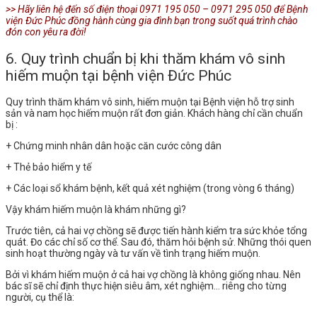
>> Hãy liên hệ đến số điện thoại 0971 195 050 – 0971 295 050 để Bệnh
viện Đức Phúc đồng hành cùng gia đình bạn trong suốt quá trình chào
đón con yêu ra đời!
6. Quy trình chuẩn bị khi thăm khám vô sinh
hiếm muộn tại bệnh viện Đức Phúc
Quy trình thăm khám vô sinh, hiếm muộn tại Bệnh viện hỗ trợ sinh
sản và nam học hiếm muộn rất đơn giản. Khách hàng chỉ cần chuẩn
bị :
+ Chứng minh nhân dân hoặc căn cước công dân
+ Thẻ bảo hiểm y tế
+ Các loại sổ khám bệnh, kết quả xét nghiệm (trong vòng 6 tháng)
Vậy khám hiếm muộn là khám những gì?
Trước tiên, cả hai vợ chồng sẽ được tiến hành kiểm tra sức khỏe tổng
quát. Đo các chỉ số cơ thể. Sau đó, thăm hỏi bệnh sử. Những thói quen
sinh hoạt thường ngày và tư vấn về tình trạng hiếm muộn.
Bởi vì khám hiếm muộn ở cả hai vợ chồng là không giống nhau. Nên
bác sĩ sẽ chỉ định thực hiện siêu âm, xét nghiệm… riêng cho từng
người, cụ thể là: