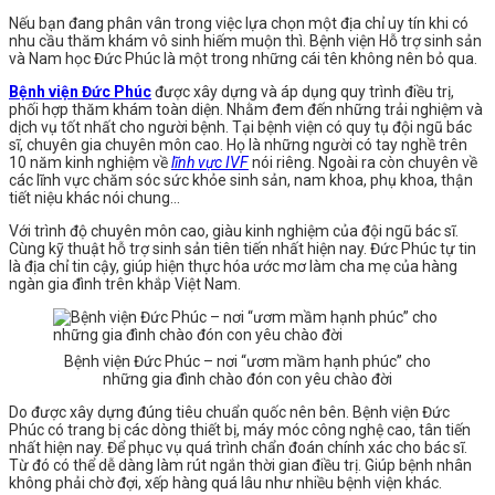
Nếu bạn đang phân vân trong việc lựa chọn một địa chỉ uy tín khi có
nhu cầu thăm khám vô sinh hiếm muộn thì. Bệnh viện Hỗ trợ sinh sản
và Nam học Đức Phúc là một trong những cái tên không nên bỏ qua.
Bệnh viện Đức Phúc
được xây dựng và áp dụng quy trình điều trị,
phối hợp thăm khám toàn diện. Nhằm đem đến những trải nghiệm và
dịch vụ tốt nhất cho người bệnh. Tại bệnh viện có quy tụ đội ngũ bác
sĩ, chuyên gia chuyên môn cao. Họ là những người có tay nghề trên
10 năm kinh nghiệm về
lĩnh vực IVF
nói riêng. Ngoài ra còn chuyên về
các lĩnh vực chăm sóc sức khỏe sinh sản, nam khoa, phụ khoa, thận
tiết niệu khác nói chung…
Với trình độ chuyên môn cao, giàu kinh nghiệm của đội ngũ bác sĩ.
Cùng kỹ thuật hỗ trợ sinh sản tiên tiến nhất hiện nay. Đức Phúc tự tin
là địa chỉ tin cậy, giúp hiện thực hóa ước mơ làm cha mẹ của hàng
ngàn gia đình trên khắp Việt Nam.
Bệnh viện Đức Phúc – nơi “ươm mầm hạnh phúc” cho
những gia đình chào đón con yêu chào đời
Do được xây dựng đúng tiêu chuẩn quốc nên bên. Bệnh viện Đức
Phúc có trang bị các dòng thiết bị, máy móc công nghệ cao, tân tiến
nhất hiện nay. Để phục vụ quá trình chẩn đoán chính xác cho bác sĩ.
Từ đó có thể dễ dàng làm rút ngắn thời gian điều trị. Giúp bệnh nhân
không phải chờ đợi, xếp hàng quá lâu như nhiều bệnh viện khác.