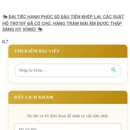
🌤️ ĐẠI TIỆC HẠNH PHÚC SỐ ĐẦU TIÊN KHÉP LẠI: CÁC SUẤT
HỖ TRỢ IVF ĐÃ CÓ CHỦ, HÀNG TRĂM MÁI ẤM ĐƯỢC THẮP
SÁNG HY VỌNG! 🌤️
TÌM KIẾM BÀI VIẾT
ĐẶT LỊCH KHÁM
Họ tên và Số điện thoại để nhận tư vấn sớm nhất.