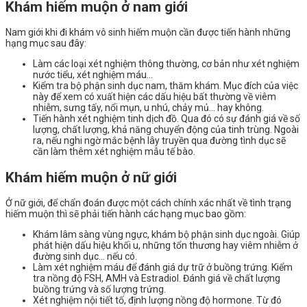
Khám hiếm muộn ở nam giới
Nam giới khi đi khám vô sinh hiếm muộn cần được tiến hành những
hạng mục sau đây:
Làm các loại xét nghiệm thông thường, cơ bản như xét nghiệm
nước tiểu, xét nghiệm máu…
Kiểm tra bộ phận sinh dục nam, thăm khám. Mục đích của việc
này để xem có xuất hiện các dấu hiệu bất thường về viêm
nhiễm, sưng tấy, nổi mụn, u nhú, chảy mủ… hay không.
Tiến hành xét nghiệm tinh dịch đồ. Qua đó có sự đánh giá về số
lượng, chất lượng, khả năng chuyển động của tinh trùng. Ngoài
ra, nếu nghi ngờ mắc bệnh lây truyền qua đường tình dục sẽ
cần làm thêm xét nghiệm mẫu tế bào.
Khám hiếm muộn ở nữ giới
Ở nữ giới, để chẩn đoán được một cách chính xác nhất về tình trạng
hiếm muộn thì sẽ phải tiến hành các hạng mục bao gồm:
Khám lâm sàng vùng ngực, khám bộ phận sinh dục ngoài. Giúp
phát hiện dấu hiệu khối u, những tổn thương hay viêm nhiễm ở
đường sinh dục… nếu có.
Làm xét nghiệm máu để đánh giá dự trữ ở buồng trứng. Kiểm
tra nồng độ FSH, AMH và Estradiol. Đánh giá về chất lượng
buồng trứng và số lượng trứng.
Xét nghiệm nội tiết tố, định lượng nồng độ hormone. Từ đó