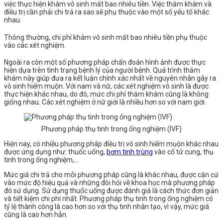
việc thực hiện khám vô sinh mất bao nhiêu tiền. Việc thăm khám và
điều trị cần phải chi trả ra sao sẽ phụ thuộc vào một số yếu tố khác
nhau.
Thông thường, chi phí khám vô sinh mất bao nhiêu tiền phụ thuộc
vào các xét nghiệm.
Ngoài ra còn một số phương pháp chẩn đoán hình ảnh được thực
hiện dựa trên tình trạng bệnh lý của người bệnh.
Quá trình thăm
khám này giúp đưa ra kết luận chính xác nhất về nguyên nhân gây ra
vô sinh hiếm muộn. Với nam và nữ, các xét nghiệm vô sinh là được
thực hiện khác nhau, do đó, mức chi phí thăm khám cũng là không
giống nhau. Các xét nghiệm ở nữ giới là nhiều hơn so với nam giới.
Phương pháp thụ tinh trong ống nghiệm (IVF)
Hiện nay, có nhiều phương pháp điều trị vô sinh hiếm muộn khác nhau
được ứng dụng như: thuốc uống,
bơm tinh trùng
vào cổ tử cung, thụ
tinh trong ống nghiệm,…
Mức giá chi trả cho mỗi phương pháp cũng là khác nhau, được căn cứ
vào mức độ hiệu quả và những đòi hỏi về khoa học mà phương pháp
đó sử dụng.
Sử dụng thuốc uống được đánh giá là cách thức đơn giản
và tiết kiệm chi phí nhất.
Phương pháp thụ tinh trong ống nghiệm có
tỷ lệ thành công là cao hơn so với thụ tinh nhân tạo, vì vậy, mức giá
cũng là cao hơn hẳn.