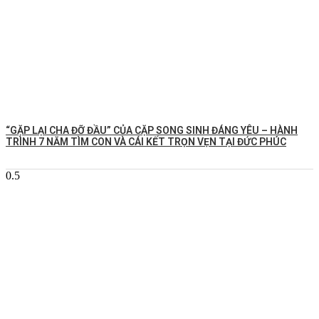
️“GẶP LẠI CHA ĐỠ ĐẦU” CỦA CẶP SONG SINH ĐÁNG YÊU – HÀNH
TRÌNH 7 NĂM TÌM CON VÀ CÁI KẾT TRỌN VẸN TẠI ĐỨC PHÚC