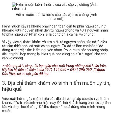
Hiếm muộn luôn là nỗi lo của các cặp vợ chồng (Ảnh
internet)
Hiếm muộn xảy ra không phải hoàn toàn đến từ phía người phụ nữ.
Khoảng 40% nguyên nhân đến từ người chồng và 40% nguyên nhân
từ phía người vợ. Phần còn lại là do từ phía cả hai vợ chồng.
Vì vậy, việc đi thăm khám và tìm hiểu rõ nguyên nhân của nó là điều
rất cần thiết phải có mặt cả hai người. Từ đó sẽ làm các bác sĩ dễ
dàng trong việc tìm kiếm nguyên nhân. Rồi đưa ra các phương pháp
điều trị phù hợp mang lại hiệu quả cao cũng như “trái ngọt” cho các
cặp vợ chồng.
>> Đừng quá lo lắng nếu bạn gặp phải một trong những khó khăn trên,
hãy liên hệ đến số điện thoại 0971 195 050 – 0971 295 050 để được
Đức Phúc có cơ hội giúp đỡ bạn!
3. Địa chỉ thăm khám vô sinh hiếm muộn uy tín,
hiệu quả
Việc xuất hiện ngày một nhiều các địa chỉ cung cấp các dịch vụ thăm
khám, điều trị vô sinh như hiện nay. Đòi hỏi khách hàng phải có sự tỉnh
táo và chọn lọc kĩ càng. Để thu được kết quả đúng như mình mong
muốn.