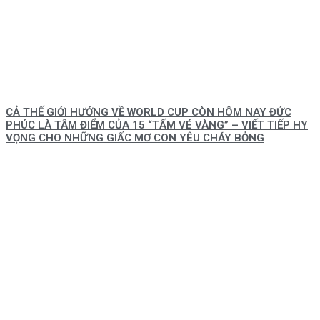
CẢ THẾ GIỚI HƯỚNG VỀ WORLD CUP CÒN HÔM NAY ĐỨC
PHÚC LÀ TÂM ĐIỂM CỦA 15 “TẤM VÉ VÀNG” – VIẾT TIẾP HY
VỌNG CHO NHỮNG GIẤC MƠ CON YÊU CHÁY BỎNG