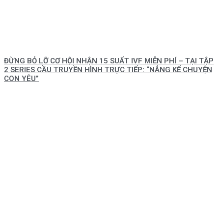
ĐỪNG BỎ LỠ CƠ HỘI NHẬN 15 SUẤT IVF MIỄN PHÍ – TẠI TẬP
2 SERIES CẦU TRUYỀN HÌNH TRỰC TIẾP: “NẮNG KỂ CHUYỆN
CON YÊU”