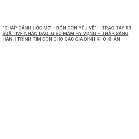
“CHẮP CÁNH ƯỚC MƠ – ĐÓN CON YÊU VỀ” – TRAO TAY 03
SUẤT IVF NHÂN ĐẠO: GIEO MẦM HY VỌNG – THẮP SÁNG
HÀNH TRÌNH TÌM CON CHO CÁC GIA ĐÌNH KHÓ KHĂN