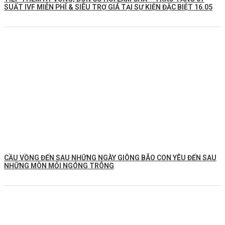
SUẤT IVF MIỄN PHÍ & SIÊU TRỢ GIÁ TẠI SỰ KIỆN ĐẶC BIỆT 16.05
CẦU VỒNG ĐẾN SAU NHỮNG NGÀY GIÔNG BÃO CON YÊU ĐẾN SAU
NHỮNG MÒN MỎI NGÓNG TRÔNG