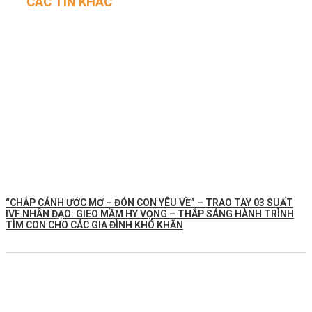
CÁC TIN KHÁC
“CHẮP CÁNH ƯỚC MƠ – ĐÓN CON YÊU VỀ” – TRAO TAY 03 SUẤT
IVF NHÂN ĐẠO: GIEO MẦM HY VỌNG – THẮP SÁNG HÀNH TRÌNH
TÌM CON CHO CÁC GIA ĐÌNH KHÓ KHĂN