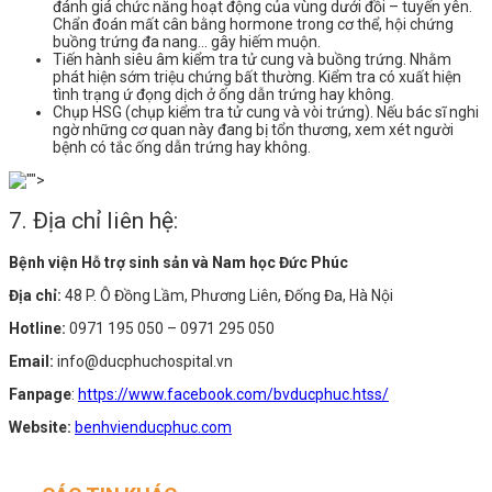
đánh giá chức năng hoạt động của vùng dưới đồi – tuyến yên.
Chẩn đoán mất cân bằng hormone trong cơ thể, hội chứng
buồng trứng đa nang… gây hiếm muộn.
Tiến hành siêu âm kiểm tra tử cung và buồng trứng. Nhằm
phát hiện sớm triệu chứng bất thường. Kiểm tra có xuất hiện
tình trạng ứ đọng dịch ở ống dẫn trứng hay không.
Chụp HSG (chụp kiểm tra tử cung và vòi trứng). Nếu bác sĩ nghi
ngờ những cơ quan này đang bị tổn thương, xem xét người
bệnh có tắc ống dẫn trứng hay không.
7. Địa chỉ liên hệ:
Bệnh viện Hỗ trợ sinh sản và Nam học Đức Phúc
Địa chỉ:
48 P. Ô Đồng Lầm, Phương Liên, Đống Đa, Hà Nội
Hotline:
0971 195 050 – 0971 295 050
Email:
info@ducphuchospital.vn
Fanpage
:
https://www.facebook.com/bvducphuc.htss/
Website:
benhvienducphuc.com