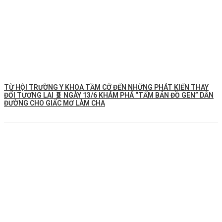
TỪ HỘI TRƯỜNG Y KHOA TẦM CỠ ĐẾN NHỮNG PHÁT KIẾN THAY
ĐỔI TƯƠNG LAI 🧬 NGÀY 13/6 KHÁM PHÁ “TẤM BẢN ĐỒ GEN” DẪN
ĐƯỜNG CHO GIẤC MƠ LÀM CHA