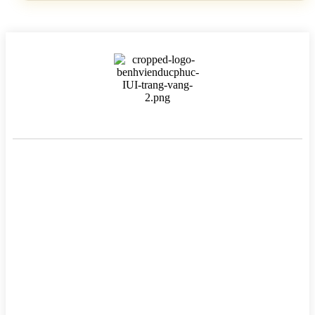
BỆNH VIỆN HTSS & NAM HỌC ĐỨC PHÚC
Hotline:
0971 195 050
Email:
info@benhvienducphuc.com
Địa chỉ: 121 Ô Đồng Lầm ( Hồ Ba Mẫu ) – Phường Văn Miếu Quốc
Tử Giám – Hà Nội.
Số 324, đường Lê Duẩn, Phường Trung Phụng, Quận Đống Đa,
Thành phố Hà Nội
Chủ quản: Công ty Cổ phần Bệnh viện Đức Phúc- Giấy phép đăng
–
Tại Sở Kế hoạch và Đầu tư Hà
ký kinh doanh số 0106759157
Nội.