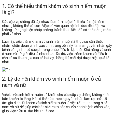
1. Có thể hiểu thăm khám vô sinh hiếm muộn
là gì?
Các cặp vợ chồng đã lấy nhau lâu năm hoặc tối thiểu là một năm
nhưng không thể có con. Mặc dù vẫn quan hệ tình dục đều đặn và
không sử dụng biện pháp phòng tránh thai. Điều đó có khả năng mắc
phải vô sinh.
Lúc này, việc thăm khám vô sinh hiếm muộn
là thực sự cần thiết
nhằm chẩn đoán chính xác tình trạng bệnh lý, tìm ra nguyên nhân gây
bệnh cũng như có các phương pháp điều trị kịp thời. Khả năng vô sinh
ở nam và nữ giới đều là như nhau. Do đó, việc thăm khám và điều trị
cần có sự tham gia của cả hai vợ chồng thì mới đạt được hiệu quả tốt
nhất.
2. Lý do nên khám vô sinh hiếm muộn ở cả
nam và nữ
Việc bị vô sinh hiếm muộn sẽ khiến cho các cặp vợ chồng không khỏi
băn khoăn, lo lắng. Nó có thể kéo theo nguyên nhân làm rạn nứt tổ
ấm gia đình. Đi khám vô sinh hiếm muộn là việc rất quan trọng ở cả
nam và nữ để giúp các bác sĩ đưa ra các chuẩn đoán bệnh chính xác,
giúp việc điều trị đạt hiệu quả cao.