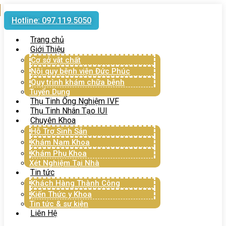
Hotline: 097.119.5050
Trang chủ
Giới Thiệu
Cơ sở vật chất
Nội quy bệnh viện Đức Phúc
Quy trình khám chữa bệnh
Tuyển Dụng
Thụ Tinh Ống Nghiệm IVF
Thụ Tinh Nhân Tạo IUI
Chuyên Khoa
Hỗ Trợ Sinh Sản
Khám Nam Khoa
Khám Phụ Khoa
Xét Nghiệm Tại Nhà
Tin tức
Khách Hàng Thành Công
Kiến Thức y Khoa
Tin tức & sự kiện
Liên Hệ