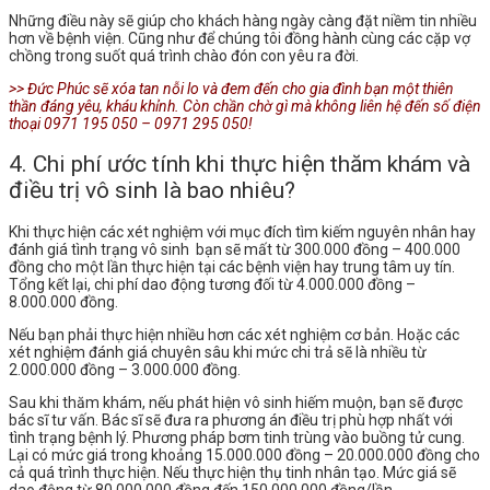
Những điều này sẽ giúp cho khách hàng ngày càng đặt niềm tin nhiều
hơn về bệnh viện. Cũng như để chúng tôi đồng hành cùng các cặp vợ
chồng trong suốt quá trình chào đón con yêu ra đời.
>> Đức Phúc sẽ xóa tan nỗi lo và đem đến cho gia đình bạn một thiên
thần đáng yêu, kháu khỉnh. Còn chần chờ gì mà không liên hệ đến số điện
thoại 0971 195 050 – 0971 295 050!
4. Chi phí ước tính khi thực hiện thăm khám và
điều trị vô sinh là bao nhiêu?
Khi thực hiện các xét nghiệm với mục đích tìm kiếm nguyên nhân hay
đánh giá tình trạng vô sinh bạn sẽ mất từ 300.000 đồng – 400.000
đồng cho một lần thực hiện
tại các bệnh viện hay trung tâm uy tín.
Tổng kết lại, chi phí dao động tương đối từ 4.000.000 đồng –
8.000.000 đồng.
Nếu bạn phải thực hiện nhiều hơn các xét nghiệm cơ bản. Hoặc các
xét nghiệm đánh giá chuyên sâu khi mức chi trả sẽ là nhiều từ
2.000.000 đồng – 3.000.000 đồng.
Sau khi thăm khám, nếu phát hiện vô sinh hiếm muộn, bạn sẽ được
bác sĩ tư vấn. Bác sĩ sẽ đưa ra phương án điều trị phù hợp nhất với
tình trạng bệnh lý. Phương pháp bơm tinh trùng vào buồng tử cung.
Lại có mức giá trong khoảng 15.000.000 đồng – 20.000.000 đồng cho
cả quá trình thực hiện.
Nếu thực hiện thụ tinh nhân tạo. Mức giá sẽ
dao động từ 80.000.000 đồng đến 150.000.000 đồng/lần.