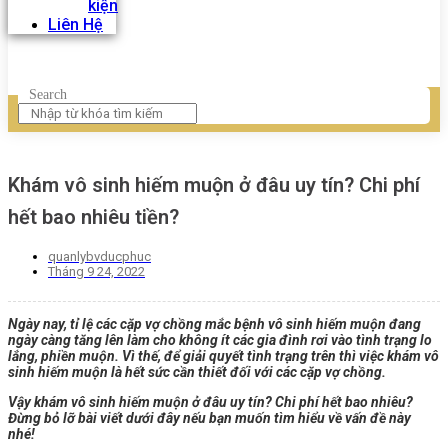
kiện
Liên Hệ
Search
Khám vô sinh hiếm muộn ở đâu uy tín? Chi phí
hết bao nhiêu tiền?
quanlybvducphuc
Tháng 9 24, 2022
Ngày nay, tỉ lệ các cặp vợ chồng mắc bệnh vô sinh hiếm muộn đang
ngày càng tăng lên làm cho không ít các gia đình rơi vào tình trạng lo
lắng, phiền muộn.
Vì thế, để giải quyết tình trạng trên thì việc khám vô
sinh hiếm muộn là hết sức cần thiết đối với các cặp vợ chồng.
Vậy khám vô sinh hiếm muộn ở đâu uy tín? Chi phí hết bao nhiêu?
Đừng bỏ lỡ bài viết dưới đây nếu bạn muốn tìm hiểu về vấn đề này
nhé!