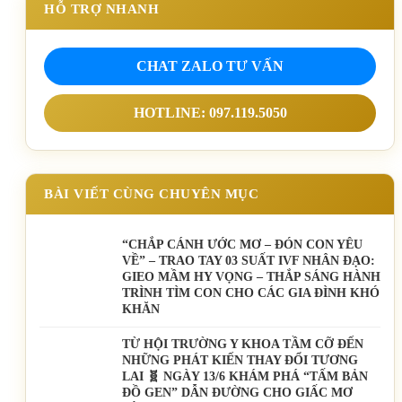
HỖ TRỢ NHANH
CHAT ZALO TƯ VẤN
HOTLINE: 097.119.5050
BÀI VIẾT CÙNG CHUYÊN MỤC
“CHẮP CÁNH ƯỚC MƠ – ĐÓN CON YÊU
VỀ” – TRAO TAY 03 SUẤT IVF NHÂN ĐẠO:
GIEO MẦM HY VỌNG – THẮP SÁNG HÀNH
TRÌNH TÌM CON CHO CÁC GIA ĐÌNH KHÓ
KHĂN
TỪ HỘI TRƯỜNG Y KHOA TẦM CỠ ĐẾN
NHỮNG PHÁT KIẾN THAY ĐỔI TƯƠNG
LAI 🧬 NGÀY 13/6 KHÁM PHÁ “TẤM BẢN
ĐỒ GEN” DẪN ĐƯỜNG CHO GIẤC MƠ