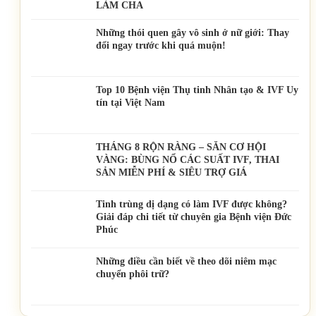
LÀM CHA
Những thói quen gây vô sinh ở nữ giới: Thay
đổi ngay trước khi quá muộn!
Top 10 Bệnh viện Thụ tinh Nhân tạo & IVF Uy
tín tại Việt Nam
THÁNG 8 RỘN RÀNG – SĂN CƠ HỘI
VÀNG: BÙNG NỔ CÁC SUẤT IVF, THAI
SẢN MIỄN PHÍ & SIÊU TRỢ GIÁ
Tinh trùng dị dạng có làm IVF được không?
Giải đáp chi tiết từ chuyên gia Bệnh viện Đức
Phúc
Những điều cần biết về theo dõi niêm mạc
chuyển phôi trữ?