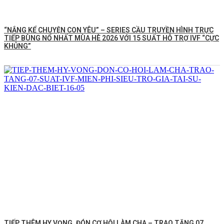
“NẮNG KỂ CHUYỆN CON YÊU” – SERIES CẦU TRUYỀN HÌNH TRỰC
TIẾP BÙNG NỔ NHẤT MÙA HÈ 2026 VỚI 15 SUẤT HỖ TRỢ IVF “CỰC
KHỦNG”
TIẾP THÊM HY VỌNG, ĐÓN CƠ HỘI LÀM CHA – TRAO TẶNG 07