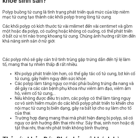
khỏe sinh sản?
Polyp buồng tử cung là tình trạng phát triển quá mức của lớp niêm
mạc tử cung tạo thành các khối polyp trong lòng tử cung.
Các khối polyp có kích thước từ vài milimet đến vài centimet và gồm
một hoặc đa polyp, có cuống hoặc không có cuống, có thể phát triển
ở bất cứ vị trí nào trong khoang tử cung. Chúng ảnh hưởng rất lớn đến
khả năng sinh sản ở nữ giới:
Các polyp nhỏ sẽ gây cản trở tinh trùng gặp trứng dẫn đến tỷ lệ làm
tổ, mang thai tự nhiên thấp đi rất nhiều.
Khi polyp phát triển lớn hơn, có thể gây tắc cổ tử cung, bịt kín cổ
tử cung, gây hiểm nguy đến sức khỏe.
Các polyp làm tăng nguy cơ mắc phải buồng trứng đa nang và
dễ gây ra các căn bệnh phụ khoa như viêm âm đạo, viêm âm
hộ, viêm cổ tử cung,…
Nếu không được điều trị sớm, các polyp có thể làm tăng nguy
cơ vô sinh hiếm muộn do các khối polyp phát triển to khiến cho
nội mạc tử cung bị biến dạng, gây ra bất lợi cho sự làm cho tổ
của thai.
Trường hợp đang mang thai mà phát hiện đang bị polyp, sẽ có
nguy cơ ảnh hưởng đến thai nhi như: Sảy thai, sinh non hoặc dị
tật thai nhi, thai nhi phát triển không bình thường.