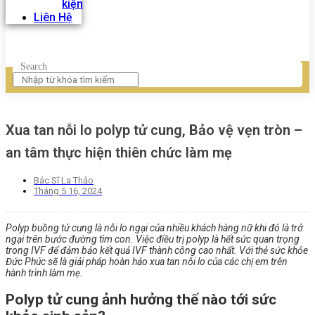
kiện
Liên Hệ
Search
Xua tan nỗi lo polyp tử cung, Bảo vệ vẹn tròn –
an tâm thực hiện thiên chức làm mẹ
Bác Sĩ La Thảo
Tháng 5 16, 2024
Polyp buồng tử cung là nỗi lo ngại của nhiều khách hàng nữ khi đó là trở
ngại trên bước đường tìm con. Việc điều trị polyp là hết sức quan trọng
trong IVF để đảm bảo kết quả IVF thành công cao nhất. Với thẻ sức khỏe
Đức Phúc sẽ là giải pháp hoàn hảo xua tan nỗi lo của các chị em trên
hành trình làm mẹ.
Polyp tử cung ảnh hưởng thế nào tới sức