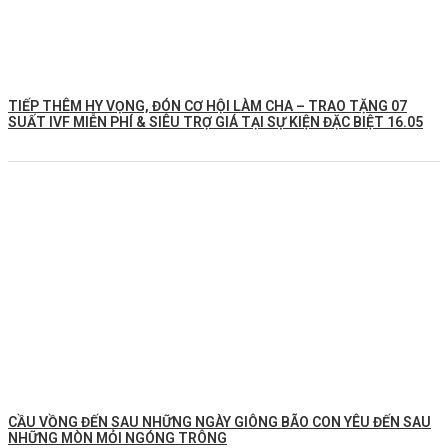
TIẾP THÊM HY VỌNG, ĐÓN CƠ HỘI LÀM CHA – TRAO TẶNG 07
SUẤT IVF MIỄN PHÍ & SIÊU TRỢ GIÁ TẠI SỰ KIỆN ĐẶC BIỆT 16.05
CẦU VỒNG ĐẾN SAU NHỮNG NGÀY GIÔNG BÃO CON YÊU ĐẾN SAU
NHỮNG MÒN MỎI NGÓNG TRÔNG