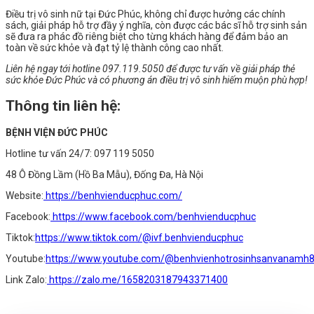
Điều trị vô sinh nữ tại Đức Phúc, không chỉ được hưởng các chính
sách, giải pháp hỗ trợ đầy ý nghĩa, còn được các bác sĩ hỗ trợ sinh sản
sẽ đưa ra phác đồ riêng biệt cho từng khách hàng để đảm bảo an
toàn về sức khỏe và đạt tỷ lệ thành công cao nhất.
Liên hệ ngay tới hotline 09
7.119.5050 để được tư vấn về giải pháp thẻ
sức khỏe Đức Phúc và có phương án điều trị vô sinh hiếm muộn phù hợp!
Thông tin liên hệ:
BỆNH VIỆN ĐỨC PHÚC
Hotline tư vấn 24/7: 097 119 5050
48 Ô Đồng Lầm (Hồ Ba Mẫu), Đống Đa, Hà Nội
Website:
https://benhvienducphuc.com/
Facebook:
https://www.facebook.com/benhvienducphuc
Tiktok:
https://www.tiktok.com/@ivf.benhvienducphuc
Youtube:
https://www.youtube.com/@benhvienhotrosinhsanvanamh
Link Zalo:
https://zalo.me/1658203187943371400