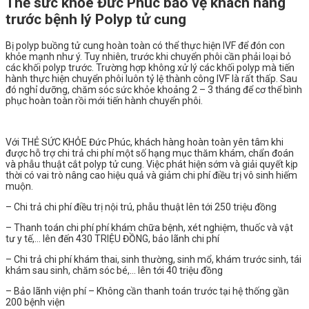
Thẻ sức khỏe Đức Phúc bảo vệ khách hàng
trước bệnh lý Polyp tử cung
Bị polyp buồng tử cung hoàn toàn có thể thực hiện IVF để đón con
khỏe mạnh như ý. Tuy nhiên, trước khi chuyển phôi cần phải loại bỏ
các khối polyp trước. Trường hợp không xử lý các khối polyp mà tiến
hành thực hiện chuyển phôi luôn tỷ lệ thành công IVF là rất thấp. Sau
đó nghỉ dưỡng, chăm sóc sức khỏe khoảng 2 – 3 tháng để cơ thể bình
phục hoàn toàn rồi mới tiến hành chuyển phôi.
Với THẺ SỨC KHỎE Đức Phúc, khách hàng hoàn toàn yên tâm khi
được hỗ trợ chi trả chi phí một số hạng mục thăm khám, chẩn đoán
và phẫu thuật cắt polyp tử cung. Việc phát hiện sớm và giải quyết kịp
thời có vai trò nâng cao hiệu quả và giảm chi phí điều trị vô sinh hiếm
muộn.
– Chi trả chi phí điều trị nội trú, phẫu thuật lên tới 250 triệu đồng
– Thanh toán chi phí phí khám chữa bệnh, xét nghiệm, thuốc và vật
tư y tế,… lên đến 430 TRIỆU ĐỒNG, bảo lãnh chi phí
– Chi trả chi phí khám thai, sinh thường, sinh mổ, khám trước sinh, tái
khám sau sinh, chăm sóc bé,… lên tới 40 triệu đồng
– Bảo lãnh viện phí – Không cần thanh toán trước tại hệ thống gần
200 bệnh viện