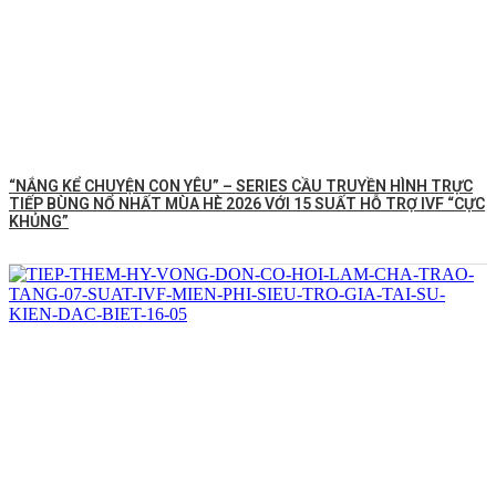
“NẮNG KỂ CHUYỆN CON YÊU” – SERIES CẦU TRUYỀN HÌNH TRỰC
TIẾP BÙNG NỔ NHẤT MÙA HÈ 2026 VỚI 15 SUẤT HỖ TRỢ IVF “CỰC
KHỦNG”