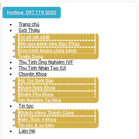
Hotline: 097.119.5050
Trang chủ
Giới Thiệu
Cơ sở vật chất
Nội quy bệnh viện Đức Phúc
Quy trình khám chữa bệnh
Tuyển Dụng
Thụ Tinh Ống Nghiệm IVF
Thụ Tinh Nhân Tạo IUI
Chuyên Khoa
Hỗ Trợ Sinh Sản
Khám Nam Khoa
Khám Phụ Khoa
Xét Nghiệm Tại Nhà
Tin tức
Khách Hàng Thành Công
Kiến Thức y Khoa
Tin tức & sự kiện
Liên Hệ