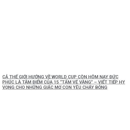
CẢ THẾ GIỚI HƯỚNG VỀ WORLD CUP CÒN HÔM NAY ĐỨC
PHÚC LÀ TÂM ĐIỂM CỦA 15 “TẤM VÉ VÀNG” – VIẾT TIẾP HY
VỌNG CHO NHỮNG GIẤC MƠ CON YÊU CHÁY BỎNG