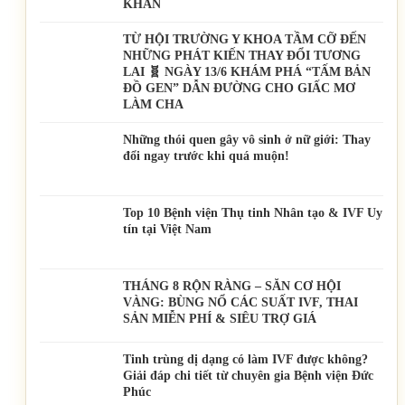
KHĂN
TỪ HỘI TRƯỜNG Y KHOA TẦM CỠ ĐẾN
NHỮNG PHÁT KIẾN THAY ĐỔI TƯƠNG
LAI 🧬 NGÀY 13/6 KHÁM PHÁ “TẤM BẢN
ĐỒ GEN” DẪN ĐƯỜNG CHO GIẤC MƠ
LÀM CHA
Những thói quen gây vô sinh ở nữ giới: Thay
đổi ngay trước khi quá muộn!
Top 10 Bệnh viện Thụ tinh Nhân tạo & IVF Uy
tín tại Việt Nam
THÁNG 8 RỘN RÀNG – SĂN CƠ HỘI
VÀNG: BÙNG NỔ CÁC SUẤT IVF, THAI
SẢN MIỄN PHÍ & SIÊU TRỢ GIÁ
Tinh trùng dị dạng có làm IVF được không?
Giải đáp chi tiết từ chuyên gia Bệnh viện Đức
Phúc