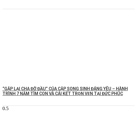
️“GẶP LẠI CHA ĐỠ ĐẦU” CỦA CẶP SONG SINH ĐÁNG YÊU – HÀNH
TRÌNH 7 NĂM TÌM CON VÀ CÁI KẾT TRỌN VẸN TẠI ĐỨC PHÚC