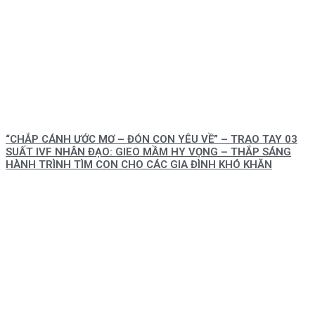
“CHẮP CÁNH ƯỚC MƠ – ĐÓN CON YÊU VỀ” – TRAO TAY 03
SUẤT IVF NHÂN ĐẠO: GIEO MẦM HY VỌNG – THẮP SÁNG
HÀNH TRÌNH TÌM CON CHO CÁC GIA ĐÌNH KHÓ KHĂN