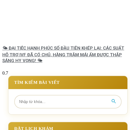
🌤️ ĐẠI TIỆC HẠNH PHÚC SỐ ĐẦU TIÊN KHÉP LẠI: CÁC SUẤT
HỖ TRỢ IVF ĐÃ CÓ CHỦ, HÀNG TRĂM MÁI ẤM ĐƯỢC THẮP
SÁNG HY VỌNG! 🌤️
TÌM KIẾM BÀI VIẾT
ĐẶT LỊCH KHÁM