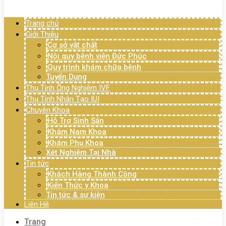
Menu
Trang chủ
Giới Thiệu
Cơ sở vật chất
Nội quy bệnh viện Đức Phúc
Quy trình khám chữa bệnh
Tuyển Dụng
Thụ Tinh Ống Nghiệm IVF
Thụ Tinh Nhân Tạo IUI
Chuyên Khoa
Hỗ Trợ Sinh Sản
Khám Nam Khoa
Khám Phụ Khoa
Xét Nghiệm Tại Nhà
Tin tức
Khách Hàng Thành Công
Kiến Thức y Khoa
Tin tức & sự kiện
Liên Hệ
Trang