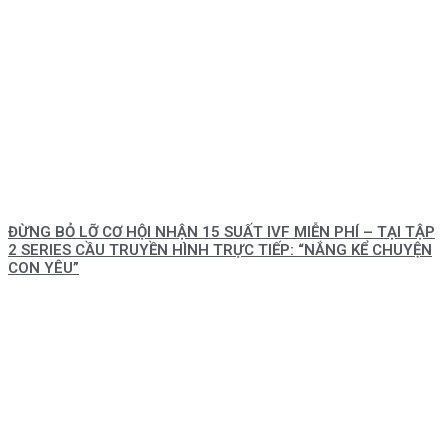
ĐỪNG BỎ LỠ CƠ HỘI NHẬN 15 SUẤT IVF MIỄN PHÍ – TẠI TẬP
2 SERIES CẦU TRUYỀN HÌNH TRỰC TIẾP: “NẮNG KỂ CHUYỆN
CON YÊU”