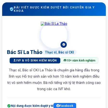
BÀI VIẾT ĐƯỢC KIỂM DUYỆT BỞI CHUYÊN GIA Y
KHOA
Bác Sĩ La Thảo
Thạc sĩ, Bác sĩ CKI
IVF & VÔ SINH HIẾM MUỘN
10+ năm kinh nghiệm
Thạc sĩ, Bác sĩ CKI La Thảo là chuyên gia hàng đầu trong
lĩnh vực Hỗ trợ sinh sản với hơn 10 năm kinh nghiệm điều
trị vô sinh hiếm muộn. Bà nổi tiếng với tỷ lệ thành công cao
trong các ca IVF khó.
Nội dung được kiểm duyệt y tế
Facebook