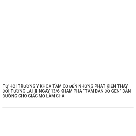
TỪ HỘI TRƯỜNG Y KHOA TẦM CỠ ĐẾN NHỮNG PHÁT KIẾN THAY
ĐỔI TƯƠNG LAI 🧬 NGÀY 13/6 KHÁM PHÁ “TẤM BẢN ĐỒ GEN” DẪN
ĐƯỜNG CHO GIẤC MƠ LÀM CHA