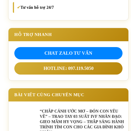
Tư vấn hỗ trợ 24/7
✔
HỖ TRỢ NHANH
CHAT ZALO TƯ VẤN
HOTLINE: 097.119.5050
BÀI VIẾT CÙNG CHUYÊN MỤC
“CHẮP CÁNH ƯỚC MƠ – ĐÓN CON YÊU
VỀ” – TRAO TAY 03 SUẤT IVF NHÂN ĐẠO:
GIEO MẦM HY VỌNG – THẮP SÁNG HÀNH
TRÌNH TÌM CON CHO CÁC GIA ĐÌNH KHÓ