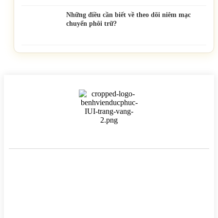
Những điều cần biết về theo dõi niêm mạc
chuyển phôi trữ?
BỆNH VIỆN HTSS & NAM HỌC ĐỨC PHÚC
Hotline:
0971 195 050
Email:
info@benhvienducphuc.com
Địa chỉ: 121 Ô Đồng Lầm ( Hồ Ba Mẫu ) – Phường Văn Miếu Quốc
Tử Giám – Hà Nội.
Số 324, đường Lê Duẩn, Phường Trung Phụng, Quận Đống Đa,