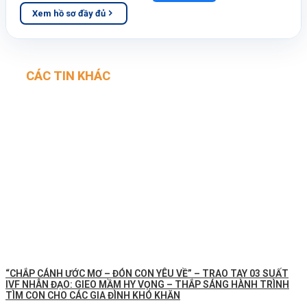
Xem hồ sơ đầy đủ
CÁC TIN KHÁC
“CHẮP CÁNH ƯỚC MƠ – ĐÓN CON YÊU VỀ” – TRAO TAY 03 SUẤT
IVF NHÂN ĐẠO: GIEO MẦM HY VỌNG – THẮP SÁNG HÀNH TRÌNH
TÌM CON CHO CÁC GIA ĐÌNH KHÓ KHĂN