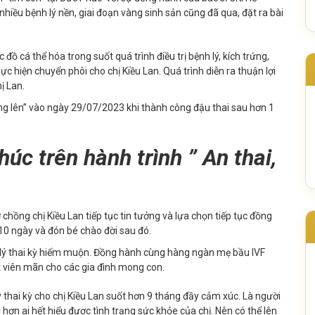
hiều bệnh lý nền, giai đoạn vàng sinh sản cũng đã qua, đặt ra bài
.
ồ cá thể hóa trong suốt quá trình điều trị bệnh lý, kích trứng,
hực hiện chuyển phôi cho chị Kiều Lan. Quá trình diễn ra thuận lợi
chị Lan.
ông lên” vào ngày 29/07/2023 khi thành công đậu thai sau hơn 1
úc trên hành trình ” An thai,
ợ chồng chị Kiều Lan tiếp tục tin tưởng và lựa chọn tiếp tục đồng
10 ngày và đón bé chào đời sau đó.
n lý thai kỳ hiếm muộn. Đồng hành cùng hàng ngàn mẹ bầu IVF
ết viên mãn cho các gia đình mong con.
ý thai kỳ cho chị Kiều Lan suốt hơn 9 tháng đầy cảm xúc. Là người
i hơn ai hết hiểu được tình trạng sức khỏe của chị. Nên có thể lên