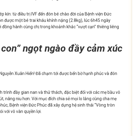
ép kín: từ điều trị IVF đến đón bé chào đời của Bệnh viện Đức
ón được một bé trai kháu khỉnh nặng (2.8kg), lúc 6h45 ngày
i đồng hành cùng chị trong khoảnh khắc “vượt cạn” thiêng liêng
m con” ngọt ngào đầy cảm xúc
 Nguyễn Xuân Hiển! Đã chạm tới được bến bờ hạnh phúc và đón
 trình đầy gian nan và thử thách, đặc biệt đối với các mẹ bầu vô
út, nâng niu hơn.
Với mục đích chia sẻ mọi lo lắng cùng cha mẹ
, Bệnh viện Đức Phúc đã xây dựng hệ sinh thái “Vòng tròn
i với vô vàn quyền lợi.