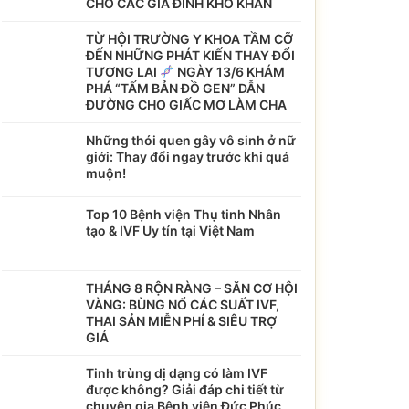
CHO CÁC GIA ĐÌNH KHÓ KHĂN
TỪ HỘI TRƯỜNG Y KHOA TẦM CỠ
ĐẾN NHỮNG PHÁT KIẾN THAY ĐỔI
TƯƠNG LAI
NGÀY 13/6 KHÁM
PHÁ “TẤM BẢN ĐỒ GEN” DẪN
ĐƯỜNG CHO GIẤC MƠ LÀM CHA
Những thói quen gây vô sinh ở nữ
giới: Thay đổi ngay trước khi quá
muộn!
Top 10 Bệnh viện Thụ tinh Nhân
tạo & IVF Uy tín tại Việt Nam
THÁNG 8 RỘN RÀNG – SĂN CƠ HỘI
VÀNG: BÙNG NỔ CÁC SUẤT IVF,
THAI SẢN MIỄN PHÍ & SIÊU TRỢ
GIÁ
Tinh trùng dị dạng có làm IVF
được không? Giải đáp chi tiết từ
chuyên gia Bệnh viện Đức Phúc