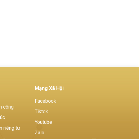
Mạng Xã Hội
Facebook
h công
Tiktok
húc
Youtube
n riêng tư
Zalo