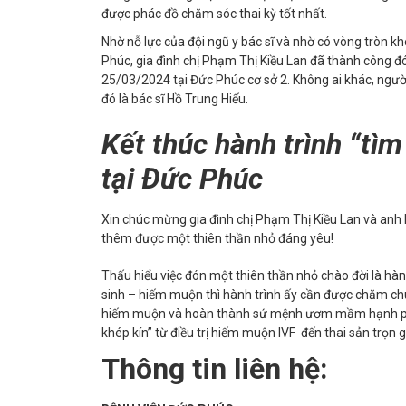
được phác đồ chăm sóc thai kỳ tốt nhất.
Nhờ nỗ lực của đội ngũ y bác sĩ và nhờ có vòng tròn kh
Phúc, gia đình chị Phạm Thị Kiều Lan đã thành công đ
25/03/2024 tại Đức Phúc cơ sở 2. Không ai khác, ngườ
đó là bác sĩ Hồ Trung Hiếu.
Kết thúc hành trình “tì
tại Đức Phúc
Xin chúc mừng gia đình chị Phạm Thị Kiều Lan và anh
thêm được một thiên thần nhỏ đáng yêu!
Thấu hiểu việc đón một thiên thần nhỏ chào đời là hành
sinh – hiếm muộn thì hành trình ấy cần được chăm ch
hiếm muộn và hoàn thành sứ mệnh ươm mầm hạnh phúc
khép kín” từ điều trị hiếm muộn IVF đến thai sản trọn gó
Thông tin liên hệ: