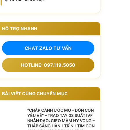
HỖ TRỢ NHANH
CHAT ZALO TƯ VẤN
HOTLINE: 097.119.5050
BÀI VIẾT CÙNG CHUYÊN MỤC
“CHẮP CÁNH ƯỚC MƠ – ĐÓN CON
YÊU VỀ” – TRAO TAY 03 SUẤT IVF
NHÂN ĐẠO: GIEO MẦM HY VỌNG –
THẮP SÁNG HÀNH TRÌNH TÌM CON