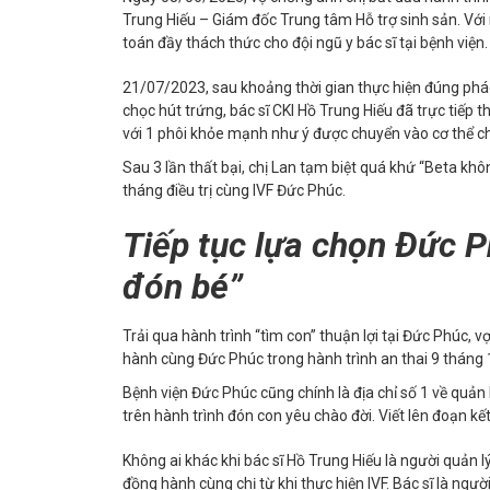
Trung Hiếu – Giám đốc Trung tâm Hỗ trợ sinh sản. Với n
toán đầy thách thức cho đội ngũ y bác sĩ tại bệnh viện
21/07/2023, sau khoảng thời gian thực hiện đúng phác đ
chọc hút trứng, bác sĩ CKI Hồ Trung Hiếu đã trực tiếp t
với 1 phôi khỏe mạnh như ý được chuyển vào cơ thể 
Sau 3 lần thất bại, chị Lan tạm biệt quá khứ “Beta kh
tháng điều trị cùng IVF Đức Phúc.
Tiếp tục lựa chọn Đức Ph
đón bé”
Trải qua hành trình “tìm con” thuận lợi tại Đức Phúc, v
hành cùng Đức Phúc trong hành trình an thai 9 tháng 
Bệnh viện Đức Phúc cũng chính là địa chỉ số 1 về quả
trên hành trình đón con yêu chào đời. Viết lên đoạn k
Không ai khác khi bác sĩ Hồ Trung Hiếu là người quản l
đồng hành cùng chị từ khi thực hiện IVF. Bác sĩ là ngườ