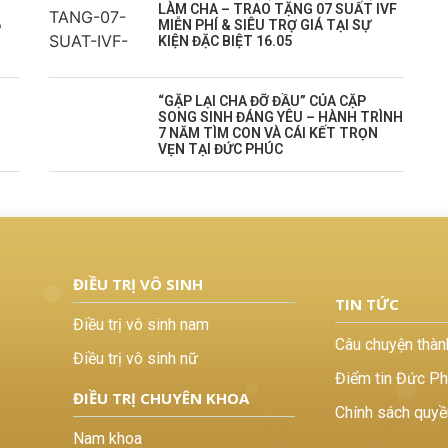
LÀM CHA – TRAO TẶNG 07 SUẤT IVF
6
MIỄN PHÍ & SIÊU TRỢ GIÁ TẠI SỰ
KIỆN ĐẶC BIỆT 16.05
️“GẶP LẠI CHA ĐỠ ĐẦU” CỦA CẶP
SONG SINH ĐÁNG YÊU – HÀNH TRÌNH
7 NĂM TÌM CON VÀ CÁI KẾT TRỌN
VẸN TẠI ĐỨC PHÚC
ĐIỀU TRỊ VÔ SINH
TIN TỨC
Điều trị vô sinh nam
Câu chuyện thàn
Điều trị vô sinh nữ
Điểm tin Đức P
ĐIỀU TRỊ CHUYÊN KHOA
Chính sách quyề
Nam khoa