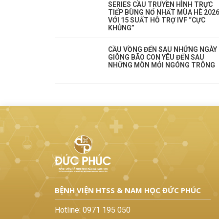
SERIES CẦU TRUYỀN HÌNH TRỰC
TIẾP BÙNG NỔ NHẤT MÙA HÈ 202
VỚI 15 SUẤT HỖ TRỢ IVF “CỰC
KHỦNG”
CẦU VỒNG ĐẾN SAU NHỮNG NGÀY
GIÔNG BÃO CON YÊU ĐẾN SAU
NHỮNG MÒN MỎI NGÓNG TRÔNG
BỆNH VIỆN HTSS & NAM HỌC ĐỨC PHÚC
Hotline:
0971 195 050