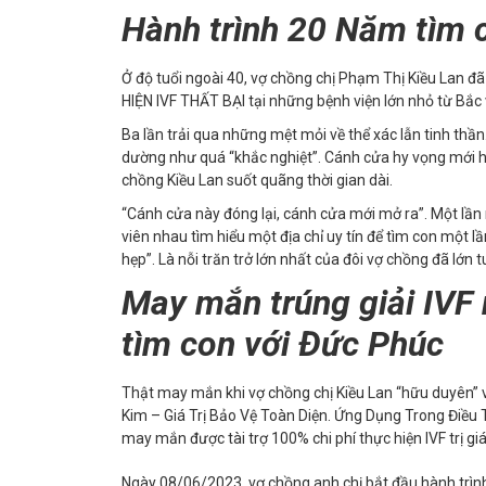
Hành trình 20 Năm tìm co
Ở độ tuổi ngoài 40, vợ chồng chị Phạm Thị Kiều Lan đã
HIỆN IVF THẤT BẠI tại những bệnh viện lớn nhỏ từ Bắc
Ba lần trải qua những mệt mỏi về thể xác lẫn tinh thầ
dường như quá “khắc nghiệt”. Cánh cửa hy vọng mới hé
chồng Kiều Lan suốt quãng thời gian dài.
“Cánh cửa này đóng lại, cánh cửa mới mở ra”. Một lần
viên nhau tìm hiểu một địa chỉ uy tín để tìm con một lầ
hẹp”. Là nỗi trăn trở lớn nhất của đôi vợ chồng đã lớn t
May mắn trúng giải IVF 
tìm con với Đức Phúc
Thật may mắn khi vợ chồng chị Kiều Lan “hữu duyên” v
Kim – Giá Trị Bảo Vệ Toàn Diện. Ứng Dụng Trong Điều 
may mắn được tài trợ 100% chi phí thực hiện IVF trị gi
Ngày 08/06/2023, vợ chồng anh chị bắt đầu hành trình