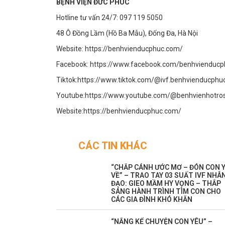
BỆNH VIỆN ĐỨC PHÚC
Hotline tư vấn 24/7: 097 119 5050
48 Ô Đồng Lầm (Hồ Ba Mẫu), Đống Đa, Hà Nội
Website:
https://benhvienducphuc.com/
Facebook:
https://www.facebook.com/benhvienducp
Tiktok:
https://www.tiktok.com/@ivf.benhvienducphu
Youtube:
https://www.youtube.com/@benhvienhotr
Website:
https://benhvienducphuc.com/
CÁC TIN KHÁC
“CHẮP CÁNH ƯỚC MƠ – ĐÓN CON 
VỀ” – TRAO TAY 03 SUẤT IVF NHÂ
ĐẠO: GIEO MẦM HY VỌNG – THẮP
SÁNG HÀNH TRÌNH TÌM CON CHO
CÁC GIA ĐÌNH KHÓ KHĂN
“NẮNG KỂ CHUYỆN CON YÊU” –