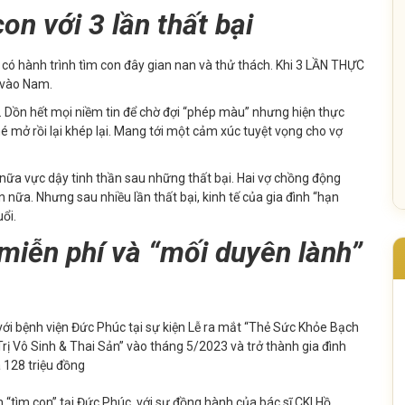
n với 3 lần thất bại
 có hành trình tìm con đây gian nan và thử thách. Khi 3 LẦN THỰC
 vào Nam.
n. Dồn hết mọi niềm tin để chờ đợi “phép màu” nhưng hiện thực
 mở rồi lại khép lại. Mang tới một cảm xúc tuyệt vọng cho vợ
 nữa vực dậy tinh thần sau những thất bại. Hai vợ chồng động
n nữa. Nhưng sau nhiều lần thất bại, kinh tế của gia đình “hạn
uổi.
miễn phí và “mối duyên lành”
ới bệnh viện Đức Phúc tại sự kiện
Lễ ra mắt “Thẻ Sức Khỏe Bạch
Trị Vô Sinh & Thai Sản” vào tháng 5/2023
và trở thành gia đình
á 128 triệu đồng
 “tìm con” tại Đức Phúc với sự đồng hành của bác sĩ CKI Hồ