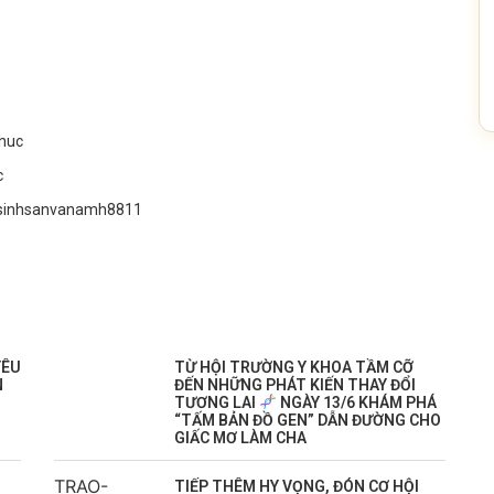
huc
c
osinhsanvanamh8811
YÊU
TỪ HỘI TRƯỜNG Y KHOA TẦM CỠ
N
ĐẾN NHỮNG PHÁT KIẾN THAY ĐỔI
TƯƠNG LAI
NGÀY 13/6 KHÁM PHÁ
“TẤM BẢN ĐỒ GEN” DẪN ĐƯỜNG CHO
GIẤC MƠ LÀM CHA
TIẾP THÊM HY VỌNG, ĐÓN CƠ HỘI