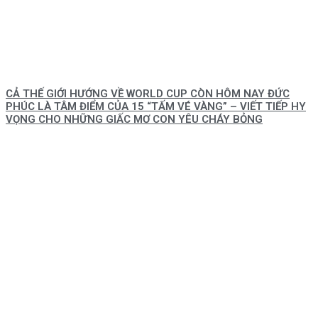
CẢ THẾ GIỚI HƯỚNG VỀ WORLD CUP CÒN HÔM NAY ĐỨC
PHÚC LÀ TÂM ĐIỂM CỦA 15 “TẤM VÉ VÀNG” – VIẾT TIẾP HY
VỌNG CHO NHỮNG GIẤC MƠ CON YÊU CHÁY BỎNG