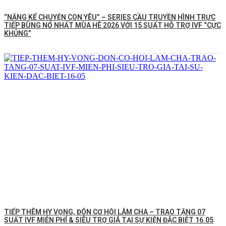
“NẮNG KỂ CHUYỆN CON YÊU” – SERIES CẦU TRUYỀN HÌNH TRỰC
TIẾP BÙNG NỔ NHẤT MÙA HÈ 2026 VỚI 15 SUẤT HỖ TRỢ IVF “CỰC
KHỦNG”
TIẾP THÊM HY VỌNG, ĐÓN CƠ HỘI LÀM CHA – TRAO TẶNG 07
SUẤT IVF MIỄN PHÍ & SIÊU TRỢ GIÁ TẠI SỰ KIỆN ĐẶC BIỆT 16.05