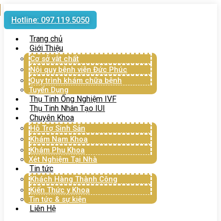
Hotline: 097.119.5050
Trang chủ
Giới Thiệu
Cơ sở vật chất
Nội quy bệnh viện Đức Phúc
Quy trình khám chữa bệnh
Tuyển Dụng
Thụ Tinh Ống Nghiệm IVF
Thụ Tinh Nhân Tạo IUI
Chuyên Khoa
Hỗ Trợ Sinh Sản
Khám Nam Khoa
Khám Phụ Khoa
Xét Nghiệm Tại Nhà
Tin tức
Khách Hàng Thành Công
Kiến Thức y Khoa
Tin tức & sự kiện
Liên Hệ