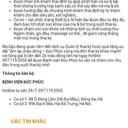
Được nhắc lịch khám thai định kỳ giúp phát hiện và xử lý kịp
thời những trường hợp bệnh xấu có thể xảy đến với mẹ & bé.
Được hưởng đầy đủ chương trình khám thai định kỳ từ thăm
khám cho đến siêu âm, xét nghiệm,…
Cơ sở – vật chất, trang thiết bị y tế hiện đại được đầu tư đầy đủ,
đảm bảo tốt nhất sức khỏe của mẹ & bé trong suốt thai kỳ.
Được chăm sóc sức khỏe với những dịch vụ chất lượng như:
Ngâm chân, gội đầu, massage cơ thể,.. để giảm căng thẳng
mệt mỏi trong thai kỳ
Mẹ bầu đang quan tâm đến dịch vụ Quản lý thai kỳ hoặc quà tặng ưu
đãi “Ấm áp chào đông – Đức Phúc cùng mẹ đón thai kỳ khỏe mạnh”
với tổng giá trị lên đến 26 triệu đồng liên hệ ngay Hotline
097.119.5050 để được Bệnh viện Đức Phúc tư vấn và chăm sóc chu
đáo trong suốt thai kỳ nhé!
Thông tin liên hệ:
BỆNH VIỆN ĐỨC PHÚC
Hotline tư vấn 24/7: 097.119.5050
Cơ sở 1: 48 Ô Đồng Lầm (Hồ Ba Mẫu), Đống Đa, Hà
Cơ sở 2: 496 Bạch Mai, Hai Bà Trưng, Hà Nội
CÁC TIN KHÁC