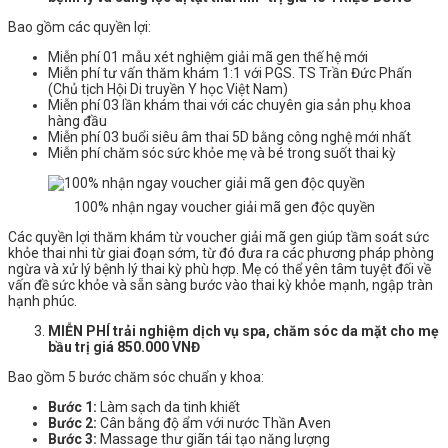
Bao gồm các quyền lợi:
Miễn phí 01 mẫu xét nghiệm giải mã gen thế hệ mới
Miễn phí tư vấn thăm khám 1:1 với PGS. TS Trần Đức Phấn
(Chủ tịch Hội Di truyền Y học Việt Nam)
Miễn phí 03 lần khám thai với các chuyên gia sản phụ khoa
hàng đầu
Miễn phí 03 buổi siêu âm thai 5D bằng công nghệ mới nhất
Miễn phí chăm sóc sức khỏe mẹ và bé trong suốt thai kỳ
100% nhận ngay voucher giải mã gen độc quyền
Các quyền lợi thăm khám từ voucher giải mã gen giúp tầm soát sức
khỏe thai nhi từ giai đoạn sớm, từ đó đưa ra các phương pháp phòng
ngừa và xử lý bệnh lý thai kỳ phù hợp. Mẹ có thể yên tâm tuyệt đối về
vấn đề sức khỏe và sẵn sàng bước vào thai kỳ khỏe mạnh, ngập tràn
hạnh phúc.
MIỄN PHÍ trải nghiệm dịch vụ spa, chăm sóc da mặt cho mẹ
bầu trị giá 850.000 VNĐ
Bao gồm 5 bước chăm sóc chuẩn y khoa:
Bước 1:
Làm sạch da tinh khiết
Bước 2:
Cân bằng độ ẩm với nước Thần Aven
Bước 3:
Massage thư giãn tái tạo năng lượng