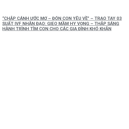
“CHẮP CÁNH ƯỚC MƠ – ĐÓN CON YÊU VỀ” – TRAO TAY 03
SUẤT IVF NHÂN ĐẠO: GIEO MẦM HY VỌNG – THẮP SÁNG
HÀNH TRÌNH TÌM CON CHO CÁC GIA ĐÌNH KHÓ KHĂN