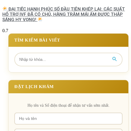
ĐẠI TIỆC HẠNH PHÚC SỐ ĐẦU TIÊN KHÉP LẠI: CÁC SUẤT
HỖ TRỢ IVF ĐÃ CÓ CHỦ, HÀNG TRĂM MÁI ẤM ĐƯỢC THẮP
SÁNG HY VỌNG!
TÌM KIẾM BÀI VIẾT
ĐẶT LỊCH KHÁM
Họ tên và Số điện thoại để nhận tư vấn sớm nhất.