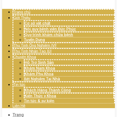
Menu
Trang chủ
Giới Thiệu
Cơ sở vật chất
Nội quy bệnh viện Đức Phúc
Quy trình khám chữa bệnh
Tuyển Dụng
Thụ Tinh Ống Nghiệm IVF
Thụ Tinh Nhân Tạo IUI
Chuyên Khoa
Hỗ Trợ Sinh Sản
Khám Nam Khoa
Khám Phụ Khoa
Xét Nghiệm Tại Nhà
Tin tức
Khách Hàng Thành Công
Kiến Thức y Khoa
Tin tức & sự kiện
Liên Hệ
Trang