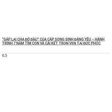
️“GẶP LẠI CHA ĐỠ ĐẦU” CỦA CẶP SONG SINH ĐÁNG YÊU – HÀNH
TRÌNH 7 NĂM TÌM CON VÀ CÁI KẾT TRỌN VẸN TẠI ĐỨC PHÚC