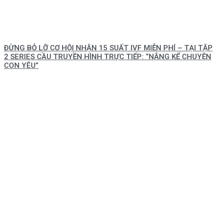
ĐỪNG BỎ LỠ CƠ HỘI NHẬN 15 SUẤT IVF MIỄN PHÍ – TẠI TẬP
2 SERIES CẦU TRUYỀN HÌNH TRỰC TIẾP: “NẮNG KỂ CHUYỆN
CON YÊU”