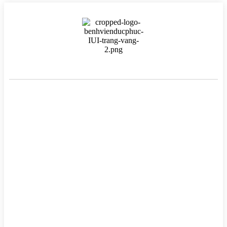
BỆNH VIỆN HTSS & NAM HỌC ĐỨC PHÚC
Hotline:
0971 195 050
Email:
info@benhvienducphuc.com
Địa chỉ: 121 Ô Đồng Lầm ( Hồ Ba Mẫu ) – Phường Văn Miếu Quốc
Tử Giám – Hà Nội.
Số 324, đường Lê Duẩn, Phường Trung Phụng, Quận Đống Đa,
Thành phố Hà Nội
Chủ quản: Công ty Cổ phần Bệnh viện Đức Phúc- Giấy phép đăng
–
Tại Sở Kế hoạch và Đầu tư Hà
ký kinh doanh số 0106759157
Nội.
ĐIỀU TRỊ VÔ SINH