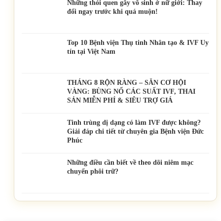
Những thói quen gây vô sinh ở nữ giới: Thay
đổi ngay trước khi quá muộn!
Top 10 Bệnh viện Thụ tinh Nhân tạo & IVF Uy
tín tại Việt Nam
THÁNG 8 RỘN RÀNG – SĂN CƠ HỘI
VÀNG: BÙNG NỔ CÁC SUẤT IVF, THAI
SẢN MIỄN PHÍ & SIÊU TRỢ GIÁ
Tinh trùng dị dạng có làm IVF được không?
Giải đáp chi tiết từ chuyên gia Bệnh viện Đức
Phúc
Những điều cần biết về theo dõi niêm mạc
chuyển phôi trữ?