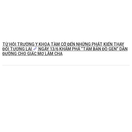
TỪ HỘI TRƯỜNG Y KHOA TẦM CỠ ĐẾN NHỮNG PHÁT KIẾN THAY
ĐỔI TƯƠNG LAI
NGÀY 13/6 KHÁM PHÁ “TẤM BẢN ĐỒ GEN” DẪN
ĐƯỜNG CHO GIẤC MƠ LÀM CHA