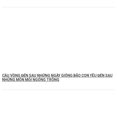
CẦU VỒNG ĐẾN SAU NHỮNG NGÀY GIÔNG BÃO CON YÊU ĐẾN SAU
NHỮNG MÒN MỎI NGÓNG TRÔNG