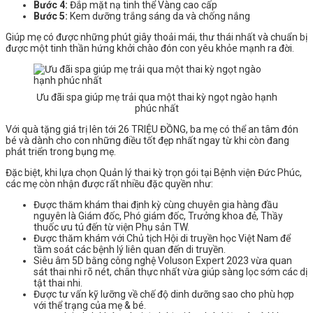
Bước 4:
Đắp mặt nạ tinh thể Vàng cao cấp
Bước 5:
Kem dưỡng trắng sáng da và chống nắng
Giúp mẹ có được những phút giây thoải mái, thư thái nhất và chuẩn bị
được một tinh thần hứng khởi chào đón con yêu khỏe mạnh ra đời.
Ưu đãi spa giúp mẹ trải qua một thai kỳ ngọt ngào hạnh
phúc nhất
Với quà tặng giá trị lên tới 26 TRIỆU ĐỒNG, ba mẹ có thể an tâm đón
bé và dành cho con những điều tốt đẹp nhất ngay từ khi còn đang
phát triển trong bụng mẹ.
Đặc biệt, khi lựa chọn Quản lý thai kỳ trọn gói tại Bệnh viện Đức Phúc,
các mẹ còn nhận được rất nhiều đặc quyền như:
Được thăm khám thai định kỳ cùng chuyên gia hàng đầu
nguyên là Giám đốc, Phó giám đốc, Trưởng khoa đẻ, Thầy
thuốc ưu tú đến từ viện Phụ sản TW.
Được thăm khám với Chủ tịch Hội di truyền học Việt Nam để
tầm soát các bệnh lý liên quan đến di truyền.
Siêu âm 5D bằng công nghệ Voluson Expert 2023 vừa quan
sát thai nhi rõ nét, chân thực nhất vừa giúp sàng lọc sớm các dị
tật thai nhi.
Được tư vấn kỹ lưỡng về chế độ dinh dưỡng sao cho phù hợp
với thể trạng của mẹ & bé.