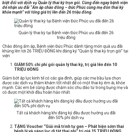
biệt đối với dịch vụ Quản lý thai kỳ trọn gói. Cùng đến ngay bệnh viện
để nhận ưu đãi “Ấm áp chào đông – Đức Phúc cùng mẹ đón thai kỳ
khỏe mạnh” với tổng giá trị lên đến 26 triệu đồng.
Quản lý thai kỳ tại Bệnh viện Đức Phúc ưu đãi đến 26
triệu đồng
Chào đông ấm áp, Bệnh viện Đức Phúc dành tặng món quà ưu đãi
khủng lên tới 26 TRIỆU ĐỒNG khi đăng ký “Quản lý thai kỳ trọn gói” tại
viện:
GIẢM 50% chi phí gói quản lý thai kỳ, trị giá lên đến 10
TRIỆU ĐỒNG
Giảm bớt áp lực kinh tế có các gia đình, giúp các mẹ bầu lựa chọn
được các dịch vụ thăm khám tốt nhất để có một thai kỳ êm ái, khỏe
mạnh. Các em bé cũng được chăm sóc chu đáo từ trong bụng mẹ và
có được một khởi đầu hoàn hảo nhất.
Tất cả khách hàng khi đăng ký đều được hưởng ưu đãi
đến 50% phí dịch vụ
TẶNG Voucher “Giải mã trình tự gen – Phát hiện sớm thai
bệnh lý và sàng lọc dị tật thai nhi” trị giá 15 TRIỆU ĐỒNG