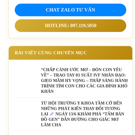
CHAT ZALO TƯ VẤN
HOTLINE: 097.119.5050
BÀI VIẾT CÙNG CHUYÊN MỤC
“CHẮP CÁNH ƯỚC MƠ – ĐÓN CON YÊU
VỀ” – TRAO TAY 03 SUẤT IVF NHÂN ĐẠO:
GIEO MẦM HY VỌNG – THẮP SÁNG HÀNH
TRÌNH TÌM CON CHO CÁC GIA ĐÌNH KHÓ
KHĂN
TỪ HỘI TRƯỜNG Y KHOA TẦM CỠ ĐẾN
NHỮNG PHÁT KIẾN THAY ĐỔI TƯƠNG
LAI
NGÀY 13/6 KHÁM PHÁ “TẤM BẢN
ĐỒ GEN” DẪN ĐƯỜNG CHO GIẤC MƠ
LÀM CHA