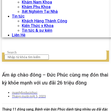
Khám Nam Khoa
Khám Phụ Khoa
Xét Nghiệm Tại Nhà
Tin tức
Khách Hàng Thành Công
Kiến Thức y Khoa
Tin tức & sự kiện
Liên Hệ
Search
Ấm áp chào đông – Đức Phúc cùng mẹ đón thai
kỳ khỏe mạnh với ưu đãi 26 triệu đồng
quanlybvducphuc
Tháng mười một 5, 2023
Tháng 11 đông sang, Bệnh viện Đức Phúc dành tặng nhiều ưu đãi đặc