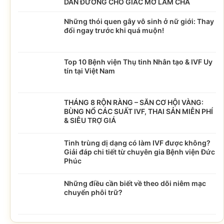
DẪN ĐƯỜNG CHO GIẤC MƠ LÀM CHA
Những thói quen gây vô sinh ở nữ giới: Thay
đổi ngay trước khi quá muộn!
Top 10 Bệnh viện Thụ tinh Nhân tạo & IVF Uy
tín tại Việt Nam
THÁNG 8 RỘN RÀNG – SĂN CƠ HỘI VÀNG:
BÙNG NỔ CÁC SUẤT IVF, THAI SẢN MIỄN PHÍ
& SIÊU TRỢ GIÁ
Tinh trùng dị dạng có làm IVF được không?
Giải đáp chi tiết từ chuyên gia Bệnh viện Đức
Phúc
Những điều cần biết về theo dõi niêm mạc
chuyển phôi trữ?