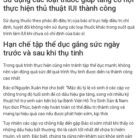
thực hiện thủ thuật IUI thành công
Sử dụng thuốc theo phác đồ điều trị của bác sĩ trực tiếp điều trị chỉ
định, tuyệt đối không nên sử dụng các loại thuốc khác trong suốt quá
trình làm IUI khi chưa có chỉ định của bác sĩ.
Hạn chế tập thể dục gắng sức ngày
trước và sau khi thụ tinh
Trong quá trình thực hiện cũng nên tránh tập thể dục mạnh, không
nên vận động quá sức để quá trình thụ tinh được diễn ra thành công
cao nhất.
Bác sĩ Nguyễn Xuân Hợi cho biết: “Mặc dù tỷ lệ vô sinh ở các cặp vợ
chồng trong độ tuổi sinh đẻ có dấu hiệu gia tăng, song với nhiều kỹ
thuật hỗ trợ sinh sản tiến bộ tại Bệnh Viện Hỗ Trợ Sinh Sản & Nam
Học Đức Phúc, bệnh này hoàn toàn có thể điều trị thành công và
mang lại hiệu quả cao nếu được phát hiện sớm, kịp thời.
Tuy nhiên các cặp vợ chồng hãy đến gặp Bác sĩ sớm nhất khi thấy có
những dấu hiệu bất thường. Đó là cách tốt nhất để chữa trị hiếm
muộn, vô sinh. Đặc biệt, chúng ta cũng nên khám sức khỏe sinh sản