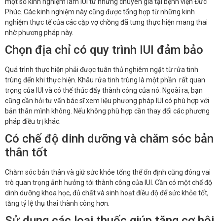
một số kinh nghiệm làm IUI từ những chuyên gia tại bệnh viện Đức
Phúc. Các kinh nghiệm này cũng được tổng hợp từ những kinh
nghiệm thực tế của các cặp vợ chồng đã tưng thực hiện mang thai
nhờ phương pháp này.
Chọn địa chỉ có quy trình IUI đảm bảo
Quá trình thực hiện phải được tuân thủ nghiêm ngặt từ rửa tinh
trùng đến khi thực hiện. Khâu rửa tinh trùng là một phần rất quan
trọng của IUI và có thể thúc đẩy thành công của nó. Ngoài ra, bạn
cũng cần hỏi tư vấn bác sĩ xem liệu phương pháp IUI có phù hợp với
bản thân mình không. Nếu không phù hợp cần thay đổi các phương
pháp điều trị khác.
Có chế độ dinh dưỡng và chăm sóc bản
thân tốt
Chăm sóc bản thân và giữ sức khỏe tổng thể ổn định cũng đóng vai
trò quan trọng ảnh hưởng tới thành công của IUI. Cần có một chế độ
dinh dưỡng khoa học, đủ chất và sinh hoạt điều độ để sức khỏe tốt,
tăng tỷ lệ thụ thai thành công hơn.
Sử dụng các loại thuốc giúp tăng cơ hội