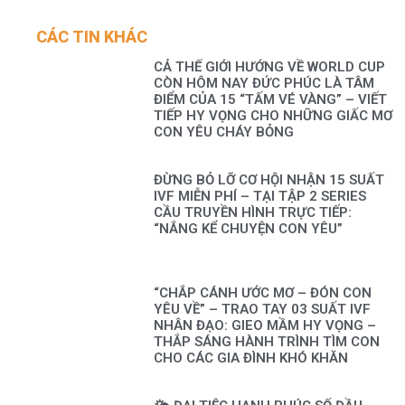
CÁC TIN KHÁC
CẢ THẾ GIỚI HƯỚNG VỀ WORLD CUP
CÒN HÔM NAY ĐỨC PHÚC LÀ TÂM
ĐIỂM CỦA 15 “TẤM VÉ VÀNG” – VIẾT
TIẾP HY VỌNG CHO NHỮNG GIẤC MƠ
CON YÊU CHÁY BỎNG
ĐỪNG BỎ LỠ CƠ HỘI NHẬN 15 SUẤT
IVF MIỄN PHÍ – TẠI TẬP 2 SERIES
CẦU TRUYỀN HÌNH TRỰC TIẾP:
“NẮNG KỂ CHUYỆN CON YÊU”
“CHẮP CÁNH ƯỚC MƠ – ĐÓN CON
YÊU VỀ” – TRAO TAY 03 SUẤT IVF
NHÂN ĐẠO: GIEO MẦM HY VỌNG –
THẮP SÁNG HÀNH TRÌNH TÌM CON
CHO CÁC GIA ĐÌNH KHÓ KHĂN