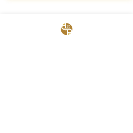
BỆNH VIỆN HTSS & NAM HỌC ĐỨC PHÚC
Hotline:
0971 195 050
Email:
info@benhvienducphuc.com
Địa chỉ: 121 Ô Đồng Lầm ( Hồ Ba Mẫu ) – Phường Văn Miếu Quốc Tử
Giám – Hà Nội.
Số 324, đường Lê Duẩn, Phường Trung Phụng, Quận Đống Đa, Thành
phố Hà Nội
Chủ quản: Công ty Cổ phần Bệnh viện Đức Phúc- Giấy phép đăng ký
–
Tại Sở Kế hoạch và Đầu tư Hà Nội.
kinh doanh số 0106759157