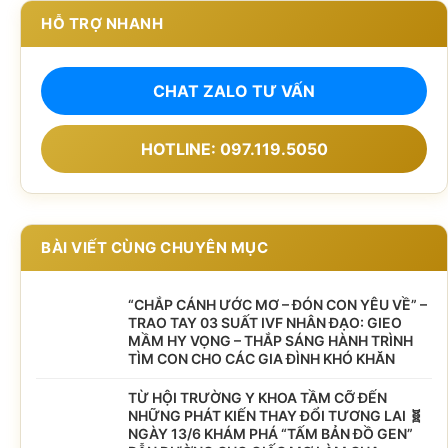
HỖ TRỢ NHANH
CHAT ZALO TƯ VẤN
HOTLINE: 097.119.5050
BÀI VIẾT CÙNG CHUYÊN MỤC
“CHẮP CÁNH ƯỚC MƠ – ĐÓN CON YÊU VỀ” –
TRAO TAY 03 SUẤT IVF NHÂN ĐẠO: GIEO
MẦM HY VỌNG – THẮP SÁNG HÀNH TRÌNH
TÌM CON CHO CÁC GIA ĐÌNH KHÓ KHĂN
TỪ HỘI TRƯỜNG Y KHOA TẦM CỠ ĐẾN
NHỮNG PHÁT KIẾN THAY ĐỔI TƯƠNG LAI 🧬
NGÀY 13/6 KHÁM PHÁ “TẤM BẢN ĐỒ GEN”