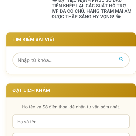
🌤️ ĐẠI TIỆC HẠNH PHÚC SỐ ĐẦU
TIÊN KHÉP LẠI: CÁC SUẤT HỖ TRỢ
IVF ĐÃ CÓ CHỦ, HÀNG TRĂM MÁI ẤM
ĐƯỢC THẮP SÁNG HY VỌNG! 🌤️
TÌM KIẾM BÀI VIẾT
ĐẶT LỊCH KHÁM
Họ tên và Số điện thoại để nhận tư vấn sớm nhất.