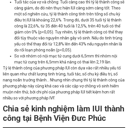
Tuổi tác của vợ và chồng: Tuổi càng cao thì tỷ lệ thành công sẽ
càng giảm, do đó nên thực hiện IUI càng sớm càng tốt. Theo
một số nghiên cứu, tỷ lệ thành công tính trên tổng số chu kỳ
điều trị IUI là khoảng 22,6%. Trong đó, dưới 35 tuổi tỷ lệ thành
công là 22,6%, từ 35 đến 40 tuổi là 12,5%, trên 40 tuổi có thể
giảm còn 0% (p<0,05). Tuy nhiên, tỷ lệ thành công có thể thay
đổi tùy thuộc vào nguyên nhân gây vô sinh. Nếu do tinh trùng
yếu có thể thay đổi từ 12,8% lên đến 43% nếu nguyên nhân là
do rối loạn phóng noãn (p<0,05).
So với nhóm có nội mạc tử cung dưới 6,5mm thì nhóm nội
mạc tử cung trên 6,5mm khả năng có thai lên 2,19 lần.
Tỷ lệ thành công của phương pháp IUI còn dựa vào rất nhiều yếu tố
liên quan như chất lượng tinh trùng, tuổi tác, số chu kỳ điều trị, số
nang noãn trưởng thành… Nhưng nhìn chung thì tỷ lệ thành công của
phương pháp này cũng khá cao và các cặp vợ chồng vô sinh hiếm
muộn nên thử, bởi chi phí của phương pháp IUI tiết kiệm hơn rất
nhiều so với phương pháp IVF.
Chia sẻ kinh nghiệm làm IUI thành
công tại Bệnh Viện Đưc Phúc