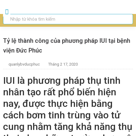
Trang chủ
Giới Thiệu
Thụ Tinh Ống Nghiệm IVF
Thụ Tinh Nhân Tạo IUI
Chuyên Khoa
Tỷ lệ thành công của phương pháp IUI tại bệnh
viện Đức Phúc
quanlybvducphuc
Tháng 2 17, 2020
IUI là phương pháp thụ tinh
nhân tạo rất phổ biến hiện
nay, được thực hiện bằng
cách bơm tinh trùng vào tử
cung nhằm tăng khả năng thụ