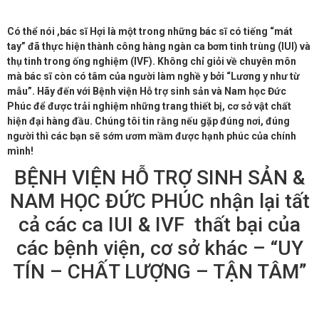
Có thể nói ,bác sĩ Hợi là một trong những bác sĩ có tiếng “mát
tay” đã thực hiện thành công hàng ngàn ca bơm tinh trùng (IUI) và
thụ tinh trong ống nghiệm (IVF). Không chỉ giỏi về chuyên môn
mà bác sĩ còn có tâm của người làm nghề y bởi “Lương y như từ
mẫu”. Hãy đến với Bệnh viện Hỗ trợ sinh sản và Nam học Đức
Phúc để được trải nghiệm những trang thiết bị, cơ sở vật chất
hiện đại hàng đầu. Chúng tôi tin rằng nếu gặp đúng nơi, đúng
người thì các bạn sẽ sớm ươm mầm được hạnh phúc của chính
mình!
BỆNH VIỆN HỖ TRỢ SINH SẢN &
NAM HỌC ĐỨC PHÚC nhận lại tất
cả các ca IUI & IVF thất bại của
các bệnh viện, cơ sở khác – “UY
TÍN – CHẤT LƯỢNG – TẬN TÂM”