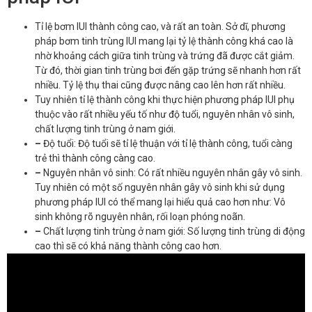
Tỉ lệ bơm IUI thành công cao, và rất an toàn. Sở dĩ, phương
pháp bơm tinh trùng IUI mang lại tỷ lệ thành công khá cao là
nhờ khoảng cách giữa tinh trùng và trứng đã được cắt giảm.
Từ đó, thời gian tinh trùng bơi đến gặp trứng sẽ nhanh hơn rất
nhiều. Tỷ lệ thụ thai cũng được nâng cao lên hơn rất nhiều.
Tuy nhiên tỉ lệ thành công khi thực hiện phương pháp IUI phụ
thuộc vào rất nhiều yếu tố như độ tuổi, nguyên nhân vô sinh,
chất lượng tinh trùng ở nam giới.
–
Độ tuổi: Độ tuổi sẽ tỉ lệ thuận với tỉ lệ thành công, tuổi càng
trẻ thì thành công càng cao.
–
Nguyên nhân vô sinh: Có rất nhiều nguyên nhân gây vô sinh.
Tuy nhiên có một số nguyên nhân gây vô sinh khi sử dụng
phương pháp IUI có thể mang lại hiểu quả cao hơn như: Vô
sinh không rõ nguyên nhân, rối loạn phóng noãn.
–
Chất lượng tinh trùng ở nam giới: Số lượng tinh trùng di động
cao thì sẽ có khả năng thành công cao hơn.