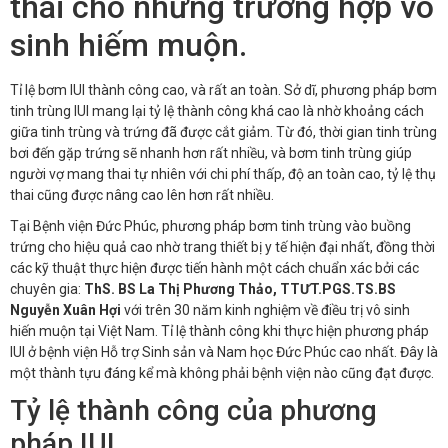
thai cho những trường hợp vô
sinh hiếm muộn.
Tỉ lệ bơm IUI thành công cao, và rất an toàn. Sở dĩ, phương pháp bơm
tinh trùng IUI mang lại tỷ lệ thành công khá cao là nhờ khoảng cách
giữa tinh trùng và trứng đã được cắt giảm. Từ đó, thời gian tinh trùng
bơi đến gặp trứng sẽ nhanh hơn rất nhiều, và bơm tinh trùng giúp
người vợ mang thai tự nhiên với chi phí thấp, độ an toàn cao, tỷ lệ thụ
thai cũng được nâng cao lên hơn rất nhiều.
Tại Bệnh viện Đức Phúc, phương pháp bơm tinh trùng vào buồng
trứng cho hiệu quả cao nhờ trang thiết bị y tế hiện đại nhất, đồng thời
các kỹ thuật thực hiện được tiến hành một cách chuẩn xác bởi các
chuyên gia:
ThS. BS La Thị Phương Thảo, TTƯT.PGS.TS.BS
Nguyễn Xuân Hợi
với trên 30 năm kinh nghiệm về điều trị vô sinh
hiến muộn tại Việt Nam. Tỉ lệ thành công khi thực hiện phương pháp
IUI ở bệnh viện Hỗ trợ Sinh sản và Nam học Đức Phúc cao nhất. Đây là
một thành tựu đáng kể mà không phải bệnh viện nào cũng đạt được.
Tỷ lệ thành công của phương
pháp IUI