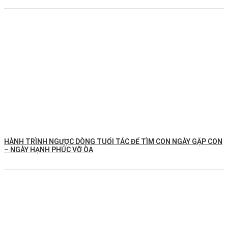
HÀNH TRÌNH NGƯỢC DÒNG TUỔI TÁC ĐỂ TÌM CON NGÀY GẶP CON
– NGÀY HẠNH PHÚC VỠ ÒA