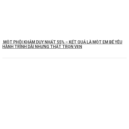
MỘT PHÔI KHẢM DUY NHẤT 55% – KẾT QUẢ LÀ MỘT EM BÉ YÊU
HÀNH TRÌNH DÀI NHƯNG THẬT TRỌN VẸN