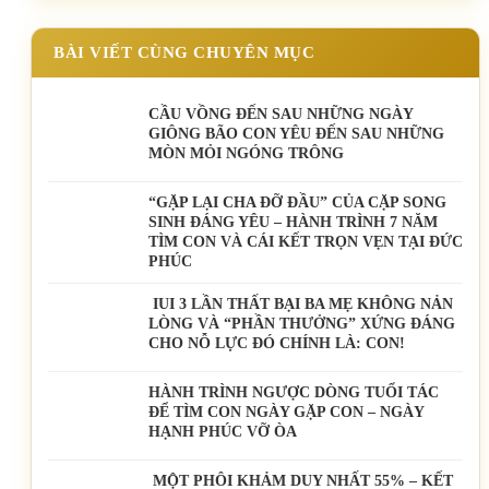
BÀI VIẾT CÙNG CHUYÊN MỤC
CẦU VỒNG ĐẾN SAU NHỮNG NGÀY
GIÔNG BÃO CON YÊU ĐẾN SAU NHỮNG
MÒN MỎI NGÓNG TRÔNG
️“GẶP LẠI CHA ĐỠ ĐẦU” CỦA CẶP SONG
SINH ĐÁNG YÊU – HÀNH TRÌNH 7 NĂM
TÌM CON VÀ CÁI KẾT TRỌN VẸN TẠI ĐỨC
PHÚC
IUI 3 LẦN THẤT BẠI BA MẸ KHÔNG NẢN
LÒNG VÀ “PHẦN THƯỞNG” XỨNG ĐÁNG
CHO NỖ LỰC ĐÓ CHÍNH LÀ: CON!
HÀNH TRÌNH NGƯỢC DÒNG TUỔI TÁC
ĐỂ TÌM CON NGÀY GẶP CON – NGÀY
HẠNH PHÚC VỠ ÒA
MỘT PHÔI KHẢM DUY NHẤT 55% – KẾT