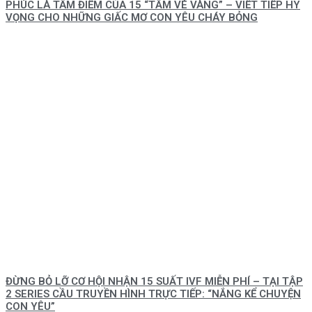
PHÚC LÀ TÂM ĐIỂM CỦA 15 “TẤM VÉ VÀNG” – VIẾT TIẾP HY
VỌNG CHO NHỮNG GIẤC MƠ CON YÊU CHÁY BỎNG
ĐỪNG BỎ LỠ CƠ HỘI NHẬN 15 SUẤT IVF MIỄN PHÍ – TẠI TẬP
2 SERIES CẦU TRUYỀN HÌNH TRỰC TIẾP: “NẮNG KỂ CHUYỆN
CON YÊU”