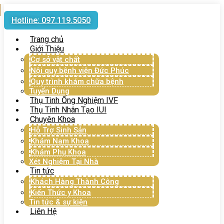
Hotline: 097.119.5050
Trang chủ
Giới Thiệu
Cơ sở vật chất
Nội quy bệnh viện Đức Phúc
Quy trình khám chữa bệnh
Tuyển Dụng
Thụ Tinh Ống Nghiệm IVF
Thụ Tinh Nhân Tạo IUI
Chuyên Khoa
Hỗ Trợ Sinh Sản
Khám Nam Khoa
Khám Phụ Khoa
Xét Nghiệm Tại Nhà
Tin tức
Khách Hàng Thành Công
Kiến Thức y Khoa
Tin tức & sự kiện
Liên Hệ