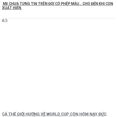
MẸ CHƯA TỪNG TIN TRÊN ĐỜI CÓ PHÉP MÀU… CHO ĐẾN KHI CON
XUẤT HIỆN
CẢ THẾ GIỚI HƯỚNG VỀ WORLD CUP CÒN HÔM NAY ĐỨC