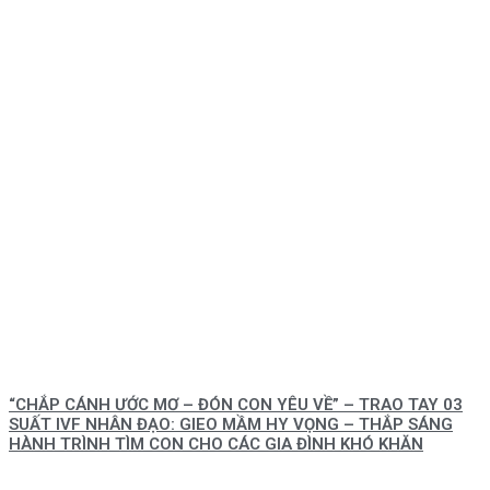
“CHẮP CÁNH ƯỚC MƠ – ĐÓN CON YÊU VỀ” – TRAO TAY 03
SUẤT IVF NHÂN ĐẠO: GIEO MẦM HY VỌNG – THẮP SÁNG
HÀNH TRÌNH TÌM CON CHO CÁC GIA ĐÌNH KHÓ KHĂN