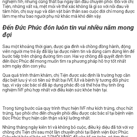
nghiệm IVF, nhưng cũng thất bại ngay lần đầu chuyển phôi. Đối với chị
Tiện, những vất vả, mệt mỏi về thể xác không là gì so với nỗi đau về
tâm hồn, chị suy sụp và dằn vặt bản thân sao cuộc đời chỉ mong được
làm mẹ như bao người phụ nữ khác mà khó đến vậy.
Đến Đức Phúc đón luôn tin vui nhiều năm mong
đợi
️Sau một khoảng thời gian, được gia đình và chồng đồng hành, động
viên người mẹ trẻ ấy đã lấy lại được niềm tin và dũng cảm đứng lên để
bước tiếp trên chặng đường tìm con. Hai vợ chồng đã quyết định tìm
đến Đức Phúc để mong muốn tìm ra phương pháp hỗ trợ tốt nhất
sớm ngày đón con yêu.
Qua quá trình thăm khám, chị Tiện được xác định là trường hợp cần
đặc biệt lưu ý vì có tiền sử thất bại IVF, IUI và bệnh lý tương đối phức
tạp, vì vậy các bác sĩ đã áp dụng phác đồ cá thể hóa thụ tinh ống
nghiệm IVF phù hợp nhất với điều kiện sức khỏe hiện tại.
Trong từng bước của quy trình thực hiện IVF như kích trứng, chọc hút
trứng, tạo phôi cho đến chuyển phôi đều được các bác sĩ tại bệnh viện
Đức Phúc thực hiện cẩn thận và kỹ lưỡng nhất.
️Những tháng ngày kiên trì và không bỏ cuộc, điều kỳ diệu đã tới với vợ
chồng chị Tiện chỉ sau một lần chuyển phôi tại Bệnh viện Đức Phúc.
Giây phút bác sĩ báo có 2 PHÔI VÀNG đã vào tổ an toàn, có tim thai