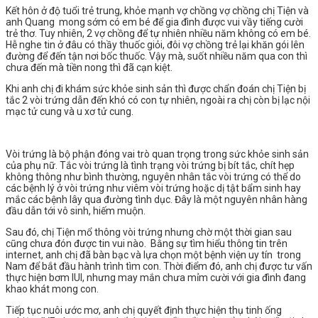
️Kết hôn ở độ tuổi trẻ trung, khỏe mạnh vợ chồng vợ chồng chị Tiện và
anh Quang mong sớm có em bé để gia đình được vui vầy tiếng cười
trẻ thơ. Tuy nhiên, 2 vợ chồng để tự nhiên nhiều năm không có em bé.
Hễ nghe tin ở đâu có thầy thuốc giỏi, đôi vợ chồng trẻ lại khăn gói lên
đường để đến tận nơi bốc thuốc. Vậy mà, suốt nhiều năm qua con thì
chưa đến mà tiền nong thì đã cạn kiệt.
Khi anh chị đi khám sức khỏe sinh sản thì được chẩn đoán chị Tiện bị
tắc 2 vòi trứng dẫn đến khó có con tự nhiên, ngoài ra chị còn bị lạc nội
mạc tử cung và u xơ tử cung.
Vòi trứng là bộ phận đóng vai trò quan trọng trong sức khỏe sinh sản
của phụ nữ. Tắc vòi trứng là tình trạng vòi trứng bị bít tắc, chít hẹp
không thông như bình thường, nguyên nhân tắc vòi trứng có thể do
các bệnh lý ở vòi trứng như viêm vòi trứng hoặc dị tật bẩm sinh hay
mắc các bệnh lây qua đường tình dục. Đây là một nguyên nhân hàng
đầu dẫn tới vô sinh, hiếm muộn.
️Sau đó, chị Tiện mổ thông vòi trứng nhưng chờ một thời gian sau
cũng chưa đón được tin vui nào. Bằng sự tìm hiểu thông tin trên
internet, anh chị đã bàn bạc và lựa chọn một bệnh viện uy tín trong
Nam để bắt đầu hành trình tìm con. Thời điểm đó, anh chị được tư vấn
thực hiện bơm IUI, nhưng may mắn chưa mỉm cười với gia đình đang
khao khát mong con.
Tiếp tục nuôi ước mơ, anh chị quyết định thực hiện thụ tinh ống