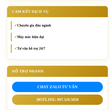
CAM KẾT DỊCH VỤ
Chuyên gia đầu ngành
✔
Máy móc hiện đại
✔
Tư vấn hỗ trợ 24/7
✔
HỖ TRỢ NHANH
CHAT ZALO TƯ VẤN
HOTLINE: 097.119.5050