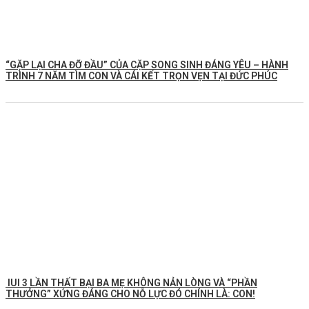
️“GẶP LẠI CHA ĐỠ ĐẦU” CỦA CẶP SONG SINH ĐÁNG YÊU – HÀNH
TRÌNH 7 NĂM TÌM CON VÀ CÁI KẾT TRỌN VẸN TẠI ĐỨC PHÚC
IUI 3 LẦN THẤT BẠI BA MẸ KHÔNG NẢN LÒNG VÀ “PHẦN
THƯỞNG” XỨNG ĐÁNG CHO NỖ LỰC ĐÓ CHÍNH LÀ: CON!