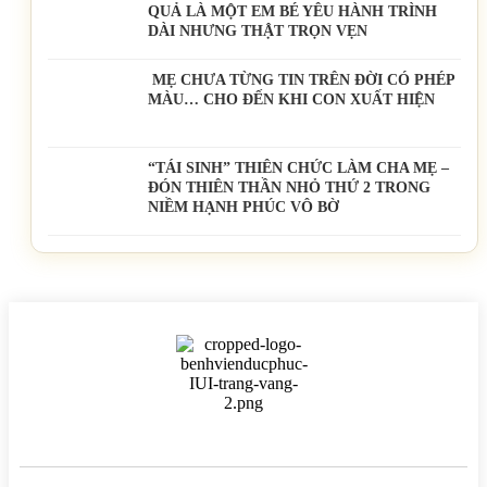
QUẢ LÀ MỘT EM BÉ YÊU HÀNH TRÌNH
DÀI NHƯNG THẬT TRỌN VẸN
MẸ CHƯA TỪNG TIN TRÊN ĐỜI CÓ PHÉP
MÀU… CHO ĐẾN KHI CON XUẤT HIỆN
“TÁI SINH” THIÊN CHỨC LÀM CHA MẸ –
ĐÓN THIÊN THẦN NHỎ THỨ 2 TRONG
NIỀM HẠNH PHÚC VÔ BỜ
BỆNH VIỆN HTSS & NAM HỌC ĐỨC PHÚC