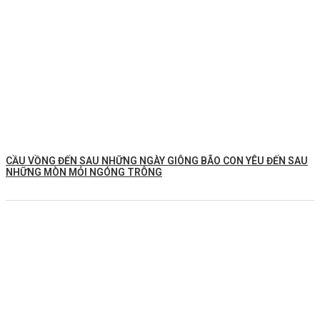
CẦU VỒNG ĐẾN SAU NHỮNG NGÀY GIÔNG BÃO CON YÊU ĐẾN SAU
NHỮNG MÒN MỎI NGÓNG TRÔNG