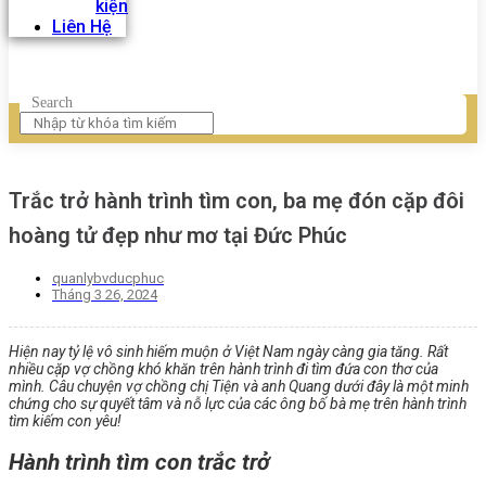
kiện
Liên Hệ
Search
Trắc trở hành trình tìm con, ba mẹ đón cặp đôi
hoàng tử đẹp như mơ tại Đức Phúc
quanlybvducphuc
Tháng 3 26, 2024
Hiện nay tỷ lệ vô sinh hiếm muộn ở Việt Nam ngày càng gia tăng. Rất
nhiều cặp vợ chồng khó khăn trên hành trình đi tìm đứa con thơ của
mình. Câu chuyện vợ chồng chị Tiện và anh Quang dưới đây là một minh
chứng cho sự quyết tâm và nỗ lực của các ông bố bà mẹ trên hành trình
tìm kiếm con yêu!
Hành trình tìm con trắc trở