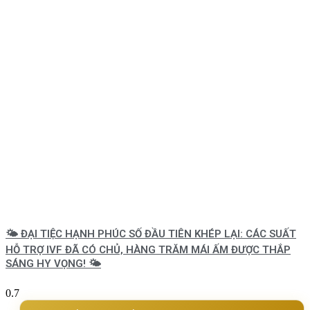
🌤️ ĐẠI TIỆC HẠNH PHÚC SỐ ĐẦU TIÊN KHÉP LẠI: CÁC SUẤT
HỖ TRỢ IVF ĐÃ CÓ CHỦ, HÀNG TRĂM MÁI ẤM ĐƯỢC THẮP
SÁNG HY VỌNG! 🌤️