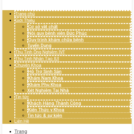
Menu
Trang chủ
Giới Thiệu
Cơ sở vật chất
Nội quy bệnh viện Đức Phúc
Quy trình khám chữa bệnh
Tuyển Dụng
Thụ Tinh Ống Nghiệm IVF
Thụ Tinh Nhân Tạo IUI
Chuyên Khoa
Hỗ Trợ Sinh Sản
Khám Nam Khoa
Khám Phụ Khoa
Xét Nghiệm Tại Nhà
Tin tức
Khách Hàng Thành Công
Kiến Thức y Khoa
Tin tức & sự kiện
Liên Hệ
Trang