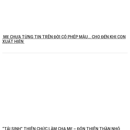
MẸ CHƯA TỪNG TIN TRÊN ĐỜI CÓ PHÉP MÀU… CHO ĐẾN KHI CON
XUẤT HIỆN
“TÁI SINH” THIÊN CHỨC LÀM CHA MẸ – ĐÓN THIÊN THẦN NHỎ