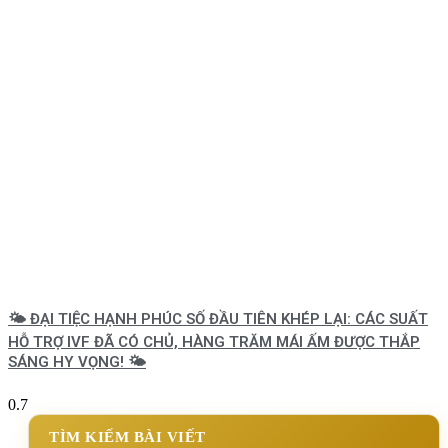
🌤️ ĐẠI TIỆC HẠNH PHÚC SỐ ĐẦU TIÊN KHÉP LẠI: CÁC SUẤT
HỖ TRỢ IVF ĐÃ CÓ CHỦ, HÀNG TRĂM MÁI ẤM ĐƯỢC THẮP
SÁNG HY VỌNG! 🌤️
TÌM KIẾM BÀI VIẾT