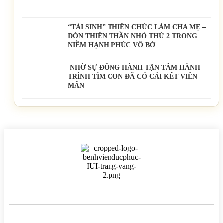
“TÁI SINH” THIÊN CHỨC LÀM CHA MẸ –
ĐÓN THIÊN THẦN NHỎ THỨ 2 TRONG
NIỀM HẠNH PHÚC VÔ BỜ
NHỜ SỰ ĐỒNG HÀNH TẬN TÂM HÀNH
TRÌNH TÌM CON ĐÃ CÓ CÁI KẾT VIÊN
MÃN
BỆNH VIỆN HTSS & NAM HỌC ĐỨC PHÚC
Hotline:
0971 195 050