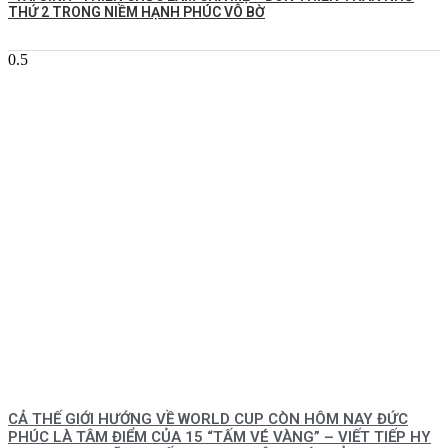
THỨ 2 TRONG NIỀM HẠNH PHÚC VÔ BỜ
CẢ THẾ GIỚI HƯỚNG VỀ WORLD CUP CÒN HÔM NAY ĐỨC
PHÚC LÀ TÂM ĐIỂM CỦA 15 “TẤM VÉ VÀNG” – VIẾT TIẾP HY