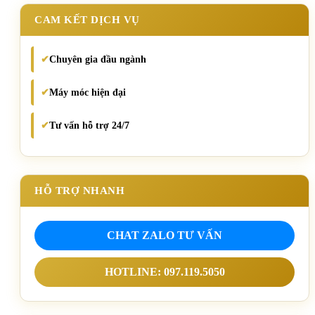
CAM KẾT DỊCH VỤ
Chuyên gia đầu ngành
✔
Máy móc hiện đại
✔
Tư vấn hỗ trợ 24/7
✔
HỖ TRỢ NHANH
CHAT ZALO TƯ VẤN
HOTLINE: 097.119.5050