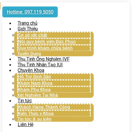
Hotline: 097.119.5050
Trang chủ
Giới Thiệu
Cơ sở vật chất
Nội quy bệnh viện Đức Phúc
Quy trình khám chữa bệnh
Tuyển Dụng
Thụ Tinh Ống Nghiệm IVF
Thụ Tinh Nhân Tạo IUI
Chuyên Khoa
Hỗ Trợ Sinh Sản
Khám Nam Khoa
Khám Phụ Khoa
Xét Nghiệm Tại Nhà
Tin tức
Khách Hàng Thành Công
Kiến Thức y Khoa
Tin tức & sự kiện
Liên Hệ