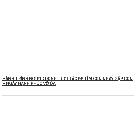
HÀNH TRÌNH NGƯỢC DÒNG TUỔI TÁC ĐỂ TÌM CON NGÀY GẶP CON
– NGÀY HẠNH PHÚC VỠ ÒA