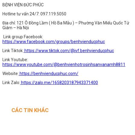
BỆNH VIỆN ĐỨC PHÚC
Hotline tư vấn 24/7: 097.119.5050
Địa chỉ: 121 Ô Đồng Lầm ( Hồ Ba Mẫu ) – Phường Văn Miếu Quốc Tử
Giám – Hà Nội
Link group Facebook:
https://www.facebook.com/groups/benhvienducphuc
Link Tiktok:
https://www.tiktok.com/@ivf.benhvienducphuc
Link Youtube:
https://www.youtube.com/@benhvienhotrosinhsanvanamh8811
Website:
https://benhvienducphuc.com/
Link Zalo:
https://zalo.me/1658203187943371400
CÁC TIN KHÁC