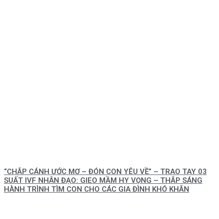
“CHẮP CÁNH ƯỚC MƠ – ĐÓN CON YÊU VỀ” – TRAO TAY 03
SUẤT IVF NHÂN ĐẠO: GIEO MẦM HY VỌNG – THẮP SÁNG
HÀNH TRÌNH TÌM CON CHO CÁC GIA ĐÌNH KHÓ KHĂN