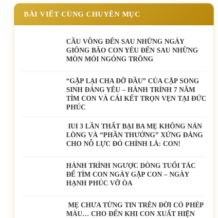
BÀI VIẾT CÙNG CHUYÊN MỤC
CẦU VỒNG ĐẾN SAU NHỮNG NGÀY
GIÔNG BÃO CON YÊU ĐẾN SAU NHỮNG
MÒN MỎI NGÓNG TRÔNG
️“GẶP LẠI CHA ĐỠ ĐẦU” CỦA CẶP SONG
SINH ĐÁNG YÊU – HÀNH TRÌNH 7 NĂM
TÌM CON VÀ CÁI KẾT TRỌN VẸN TẠI ĐỨC
PHÚC
IUI 3 LẦN THẤT BẠI BA MẸ KHÔNG NẢN
LÒNG VÀ “PHẦN THƯỞNG” XỨNG ĐÁNG
CHO NỖ LỰC ĐÓ CHÍNH LÀ: CON!
HÀNH TRÌNH NGƯỢC DÒNG TUỔI TÁC
ĐỂ TÌM CON NGÀY GẶP CON – NGÀY
HẠNH PHÚC VỠ ÒA
MẸ CHƯA TỪNG TIN TRÊN ĐỜI CÓ PHÉP
MÀU… CHO ĐẾN KHI CON XUẤT HIỆN