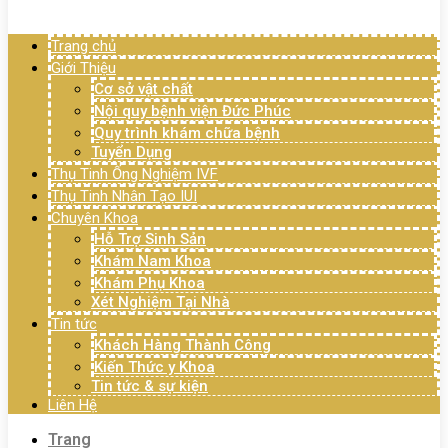
Menu
Trang chủ
Giới Thiệu
Cơ sở vật chất
Nội quy bệnh viện Đức Phúc
Quy trình khám chữa bệnh
Tuyển Dụng
Thụ Tinh Ống Nghiệm IVF
Thụ Tinh Nhân Tạo IUI
Chuyên Khoa
Hỗ Trợ Sinh Sản
Khám Nam Khoa
Khám Phụ Khoa
Xét Nghiệm Tại Nhà
Tin tức
Khách Hàng Thành Công
Kiến Thức y Khoa
Tin tức & sự kiện
Liên Hệ
Trang