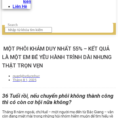
kiện
Liên Hệ
Search
MỘT PHÔI KHẢM DUY NHẤT 55% – KẾT QUẢ
LÀ MỘT EM BÉ YÊU HÀNH TRÌNH DÀI NHƯNG
THẬT TRỌN VẸN
quanlybvducphuc
Tháng 8 1, 2025
36 Tuổi rồi, nếu chuyển phôi không thành công
thì có còn cơ hội nữa không?
Tháng 8 năm ngoái, chị Huế – một người mẹ đến từ Bắc Giang – vẫn
còn đang miệt mài trong những hội nhóm hiếm muộn để tìm hiểu về