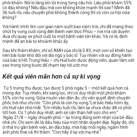
phôi khảm. Nỗi lo lắng len lỏi trong từng câu hỏi: Liệu phôi khảm 55%
có đậu không? Nếu đậu mà con không khỏe mạnh thì sao? Mình đã
36 tuổi rồi, nếu chuyển phôi không thành công thì có còn cơ hội nữa
không?
Với hành trình tìm con gian năm suốt bao năm trời, chị đã mang theo
chút hy vọng cuối cùng đến Bệnh viện Đức Phúc – nơi mà cái duyên
đưa chị quay xe phút cuối từ một bệnh viện lớn khác. Và có lẽ, định
mệnh đã an bài từ khoảnh khắc ấy.
Sau khi thăm khám, chỉ số AMH của chị là 0.83, một con số khiến tạo
nên bài toán khó đối với đội ngũ y bác sĩ. Tuy nhiên với sự đồng hành
của bác sĩ Hồ Trung Hiếu – chị Huế luôn được động viên, quan tâm sát
sao trong từng bước để chạm tay tới ước mơ.
Kết quả viên mãn hơn cả sự kì vọng
Từ 5 trứng thu được, tạo được 5 phôi ngày 5 – một kết quả hơn cả
mong đợi. Tuy nhiên, khi sàng lọc, chỉ có duy nhất một phôi khảm
55% còn hy vọng. Giữa muôn vàn đắn đo, chị vẫn quyết định chuyển
phôi, bởi như chị nói: “Còn phôi là còn hy vọng.”
Lời bác Hiếu hôm ấy,
chị Huế vẫn nhớ mãi: “Em nhiều tuổi rồi, làm lại chưa chắc đã có phôi
tốt hơn. Có 1 phôi duy nhất, anh sẽ cẩn thận hết sức cho em.”
Ngày 21/8 – ngày chuyển phôi – lại trùng đúng sinh nhật của bé đầu
nhà chị. Chị xem đó là dấu hiệu của một nhân duyên đẹp. Ngày đó, chị
ở nhà trọ gần bệnh viện, ăn đậu bắp, mía hấp mỗi ngày, ngắm hình
ảnh phôi thai và thì thầm: “Con hãy ở lại với mẹ nhé.”