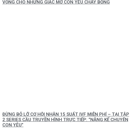
VỌNG CHO NHỮNG GIẤC MƠ CON YÊU CHÁY BỎNG
ĐỪNG BỎ LỠ CƠ HỘI NHẬN 15 SUẤT IVF MIỄN PHÍ – TẠI TẬP
2 SERIES CẦU TRUYỀN HÌNH TRỰC TIẾP: “NẮNG KỂ CHUYỆN
CON YÊU”