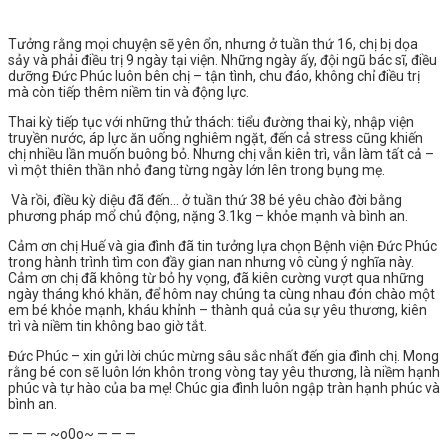
Tưởng rằng mọi chuyện sẽ yên ổn, nhưng ở tuần thứ 16, chị bị dọa
sảy và phải điều trị 9 ngày tại viện. Những ngày ấy, đội ngũ bác sĩ, điều
dưỡng Đức Phúc luôn bên chị – tận tình, chu đáo, không chỉ điều trị
mà còn tiếp thêm niềm tin và động lực.
Thai kỳ tiếp tục với những thử thách: tiểu đường thai kỳ, nhập viện
truyền nước, áp lực ăn uống nghiêm ngặt, đến cả stress cũng khiến
chị nhiều lần muốn buông bỏ. Nhưng chị vẫn kiên trì, vẫn làm tất cả –
vì một thiên thần nhỏ đang từng ngày lớn lên trong bụng mẹ.
Và rồi, điều kỳ diệu đã đến… ở tuần thứ 38 bé yêu chào đời bằng
phương pháp mổ chủ động, nặng 3.1kg – khỏe mạnh và bình an.
Cảm ơn chị Huế và gia đình đã tin tưởng lựa chọn Bệnh viện Đức Phúc
trong hành trình tìm con đầy gian nan nhưng vô cùng ý nghĩa này.
Cảm ơn chị đã không từ bỏ hy vọng, đã kiên cường vượt qua những
ngày tháng khó khăn, để hôm nay chúng ta cùng nhau đón chào một
em bé khỏe mạnh, kháu khỉnh – thành quả của sự yêu thương, kiên
trì và niềm tin không bao giờ tắt.
Đức Phúc – xin gửi lời chúc mừng sâu sắc nhất đến gia đình chị. Mong
rằng bé con sẽ luôn lớn khôn trong vòng tay yêu thương, là niềm hạnh
phúc và tự hào của ba mẹ!
Chúc gia đình luôn ngập tràn hạnh phúc và
bình an.
— — — ~o0o~ — — —