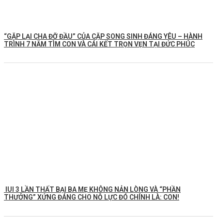
️“GẶP LẠI CHA ĐỠ ĐẦU” CỦA CẶP SONG SINH ĐÁNG YÊU – HÀNH
TRÌNH 7 NĂM TÌM CON VÀ CÁI KẾT TRỌN VẸN TẠI ĐỨC PHÚC
IUI 3 LẦN THẤT BẠI BA MẸ KHÔNG NẢN LÒNG VÀ “PHẦN
THƯỞNG” XỨNG ĐÁNG CHO NỖ LỰC ĐÓ CHÍNH LÀ: CON!