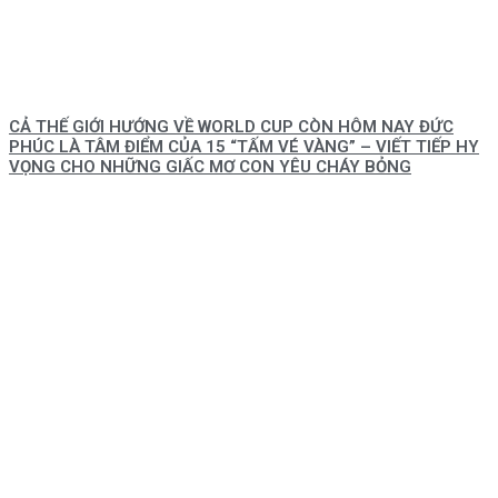
CẢ THẾ GIỚI HƯỚNG VỀ WORLD CUP CÒN HÔM NAY ĐỨC
PHÚC LÀ TÂM ĐIỂM CỦA 15 “TẤM VÉ VÀNG” – VIẾT TIẾP HY
VỌNG CHO NHỮNG GIẤC MƠ CON YÊU CHÁY BỎNG