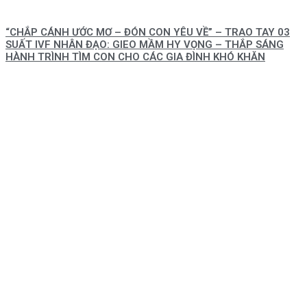
“CHẮP CÁNH ƯỚC MƠ – ĐÓN CON YÊU VỀ” – TRAO TAY 03
SUẤT IVF NHÂN ĐẠO: GIEO MẦM HY VỌNG – THẮP SÁNG
HÀNH TRÌNH TÌM CON CHO CÁC GIA ĐÌNH KHÓ KHĂN