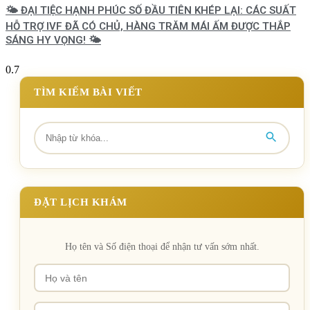
🌤️ ĐẠI TIỆC HẠNH PHÚC SỐ ĐẦU TIÊN KHÉP LẠI: CÁC SUẤT
HỖ TRỢ IVF ĐÃ CÓ CHỦ, HÀNG TRĂM MÁI ẤM ĐƯỢC THẮP
SÁNG HY VỌNG! 🌤️
TÌM KIẾM BÀI VIẾT
ĐẶT LỊCH KHÁM
Họ tên và Số điện thoại để nhận tư vấn sớm nhất.