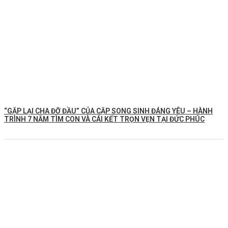
️“GẶP LẠI CHA ĐỠ ĐẦU” CỦA CẶP SONG SINH ĐÁNG YÊU – HÀNH
TRÌNH 7 NĂM TÌM CON VÀ CÁI KẾT TRỌN VẸN TẠI ĐỨC PHÚC