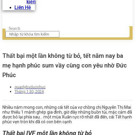
kiện
Liên Hệ
Search
Thất bại một lần không từ bỏ, tết năm nay ba
mẹ hạnh phúc sum vầy cùng con yêu nhờ Đức
Phúc
quanlybvducphuc
Tháng 1 30, 2024
Nhiều năm mong con, những cái tết của vợ chồng chị Nguyễn Thị Mai
như thiếu 1 mảnh ghép gia đình, giờ đây những buồn tủi, mặc cảm đã
được bỏ lại phía sau… một mùa Xuân rực rỡ nhất đã đến, cái Tết hạnh
phúc vẹn tròn khi đã có con bên cạnh.
Thất bại IVF một lần không từ bỏ