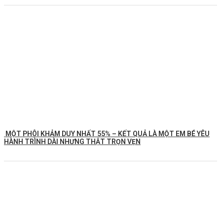
MỘT PHÔI KHẢM DUY NHẤT 55% – KẾT QUẢ LÀ MỘT EM BÉ YÊU
HÀNH TRÌNH DÀI NHƯNG THẬT TRỌN VẸN