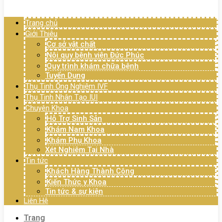
Menu
Trang chủ
Giới Thiệu
Cơ sở vật chất
Nội quy bệnh viện Đức Phúc
Quy trình khám chữa bệnh
Tuyển Dụng
Thụ Tinh Ống Nghiệm IVF
Thụ Tinh Nhân Tạo IUI
Chuyên Khoa
Hỗ Trợ Sinh Sản
Khám Nam Khoa
Khám Phụ Khoa
Xét Nghiệm Tại Nhà
Tin tức
Khách Hàng Thành Công
Kiến Thức y Khoa
Tin tức & sự kiện
Liên Hệ
Trang