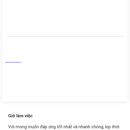
Cơ sở vật chất
Danh sách người thực hành
khám chữa bệnh
Mạng Xã Hội
Facebook
Tiktok
Youtube
Zalo
Giờ làm việc
Với mong muốn đáp ứng tốt nhất và nhanh chóng, kịp thời