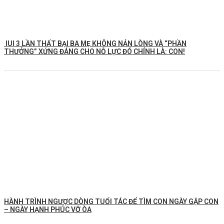
IUI 3 LẦN THẤT BẠI BA MẸ KHÔNG NẢN LÒNG VÀ “PHẦN
THƯỞNG” XỨNG ĐÁNG CHO NỖ LỰC ĐÓ CHÍNH LÀ: CON!
HÀNH TRÌNH NGƯỢC DÒNG TUỔI TÁC ĐỂ TÌM CON NGÀY GẶP CON
– NGÀY HẠNH PHÚC VỠ ÒA