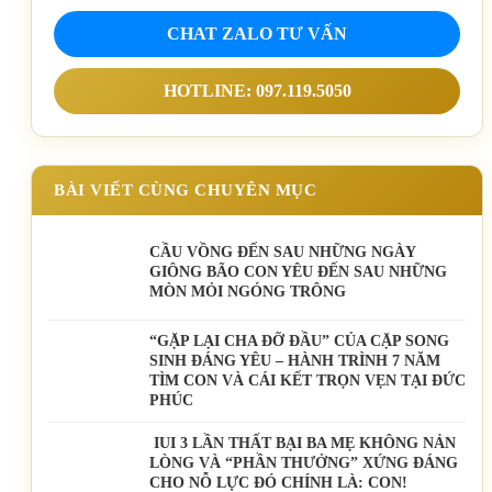
CHAT ZALO TƯ VẤN
HOTLINE: 097.119.5050
BÀI VIẾT CÙNG CHUYÊN MỤC
CẦU VỒNG ĐẾN SAU NHỮNG NGÀY
GIÔNG BÃO CON YÊU ĐẾN SAU NHỮNG
MÒN MỎI NGÓNG TRÔNG
️“GẶP LẠI CHA ĐỠ ĐẦU” CỦA CẶP SONG
SINH ĐÁNG YÊU – HÀNH TRÌNH 7 NĂM
TÌM CON VÀ CÁI KẾT TRỌN VẸN TẠI ĐỨC
PHÚC
IUI 3 LẦN THẤT BẠI BA MẸ KHÔNG NẢN
LÒNG VÀ “PHẦN THƯỞNG” XỨNG ĐÁNG
CHO NỖ LỰC ĐÓ CHÍNH LÀ: CON!