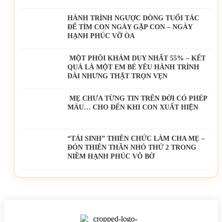
HÀNH TRÌNH NGƯỢC DÒNG TUỔI TÁC
ĐỂ TÌM CON NGÀY GẶP CON – NGÀY
HẠNH PHÚC VỠ ÒA
MỘT PHÔI KHẢM DUY NHẤT 55% – KẾT
QUẢ LÀ MỘT EM BÉ YÊU HÀNH TRÌNH
DÀI NHƯNG THẬT TRỌN VẸN
MẸ CHƯA TỪNG TIN TRÊN ĐỜI CÓ PHÉP
MÀU… CHO ĐẾN KHI CON XUẤT HIỆN
“TÁI SINH” THIÊN CHỨC LÀM CHA MẸ –
ĐÓN THIÊN THẦN NHỎ THỨ 2 TRONG
NIỀM HẠNH PHÚC VÔ BỜ