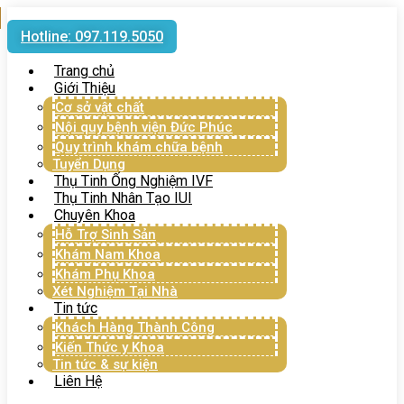
Hotline: 097.119.5050
Trang chủ
Giới Thiệu
Cơ sở vật chất
Nội quy bệnh viện Đức Phúc
Quy trình khám chữa bệnh
Tuyển Dụng
Thụ Tinh Ống Nghiệm IVF
Thụ Tinh Nhân Tạo IUI
Chuyên Khoa
Hỗ Trợ Sinh Sản
Khám Nam Khoa
Khám Phụ Khoa
Xét Nghiệm Tại Nhà
Tin tức
Khách Hàng Thành Công
Kiến Thức y Khoa
Tin tức & sự kiện
Liên Hệ