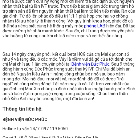
mở ra được cánh cửa hy vọng mới khi kiểm tra xác định được nguyên
nhân thất bại từ lần IVF trước. Trực tiếp bác sĩ giám đốc trung tâm hỗ
trợ sinh sản đã tìm nguyên nhân thất bại làm tổ liên tiếp nhiều lần của
gia đình. Từ đó lên phác đồ điều trị 1:1:1 phù hợp cho hai vợ chồng
nhằm tối ưu hóa tỷ lệ thành công.
Với quy trình khoa học, phác đồ cá
thể hóa riêng biệt cùng hệ thống máy móc
phòng LAB
hiện đại. Đã tạo
được những bé phôi mạnh khỏe. Sau đó, chị Trang được chuyển phôi
vào buồng tử cung sau khi chỉ số niêm mạc và cơ thể sẵn sàng.
Sau 14 ngày chuyển phôi, kết quả beta HCG của chị Mai đạt con số
như ý và tăng đều ở các mốc. Vậy là niềm vui đã gõ cửa tới dành cho
chị Mai chỉ sau 1 lần chuyển phôi tại
Bệnh viện Đức Phúc
.
Sau 9 tháng
đồng hành cùng Đức Phúc trong suốt thai kỳ IVF. Chị Mai đã bình an
đón bé Nguyễn Kiều Anh – nàng công chúa bé nhỏ sau bao năm
mong đợi. Mọi nỗi đau, mọi vất vả, mọi đánh đổi đã có được “trái
ngọt” vô cùng xứng đáng!
Tết năm nay là cái Tết trọn vẹn nhất của
gia đình chị Mai. Xin chúc gia đình nhỏ luôn tràn ngập hạnh phúc. Bình
an và luôn đạt mọi nguyện vọng trong cuộc sống. Chúc thiên thần
nhỏ Kiều Anh hay ăn chóng lớn, một đời bình an!
Thông tin liên hệ:
BỆNH VIỆN ĐỨC PHÚC
Hotline tư vấn 24/7: 097.119.5050
Cơ sở 1: 48 Ô Đồng Lầm (Hồ Ba Mẫu), Đống Đa, Hà