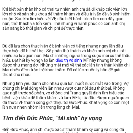
Khi biết bản thân khó có thai tự nhiên anh chị đã đi khắp các viện lớn
lớn nhỏ về sản phụ khoa để thăm khám và điều trị vấn đề vô sinh hiếm
muộn. Sau khi tìm hiểu về IVF, dẫu biết hành trình tìm con đầy gian
nan, thử thách và tốn kém. Thế nhưng vì hạnh phúc có con anh chị
sẵn sàng bỏ thời gian và chi phí để thực hiện.
Dù đã lựa chọn thực hiện ở bệnh viện có tiếng nhưng ngay lần đầu
thực hiện đã bị thất bại. Số phận thử thách và khiến anh chị chịu rất
nhiều áp lực gian nan. Mà chỉ những người trong cuộc mới có thể thấu
hiểu. Đặt hết kỳ vọng vào lần
điều trị vô sinh
IVF này nhưng không
được như mong đợi. Những mệt mỏi về thể xác lẫn tinh thần khiến chị
Mai nhiều đêm trăn trở khóc thầm. Đã có lúc muốn ly hôn để giải
thoát cho nhau.
Nhưng tình yêu dành cho nhau quá lớn, nuốt nước mắt vào trong. Vợ
chồng chị Mai động viên lẫn nhau vượt qua nỗi đau thất bại. Không
gục ngã trước số phận, vợ chồng chị Trang quyết định tìm hiểu các
bệnh viện khác để thăm khám và làm IVF lại từ đầu. Được người quen
đã thực IVF thành công giới thiệu tới Đức Phúc. Khát vọng có con một
lần nữa nhen nhóm lên trong lòng chị Mai.
Tìm đến Đức Phúc, “tái sinh” hy vọng
Đến Đức Phúc, anh chị được bác sĩ thăm khám kỹ càng và cũng đã