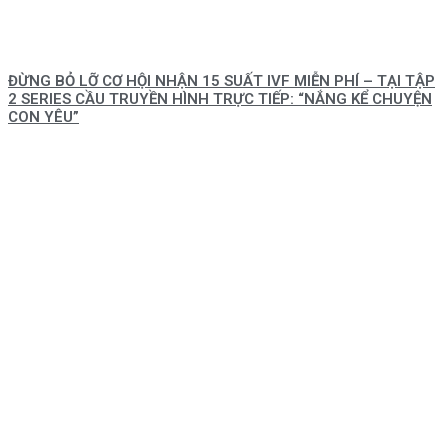
ĐỪNG BỎ LỠ CƠ HỘI NHẬN 15 SUẤT IVF MIỄN PHÍ – TẠI TẬP
2 SERIES CẦU TRUYỀN HÌNH TRỰC TIẾP: “NẮNG KỂ CHUYỆN
CON YÊU”