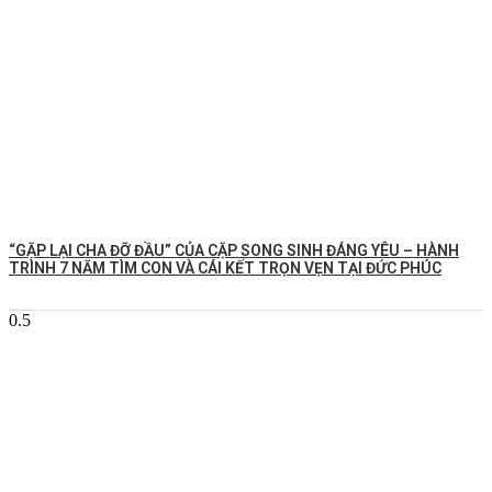
️“GẶP LẠI CHA ĐỠ ĐẦU” CỦA CẶP SONG SINH ĐÁNG YÊU – HÀNH
TRÌNH 7 NĂM TÌM CON VÀ CÁI KẾT TRỌN VẸN TẠI ĐỨC PHÚC