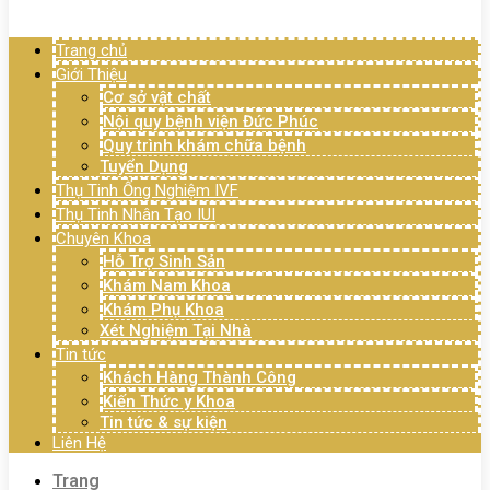
Menu
Trang chủ
Giới Thiệu
Cơ sở vật chất
Nội quy bệnh viện Đức Phúc
Quy trình khám chữa bệnh
Tuyển Dụng
Thụ Tinh Ống Nghiệm IVF
Thụ Tinh Nhân Tạo IUI
Chuyên Khoa
Hỗ Trợ Sinh Sản
Khám Nam Khoa
Khám Phụ Khoa
Xét Nghiệm Tại Nhà
Tin tức
Khách Hàng Thành Công
Kiến Thức y Khoa
Tin tức & sự kiện
Liên Hệ
Trang