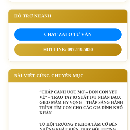
HỖ TRỢ NHANH
CHAT ZALO TƯ VẤN
HOTLINE: 097.119.5050
BÀI VIẾT CÙNG CHUYÊN MỤC
“CHẮP CÁNH ƯỚC MƠ – ĐÓN CON YÊU
VỀ” – TRAO TAY 03 SUẤT IVF NHÂN ĐẠO:
GIEO MẦM HY VỌNG – THẮP SÁNG HÀNH
TRÌNH TÌM CON CHO CÁC GIA ĐÌNH KHÓ
KHĂN
TỪ HỘI TRƯỜNG Y KHOA TẦM CỠ ĐẾN
NHỮNG PHÁT KIẾN THAY ĐỔI TƯƠNG