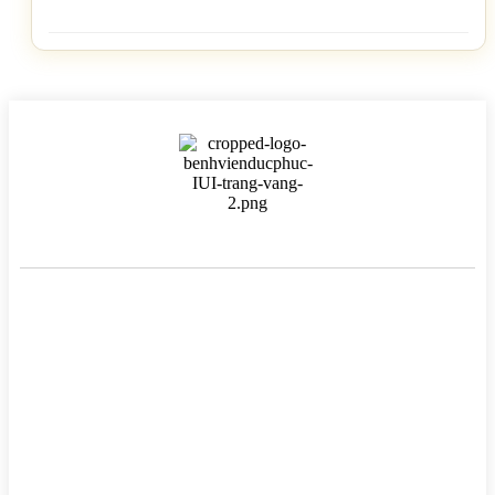
BỆNH VIỆN HTSS & NAM HỌC ĐỨC PHÚC
Hotline:
0971 195 050
Email:
info@benhvienducphuc.com
Địa chỉ: 121 Ô Đồng Lầm ( Hồ Ba Mẫu ) – Phường Văn Miếu Quốc
Tử Giám – Hà Nội.
Số 324, đường Lê Duẩn, Phường Trung Phụng, Quận Đống Đa,
Thành phố Hà Nội
Chủ quản: Công ty Cổ phần Bệnh viện Đức Phúc- Giấy phép đăng
–
Tại Sở Kế hoạch và Đầu tư Hà
ký kinh doanh số 0106759157