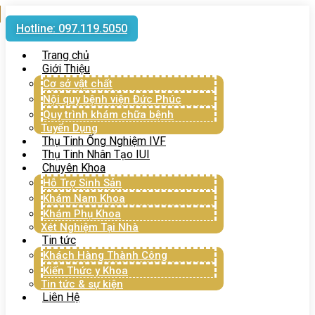
Hotline: 097.119.5050
Trang chủ
Giới Thiệu
Cơ sở vật chất
Nội quy bệnh viện Đức Phúc
Quy trình khám chữa bệnh
Tuyển Dụng
Thụ Tinh Ống Nghiệm IVF
Thụ Tinh Nhân Tạo IUI
Chuyên Khoa
Hỗ Trợ Sinh Sản
Khám Nam Khoa
Khám Phụ Khoa
Xét Nghiệm Tại Nhà
Tin tức
Khách Hàng Thành Công
Kiến Thức y Khoa
Tin tức & sự kiện
Liên Hệ