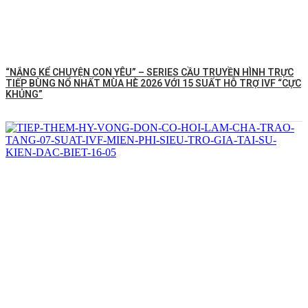
“NẮNG KỂ CHUYỆN CON YÊU” – SERIES CẦU TRUYỀN HÌNH TRỰC
TIẾP BÙNG NỔ NHẤT MÙA HÈ 2026 VỚI 15 SUẤT HỖ TRỢ IVF “CỰC
KHỦNG”