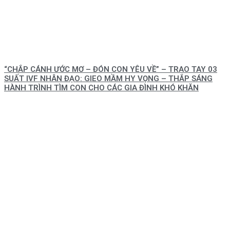
“CHẮP CÁNH ƯỚC MƠ – ĐÓN CON YÊU VỀ” – TRAO TAY 03
SUẤT IVF NHÂN ĐẠO: GIEO MẦM HY VỌNG – THẮP SÁNG
HÀNH TRÌNH TÌM CON CHO CÁC GIA ĐÌNH KHÓ KHĂN