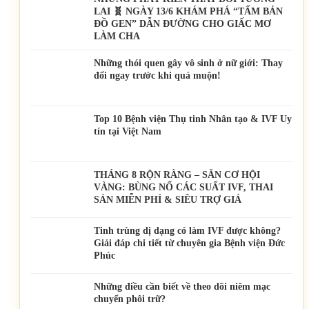
LAI 🧬 NGÀY 13/6 KHÁM PHÁ “TẤM BẢN
ĐỒ GEN” DẪN ĐƯỜNG CHO GIẤC MƠ
LÀM CHA
Những thói quen gây vô sinh ở nữ giới: Thay
đổi ngay trước khi quá muộn!
Top 10 Bệnh viện Thụ tinh Nhân tạo & IVF Uy
tín tại Việt Nam
THÁNG 8 RỘN RÀNG – SĂN CƠ HỘI
VÀNG: BÙNG NỔ CÁC SUẤT IVF, THAI
SẢN MIỄN PHÍ & SIÊU TRỢ GIÁ
Tinh trùng dị dạng có làm IVF được không?
Giải đáp chi tiết từ chuyên gia Bệnh viện Đức
Phúc
Những điều cần biết về theo dõi niêm mạc
chuyển phôi trữ?