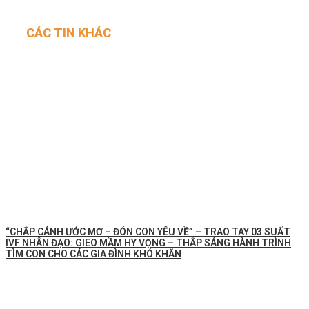
CÁC TIN KHÁC
“CHẮP CÁNH ƯỚC MƠ – ĐÓN CON YÊU VỀ” – TRAO TAY 03 SUẤT
IVF NHÂN ĐẠO: GIEO MẦM HY VỌNG – THẮP SÁNG HÀNH TRÌNH
TÌM CON CHO CÁC GIA ĐÌNH KHÓ KHĂN