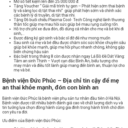
Mở sổ tiết kiệm lên đến 25.000.000 đ.
Tặng Voucher “ Giải mã trình tự gen – Phát hiện sớm thai bệnh
lý và sàng lọc dị tật thai nhi” giúp phát hiện sớm và chính xác
các bệnh lý di truyền, dị tật thai nhi.
Tặng 06 buổi chiếu Plasma Cool- Tech Công nghệ lành thương
thần tốc giúp mẹ mau hồi sức giúp bé mau rụng cuống rốn.
Hỗ trợ chi phí xe đưa đón, đồ dùng cá nhân cho mẹ và bé khi đi
sinh,…
Được đăng ký giờ sinh và bác sĩ đỡ đẻ như mong muốn
Sau sinh cả mẹ và bé đều được chăm sóc sức khỏe chuyên sâu
giúp bé khỏe mạnh, giúp mẹ hồi phục nhanh chóng, không gặp
biến chứng hậu sản
Đặc biệt trong tháng 8 còn được nhận ngay Lá Bồ Đề Dát Vàng:
Tâm an sinh Thịnh – Vượt cạn đắc Bình An, biểu tượng cho
may mắn và điều tốt lành giúp mang đến bình an, thuận lợi cho
mẹ và bé.
Bệnh viện Đức Phúc – Địa chỉ tin cậy để mẹ
an thai khỏe mạnh, đón con bình an
Bệnh viện Đức Phúc là bệnh viện phụ sản tư nhân đầu tiên ở Hà Nội.
Bệnh viện được rất nhiều bệnh đánh giá cao về chất lượng dịch vụ và
tin tưởng lựa chọn đồng hành cùng gia đình trong hành trình chờ đón
con yêu ra đời.
Ưu điểm của Bệnh viện Đức Phúc: