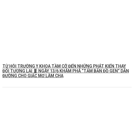
TỪ HỘI TRƯỜNG Y KHOA TẦM CỠ ĐẾN NHỮNG PHÁT KIẾN THAY
ĐỔI TƯƠNG LAI 🧬 NGÀY 13/6 KHÁM PHÁ “TẤM BẢN ĐỒ GEN” DẪN
ĐƯỜNG CHO GIẤC MƠ LÀM CHA