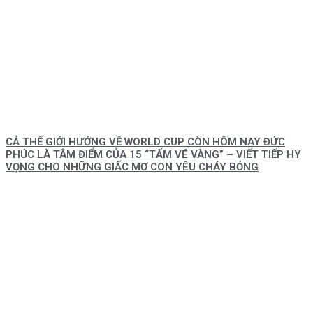
CẢ THẾ GIỚI HƯỚNG VỀ WORLD CUP CÒN HÔM NAY ĐỨC
PHÚC LÀ TÂM ĐIỂM CỦA 15 “TẤM VÉ VÀNG” – VIẾT TIẾP HY
VỌNG CHO NHỮNG GIẤC MƠ CON YÊU CHÁY BỎNG