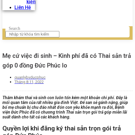
kiện
Liên Hệ
Search
Mẹ cứ việc đi sinh – Kinh phí đã có Thai sản trả
góp 0 đồng Đức Phúc lo
quanlybvducphuc
Tháng 8 11, 2022
Thăm khám thai và sinh con luôn tốn kém một khoản chi phí. Đây là
mối quan tâm của rất nhiều gia đình Việt. Để san sẻ gánh nặng, giúp
bố mẹ chuẩn bị chu đáo nhất đón con yêu khỏe mạnh ra đời, Bệnh
viện Đức Phúc đã có chương trình Thai sản trọn gói trả góp miễn lãi
suất dành cho tất cả các khách hàng.
Quyền lợi khi đăng ký thai sản trọn gói trả