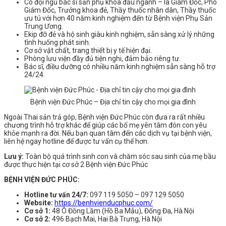
Có đội ngũ bác sĩ sản phụ khoa đầu ngành – là Giám Đốc, Phó
Giám Đốc, Trưởng khoa đẻ, Thầy thuốc nhân dân, Thầy thuốc
ưu tú với hơn 40 năm kinh nghiệm đến từ Bệnh viện Phụ Sản
Trung Ương.
Ekip đỡ đẻ và hộ sinh giàu kinh nghiệm, sẵn sàng xử lý những
tình huống phát sinh.
Cơ sở vật chất, trang thiết bị y tế hiện đại.
Phòng lưu viện đầy đủ tiện nghi, đảm bảo riêng tư.
Bác sĩ, điều dưỡng có nhiều năm kinh nghiệm sẵn sàng hỗ trợ
24/24.
Bệnh viện Đức Phúc – Địa chỉ tin cậy cho mọi gia đình
Ngoài Thai sản trả góp, Bệnh viện Đức Phúc còn đưa ra rất nhiều
chương trình hỗ trợ khác để giúp các bố mẹ yên tâm đón con yêu
khỏe mạnh ra đời. Nếu bạn quan tâm đến các dịch vụ tại bệnh viện,
liên hệ ngay hotline để được tư vấn cụ thể hơn.
Lưu ý:
Toàn bộ quá trình sinh con và chăm sóc sau sinh của mẹ bầu
được thực hiện tại cơ sở 2 Bệnh viện Đức Phúc
BỆNH VIỆN ĐỨC PHÚC:
Hotline tư vấn 24/7:
097 119 5050 – 097 129 5050
Website:
https://benhvienducphuc.com/
Cơ sở 1:
48 Ô Đồng Lầm (Hồ Ba Mẫu), Đống Đa, Hà Nội
Cơ sở 2:
496 Bạch Mai, Hai Bà Trưng, Hà Nội