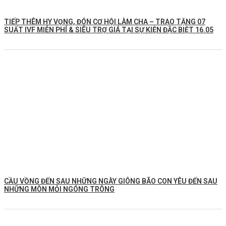
TIẾP THÊM HY VỌNG, ĐÓN CƠ HỘI LÀM CHA – TRAO TẶNG 07
SUẤT IVF MIỄN PHÍ & SIÊU TRỢ GIÁ TẠI SỰ KIỆN ĐẶC BIỆT 16.05
CẦU VỒNG ĐẾN SAU NHỮNG NGÀY GIÔNG BÃO CON YÊU ĐẾN SAU
NHỮNG MÒN MỎI NGÓNG TRÔNG