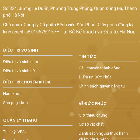
Số 324, đường Lê Duẩn, Phường Trung Phụng, Quận Đống Đa, Thành
phố Hà Nội
Chủ quản: Công ty Cổ phần Bệnh viện Đức Phúc- Giấy phép đăng ký
–
Tại Sở Kế hoạch và Đầu tư Hà Nội.
kinh doanh số 0106759157
ĐIỀU TRỊ VÔ SINH
TIN TỨC
Điều trị vô sinh nam
Câu chuyện thành công
Điều trị vô sinh nữ
Điểm tin Đức Phúc
ĐIỀU TRỊ CHUYÊN KHOA
Chính sách quyền riêng tư
Nam khoa
Sản phụ khoa
VỀ ĐỨC PHÚC
Giới thiệu chung
QUẢN LÝ THAI KÌ
Cơ sở vật chất
Thai kỳ IVF/IUI
Danh sách người thực hành
khám chữa bệnh