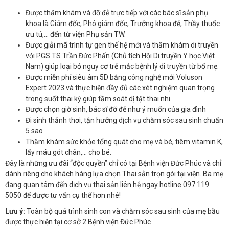
Được thăm khám và đỡ đẻ trực tiếp với các bác sĩ sản phụ
khoa là Giám đốc, Phó giám đốc, Trưởng khoa đẻ, Thầy thuốc
ưu tú,… đến từ viện Phụ sản TW.
Được giải mã trình tự gen thế hệ mới và thăm khám di truyền
với PGS.TS Trần Đức Phấn (Chủ tịch Hội Di truyền Y học Việt
Nam) giúp loại bỏ nguy cơ trẻ mắc bệnh lý di truyền từ bố mẹ.
Được miễn phí siêu âm 5D bằng công nghệ mới Voluson
Expert 2023 và thực hiện đầy đủ các xét nghiệm quan trọng
trong suốt thai kỳ giúp tầm soát dị tật thai nhi.
Được chọn giờ sinh, bác sĩ đỡ đẻ như ý muốn của gia đình
Đi sinh thảnh thơi, tận hưởng dịch vụ chăm sóc sau sinh chuẩn
5 sao
Thăm khám sức khỏe tổng quát cho mẹ và bé, tiêm vitamin K,
lấy máu gót chân,… cho bé.
Đây là những ưu đãi “độc quyền” chỉ có tại Bệnh viện Đức Phúc và chỉ
dành riêng cho khách hàng lựa chọn Thai sản trọn gói tại viện. Ba mẹ
đang quan tâm đến dịch vụ thai sản liên hệ ngay hotline 097 119
5050 để được tư vấn cụ thể hơn nhé!
Lưu ý:
Toàn bộ quá trình sinh con và chăm sóc sau sinh của mẹ bầu
được thực hiện tại cơ sở 2 Bệnh viện Đức Phúc