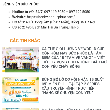
BỆNH VIỆN ĐỨC PHÚC:
Hotline tư vấn 24/7:
097 119 5050 – 097 129 5050
Website:
https://benhvienducphuc.com/
Cơ sở 1:
48 Ô Đồng Lầm (Hồ Ba Mẫu), Đống Đa, Hà Nội
Cơ sở 2:
496 Bạch Mai, Hai Bà Trưng, Hà Nội
CÁC TIN KHÁC
CẢ THẾ GIỚI HƯỚNG VỀ WORLD CUP
CÒN HÔM NAY ĐỨC PHÚC LÀ TÂM
ĐIỂM CỦA 15 “TẤM VÉ VÀNG” – VIẾT
TIẾP HY VỌNG CHO NHỮNG GIẤC MƠ
CON YÊU CHÁY BỎNG
ĐỪNG BỎ LỠ CƠ HỘI NHẬN 15 SUẤT
IVF MIỄN PHÍ – TẠI TẬP 2 SERIES
CẦU TRUYỀN HÌNH TRỰC TIẾP:
“NẮNG KỂ CHUYỆN CON YÊU”