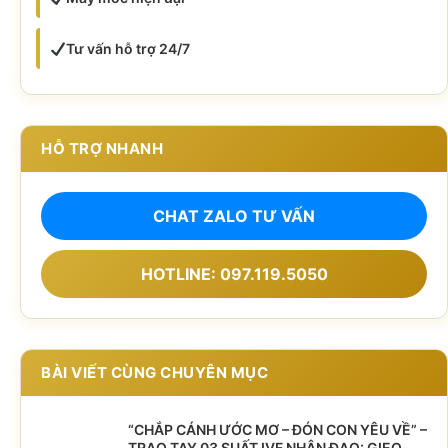
Tư vấn hỗ trợ 24/7
HỖ TRỢ NHANH
CHAT ZALO TƯ VẤN
HOTLINE: 097.119.5050
BÀI VIẾT CÙNG CHUYÊN MỤC
“CHẮP CÁNH ƯỚC MƠ – ĐÓN CON YÊU VỀ” –
TRAO TAY 03 SUẤT IVF NHÂN ĐẠO: GIEO