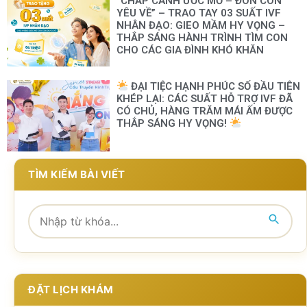
“CHẮP CÁNH ƯỚC MƠ – ĐÓN CON
YÊU VỀ” – TRAO TAY 03 SUẤT IVF
NHÂN ĐẠO: GIEO MẦM HY VỌNG –
THẮP SÁNG HÀNH TRÌNH TÌM CON
CHO CÁC GIA ĐÌNH KHÓ KHĂN
ĐẠI TIỆC HẠNH PHÚC SỐ ĐẦU TIÊN
KHÉP LẠI: CÁC SUẤT HỖ TRỢ IVF ĐÃ
CÓ CHỦ, HÀNG TRĂM MÁI ẤM ĐƯỢC
THẮP SÁNG HY VỌNG!
TÌM KIẾM BÀI VIẾT
ĐẶT LỊCH KHÁM