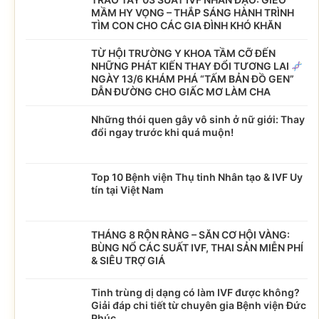
MẦM HY VỌNG – THẮP SÁNG HÀNH TRÌNH
TÌM CON CHO CÁC GIA ĐÌNH KHÓ KHĂN
TỪ HỘI TRƯỜNG Y KHOA TẦM CỠ ĐẾN
NHỮNG PHÁT KIẾN THAY ĐỔI TƯƠNG LAI
NGÀY 13/6 KHÁM PHÁ “TẤM BẢN ĐỒ GEN”
DẪN ĐƯỜNG CHO GIẤC MƠ LÀM CHA
Những thói quen gây vô sinh ở nữ giới: Thay
đổi ngay trước khi quá muộn!
Top 10 Bệnh viện Thụ tinh Nhân tạo & IVF Uy
tín tại Việt Nam
THÁNG 8 RỘN RÀNG – SĂN CƠ HỘI VÀNG:
BÙNG NỔ CÁC SUẤT IVF, THAI SẢN MIỄN PHÍ
& SIÊU TRỢ GIÁ
Tinh trùng dị dạng có làm IVF được không?
Giải đáp chi tiết từ chuyên gia Bệnh viện Đức
Phúc