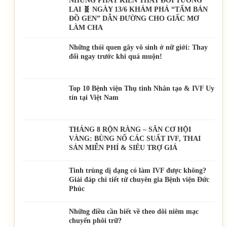
NHỮNG PHÁT KIẾN THAY ĐỔI TƯƠNG
LAI 🧬 NGÀY 13/6 KHÁM PHÁ “TẤM BẢN
ĐỒ GEN” DẪN ĐƯỜNG CHO GIẤC MƠ
LÀM CHA
Những thói quen gây vô sinh ở nữ giới: Thay
đổi ngay trước khi quá muộn!
Top 10 Bệnh viện Thụ tinh Nhân tạo & IVF Uy
tín tại Việt Nam
THÁNG 8 RỘN RÀNG – SĂN CƠ HỘI
VÀNG: BÙNG NỔ CÁC SUẤT IVF, THAI
SẢN MIỄN PHÍ & SIÊU TRỢ GIÁ
Tinh trùng dị dạng có làm IVF được không?
Giải đáp chi tiết từ chuyên gia Bệnh viện Đức
Phúc
Những điều cần biết về theo dõi niêm mạc
chuyển phôi trữ?