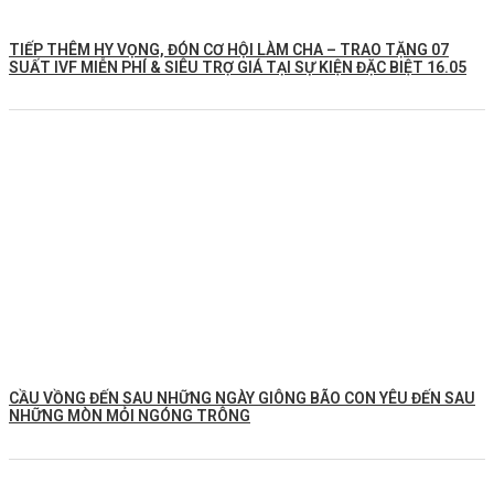
TIẾP THÊM HY VỌNG, ĐÓN CƠ HỘI LÀM CHA – TRAO TẶNG 07
SUẤT IVF MIỄN PHÍ & SIÊU TRỢ GIÁ TẠI SỰ KIỆN ĐẶC BIỆT 16.05
CẦU VỒNG ĐẾN SAU NHỮNG NGÀY GIÔNG BÃO CON YÊU ĐẾN SAU
NHỮNG MÒN MỎI NGÓNG TRÔNG