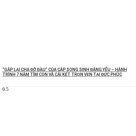
️“GẶP LẠI CHA ĐỠ ĐẦU” CỦA CẶP SONG SINH ĐÁNG YÊU – HÀNH
TRÌNH 7 NĂM TÌM CON VÀ CÁI KẾT TRỌN VẸN TẠI ĐỨC PHÚC