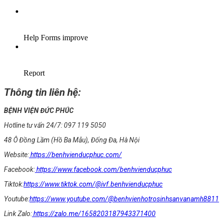
Thông tin liên hệ:
BỆNH VIỆN ĐỨC PHÚC
Hotline tư vấn 24/7: 097 119 5050
48 Ô Đồng Lầm (Hồ Ba Mẫu), Đống Đa, Hà Nội
Website:
https://benhvienducphuc.com/
Facebook:
https://www.facebook.com/benhvienducphuc
Tiktok:
https://www.tiktok.com/@ivf.benhvienducphuc
Youtube:
https://www.youtube.com/@benhvienhotrosinhsanvanamh8811
Link Zalo:
https://zalo.me/1658203187943371400