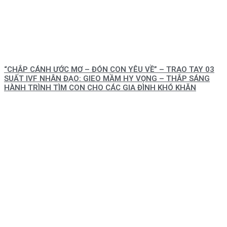
“CHẮP CÁNH ƯỚC MƠ – ĐÓN CON YÊU VỀ” – TRAO TAY 03
SUẤT IVF NHÂN ĐẠO: GIEO MẦM HY VỌNG – THẮP SÁNG
HÀNH TRÌNH TÌM CON CHO CÁC GIA ĐÌNH KHÓ KHĂN