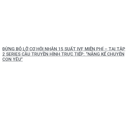
ĐỪNG BỎ LỠ CƠ HỘI NHẬN 15 SUẤT IVF MIỄN PHÍ – TẠI TẬP
2 SERIES CẦU TRUYỀN HÌNH TRỰC TIẾP: “NẮNG KỂ CHUYỆN
CON YÊU”