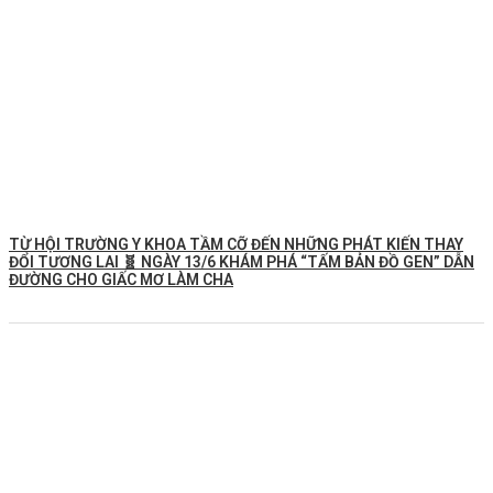
TỪ HỘI TRƯỜNG Y KHOA TẦM CỠ ĐẾN NHỮNG PHÁT KIẾN THAY
ĐỔI TƯƠNG LAI 🧬 NGÀY 13/6 KHÁM PHÁ “TẤM BẢN ĐỒ GEN” DẪN
ĐƯỜNG CHO GIẤC MƠ LÀM CHA