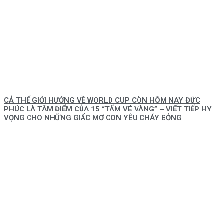
CẢ THẾ GIỚI HƯỚNG VỀ WORLD CUP CÒN HÔM NAY ĐỨC
PHÚC LÀ TÂM ĐIỂM CỦA 15 “TẤM VÉ VÀNG” – VIẾT TIẾP HY
VỌNG CHO NHỮNG GIẤC MƠ CON YÊU CHÁY BỎNG