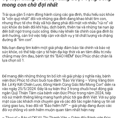
mong con chờ đợi nhất
Trải qua gần 5 năm đồng hành cùng các gia đình, thấu hiểu sức khỏe
là “vốn quý nhất” đối với những gia đình đang khao khát tìm con,
nhưng thực tế cho thấy xã hội đang phải đối mặt với nhiều “rủi ro” về
sức khỏe do biến đổi khí hậu, dịch bệnh, thiên tai và những tai nạn ập
đến bất ngờ trong cuộc sống. Điều này khiến tài chính của gia đình bị
ảnh hưởng, cản trở việc tiếp cận với dịch vụ y tế chất lượng và chặng
đường đi “tìm con”.
Nếu bạn đang tìm kiếm một giải pháp đảm bảo tài chính và bảo vệ
sức khỏe, có thể tiếp cận y tế hiện đại kịp thời và an tâm điều trị nếu
chẳng may ốm đau, bệnh tật thì “BẢO HIỂM” Đức Phúc chắc chắn là
lựa chọn số 1.
Để mang đến những thông tin bổ ích về giải pháp ý nghĩa này, bệnh
viện Đức Phúc tổ chức buổi tọa đàm “Bảo Vệ Vàng – Vững Vàng Đón
Bé. Lễ Ký Kết Chiến Lược, Đồng Hành Cùng Giấc Mơ Mong Con” diễn ra
vào ngày 25/5/2024. Đây là sự kiện thứ 3 trong chuỗi hoạt động giải
ngân Quỹ Thiện Tâm của bệnh viện Đức Phúc trong năm 2024, tiếp
nối sứ mệnh thiêng liêng mang hạnh phúc tới gia đình Việt. Với sự góp
mặt của các khách mời chuyên gia và các đối tác ngân hàng uy tín sẽ
cùng giao lưu, trao đổi về “Bảo hiểm IVF” – giải pháp đang được các
đôi vợ chồng vô sinh hiếm muộn quan tâm nhất hiện nay.
– Thạc sĩ – Bác sĩ CKI Vũ Thị Thanh Vân – Giám đốc Bệnh viện Đức