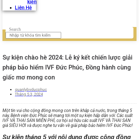
kiện
Liên Hệ
Search
Sự kiện chào hè 2024: Lễ ký kết chiến lược giải
pháp bảo hiểm IVF Đức Phúc, Đồng hành cùng
giấc mơ mong con
quanlybvducphuc
Tháng 5 3, 2024
Một tin vui cho cộng đông mong con trên khắp cả nước, trong tháng 5
này, Bệnh viện Đức Phúc sẽ mang tới một sự kiện hấp dẫn với: Các suất
IVF VÀ THAI SẢN MIỄN PHÍ, c
ơ hội sở hữu các suất IVF VÀ THAI SẢN
giá SIÊU HỜI và đ
ược nghe tư vấn về giải pháp bảo hiểm IVF Đức Phúc!
Sự kiện tháng 5 với nội dung được cộng đồng