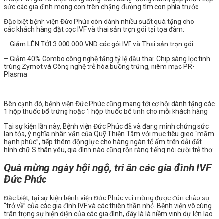
sức các gia đình mong con trên chặng đường tìm con phía trước
Đặc biệt bệnh viện Đức Phúc còn dành nhiều suất quà tặng cho
các
khách hàng đặt cọc IVF và thai sản trọn gói tại tọa đàm:
– Giảm LÊN TỚI 3.000.000 VND các gói IVF và Thai sản trọn gói
– Giảm 40% Combo công nghệ tăng tỷ lệ đậu thai: Chip sàng lọc tinh
trùng Zymot và
Công nghệ trẻ hóa buồng trứng, niêm mạc PR-
Plasma
Bên cạnh đó, bệnh viện Đức Phúc cũng mang tới cơ hội dành tặng các
1 hộp thuốc bổ trứng hoặc 1 hộp thuốc bổ tinh cho mỗi khách hàng
Tại sự kiện lần này, Bệnh viện Đức Phúc đã và đang minh chứng sức
lan tỏa, ý nghĩa nhân văn của Quỹ Thiện Tâm với mục tiêu gieo “mầm
hạnh phúc”, tiếp thêm động lực cho hàng ngàn tổ ấm trên dải đất
hình chữ S thân yêu, gia đình nào cũng rộn ràng tiếng nói cười trẻ thơ.
Quà mừng ngày hội ngộ, tri ân các gia đình IVF
Đức Phúc
Đặc biệt, tại sự kiện bệnh viện Đức Phúc vui mừng được đón chào sự
“trở về” của các gia đình IVF và các thiên thần nhỏ. Bệnh viện vô cùng
trân trọng sự hiện diện của các gia đình, đây là là niềm vinh dự lớn lao