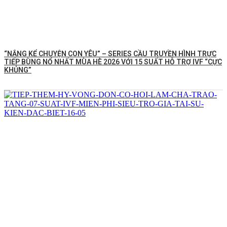
“NẮNG KỂ CHUYỆN CON YÊU” – SERIES CẦU TRUYỀN HÌNH TRỰC
TIẾP BÙNG NỔ NHẤT MÙA HÈ 2026 VỚI 15 SUẤT HỖ TRỢ IVF “CỰC
KHỦNG”