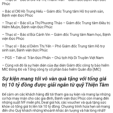
Phúc
– Bác sĩ CKI Hồ Trung Hiếu – Giám đốc Trung tâm Hỗ trợ sinh sản,
Bệnh viện Đức Phúc
– Thạc sĩ – Bác sĩ La Thị Phương Thảo – Giám đốc Trung tâm Điều trị
Hiếm Muộn, Bệnh viện Đức Phúc
– Thạc sĩ – Bác sĩ Bùi Cảnh Vin – Giám đốc Trung tâm Nam học, Bệnh
viện Đức Phúc
– Thạc sĩ – Bác sĩ Diêm Thị Yến – Phó Giám đốc Trung tâm Hỗ trợ
sinh sản, Bệnh viện Đức Phúc
– PGS – Tiến sĩ: Trần Đức Phấn – Chủ tịch Hội Di Truyền Việt Nam
– Cùng với đó là sự hiện diện của đại diện Giám đốc công ty bảo hiểm
MIC Đông Đô và Tổng công ty cổ phần bảo hiểm Quân đội (MIC)
Sự kiện mang tới vô vàn quà tặng với tổng giá
trị 10 tỷ đồng được giải ngân từ quỹ Thiện Tâm
Để cảm ơn các khách hàng đã tới tham gia sự kiện và mang lại những
cơ hội may mắn cho các gia đình, Bệnh viện Đức Phúc còn mang đến
những suất IVF miễn phí, Deal giá hời, các voucher và quà tặng sức
khỏe có tổng giá trị lên tới 10 tỷ đồng. Chương trình hứa hẹn sẽ mang
đến cho Quý khách những khoảnh khắc ấn tượng và hài lòng nhất!