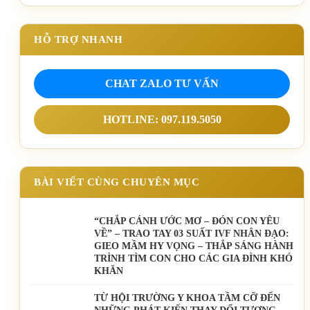
HỖ TRỢ NHANH
CHAT ZALO TƯ VẤN
HOTLINE: 097.119.5050
BÀI VIẾT CÙNG CHUYÊN MỤC
“CHẮP CÁNH ƯỚC MƠ – ĐÓN CON YÊU
VỀ” – TRAO TAY 03 SUẤT IVF NHÂN ĐẠO:
GIEO MẦM HY VỌNG – THẮP SÁNG HÀNH
TRÌNH TÌM CON CHO CÁC GIA ĐÌNH KHÓ
KHĂN
TỪ HỘI TRƯỜNG Y KHOA TẦM CỠ ĐẾN