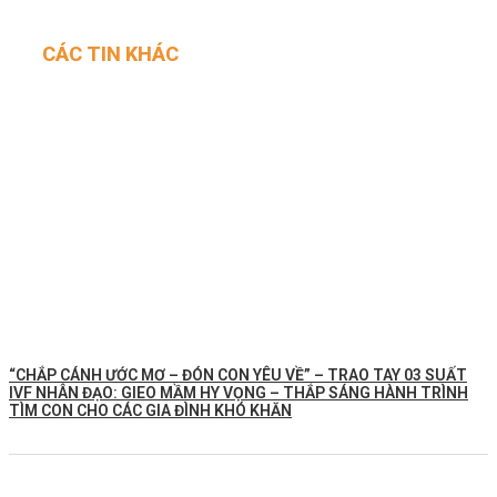
CÁC TIN KHÁC
“CHẮP CÁNH ƯỚC MƠ – ĐÓN CON YÊU VỀ” – TRAO TAY 03 SUẤT
IVF NHÂN ĐẠO: GIEO MẦM HY VỌNG – THẮP SÁNG HÀNH TRÌNH
TÌM CON CHO CÁC GIA ĐÌNH KHÓ KHĂN