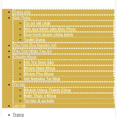
Menu
Trang chủ
Giới Thiệu
Cơ sở vật chất
Nội quy bệnh viện Đức Phúc
Quy trình khám chữa bệnh
Tuyển Dụng
Thụ Tinh Ống Nghiệm IVF
Thụ Tinh Nhân Tạo IUI
Chuyên Khoa
Hỗ Trợ Sinh Sản
Khám Nam Khoa
Khám Phụ Khoa
Xét Nghiệm Tại Nhà
Tin tức
Khách Hàng Thành Công
Kiến Thức y Khoa
Tin tức & sự kiện
Liên Hệ
Trang