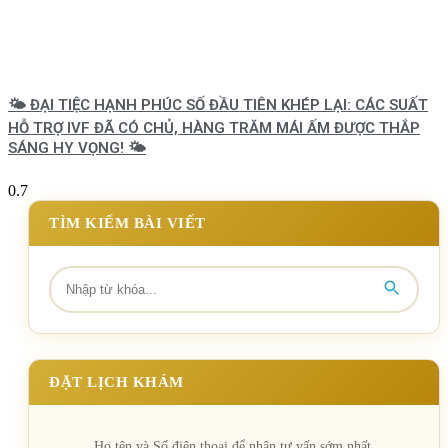
🌤️ ĐẠI TIỆC HẠNH PHÚC SỐ ĐẦU TIÊN KHÉP LẠI: CÁC SUẤT
HỖ TRỢ IVF ĐÃ CÓ CHỦ, HÀNG TRĂM MÁI ẤM ĐƯỢC THẮP
SÁNG HY VỌNG! 🌤️
TÌM KIẾM BÀI VIẾT
ĐẶT LỊCH KHÁM
Họ tên và Số điện thoại để nhận tư vấn sớm nhất.