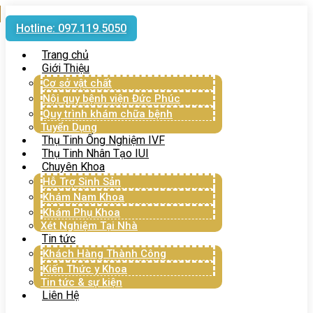
Hotline: 097.119.5050
Trang chủ
Giới Thiệu
Cơ sở vật chất
Nội quy bệnh viện Đức Phúc
Quy trình khám chữa bệnh
Tuyển Dụng
Thụ Tinh Ống Nghiệm IVF
Thụ Tinh Nhân Tạo IUI
Chuyên Khoa
Hỗ Trợ Sinh Sản
Khám Nam Khoa
Khám Phụ Khoa
Xét Nghiệm Tại Nhà
Tin tức
Khách Hàng Thành Công
Kiến Thức y Khoa
Tin tức & sự kiện
Liên Hệ