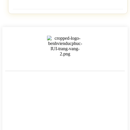
BỆNH VIỆN HTSS & NAM HỌC ĐỨC PHÚC
Hotline:
0971 195 050
Email:
info@benhvienducphuc.com
Địa chỉ: 121 Ô Đồng Lầm ( Hồ Ba Mẫu ) – Phường Văn Miếu Quốc
Tử Giám – Hà Nội.
Số 324, đường Lê Duẩn, Phường Trung Phụng, Quận Đống Đa,
Thành phố Hà Nội
Chủ quản: Công ty Cổ phần Bệnh viện Đức Phúc- Giấy phép đăng
–
Tại Sở Kế hoạch và Đầu tư Hà
ký kinh doanh số 0106759157