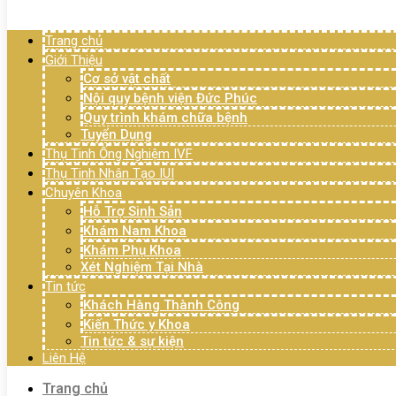
Menu
Trang chủ
Giới Thiệu
Cơ sở vật chất
Nội quy bệnh viện Đức Phúc
Quy trình khám chữa bệnh
Tuyển Dụng
Thụ Tinh Ống Nghiệm IVF
Thụ Tinh Nhân Tạo IUI
Chuyên Khoa
Hỗ Trợ Sinh Sản
Khám Nam Khoa
Khám Phụ Khoa
Xét Nghiệm Tại Nhà
Tin tức
Khách Hàng Thành Công
Kiến Thức y Khoa
Tin tức & sự kiện
Liên Hệ
Trang chủ