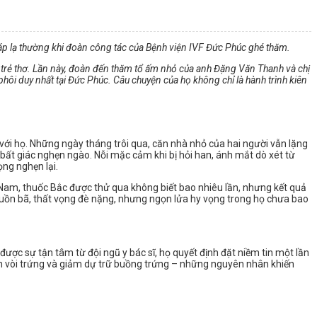
 áp lạ thường khi đoàn công tác của Bệnh viện IVF Đức Phúc ghé thăm.
i trẻ thơ. Lần này, đoàn đến thăm tổ ấm nhỏ của anh Đặng Văn Thanh và chị
hôi duy nhất tại Đức Phúc. Câu chuyện của họ không chỉ là hành trình kiên
với họ. Những ngày tháng trôi qua, căn nhà nhỏ của hai người vẫn lặng
ại bất giác nghẹn ngào. Nỗi mặc cảm khi bị hỏi han, ánh mắt dò xét từ
ng nghẹn lại.
 Nam, thuốc Bắc được thử qua không biết bao nhiêu lần, nhưng kết quả
Nỗi buồn bã, thất vọng đè nặng, nhưng ngọn lửa hy vọng trong họ chưa bao
ược sự tận tâm từ đội ngũ y bác sĩ, họ quyết định đặt niềm tin một lần
ịch vòi trứng và giảm dự trữ buồng trứng – những nguyên nhân khiến