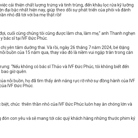
ệc cải thiện chất lượng trứng và tinh trùng, đến khâu lọc rửa kỹ lưỡng
n đại bậc nhất hiện nay, giúp theo dõi sự phát triển của phôi và đánh
hần nhỏ đã tới với ba mẹ thật rồi!
ờ đợi, cuối cùng chúng tôi cũng được làm cha, làm mẹ,” anh Thanh nghẹn
 bác sĩ tại IVF Đức Phúc.
úp chị yên tâm dưỡng thai. Và rồi, ngày 26 tháng 7 năm 2024, bé Đặng
 nỗi buồn của 15 năm qua, thay vào đó là niềm vui ngập tràn trong căn
ưng: “Nếu không có bác sĩ Thảo và IVF Đức Phúc, tôi không biết đến
 bao giờ quên.
của nỗi buồn, họ đã tìm thấy ánh nắng rực rỡ nhờ sự đồng hành của IVF
của IVF Đức Phúc.
c biệt, chúc thiên thần nhỏ của IVF Đức Phúc luôn hay ăn chóng lớn và
ông đón con yêu và sẽ mang tới các quý khách hàng những thước phim ký