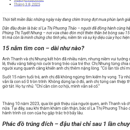
Tháng 3 8, 2025
Thời tiết miền Bắc những ngày này đang chìm trong đợt mưa phùn lạnh giá,
Dẫn đầu đoàn là bác sĩ La Thị Phương Thảo – người đã đồng hành cùng hàng
Phùng Thị Tuyết Nhung – nơi vừa chào đón một thiên thần bé bỏng sau 15 nă
trì mà còn là minh chứng cho tình yêu, niềm tin và sự kỳ diệu của y học hiện
15 năm tìm con – dài như nào?
Anh Thanh và chị Nhung kết hôn đã nhiều năm, nhưng niềm vui tưởng chừ
lẽ, thiếu vắng tiếng nói cười trong trẻo của trẻ thơ. Chị Nhung từng chi
người xung quanh càng khiến anh chị thêm nặng lòng. “Có lần tôi chỉ 
Suốt 15 năm tuổi trẻ, anh chị đã không ngừng tìm kiếm hy vọng. Từ nh
vẫn là con số 0 tròn trĩnh. Không dừng lại ở đó, anh chị từng can thiệp 
giờ tắt. Họ tự nhủ: “Chỉ cần còn cơ hội, mình vẫn sẽ cố.”
Tháng 10 năm 2023, qua lời giới thiệu của người quen, anh Thanh và ch
nữa. Tại đây, sau khi thăm khám cẩn thận, bác sĩ La Thị Phương Thảo 
hành trình có con của họ gặp trắc trở bấy lâu.
Phác đồ trúng đích – đậu thai chỉ sau 1 lần chu