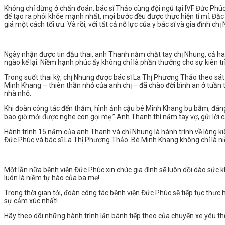
Không chỉ dừng ở chẩn đoán, bác sĩ Thảo cùng đội ngũ tại IVF Đức Phúc 
để tạo ra phôi khỏe mạnh nhất, mọi bước đều được thực hiện tỉ mỉ. Đặc 
giá một cách tối ưu. Và rồi, với tất cả nỗ lực của y bác sĩ và gia đình c
Ngày nhận được tin đậu thai, anh Thanh nắm chặt tay chị Nhung, cả hai
ngào kể lại. Niềm hạnh phúc ấy không chỉ là phần thưởng cho sự kiên tr
Trong suốt thai kỳ, chị Nhung được bác sĩ La Thị Phương Thảo theo sát 
Minh Khang – thiên thần nhỏ của anh chị – đã chào đời bình an ở tuần 
nhà nhỏ.
Khi đoàn công tác đến thăm, hình ảnh cậu bé Minh Khang bụ bẫm, đáng 
bao giờ mới được nghe con gọi mẹ.” Anh Thanh thì nắm tay vợ, gửi lời
Hành trình 15 năm của anh Thanh và chị Nhung là hành trình về lòng k
Đức Phúc và bác sĩ La Thị Phương Thảo. Bé Minh Khang không chỉ là ni
Một lần nữa bệnh viện Đức Phúc xin chúc gia đình sẽ luôn dồi dào sức k
luôn là niềm tự hào của ba mẹ!
Trong thời gian tới, đoàn công tác bệnh viện Đức Phúc sẽ tiếp tục th
sự cảm xúc nhất!
️Hãy theo dõi những hành trình lăn bánh tiếp theo của chuyến xe yêu t