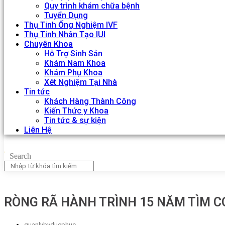
Quy trình khám chữa bệnh
Tuyển Dụng
Thụ Tinh Ống Nghiệm IVF
Thụ Tinh Nhân Tạo IUI
Chuyên Khoa
Hỗ Trợ Sinh Sản
Khám Nam Khoa
Khám Phụ Khoa
Xét Nghiệm Tại Nhà
Tin tức
Khách Hàng Thành Công
Kiến Thức y Khoa
Tin tức & sự kiện
Liên Hệ
Search
RÒNG RÃ HÀNH TRÌNH 15 NĂM TÌM CO
quanlybvducphuc