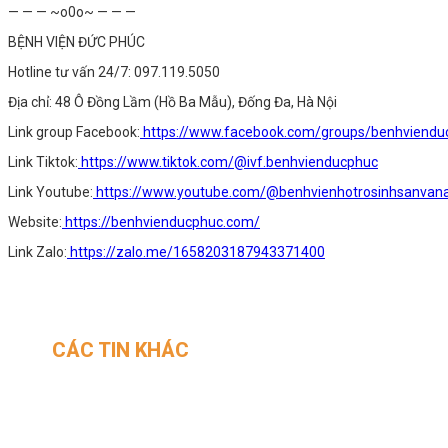
— — — ~o0o~ — — —
BỆNH VIỆN ĐỨC PHÚC
Hotline tư vấn 24/7: 097.119.5050
Địa chỉ: 48 Ô Đồng Lầm (Hồ Ba Mẫu), Đống Đa, Hà Nội
Link group Facebook:
https://www.facebook.com/groups/benhviendu
Link Tiktok:
https://www.tiktok.com/@ivf.benhvienducphuc
Link Youtube:
https://www.youtube.com/@benhvienhotrosinhsanva
Website:
https://benhvienducphuc.com/
Link Zalo:
https://zalo.me/1658203187943371400
CÁC TIN KHÁC