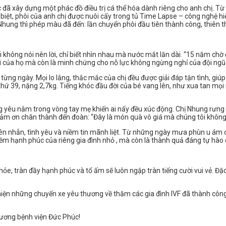
đã xây dựng một phác đồ điều trị cá thể hóa dành riêng cho anh chị. Từ vi
biệt, phôi của anh chị được nuôi cấy trong tủ Time Lapse – công nghệ hiệ
hị Nhung thì phép màu đã đến: lần chuyển phôi đầu tiên thành công, thiên t
 không nói nên lời, chỉ biết nhìn nhau mà nước mắt lăn dài. “15 năm ch
ì của họ mà còn là minh chứng cho nỗ lực không ngừng nghỉ của đội ngũ y
từng ngày. Mọi lo lắng, thắc mắc của chị đều được giải đáp tận tình, gi
thứ 39, nặng 2,7kg. Tiếng khóc đầu đời của bé vang lên, như xua tan mọi
yêu nằm trong vòng tay mẹ khiến ai nấy đều xúc động. Chị Nhung rưng r
 cảm ơn chân thành đến đoàn: “Đây là món quà vô giá mà chúng tôi không
iên nhẫn, tình yêu và niềm tin mãnh liệt. Từ những ngày mưa phùn u ám 
ềm hạnh phúc của riêng gia đình nhỏ , mà còn là thành quả đáng tự hào 
hỏe, tràn đầy hạnh phúc và tổ ấm sẽ luôn ngập tràn tiếng cười vui vẻ. Đặ
ực hiện những chuyến xe yêu thương về thăm các gia đình IVF đã thành c
hương bệnh viện Đức Phúc!