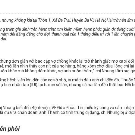
 nhưng không khí tại Thôn 1, Xã Ba Trại, Huyện Ba Vì, Hà Nội lại trở nên ấm
 trăm gia đình trên hành trình tìm kiếm niềm hạnh phúc giản dị: tiếng cườ
m dài đằng đẵng chờ đợi, thành quả của 1 tháng điều trị với 1 lần chuyển p
 đại.
ng đơn giản với bao cặp vợ chồng khác lại trở thành giấc mơ xa xỉ đối 
a sẻ, mỗi lần nhìn thấy con nít của họ hàng, hàng xóm chơi đùa, lòng chị l
muốn khóc mà không dám khóc, sợ anh buồn thêm,” chị Nhung tâm sự, giọ
ững bệnh viện lớn đến các cơ sở nhỏ, ai mách đâu anh chị đến đó. Thuốc
thụ tinh nhân tạo (IUI) tại hai cơ sở lớn, nhưng cả hai lần đều thất bại. 
ị Nhung biết đến Bệnh viện IVF Đức Phúc. Tìm hiểu kỹ càng và cảm nhận đ
đã đưa ra chẩn đoán: anh Thanh có tinh trùng dị dạng, chị Nhung bị ứ d
yển phôi