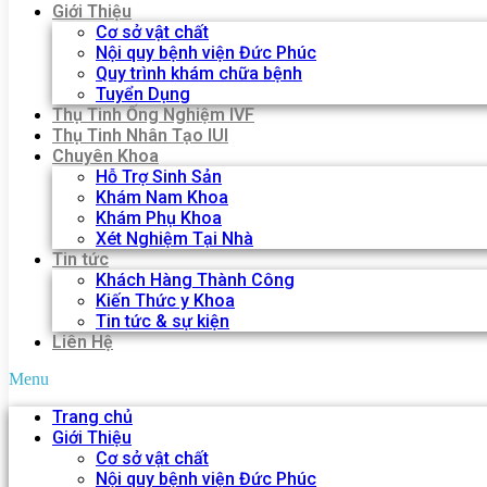
Giới Thiệu
Cơ sở vật chất
Nội quy bệnh viện Đức Phúc
Quy trình khám chữa bệnh
Tuyển Dụng
Thụ Tinh Ống Nghiệm IVF
Thụ Tinh Nhân Tạo IUI
Chuyên Khoa
Hỗ Trợ Sinh Sản
Khám Nam Khoa
Khám Phụ Khoa
Xét Nghiệm Tại Nhà
Tin tức
Khách Hàng Thành Công
Kiến Thức y Khoa
Tin tức & sự kiện
Liên Hệ
Menu
Trang chủ
Giới Thiệu
Cơ sở vật chất
Nội quy bệnh viện Đức Phúc