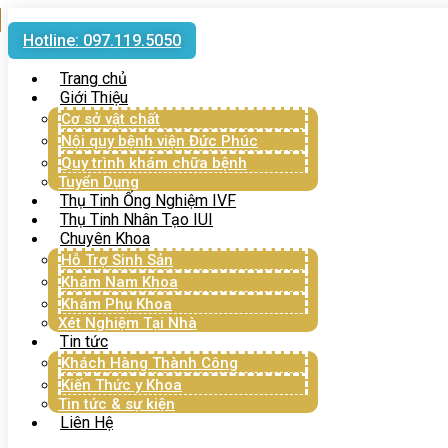
Hotline: 097.119.5050
Trang chủ
Giới Thiệu
Cơ sở vật chất
Nội quy bệnh viện Đức Phúc
Quy trình khám chữa bệnh
Tuyển Dụng
Thụ Tinh Ống Nghiệm IVF
Thụ Tinh Nhân Tạo IUI
Chuyên Khoa
Hỗ Trợ Sinh Sản
Khám Nam Khoa
Khám Phụ Khoa
Xét Nghiệm Tại Nhà
Tin tức
Khách Hàng Thành Công
Kiến Thức y Khoa
Tin tức & sự kiện
Liên Hệ