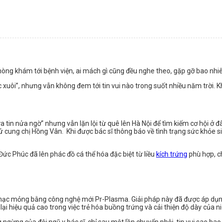
òng khám tới bệnh viện, ai mách gì cũng đều nghe theo, gặp gỡ bao nhiêu
c xuôi”, nhưng vẫn không đem tới tin vui nào trong suốt nhiều năm trời.
a tin nửa ngờ” nhưng vẫn lặn lội từ quê lên Hà Nội để tìm kiếm cơ hội ở đ
tử cung chị Hồng Vân. Khi được bác sĩ thông báo về tình trạng sức khỏe s
Đức Phúc đã lên phác đồ cá thể hóa đặc biệt từ liều
kích trứng
phù hợp, ch
êm mạc mỏng bằng công nghệ mới Pr-Plasma. Giải pháp này đã được áp dụng
ại hiệu quả cao trong việc trẻ hóa buồng trứng và cải thiện độ dày của 