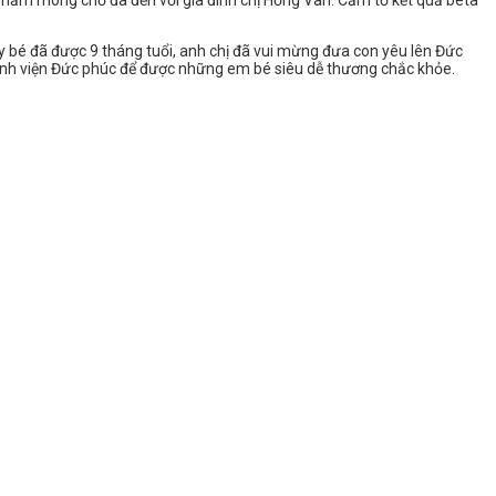
bao năm mong chờ đã đến với gia đình chị Hồng Vân. Cầm tờ kết quả beta
y bé đã được 9 tháng tuổi, anh chị đã vui mừng đưa con yêu lên Đức
với bệnh viện Đức phúc để được những em bé siêu dễ thương chắc khỏe.