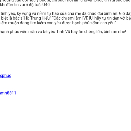
g ngừng của đội ngũ y bác sĩ, chỉ sau một lần chuyển phôi, tin vui sao 
hi đón tin vui ở độ tuổi U40.
ình yêu, kỳ vọng và niềm tự hào của cha mẹ đã chào đời bình an. Giờ đâ
ặc biệt là bác sĩ Hồ Trung Hiếu” “Các chị em làm IVF, IUI hãy tự tin đến 
h hiếm muộn đang tìm kiếm con yêu được hạnh phúc đón con yêu”
, hạnh phúc viên mãn và bé yêu Tinh Vũ hay ăn chóng lớn, bình an nhé!
ucphuc
namh8811