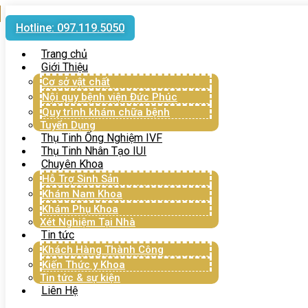
Hotline: 097.119.5050
Trang chủ
Giới Thiệu
Cơ sở vật chất
Nội quy bệnh viện Đức Phúc
Quy trình khám chữa bệnh
Tuyển Dụng
Thụ Tinh Ống Nghiệm IVF
Thụ Tinh Nhân Tạo IUI
Chuyên Khoa
Hỗ Trợ Sinh Sản
Khám Nam Khoa
Khám Phụ Khoa
Xét Nghiệm Tại Nhà
Tin tức
Khách Hàng Thành Công
Kiến Thức y Khoa
Tin tức & sự kiện
Liên Hệ