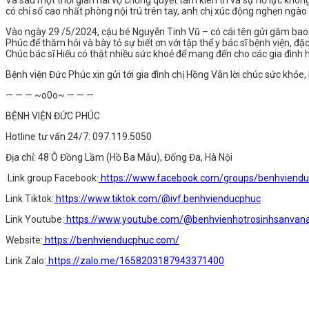
Và sau một thời gian hai vợ chồng quyết tâm kiên trì và sự nỗ lực khôn
có chỉ số cao nhất phòng nội trú trên tay, anh chị xúc động nghẹn ngào k
Vào ngày 29 /5/2024, cậu bé Nguyễn Tinh Vũ – có cái tên gửi gắm bao t
Phúc để thăm hỏi và bày tỏ sự biết ơn với tập thể y bác sĩ bệnh viện, đ
Chúc bác sĩ Hiếu có thật nhiều sức khoẻ để mang đến cho các gia đìn
Bệnh viện Đức Phúc xin gửi tới gia đình chị Hồng Vân lời chúc sức khỏe
— — — ~o0o~ — — —
BỆNH VIỆN ĐỨC PHÚC
Hotline tư vấn 24/7: 097.119.5050
Địa chỉ: 48 Ô Đồng Lầm (Hồ Ba Mẫu), Đống Đa, Hà Nội
Link group Facebook:
https://www.facebook.com/groups/benhviend
Link Tiktok:
https://www.tiktok.com/@ivf.benhvienducphuc
Link Youtube:
https://www.youtube.com/@benhvienhotrosinhsanva
Website:
https://benhvienducphuc.com/
Link Zalo:
https://zalo.me/1658203187943371400