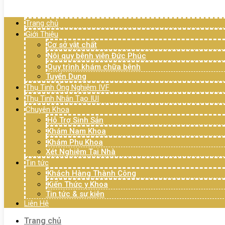
Menu
Trang chủ
Giới Thiệu
Cơ sở vật chất
Nội quy bệnh viện Đức Phúc
Quy trình khám chữa bệnh
Tuyển Dụng
Thụ Tinh Ống Nghiệm IVF
Thụ Tinh Nhân Tạo IUI
Chuyên Khoa
Hỗ Trợ Sinh Sản
Khám Nam Khoa
Khám Phụ Khoa
Xét Nghiệm Tại Nhà
Tin tức
Khách Hàng Thành Công
Kiến Thức y Khoa
Tin tức & sự kiện
Liên Hệ
Trang chủ