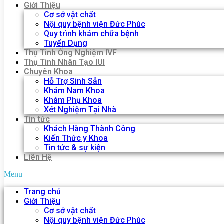
Giới Thiệu
Cơ sở vật chất
Nội quy bệnh viện Đức Phúc
Quy trình khám chữa bệnh
Tuyển Dụng
Thụ Tinh Ống Nghiệm IVF
Thụ Tinh Nhân Tạo IUI
Chuyên Khoa
Hỗ Trợ Sinh Sản
Khám Nam Khoa
Khám Phụ Khoa
Xét Nghiệm Tại Nhà
Tin tức
Khách Hàng Thành Công
Kiến Thức y Khoa
Tin tức & sự kiện
Liên Hệ
Menu
Trang chủ
Giới Thiệu
Cơ sở vật chất
Nội quy bệnh viện Đức Phúc