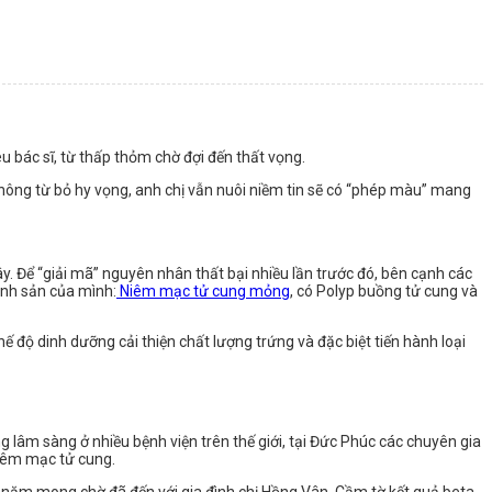
 bác sĩ, từ thấp thỏm chờ đợi đến thất vọng.
 Không từ bỏ hy vọng, anh chị vẫn nuôi niềm tin sẽ có “phép màu” mang
ây. Để “giải mã” nguyên nhân thất bại nhiều lần trước đó, bên cạnh các
inh sản của mình:
Niêm mạc tử cung mỏng
, có Polyp buồng tử cung và
ế độ dinh dưỡng cải thiện chất lượng trứng và đặc biệt tiến hành loại
 lâm sàng ở nhiều bệnh viện trên thế giới, tại Đức Phúc các chuyên gia
niêm mạc tử cung.