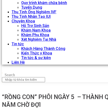
Quy trình khám chữa bệnh
Tuyển Dụng
Thụ Tinh Ống Nghiệm IVF
Thụ Tinh Nhân Tạo IUI
Chuyên Khoa
Hỗ Trợ Sinh Sản
Khám Nam Khoa
Khám Phụ Khoa
Xét Nghiệm Tại Nhà
Tin tức
Khách Hàng Thành Công
Kiến Thức y Khoa
Tin tức & sự kiện
Liên Hệ
Search
“RỒNG CON” PHÔI NGÀY 5 – THÀNH Q
NĂM CHỜ ĐỢI