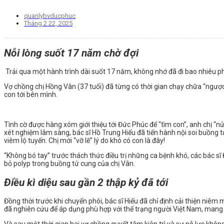
quanlybvducphuc
Tháng 2 22, 2025
Nỗi lòng suốt 17 năm chờ đợi
Trải qua một hành trình dài suốt 17 năm, không nhớ đã đi bao nhiêu ph
️Vợ chồng chị Hồng Vân (37 tuổi) đã từng có thời gian chạy chữa “ngượ
con tới bên mình.
Tình cờ được hàng xóm giới thiệu tới Đức Phúc để “tìm con”, anh chị “nử
xét nghiệm lâm sàng, bác sĩ Hồ Trung Hiếu đã tiến hành nội soi buồng 
viêm lộ tuyến. Chị mới “vỡ lẽ” lý do khó có con là đây!
“Không bó tay” trước thách thức điều trị những ca bệnh khó, các bác sĩ 
bỏ polyp trong buồng tử cung của chị Vân.
Điều kì diệu sau gần 2 thập kỷ đã tới
Đồng thời trước khi chuyển phôi, bác sĩ Hiếu đã chỉ định cải thiện ni
đã nghiên cứu để áp dụng phù hợp với thể trạng người Việt Nam, mang l