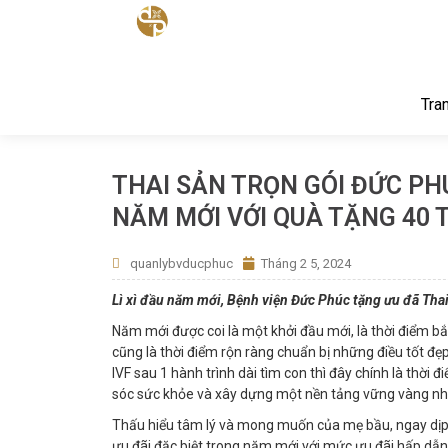
Tra
THAI SẢN TRỌN GÓI ĐỨC PH
NĂM MỚI VỚI QUÀ TẶNG 40 
quanlybvducphuc
Tháng 2 5, 2024
Lì xì đầu năm mới, Bệnh viện Đức Phúc tặng ưu đã Thai
Năm mới được coi là một khởi đầu mới, là thời điểm 
cũng là thời điểm rộn ràng chuẩn bị những điều tốt 
IVF sau 1 hành trình dài tìm con thì đây chính là thời 
sóc sức khỏe và xây dựng một nền tảng vững vàng nhấ
Thấu hiểu tâm lý và mong muốn của mẹ bầu, ngay d
ưu đãi đặc biệt trong năm mới với mức ưu đãi hấp dẫn