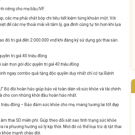
nh riêng cho mẹ bầu IVF.
p, các mẹ phải chắt bóp chi tiêu tiết kiệm từng khoản một. Với
iệt để các mẹ thoải mái về tâm lý, gia đình cũng tự tin hơn khi lựa
o đỏ trị giá đến 2.000.000 vnđ khi đăng ký sử dụng gói thai sản
 sản trọn gói độc quyền trị giá 40 triệu đồng
n rinh ngay combo quà tặng độc quyền duy nhất chỉ có tại Bệnh
Bộ đôi hoàn hảo giúp bảo vệ toàn diện về sức khỏe và tài chính.
 và cho con những khởi đầu hoàn hảo nhất.
iệu đồng – Bảo đảm sức khỏe cho mẹ, mang tương lai tốt đẹp
âm thai 5D miễn phí. Giúp theo dõi sát sao tình trạng sức khỏe
ra phương hướng xử lý kịp thời. Nhờ đó có thể loại trừ dị tật thai
on khỏe mạnh chào đời.