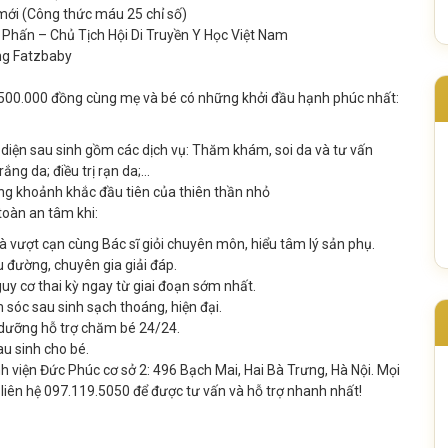
 mới (Công thức máu 25 chỉ số)
Phấn – Chủ Tịch Hội Di Truyền Y Học Việt Nam
ng Fatzbaby
00.000 đồng cùng mẹ và bé có những khởi đầu hạnh phúc nhất:
n diện sau sinh gồm các dịch vụ: Thăm khám, soi da và tư vấn
ắng da; điều trị rạn da;…
ng khoảnh khắc đầu tiên của thiên thần nhỏ
toàn an tâm khi:
à vượt cạn cùng Bác sĩ giỏi chuyên môn, hiểu tâm lý sản phụ.
ều đường, chuyên gia giải đáp.
uy cơ thai kỳ ngay từ giai đoạn sớm nhất.
sóc sau sinh sạch thoáng, hiện đại.
u dưỡng hỗ trợ chăm bé 24/24.
au sinh cho bé.
nh viện Đức Phúc cơ sở 2: 496 Bạch Mai, Hai Bà Trưng, Hà Nội. Mọi
g liên hệ 097.119.5050 để được tư vấn và hỗ trợ nhanh nhất!