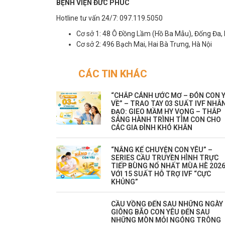
BỆNH VIỆN ĐỨC PHÚC
Hotline tư vấn 24/7: 097.119.5050
Cơ sở 1: 48 Ô Đồng Lầm (Hồ Ba Mẫu), Đống Đa,
Cơ sở 2: 496 Bạch Mai, Hai Bà Trưng, Hà Nội
CÁC TIN KHÁC
“CHẮP CÁNH ƯỚC MƠ – ĐÓN CON 
VỀ” – TRAO TAY 03 SUẤT IVF NHÂ
ĐẠO: GIEO MẦM HY VỌNG – THẮP
SÁNG HÀNH TRÌNH TÌM CON CHO
CÁC GIA ĐÌNH KHÓ KHĂN
“NẮNG KỂ CHUYỆN CON YÊU” –
SERIES CẦU TRUYỀN HÌNH TRỰC
TIẾP BÙNG NỔ NHẤT MÙA HÈ 202
VỚI 15 SUẤT HỖ TRỢ IVF “CỰC
KHỦNG”
CẦU VỒNG ĐẾN SAU NHỮNG NGÀY
GIÔNG BÃO CON YÊU ĐẾN SAU
NHỮNG MÒN MỎI NGÓNG TRÔNG