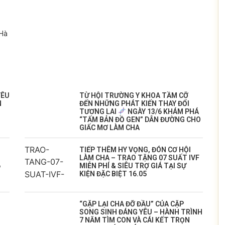
 Hà
YÊU
TỪ HỘI TRƯỜNG Y KHOA TẦM CỠ
N
ĐẾN NHỮNG PHÁT KIẾN THAY ĐỔI
TƯƠNG LAI
NGÀY 13/6 KHÁM PHÁ
“TẤM BẢN ĐỒ GEN” DẪN ĐƯỜNG CHO
GIẤC MƠ LÀM CHA
TIẾP THÊM HY VỌNG, ĐÓN CƠ HỘI
LÀM CHA – TRAO TẶNG 07 SUẤT IVF
6
MIỄN PHÍ & SIÊU TRỢ GIÁ TẠI SỰ
KIỆN ĐẶC BIỆT 16.05
️“GẶP LẠI CHA ĐỠ ĐẦU” CỦA CẶP
SONG SINH ĐÁNG YÊU – HÀNH TRÌNH
7 NĂM TÌM CON VÀ CÁI KẾT TRỌN