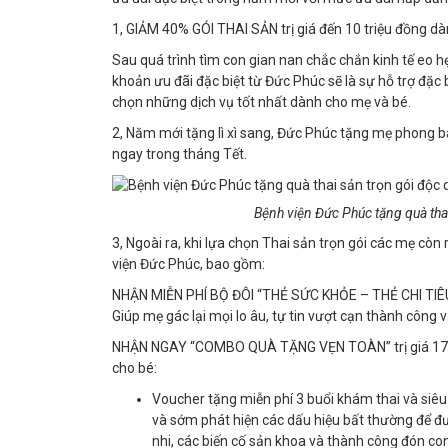
1, GIẢM 40% GÓI THAI SẢN trị giá đến 10 triệu đồng dà
Sau quá trình tìm con gian nan chắc chắn kinh tế eo hẹ
khoản ưu đãi đặc biệt từ Đức Phúc sẽ là sự hỗ trợ đặc b
chọn những dịch vụ tốt nhất dành cho mẹ và bé.
2, Năm mới tặng lì xì sang, Đức Phúc tặng mẹ phong ba
ngay trong tháng Tết.
Bệnh viện Đức Phúc tặng quà thai
3, Ngoài ra, khi lựa chọn Thai sản trọn gói các mẹ cò
viện Đức Phúc, bao gồm:
NHẬN MIỄN PHÍ BỘ ĐÔI “THẺ SỨC KHỎE – THẺ CHI TIÊU” 
Giúp mẹ gác lại mọi lo âu, tự tin vượt cạn thành công
NHẬN NGAY “COMBO QUÀ TẶNG VẸN TOÀN” trị giá 17 tr
cho bé:
Voucher tặng miễn phí 3 buổi khám thai và siêu 
và sớm phát hiện các dấu hiệu bất thường để đưa 
nhi, các biến cố sản khoa và thành công đón c