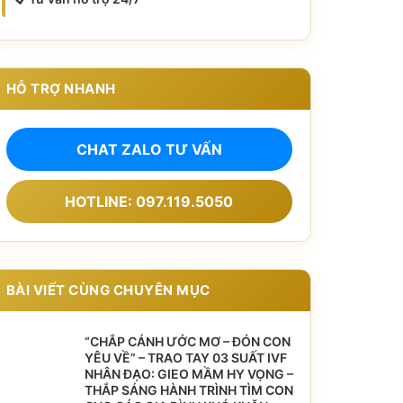
HỖ TRỢ NHANH
CHAT ZALO TƯ VẤN
HOTLINE: 097.119.5050
BÀI VIẾT CÙNG CHUYÊN MỤC
“CHẮP CÁNH ƯỚC MƠ – ĐÓN CON
YÊU VỀ” – TRAO TAY 03 SUẤT IVF
NHÂN ĐẠO: GIEO MẦM HY VỌNG –
THẮP SÁNG HÀNH TRÌNH TÌM CON