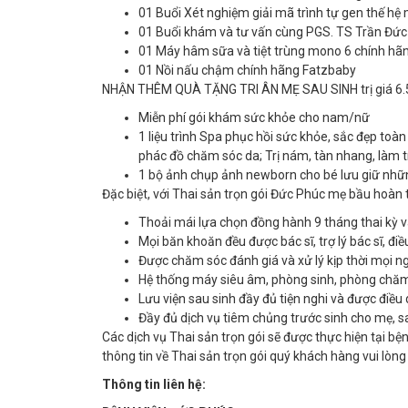
01 Buổi Xét nghiệm giải mã trình tự gen thế hệ
01 Buổi khám và tư vấn cùng PGS. TS Trần Đức 
01 Máy hâm sữa và tiệt trùng mono 6 chính hã
01 Nồi nấu chậm chính hãng Fatzbaby
NHẬN THÊM QUÀ TẶNG TRI ÂN MẸ SAU SINH trị giá 6.5
Miễn phí gói khám sức khỏe cho nam/nữ
1 liệu trình Spa phục hồi sức khỏe, sắc đẹp toà
phác đồ chăm sóc da; Trị nám, tàn nhang, làm tr
1 bộ ảnh chụp ảnh newborn cho bé lưu giữ nhữ
Đặc biệt, với Thai sản trọn gói Đức Phúc mẹ bầu hoàn 
Thoải mái lựa chọn đồng hành 9 tháng thai kỳ v
Mọi băn khoăn đều được bác sĩ, trợ lý bác sĩ, đi
Được chăm sóc đánh giá và xử lý kịp thời mọi ng
Hệ thống máy siêu âm, phòng sinh, phòng chăm 
Lưu viện sau sinh đầy đủ tiện nghi và được điề
Đầy đủ dịch vụ tiêm chủng trước sinh cho mẹ, s
Các dịch vụ Thai sản trọn gói sẽ được thực hiện tại bệ
thông tin về Thai sản trọn gói quý khách hàng vui lòn
Thông tin liên hệ: