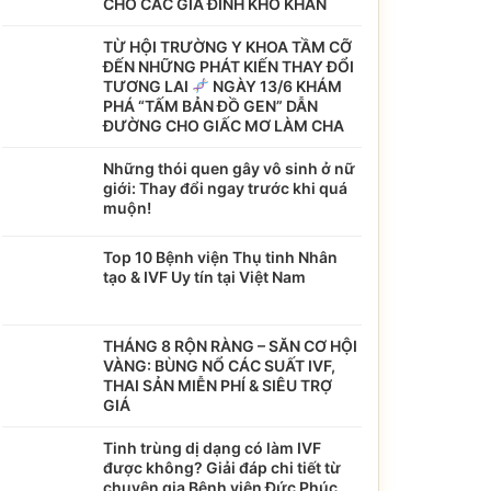
CHO CÁC GIA ĐÌNH KHÓ KHĂN
TỪ HỘI TRƯỜNG Y KHOA TẦM CỠ
ĐẾN NHỮNG PHÁT KIẾN THAY ĐỔI
TƯƠNG LAI
NGÀY 13/6 KHÁM
PHÁ “TẤM BẢN ĐỒ GEN” DẪN
ĐƯỜNG CHO GIẤC MƠ LÀM CHA
Những thói quen gây vô sinh ở nữ
giới: Thay đổi ngay trước khi quá
muộn!
Top 10 Bệnh viện Thụ tinh Nhân
tạo & IVF Uy tín tại Việt Nam
THÁNG 8 RỘN RÀNG – SĂN CƠ HỘI
VÀNG: BÙNG NỔ CÁC SUẤT IVF,
THAI SẢN MIỄN PHÍ & SIÊU TRỢ
GIÁ
Tinh trùng dị dạng có làm IVF
được không? Giải đáp chi tiết từ
chuyên gia Bệnh viện Đức Phúc