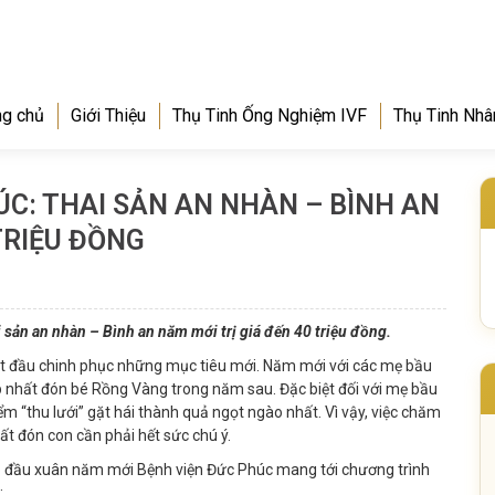
ng chủ
Giới Thiệu
Thụ Tinh Ống Nghiệm IVF
Thụ Tinh Nhâ
ÚC: THAI SẢN AN NHÀN – BÌNH AN
TRIỆU ĐỒNG
 sản an nhàn – Bình an năm mới trị giá đến 40 triệu đồng.
bắt đầu chinh phục những mục tiêu mới. Năm mới với các mẹ bầu
đẹp nhất đón bé Rồng Vàng trong năm sau.
Đặc biệt đối với mẹ bầu
điểm “thu lưới” gặt hái thành quả ngọt ngào nhất. Vì vậy, việc chăm
t đón con cần phải hết sức chú ý.
ịp đầu xuân năm mới
Bệnh viện Đức Phúc
mang tới chương trình
: