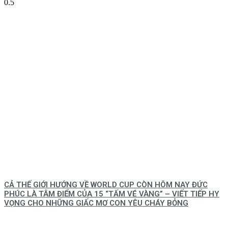
CẢ THẾ GIỚI HƯỚNG VỀ WORLD CUP CÒN HÔM NAY ĐỨC
PHÚC LÀ TÂM ĐIỂM CỦA 15 “TẤM VÉ VÀNG” – VIẾT TIẾP HY
VỌNG CHO NHỮNG GIẤC MƠ CON YÊU CHÁY BỎNG