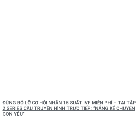
ĐỪNG BỎ LỠ CƠ HỘI NHẬN 15 SUẤT IVF MIỄN PHÍ – TẠI TẬP
2 SERIES CẦU TRUYỀN HÌNH TRỰC TIẾP: “NẮNG KỂ CHUYỆN
CON YÊU”