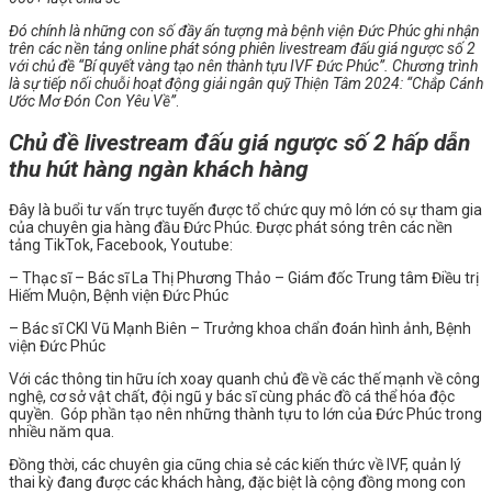
Đó chính là những con số đầy ấn tượng mà bệnh viện Đức Phúc ghi nhận
trên các nền tảng online phát sóng phiên livestream đấu giá ngược số 2
với chủ đề “
Bí quyết vàng tạo nên thành tựu IVF Đức Phúc”
. Chương trình
là sự tiếp nối chuỗi hoạt động giải ngân quỹ Thiện Tâm 2024: “Chắp Cánh
Ước Mơ Đón Con Yêu Về”
.
Chủ đề livestream đấu giá ngược số 2 hấp dẫn
thu hút hàng ngàn khách hàng
Đây là buổi tư vấn trực tuyến được tổ chức quy mô lớn có sự tham gia
của chuyên gia hàng đầu Đức Phúc. Được phát sóng trên các nền
tảng TikTok, Facebook, Youtube:
– Thạc sĩ – Bác sĩ La Thị Phương Thảo – Giám đốc Trung tâm Điều trị
Hiếm Muộn, Bệnh viện Đức Phúc
– Bác sĩ CKI Vũ Mạnh Biên – Trưởng khoa chẩn đoán hình ảnh, Bệnh
viện Đức Phúc
Với các thông tin hữu ích xoay quanh chủ đề về các thế mạnh về công
nghệ, cơ sở vật chất, đội ngũ y bác sĩ cùng phác đồ cá thể hóa độc
quyền. Góp phần tạo nên những thành tựu to lớn của Đức Phúc trong
nhiều năm qua.
️Đồng thời, các chuyên gia cũng chia sẻ các kiến thức về IVF, quản lý
thai kỳ đang được các khách hàng, đặc biệt là cộng đồng mong con