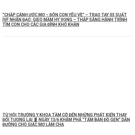
“CHẮP CÁNH ƯỚC MƠ – ĐÓN CON YÊU VỀ” – TRAO TAY 03 SUẤT
IVF NHÂN ĐẠO: GIEO MẦM HY VỌNG – THẮP SÁNG HÀNH TRÌNH
TÌM CON CHO CÁC GIA ĐÌNH KHÓ KHĂN
TỪ HỘI TRƯỜNG Y KHOA TẦM CỠ ĐẾN NHỮNG PHÁT KIẾN THAY
ĐỔI TƯƠNG LAI 🧬 NGÀY 13/6 KHÁM PHÁ “TẤM BẢN ĐỒ GEN” DẪN
ĐƯỜNG CHO GIẤC MƠ LÀM CHA