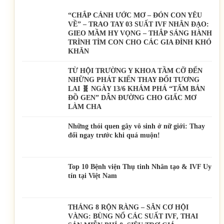
“CHẮP CÁNH ƯỚC MƠ – ĐÓN CON YÊU
VỀ” – TRAO TAY 03 SUẤT IVF NHÂN ĐẠO:
GIEO MẦM HY VỌNG – THẮP SÁNG HÀNH
TRÌNH TÌM CON CHO CÁC GIA ĐÌNH KHÓ
KHĂN
TỪ HỘI TRƯỜNG Y KHOA TẦM CỠ ĐẾN
NHỮNG PHÁT KIẾN THAY ĐỔI TƯƠNG
LAI 🧬 NGÀY 13/6 KHÁM PHÁ “TẤM BẢN
ĐỒ GEN” DẪN ĐƯỜNG CHO GIẤC MƠ
LÀM CHA
Những thói quen gây vô sinh ở nữ giới: Thay
đổi ngay trước khi quá muộn!
Top 10 Bệnh viện Thụ tinh Nhân tạo & IVF Uy
tín tại Việt Nam
THÁNG 8 RỘN RÀNG – SĂN CƠ HỘI
VÀNG: BÙNG NỔ CÁC SUẤT IVF, THAI