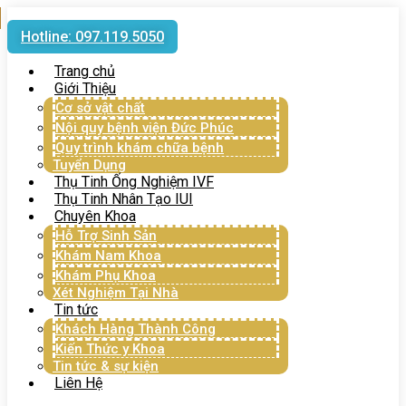
Hotline: 097.119.5050
Trang chủ
Giới Thiệu
Cơ sở vật chất
Nội quy bệnh viện Đức Phúc
Quy trình khám chữa bệnh
Tuyển Dụng
Thụ Tinh Ống Nghiệm IVF
Thụ Tinh Nhân Tạo IUI
Chuyên Khoa
Hỗ Trợ Sinh Sản
Khám Nam Khoa
Khám Phụ Khoa
Xét Nghiệm Tại Nhà
Tin tức
Khách Hàng Thành Công
Kiến Thức y Khoa
Tin tức & sự kiện
Liên Hệ