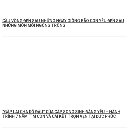
CẦU VỒNG ĐẾN SAU NHỮNG NGÀY GIÔNG BÃO CON YÊU ĐẾN SAU
NHỮNG MÒN MỎI NGÓNG TRÔNG
️“GẶP LẠI CHA ĐỠ ĐẦU” CỦA CẶP SONG SINH ĐÁNG YÊU – HÀNH
TRÌNH 7 NĂM TÌM CON VÀ CÁI KẾT TRỌN VẸN TẠI ĐỨC PHÚC