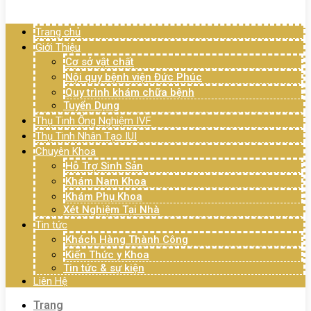
Menu
Trang chủ
Giới Thiệu
Cơ sở vật chất
Nội quy bệnh viện Đức Phúc
Quy trình khám chữa bệnh
Tuyển Dụng
Thụ Tinh Ống Nghiệm IVF
Thụ Tinh Nhân Tạo IUI
Chuyên Khoa
Hỗ Trợ Sinh Sản
Khám Nam Khoa
Khám Phụ Khoa
Xét Nghiệm Tại Nhà
Tin tức
Khách Hàng Thành Công
Kiến Thức y Khoa
Tin tức & sự kiện
Liên Hệ
Trang