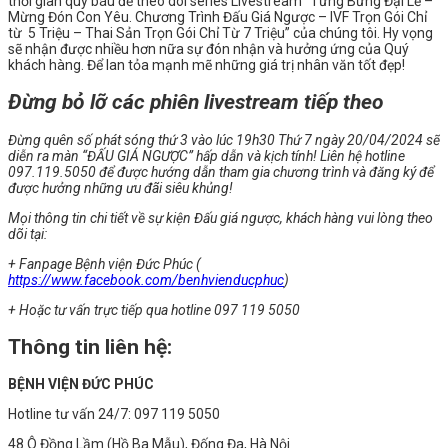
thời gian quý báu để theo dõi series Livestream
“Tưng Bừng Đại Lễ –
Mừng Đón Con Yêu. Chương Trình Đấu Giá Ngược – IVF Trọn Gói Chỉ
từ 5 Triệu – Thai Sản Trọn Gói Chỉ Từ 7 Triệu”
của chúng tôi. Hy vọng
sẽ nhận được nhiều hơn nữa sự đón nhận và hưởng ứng của Quý
khách hàng. Để lan tỏa mạnh mẽ những giá trị nhân văn tốt đẹp!
Đừng bỏ lỡ các phiên livestream tiếp theo
Đừng quên số phát sóng thứ 3 vào lúc 19h30 Thứ 7 ngày 20/04/2024 sẽ
diễn ra màn “ĐẤU GIÁ NGƯỢC” hấp dẫn và kịch tính! Liên hệ hotline
097.119.5050 để được hướng dẫn tham gia chương trình và đăng ký để
được hưởng những ưu đãi siêu khủng!
Mọi thông tin chi tiết về sự kiện Đấu giá ngược, khách hàng vui lòng theo
dõi tại:
+ Fanpage Bệnh viện Đức Phúc (
https://www.facebook.com/benhvienducphuc
)
+ Hoặc tư vấn trực tiếp qua hotline 097 119 5050
Thông tin liên hệ:
BỆNH VIỆN ĐỨC PHÚC
Hotline tư vấn 24/7: 097 119 5050
48 Ô Đồng Lầm (Hồ Ba Mẫu), Đống Đa, Hà Nội