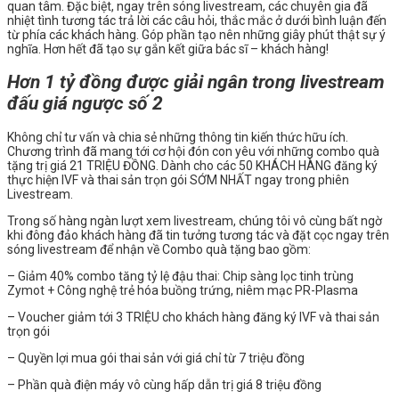
quan tâm. Đặc biệt, ngay trên sóng livestream, các chuyên gia đã
nhiệt tình tương tác trả lời các câu hỏi, thắc mắc ở dưới bình luận đến
từ phía các khách hàng. Góp phần tạo nên những giây phút thật sự ý
nghĩa. Hơn hết đã tạo sự gắn kết giữa bác sĩ – khách hàng!
Hơn 1 tỷ đồng được giải ngân trong livestream
đấu giá ngược số 2
Không chỉ tư vấn và chia sẻ những thông tin kiến thức hữu ích.
Chương trình đã mang tới cơ hội đón con yêu với những combo quà
tặng trị giá 21 TRIỆU ĐỒNG. Dành cho các 50 KHÁCH HÀNG đăng ký
thực hiện IVF và thai sản trọn gói SỚM NHẤT ngay trong phiên
Livestream.
Trong số hàng ngàn lượt xem livestream, chúng tôi vô cùng bất ngờ
khi đông đảo khách hàng đã tin tưởng tương tác và đặt cọc ngay trên
sóng livestream để nhận về Combo quà tặng bao gồm:
– Giảm 40% combo tăng tỷ lệ đậu thai: Chip sàng lọc tinh trùng
Zymot + Công nghệ trẻ hóa buồng trứng, niêm mạc PR-Plasma
– Voucher giảm tới 3 TRIỆU cho khách hàng đăng ký IVF và thai sản
trọn gói
– Quyền lợi mua gói thai sản với giá chỉ từ 7 triệu đồng
– Phần quà điện máy vô cùng hấp dẫn trị giá 8 triệu đồng