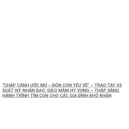
“CHẮP CÁNH ƯỚC MƠ – ĐÓN CON YÊU VỀ” – TRAO TAY 03
SUẤT IVF NHÂN ĐẠO: GIEO MẦM HY VỌNG – THẮP SÁNG
HÀNH TRÌNH TÌM CON CHO CÁC GIA ĐÌNH KHÓ KHĂN