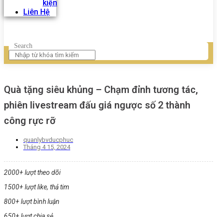
kiện
Liên Hệ
Search
Quà tặng siêu khủng – Chạm đỉnh tương tác,
phiên livestream đấu giá ngược số 2 thành
công rực rỡ
quanlybvducphuc
Tháng 4 15, 2024
2000+ lượt theo dõi
1500+ lượt like, thả tim
800+ lượt bình luận
650+ lượt chia sẻ