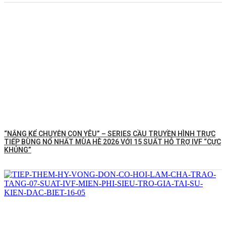
“NẮNG KỂ CHUYỆN CON YÊU” – SERIES CẦU TRUYỀN HÌNH TRỰC
TIẾP BÙNG NỔ NHẤT MÙA HÈ 2026 VỚI 15 SUẤT HỖ TRỢ IVF “CỰC
KHỦNG”