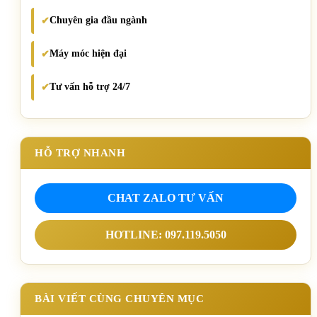
Chuyên gia đầu ngành
✔
Máy móc hiện đại
✔
Tư vấn hỗ trợ 24/7
✔
HỖ TRỢ NHANH
CHAT ZALO TƯ VẤN
HOTLINE: 097.119.5050
BÀI VIẾT CÙNG CHUYÊN MỤC