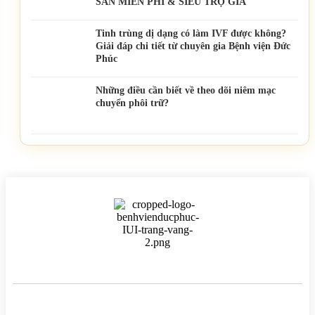
SẢN MIỄN PHÍ & SIÊU TRỢ GIÁ
Tinh trùng dị dạng có làm IVF được không?
Giải đáp chi tiết từ chuyên gia Bệnh viện Đức
Phúc
Những điều cần biết về theo dõi niêm mạc
chuyển phôi trữ?
BỆNH VIỆN HTSS & NAM HỌC ĐỨC PHÚC
Hotline:
0971 195 050