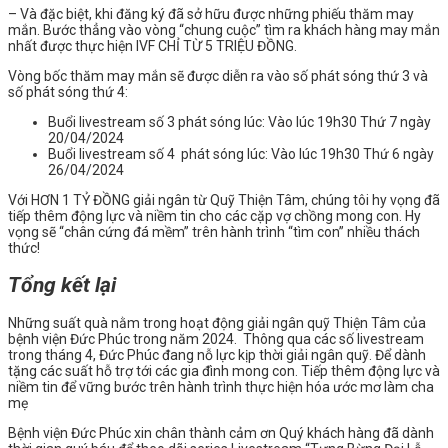
– Và đặc biệt, khi đăng ký đã sở hữu được những phiếu thăm may
mắn. Bước thẳng vào vòng “chung cuộc” tìm ra khách hàng may mắn
nhất được thực hiện IVF CHỈ TỪ 5 TRIỆU ĐỒNG.
Vòng bốc thăm may mắn sẽ được diễn ra vào số phát sóng thứ 3 và
số phát sóng thứ 4:
Buổi livestream số 3 phát sóng lúc: Vào lúc 19h30 Thứ 7 ngày
20/04/2024
Buổi livestream số 4 phát sóng lúc: Vào lúc 19h30 Thứ 6 ngày
26/04/2024
Với HƠN 1 TỶ ĐỒNG giải ngân từ Quỹ Thiện Tâm, chúng tôi hy vọng đã
tiếp thêm động lực và niềm tin cho các cặp vợ chồng mong con. Hy
vọng sẽ “chân cứng đá mềm” trên hành trình “tìm con” nhiều thách
thức!
Tổng kết lại
Những suất quà nằm trong hoạt động giải ngân quỹ Thiện Tâm của
bệnh viện Đức Phúc trong năm 2024. Thông qua các số livestream
trong tháng 4, Đức Phúc đang nỗ lực kịp thời giải ngân quỹ. Để dành
tặng các suất hỗ trợ tới các gia đình mong con. Tiếp thêm động lực và
niềm tin để vững bước trên hành trình thực hiện hóa ước mơ làm cha
mẹ
Bệnh viện Đức Phúc xin chân thành cảm ơn Quý khách hàng đã dành