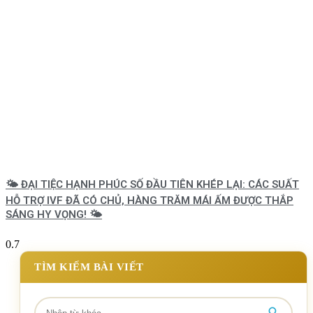
🌤️ ĐẠI TIỆC HẠNH PHÚC SỐ ĐẦU TIÊN KHÉP LẠI: CÁC SUẤT
HỖ TRỢ IVF ĐÃ CÓ CHỦ, HÀNG TRĂM MÁI ẤM ĐƯỢC THẮP
SÁNG HY VỌNG! 🌤️
TÌM KIẾM BÀI VIẾT