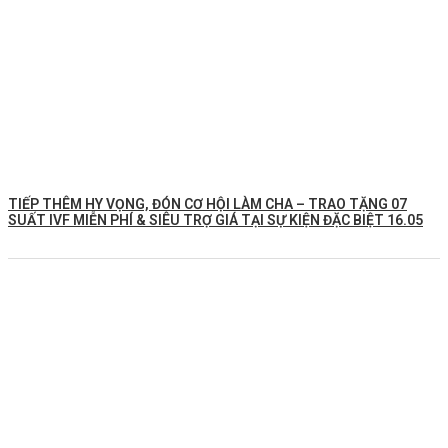
TIẾP THÊM HY VỌNG, ĐÓN CƠ HỘI LÀM CHA – TRAO TẶNG 07
SUẤT IVF MIỄN PHÍ & SIÊU TRỢ GIÁ TẠI SỰ KIỆN ĐẶC BIỆT 16.05