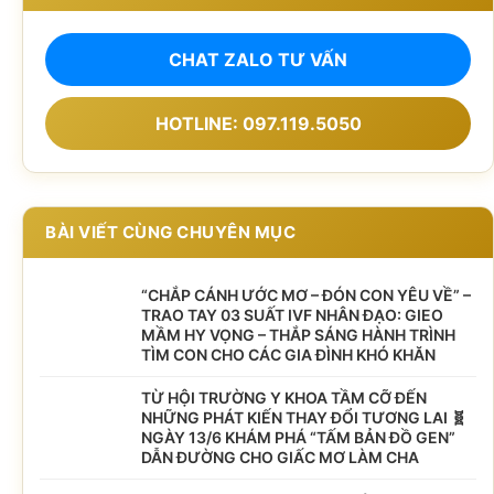
CHAT ZALO TƯ VẤN
HOTLINE: 097.119.5050
BÀI VIẾT CÙNG CHUYÊN MỤC
“CHẮP CÁNH ƯỚC MƠ – ĐÓN CON YÊU VỀ” –
TRAO TAY 03 SUẤT IVF NHÂN ĐẠO: GIEO
MẦM HY VỌNG – THẮP SÁNG HÀNH TRÌNH
TÌM CON CHO CÁC GIA ĐÌNH KHÓ KHĂN
TỪ HỘI TRƯỜNG Y KHOA TẦM CỠ ĐẾN
NHỮNG PHÁT KIẾN THAY ĐỔI TƯƠNG LAI 🧬
NGÀY 13/6 KHÁM PHÁ “TẤM BẢN ĐỒ GEN”
DẪN ĐƯỜNG CHO GIẤC MƠ LÀM CHA