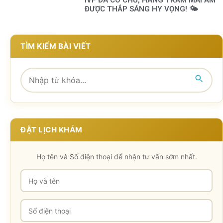
ĐƯỢC THẮP SÁNG HY VỌNG! 🌤️
TÌM KIẾM BÀI VIẾT
ĐẶT LỊCH KHÁM
Họ tên và Số điện thoại để nhận tư vấn sớm nhất.