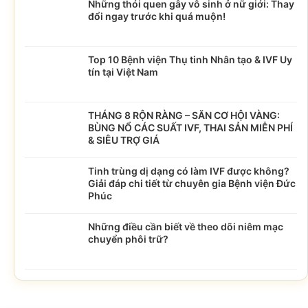
Những thói quen gây vô sinh ở nữ giới: Thay
đổi ngay trước khi quá muộn!
Top 10 Bệnh viện Thụ tinh Nhân tạo & IVF Uy
tín tại Việt Nam
THÁNG 8 RỘN RÀNG – SĂN CƠ HỘI VÀNG:
BÙNG NỔ CÁC SUẤT IVF, THAI SẢN MIỄN PHÍ
& SIÊU TRỢ GIÁ
Tinh trùng dị dạng có làm IVF được không?
Giải đáp chi tiết từ chuyên gia Bệnh viện Đức
Phúc
Những điều cần biết về theo dõi niêm mạc
chuyển phôi trữ?