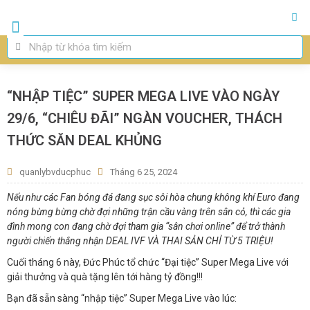
Trang chủ
Giới Thiệu
Thụ Tinh Ống Nghiệm IVF
Thụ Tinh Nhân Tạo IUI
Chuyên Khoa
“NHẬP TIỆC” SUPER MEGA LIVE VÀO NGÀY
29/6, “CHIÊU ĐÃI” NGÀN VOUCHER, THÁCH
THỨC SĂN DEAL KHỦNG
quanlybvducphuc
Tháng 6 25, 2024
Nếu như các Fan bóng đá đang sục sôi hòa chung không khí Euro đang
nóng bừng bừng chờ đợi những trận cầu vàng trên sân cỏ, thì các gia
đình mong con đang chờ đợi tham gia “sân chơi online” để trở thành
người chiến thắng nhận DEAL IVF VÀ THAI SẢN CHỈ TỪ 5 TRIỆU!
Cuối tháng 6 này, Đức Phúc tổ chức “Đại tiệc” Super Mega Live với
giải thưởng và quà tặng lên tới hàng tỷ đồng!!!
Bạn đã sẵn sàng “nhập tiệc” Super Mega Live vào lúc: