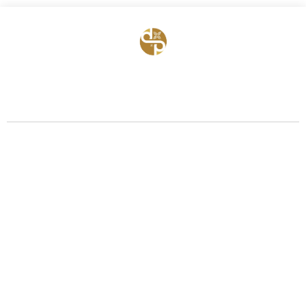
BỆNH VIỆN HTSS & NAM HỌC ĐỨC PHÚC
Hotline:
0971 195 050
Email:
info@benhvienducphuc.com
Địa chỉ: 121 Ô Đồng Lầm ( Hồ Ba Mẫu ) – Phường Văn Miếu Quốc Tử
Giám – Hà Nội.
Số 324, đường Lê Duẩn, Phường Trung Phụng, Quận Đống Đa, Thành
phố Hà Nội
Chủ quản: Công ty Cổ phần Bệnh viện Đức Phúc- Giấy phép đăng ký
–
Tại Sở Kế hoạch và Đầu tư Hà Nội.
kinh doanh số 0106759157
ĐIỀU TRỊ VÔ SINH