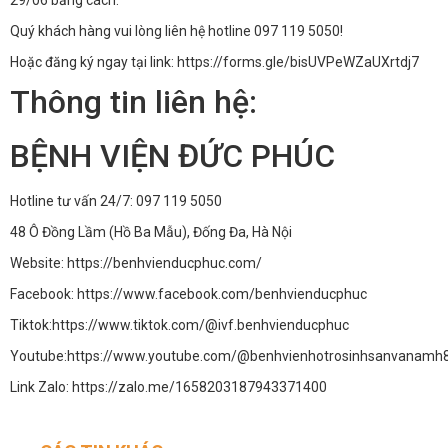
29/06 bằng cách:
Quý khách hàng vui lòng liên hệ hotline 097 119 5050!
Hoặc đăng ký ngay tại link:
https://forms.gle/bisUVPeWZaUXrtdj7
Thông tin liên hệ:
BỆNH VIỆN ĐỨC PHÚC
Hotline tư vấn 24/7: 097 119 5050
48 Ô Đồng Lầm (Hồ Ba Mẫu), Đống Đa, Hà Nội
Website:
https://benhvienducphuc.com/
Facebook:
https://www.facebook.com/benhvienducphuc
Tiktok:
https://www.tiktok.com/@ivf.benhvienducphuc
Youtube:
https://www.youtube.com/@benhvienhotrosinhsanvanamh
Link Zalo:
https://zalo.me/1658203187943371400