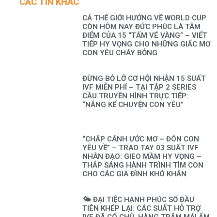
CÁC TIN KHÁC
CẢ THẾ GIỚI HƯỚNG VỀ WORLD CUP
CÒN HÔM NAY ĐỨC PHÚC LÀ TÂM
ĐIỂM CỦA 15 “TẤM VÉ VÀNG” – VIẾT
TIẾP HY VỌNG CHO NHỮNG GIẤC MƠ
CON YÊU CHÁY BỎNG
ĐỪNG BỎ LỠ CƠ HỘI NHẬN 15 SUẤT
IVF MIỄN PHÍ – TẠI TẬP 2 SERIES
CẦU TRUYỀN HÌNH TRỰC TIẾP:
“NẮNG KỂ CHUYỆN CON YÊU”
“CHẮP CÁNH ƯỚC MƠ – ĐÓN CON
YÊU VỀ” – TRAO TAY 03 SUẤT IVF
NHÂN ĐẠO: GIEO MẦM HY VỌNG –
THẮP SÁNG HÀNH TRÌNH TÌM CON
CHO CÁC GIA ĐÌNH KHÓ KHĂN
🌤️ ĐẠI TIỆC HẠNH PHÚC SỐ ĐẦU
TIÊN KHÉP LẠI: CÁC SUẤT HỖ TRỢ
IVF ĐÃ CÓ CHỦ, HÀNG TRĂM MÁI ẤM