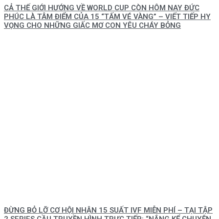
CẢ THẾ GIỚI HƯỚNG VỀ WORLD CUP CÒN HÔM NAY ĐỨC
PHÚC LÀ TÂM ĐIỂM CỦA 15 “TẤM VÉ VÀNG” – VIẾT TIẾP HY
VỌNG CHO NHỮNG GIẤC MƠ CON YÊU CHÁY BỎNG
ĐỪNG BỎ LỠ CƠ HỘI NHẬN 15 SUẤT IVF MIỄN PHÍ – TẠI TẬP
2 SERIES CẦU TRUYỀN HÌNH TRỰC TIẾP: “NẮNG KỂ CHUYỆN