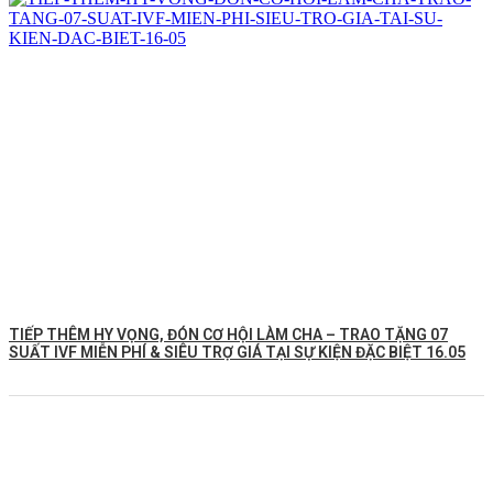
TIẾP THÊM HY VỌNG, ĐÓN CƠ HỘI LÀM CHA – TRAO TẶNG 07
SUẤT IVF MIỄN PHÍ & SIÊU TRỢ GIÁ TẠI SỰ KIỆN ĐẶC BIỆT 16.05