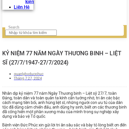
kiện
Liên Hệ
Search
KỶ NIỆM 77 NĂM NGÀY THƯƠNG BINH – LIỆT
SĨ (27/7/1947-27/7/2024)
quanlybvducphuc
Tháng 7 27, 2024
Nhân dịp kỷ niệm 77 năm Ngày Thương binh – Liệt sỹ 27/7, toàn
Đảng, toàn dân và toàn quân ta kính cẩn tưởng nhớ, tri ân các bậc
cách mạng tiền bối, anh hùng liệt sĩ, những người con ưu tú của dân
tộc đã dũng cảm chiến đấu, anh dũng hy sinh; biết ơn các thương binh
đã cống hiến một phần xương máu của mình trong sự nghiệp xây
dựng và bảo vệ Tổ quốc.
Bệnh viện Đức Phúc xin gửi lời tri ân sâu sắc và bày tỏ lòng biết ơn đến