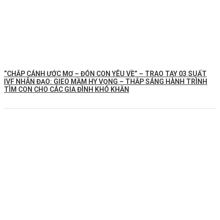
“CHẮP CÁNH ƯỚC MƠ – ĐÓN CON YÊU VỀ” – TRAO TAY 03 SUẤT
IVF NHÂN ĐẠO: GIEO MẦM HY VỌNG – THẮP SÁNG HÀNH TRÌNH
TÌM CON CHO CÁC GIA ĐÌNH KHÓ KHĂN