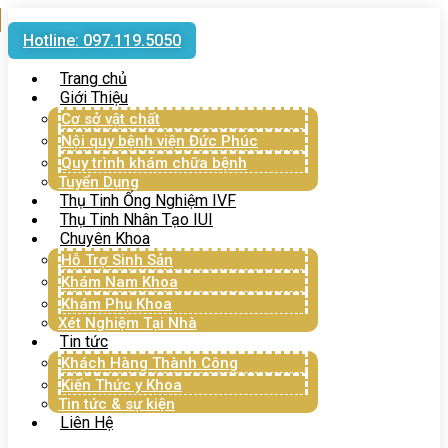
Hotline: 097.119.5050
Trang chủ
Giới Thiệu
Cơ sở vật chất
Nội quy bệnh viện Đức Phúc
Quy trình khám chữa bệnh
Tuyển Dụng
Thụ Tinh Ống Nghiệm IVF
Thụ Tinh Nhân Tạo IUI
Chuyên Khoa
Hỗ Trợ Sinh Sản
Khám Nam Khoa
Khám Phụ Khoa
Xét Nghiệm Tại Nhà
Tin tức
Khách Hàng Thành Công
Kiến Thức y Khoa
Tin tức & sự kiện
Liên Hệ