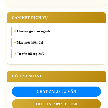
CAM KẾT DỊCH VỤ
Chuyên gia đầu ngành
✔
Máy móc hiện đại
✔
Tư vấn hỗ trợ 24/7
✔
HỖ TRỢ NHANH
CHAT ZALO TƯ VẤN
HOTLINE: 097.119.5050