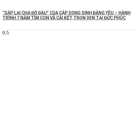
️“GẶP LẠI CHA ĐỠ ĐẦU” CỦA CẶP SONG SINH ĐÁNG YÊU – HÀNH
TRÌNH 7 NĂM TÌM CON VÀ CÁI KẾT TRỌN VẸN TẠI ĐỨC PHÚC