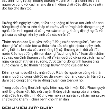
các anh hùng liệt sỹ, những thương – bệnh binh, gia đình liệt sĩ và
người có công với cách mạng đã anh dũng chiến đấu để bảo vệ nền
độc lập cho dân tộc.
Hướng đến ngày kỷ niệm, nhiều hoạt động tri ân và tôn vinh các anh
hùng liệt sỹ diễn ra trên khắp cả nước, với những hành động mang ý
nghĩa tôn vinh người có công với cách mạng, khẳng định ý nghĩa vô
giá của sự cống hiến, hy sinh của các chiến sĩ.
Thấm nhuần đạo lý truyền thống “Uống nước nhớ nguồn”, “Đền ơn
đáp nghĩa” của dân tộc và thấu hiểu sâu sắc giá trị của sự hy sinh,
cống hiến to lớn của các anh hùng liệt sỹ, thương binh đối với đất
nước. Các hoạt động đền ơn đáp nghĩa, phong trào “Toàn dân chăm
sóc các gia đình thương binh, liệt sĩ và người có công với cách mạng”
ngày càng phát triển sâu rộng, được xã hội đồng tình hưởng ứng,
cùng chăm lo, trở thành nét đẹp truyền thống của dân tộc.
Đến nay, cả nước đã xác nhận được 9,2 triệu người có công và thân
nhân người có công, chế độ ưu đãi ngày một nâng cao gắn liền với sự
đảm bảo công bằng và sự đồng thuận của toàn xã hội.
Trong cuộc sống thời bình ngày hôm nay, Bệnh viện Đức Phúc nguyện
một lòng đoàn kết, tiếp nối truyền thống cách mạng của cha ông,
phấn đấu trau dồi trình độ chuyên môn và nghiệp vụ nhằm nâng cao
chất lượng khám – chữa bệnh cho nhân dân.
BỆNH VIỆN ĐỨC PHÚC