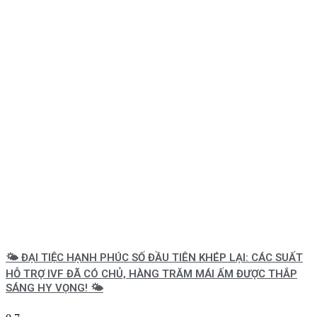
🌤️ ĐẠI TIỆC HẠNH PHÚC SỐ ĐẦU TIÊN KHÉP LẠI: CÁC SUẤT
HỖ TRỢ IVF ĐÃ CÓ CHỦ, HÀNG TRĂM MÁI ẤM ĐƯỢC THẮP
SÁNG HY VỌNG! 🌤️