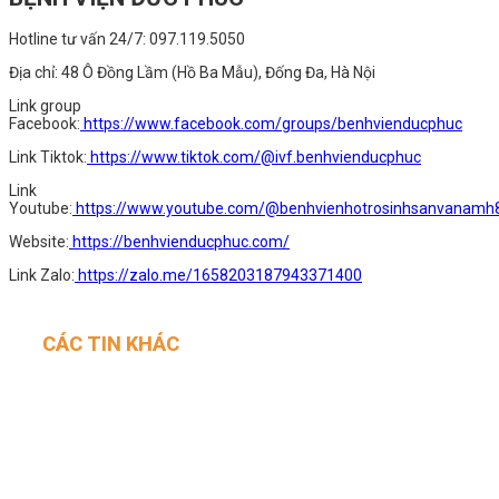
Hotline tư vấn 24/7: 097.119.5050
Địa chỉ: 48 Ô Đồng Lầm (Hồ Ba Mẫu), Đống Đa, Hà Nội
️Link group
Facebook:
https://www.facebook.com/groups/benhvienducphuc
Link Tiktok:
https://www.tiktok.com/@ivf.benhvienducphuc
Link
Youtube:
https://www.youtube.com/@benhvienhotrosinhsanvanamh
Website:
https://benhvienducphuc.com/
Link Zalo:
https://zalo.me/1658203187943371400
CÁC TIN KHÁC