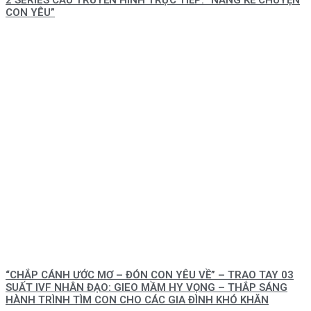
CON YÊU”
“CHẮP CÁNH ƯỚC MƠ – ĐÓN CON YÊU VỀ” – TRAO TAY 03
SUẤT IVF NHÂN ĐẠO: GIEO MẦM HY VỌNG – THẮP SÁNG
HÀNH TRÌNH TÌM CON CHO CÁC GIA ĐÌNH KHÓ KHĂN