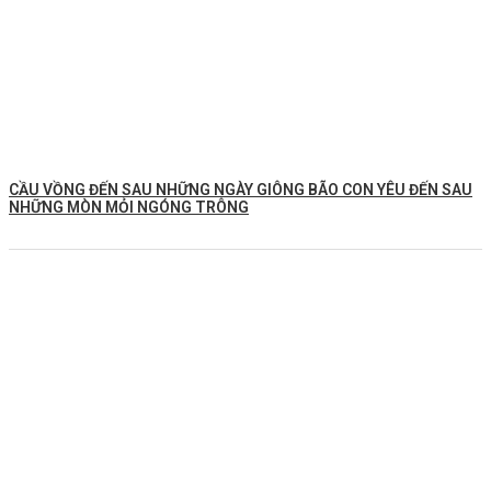
CẦU VỒNG ĐẾN SAU NHỮNG NGÀY GIÔNG BÃO CON YÊU ĐẾN SAU
NHỮNG MÒN MỎI NGÓNG TRÔNG