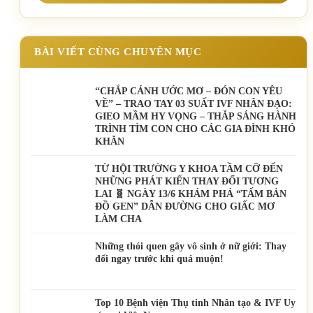
BÀI VIẾT CÙNG CHUYÊN MỤC
“CHẮP CÁNH ƯỚC MƠ – ĐÓN CON YÊU
VỀ” – TRAO TAY 03 SUẤT IVF NHÂN ĐẠO:
GIEO MẦM HY VỌNG – THẮP SÁNG HÀNH
TRÌNH TÌM CON CHO CÁC GIA ĐÌNH KHÓ
KHĂN
TỪ HỘI TRƯỜNG Y KHOA TẦM CỠ ĐẾN
NHỮNG PHÁT KIẾN THAY ĐỔI TƯƠNG
LAI 🧬 NGÀY 13/6 KHÁM PHÁ “TẤM BẢN
ĐỒ GEN” DẪN ĐƯỜNG CHO GIẤC MƠ
LÀM CHA
Những thói quen gây vô sinh ở nữ giới: Thay
đổi ngay trước khi quá muộn!
Top 10 Bệnh viện Thụ tinh Nhân tạo & IVF Uy