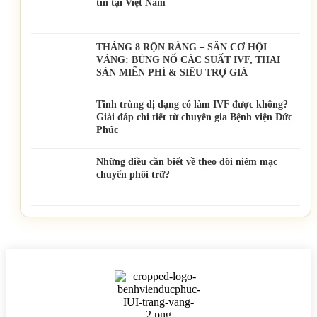
tín tại Việt Nam
THÁNG 8 RỘN RÀNG – SĂN CƠ HỘI
VÀNG: BÙNG NỔ CÁC SUẤT IVF, THAI
SẢN MIỄN PHÍ & SIÊU TRỢ GIÁ
Tinh trùng dị dạng có làm IVF được không?
Giải đáp chi tiết từ chuyên gia Bệnh viện Đức
Phúc
Những điều cần biết về theo dõi niêm mạc
chuyển phôi trữ?