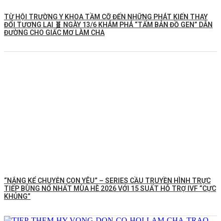
TỪ HỘI TRƯỜNG Y KHOA TẦM CỠ ĐẾN NHỮNG PHÁT KIẾN THAY
ĐỔI TƯƠNG LAI 🧬 NGÀY 13/6 KHÁM PHÁ “TẤM BẢN ĐỒ GEN” DẪN
ĐƯỜNG CHO GIẤC MƠ LÀM CHA
“NẮNG KỂ CHUYỆN CON YÊU” – SERIES CẦU TRUYỀN HÌNH TRỰC
TIẾP BÙNG NỔ NHẤT MÙA HÈ 2026 VỚI 15 SUẤT HỖ TRỢ IVF “CỰC
KHỦNG”