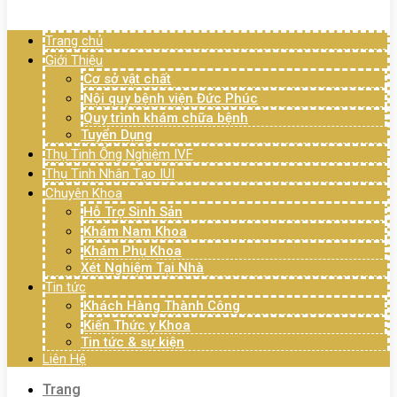
Menu
Trang chủ
Giới Thiệu
Cơ sở vật chất
Nội quy bệnh viện Đức Phúc
Quy trình khám chữa bệnh
Tuyển Dụng
Thụ Tinh Ống Nghiệm IVF
Thụ Tinh Nhân Tạo IUI
Chuyên Khoa
Hỗ Trợ Sinh Sản
Khám Nam Khoa
Khám Phụ Khoa
Xét Nghiệm Tại Nhà
Tin tức
Khách Hàng Thành Công
Kiến Thức y Khoa
Tin tức & sự kiện
Liên Hệ
Trang