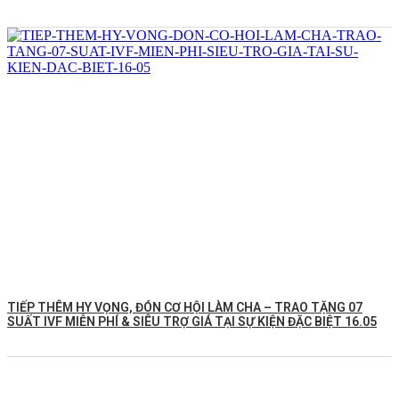
TIẾP THÊM HY VỌNG, ĐÓN CƠ HỘI LÀM CHA – TRAO TẶNG 07
SUẤT IVF MIỄN PHÍ & SIÊU TRỢ GIÁ TẠI SỰ KIỆN ĐẶC BIỆT 16.05