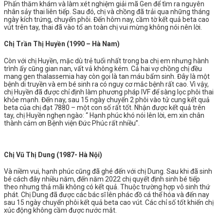
Phấn thăm khám và làm xét nghiệm giải mã Gen để tìm ra nguyên
nhân sảy thai liên tiếp. Sau đó, chị và chồng đã trải qua những tháng
ngày kích trứng, chuyển phôi. Đến hôm nay, cầm tờ kết quả beta cao
vút trên tay, thai đã vào tổ an toàn chị vui mừng không nói nên lời.
Chị Trần Thị Huyền (1990 – Hà Nam)
Còn với chị Huyền, mặc dù trẻ tuổi nhất trong ba chị em nhưng hành
trình ấy cũng gian nan, vất vả không kém. Cả hai vợ chồng chị đều
mang gen thalassemia hay còn gọi là tan máu bẩm sinh. Đây là một
bệnh di truyền và em bé sinh ra có nguy cơ mắc bệnh rất cao. Vì vậy,
chị Huyền đã được chỉ định làm phương pháp IVF để sàng lọc phôi thai
khỏe mạnh. Đến nay, sau 15 ngày chuyển 2 phôi vào tử cung kết quả
beta của chị đạt 7880 – một con số rất tốt. Nhận được kết quả trên
tay, chị Huyền nghẹn ngào: “ Hạnh phúc khó nói lên lời, em xin chân
thành cảm ơn Bệnh viện Đức Phúc rất nhiều”.
Chị Vũ Thị Dung (1987- Hà Nội)
Và niềm vui, hạnh phúc cũng đã ghé đến với chị Dung. Sau khi đã sinh
bé cách đây nhiều năm, đến năm 2022 chị quyết định sinh bé tiếp
theo nhưng thả mãi không có kết quả. Thuộc trường hợp vô sinh thứ
phát. Chị Dung đã được các bác sĩ lên phác đồ cá thể hóa và đến nay
sau 15 ngày chuyển phôi kết quả beta cao vút. Các chỉ số tốt khiến chị
xúc động không cầm được nước mắt.