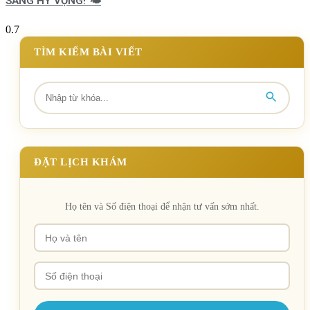
SÁNG HY VỌNG! 🌤️
TÌM KIẾM BÀI VIẾT
ĐẶT LỊCH KHÁM
Họ tên và Số điện thoại để nhận tư vấn sớm nhất.