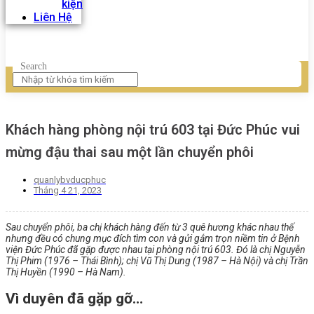
kiện
Liên Hệ
Search
Khách hàng phòng nội trú 603 tại Đức Phúc vui
mừng đậu thai sau một lần chuyển phôi
quanlybvducphuc
Tháng 4 21, 2023
Sau chuyển phôi, ba chị khách hàng đến từ 3 quê hương khác nhau thế
nhưng đều có chung mục đích tìm con và gửi gắm trọn niềm tin ở Bệnh
viện Đức Phúc đã gặp được nhau tại phòng nội trú 603. Đó là chị Nguyễn
Thị Phim (1976 – Thái Bình); chị Vũ Thị Dung (1987 – Hà Nội) và chị Trần
Thị Huyền (1990 – Hà Nam).
Vì duyên đã gặp gỡ…