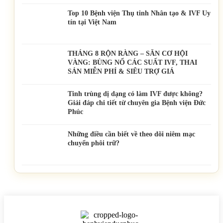
Top 10 Bệnh viện Thụ tinh Nhân tạo & IVF Uy
tín tại Việt Nam
THÁNG 8 RỘN RÀNG – SĂN CƠ HỘI
VÀNG: BÙNG NỔ CÁC SUẤT IVF, THAI
SẢN MIỄN PHÍ & SIÊU TRỢ GIÁ
Tinh trùng dị dạng có làm IVF được không?
Giải đáp chi tiết từ chuyên gia Bệnh viện Đức
Phúc
Những điều cần biết về theo dõi niêm mạc
chuyển phôi trữ?