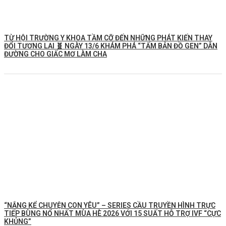
TỪ HỘI TRƯỜNG Y KHOA TẦM CỠ ĐẾN NHỮNG PHÁT KIẾN THAY
ĐỔI TƯƠNG LAI 🧬 NGÀY 13/6 KHÁM PHÁ “TẤM BẢN ĐỒ GEN” DẪN
ĐƯỜNG CHO GIẤC MƠ LÀM CHA
“NẮNG KỂ CHUYỆN CON YÊU” – SERIES CẦU TRUYỀN HÌNH TRỰC
TIẾP BÙNG NỔ NHẤT MÙA HÈ 2026 VỚI 15 SUẤT HỖ TRỢ IVF “CỰC
KHỦNG”