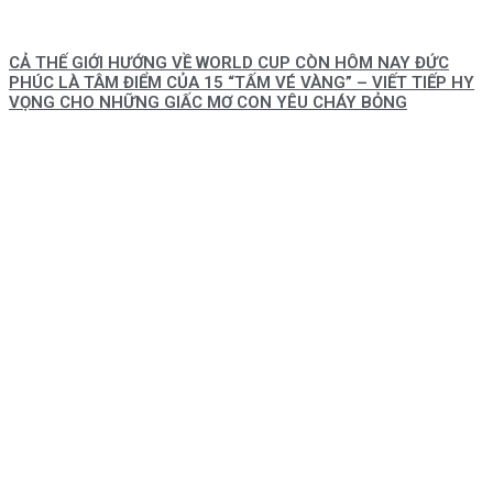
CẢ THẾ GIỚI HƯỚNG VỀ WORLD CUP CÒN HÔM NAY ĐỨC
PHÚC LÀ TÂM ĐIỂM CỦA 15 “TẤM VÉ VÀNG” – VIẾT TIẾP HY
VỌNG CHO NHỮNG GIẤC MƠ CON YÊU CHÁY BỎNG