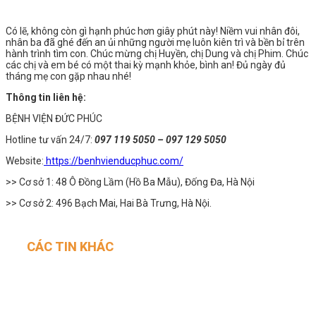
Có lẽ, không còn gì hạnh phúc hơn giây phút này! Niềm vui nhân đôi,
nhân ba đã ghé đến an ủi những người mẹ luôn kiên trì và bền bỉ trên
hành trình tìm con. Chúc mừng chị Huyền, chị Dung và chị Phim. Chúc
các chị và em bé có một thai kỳ mạnh khỏe, bình an! Đủ ngày đủ
tháng mẹ con gặp nhau nhé!
Thông tin liên hệ:
BỆNH VIỆN ĐỨC PHÚC
Hotline tư vấn 24/7:
097 119 5050 – 097 129 5050
Website:
https://benhvienducphuc.com/
>> Cơ sở 1: 48 Ô Đồng Lầm (Hồ Ba Mẫu), Đống Đa, Hà Nội
>> Cơ sở 2: 496 Bạch Mai, Hai Bà Trưng, Hà Nội.
CÁC TIN KHÁC