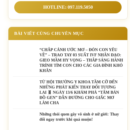
HOTLINE: 097.119.5050
BÀI VIẾT CÙNG CHUYÊN MỤC
“CHẮP CÁNH ƯỚC MƠ – ĐÓN CON YÊU
VỀ” – TRAO TAY 03 SUẤT IVF NHÂN ĐẠO:
GIEO MẦM HY VỌNG – THẮP SÁNG HÀNH
TRÌNH TÌM CON CHO CÁC GIA ĐÌNH KHÓ
KHĂN
TỪ HỘI TRƯỜNG Y KHOA TẦM CỠ ĐẾN
NHỮNG PHÁT KIẾN THAY ĐỔI TƯƠNG
LAI 🧬 NGÀY 13/6 KHÁM PHÁ “TẤM BẢN
ĐỒ GEN” DẪN ĐƯỜNG CHO GIẤC MƠ
LÀM CHA
Những thói quen gây vô sinh ở nữ giới: Thay
đổi ngay trước khi quá muộn!