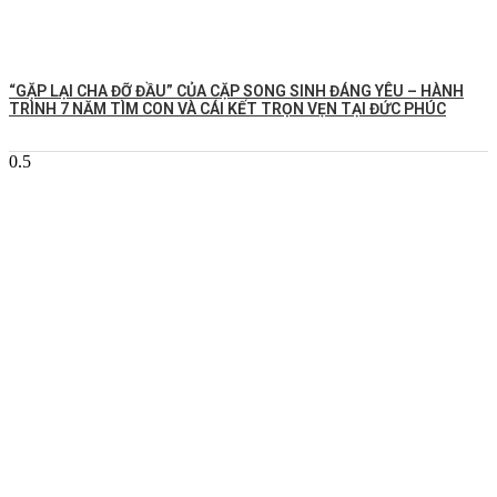
️“GẶP LẠI CHA ĐỠ ĐẦU” CỦA CẶP SONG SINH ĐÁNG YÊU – HÀNH
TRÌNH 7 NĂM TÌM CON VÀ CÁI KẾT TRỌN VẸN TẠI ĐỨC PHÚC