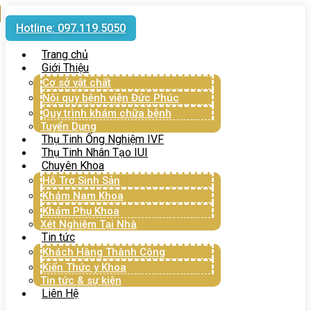
Hotline: 097.119.5050
Trang chủ
Giới Thiệu
Cơ sở vật chất
Nội quy bệnh viện Đức Phúc
Quy trình khám chữa bệnh
Tuyển Dụng
Thụ Tinh Ống Nghiệm IVF
Thụ Tinh Nhân Tạo IUI
Chuyên Khoa
Hỗ Trợ Sinh Sản
Khám Nam Khoa
Khám Phụ Khoa
Xét Nghiệm Tại Nhà
Tin tức
Khách Hàng Thành Công
Kiến Thức y Khoa
Tin tức & sự kiện
Liên Hệ