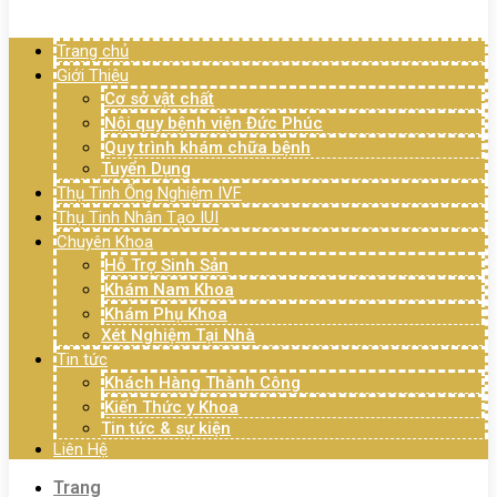
Menu
Trang chủ
Giới Thiệu
Cơ sở vật chất
Nội quy bệnh viện Đức Phúc
Quy trình khám chữa bệnh
Tuyển Dụng
Thụ Tinh Ống Nghiệm IVF
Thụ Tinh Nhân Tạo IUI
Chuyên Khoa
Hỗ Trợ Sinh Sản
Khám Nam Khoa
Khám Phụ Khoa
Xét Nghiệm Tại Nhà
Tin tức
Khách Hàng Thành Công
Kiến Thức y Khoa
Tin tức & sự kiện
Liên Hệ
Trang