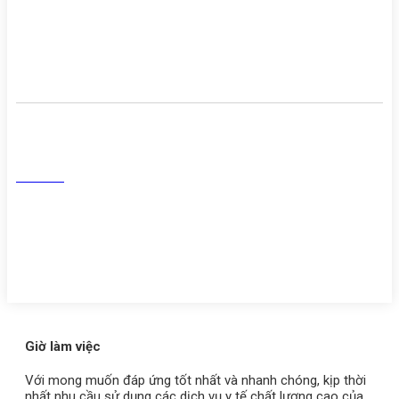
Cơ sở vật chất
Danh sách người thực hành
khám chữa bệnh
Mạng Xã Hội
Facebook
Tiktok
Youtube
Zalo
Giờ làm việc
Với mong muốn đáp ứng tốt nhất và nhanh chóng, kịp thời
nhất nhu cầu sử dụng các dịch vụ y tế chất lượng cao của