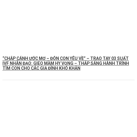
“CHẮP CÁNH ƯỚC MƠ – ĐÓN CON YÊU VỀ” – TRAO TAY 03 SUẤT
IVF NHÂN ĐẠO: GIEO MẦM HY VỌNG – THẮP SÁNG HÀNH TRÌNH
TÌM CON CHO CÁC GIA ĐÌNH KHÓ KHĂN