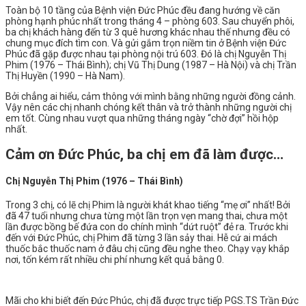
Toàn bộ 10 tầng của Bệnh viện Đức Phúc đều đang hướng về căn
phòng hạnh phúc nhất trong tháng 4 – phòng 603. Sau chuyển phôi,
ba chị khách hàng đến từ 3 quê hương khác nhau thế nhưng đều có
chung mục đích tìm con. Và gửi gắm trọn niềm tin ở Bệnh viện Đức
Phúc đã gặp được nhau tại phòng nội trú 603. Đó là chị Nguyễn Thị
Phim (1976 – Thái Bình); chị Vũ Thị Dung (1987 – Hà Nội) và chị Trần
Thị Huyền (1990 – Hà Nam).
Bởi chẳng ai hiểu, cảm thông với mình bằng những người đồng cảnh.
Vậy nên các chị nhanh chóng kết thân và trở thành những người chị
em tốt. Cùng nhau vượt qua những tháng ngày “chờ đợi” hồi hộp
nhất.
Cảm ơn Đức Phúc, ba chị em đã làm được…
Chị Nguyễn Thị Phim (1976 – Thái Bình)
Trong 3 chị, có lẽ chị Phim là người khát khao tiếng “mẹ ơi” nhất! Bởi
đã 47 tuổi nhưng chưa từng một lần trọn vẹn mang thai, chưa một
lần được bồng bế đứa con do chính mình “dứt ruột” đẻ ra. Trước khi
đến với Đức Phúc, chị Phim đã từng 3 lần sảy thai. Hễ cứ ai mách
thuốc bắc thuốc nam ở đâu chị cũng đều nghe theo. Chạy vạy khắp
nơi, tốn kém rất nhiều chi phí nhưng kết quả bằng 0.
Mãi cho khi biết đến Đức Phúc, chị đã được trực tiếp PGS.TS Trần Đức