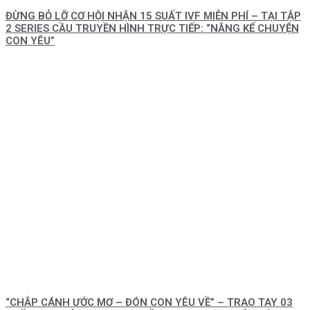
ĐỪNG BỎ LỠ CƠ HỘI NHẬN 15 SUẤT IVF MIỄN PHÍ – TẠI TẬP
2 SERIES CẦU TRUYỀN HÌNH TRỰC TIẾP: “NẮNG KỂ CHUYỆN
CON YÊU”
“CHẮP CÁNH ƯỚC MƠ – ĐÓN CON YÊU VỀ” – TRAO TAY 03