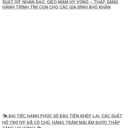
SUẤT IVF NHÂN ĐẠO: GIEO MẦM HY VỌNG – THẮP SÁNG
HÀNH TRÌNH TÌM CON CHO CÁC GIA ĐÌNH KHÓ KHĂN
🌤️ ĐẠI TIỆC HẠNH PHÚC SỐ ĐẦU TIÊN KHÉP LẠI: CÁC SUẤT
HỖ TRỢ IVF ĐÃ CÓ CHỦ, HÀNG TRĂM MÁI ẤM ĐƯỢC THẮP