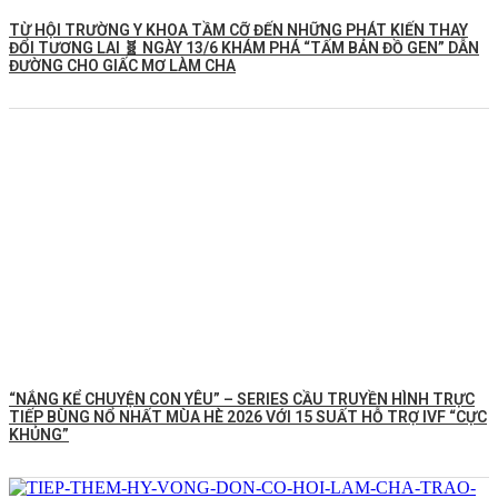
TỪ HỘI TRƯỜNG Y KHOA TẦM CỠ ĐẾN NHỮNG PHÁT KIẾN THAY
ĐỔI TƯƠNG LAI 🧬 NGÀY 13/6 KHÁM PHÁ “TẤM BẢN ĐỒ GEN” DẪN
ĐƯỜNG CHO GIẤC MƠ LÀM CHA
“NẮNG KỂ CHUYỆN CON YÊU” – SERIES CẦU TRUYỀN HÌNH TRỰC
TIẾP BÙNG NỔ NHẤT MÙA HÈ 2026 VỚI 15 SUẤT HỖ TRỢ IVF “CỰC
KHỦNG”