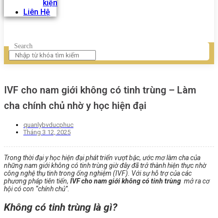
kiện
Liên Hệ
Search
IVF cho nam giới không có tinh trùng – Làm
cha chính chủ nhờ y học hiện đại
quanlybvducphuc
Tháng 3 12, 2025
Trong thời đại y học hiện đại phát triển vượt bậc, ước mơ làm cha của
những nam giới không có tinh trùng giờ đây đã trở thành hiện thực nhờ
công nghệ thụ tinh trong ống nghiệm (IVF). Với sự hỗ trợ của các
phương pháp tiên tiến,
IVF cho nam giới không có tinh trùng
mở ra cơ
hội có con “chính chủ”.
Không có tinh trùng là gì?