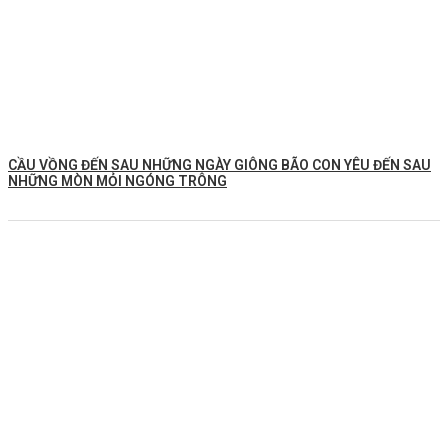
CẦU VỒNG ĐẾN SAU NHỮNG NGÀY GIÔNG BÃO CON YÊU ĐẾN SAU
NHỮNG MÒN MỎI NGÓNG TRÔNG