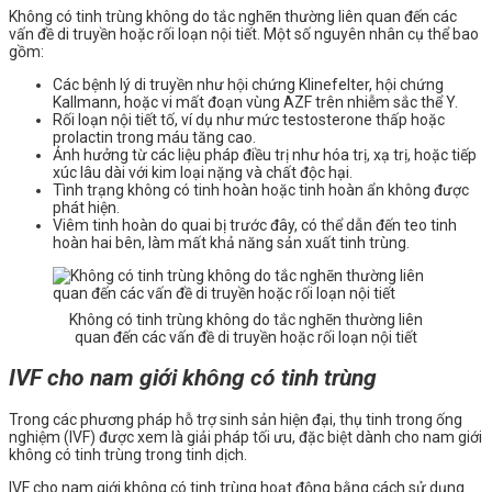
Không có tinh trùng không do tắc nghẽn thường liên quan đến các
vấn đề di truyền hoặc rối loạn nội tiết. Một số nguyên nhân cụ thể bao
gồm:
Các bệnh lý di truyền như hội chứng Klinefelter, hội chứng
Kallmann, hoặc vi mất đoạn vùng AZF trên nhiễm sắc thể Y.
Rối loạn nội tiết tố, ví dụ như mức testosterone thấp hoặc
prolactin trong máu tăng cao.
Ảnh hưởng từ các liệu pháp điều trị như hóa trị, xạ trị, hoặc tiếp
xúc lâu dài với kim loại nặng và chất độc hại.
Tình trạng không có tinh hoàn hoặc tinh hoàn ẩn không được
phát hiện.
Viêm tinh hoàn do quai bị trước đây, có thể dẫn đến teo tinh
hoàn hai bên, làm mất khả năng sản xuất tinh trùng.
Không có tinh trùng không do tắc nghẽn thường liên
quan đến các vấn đề di truyền hoặc rối loạn nội tiết
IVF cho nam giới không có tinh trùng
Trong các phương pháp hỗ trợ sinh sản hiện đại, thụ tinh trong ống
nghiệm (IVF) được xem là giải pháp tối ưu, đặc biệt dành cho nam giới
không có tinh trùng trong tinh dịch.
IVF cho nam giới không có tinh trùng hoạt động bằng cách sử dụng