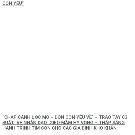
CON YÊU”
“CHẮP CÁNH ƯỚC MƠ – ĐÓN CON YÊU VỀ” – TRAO TAY 03
SUẤT IVF NHÂN ĐẠO: GIEO MẦM HY VỌNG – THẮP SÁNG
HÀNH TRÌNH TÌM CON CHO CÁC GIA ĐÌNH KHÓ KHĂN