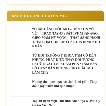
BÀI VIẾT CÙNG CHUYÊN MỤC
“CHẮP CÁNH ƯỚC MƠ – ĐÓN CON YÊU
VỀ” – TRAO TAY 03 SUẤT IVF NHÂN ĐẠO:
GIEO MẦM HY VỌNG – THẮP SÁNG HÀNH
TRÌNH TÌM CON CHO CÁC GIA ĐÌNH KHÓ
KHĂN
TỪ HỘI TRƯỜNG Y KHOA TẦM CỠ ĐẾN
NHỮNG PHÁT KIẾN THAY ĐỔI TƯƠNG
LAI 🧬 NGÀY 13/6 KHÁM PHÁ “TẤM BẢN
ĐỒ GEN” DẪN ĐƯỜNG CHO GIẤC MƠ
LÀM CHA
Những thói quen gây vô sinh ở nữ giới: Thay
đổi ngay trước khi quá muộn!
Top 10 Bệnh viện Thụ tinh Nhân tạo & IVF Uy
tín tại Việt Nam