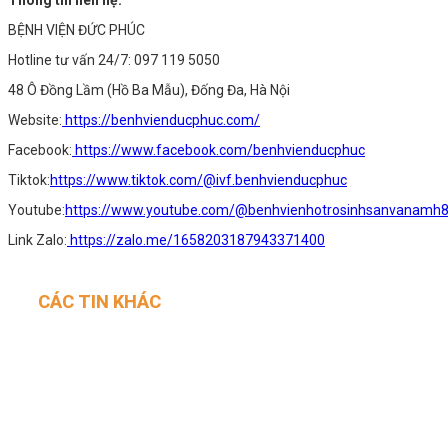
BỆNH VIỆN ĐỨC PHÚC
Hotline tư vấn 24/7: 097 119 5050
48 Ô Đồng Lầm (Hồ Ba Mẫu), Đống Đa, Hà Nội
Website:
https://benhvienducphuc.com/
Facebook:
https://www.facebook.com/benhvienducphuc
Tiktok:
https://www.tiktok.com/@ivf.benhvienducphuc
Youtube:
https://www.youtube.com/@benhvienhotrosinhsanvanamh
Link Zalo:
https://zalo.me/1658203187943371400
CÁC TIN KHÁC