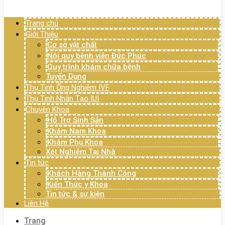
Menu
Trang chủ
Giới Thiệu
Cơ sở vật chất
Nội quy bệnh viện Đức Phúc
Quy trình khám chữa bệnh
Tuyển Dụng
Thụ Tinh Ống Nghiệm IVF
Thụ Tinh Nhân Tạo IUI
Chuyên Khoa
Hỗ Trợ Sinh Sản
Khám Nam Khoa
Khám Phụ Khoa
Xét Nghiệm Tại Nhà
Tin tức
Khách Hàng Thành Công
Kiến Thức y Khoa
Tin tức & sự kiện
Liên Hệ
Trang