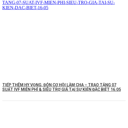
TIẾP THÊM HY VỌNG, ĐÓN CƠ HỘI LÀM CHA – TRAO TẶNG 07
SUẤT IVF MIỄN PHÍ & SIÊU TRỢ GIÁ TẠI SỰ KIỆN ĐẶC BIỆT 16.05