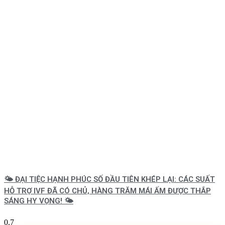
🌤️ ĐẠI TIỆC HẠNH PHÚC SỐ ĐẦU TIÊN KHÉP LẠI: CÁC SUẤT
HỖ TRỢ IVF ĐÃ CÓ CHỦ, HÀNG TRĂM MÁI ẤM ĐƯỢC THẮP
SÁNG HY VỌNG! 🌤️