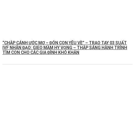
“CHẮP CÁNH ƯỚC MƠ – ĐÓN CON YÊU VỀ” – TRAO TAY 03 SUẤT
IVF NHÂN ĐẠO: GIEO MẦM HY VỌNG – THẮP SÁNG HÀNH TRÌNH
TÌM CON CHO CÁC GIA ĐÌNH KHÓ KHĂN