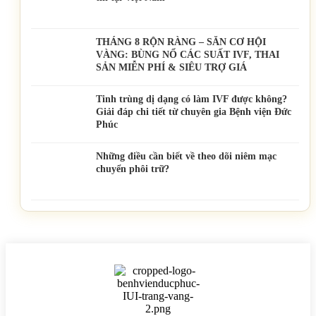
THÁNG 8 RỘN RÀNG – SĂN CƠ HỘI
VÀNG: BÙNG NỔ CÁC SUẤT IVF, THAI
SẢN MIỄN PHÍ & SIÊU TRỢ GIÁ
Tinh trùng dị dạng có làm IVF được không?
Giải đáp chi tiết từ chuyên gia Bệnh viện Đức
Phúc
Những điều cần biết về theo dõi niêm mạc
chuyển phôi trữ?