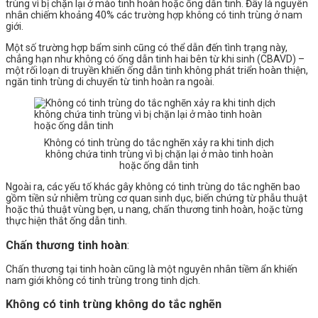
trùng vì bị chặn lại ở mào tinh hoàn hoặc ống dẫn tinh. Đây là nguyên
nhân chiếm khoảng 40% các trường hợp không có tinh trùng ở nam
giới.
Một số trường hợp bẩm sinh cũng có thể dẫn đến tình trạng này,
chẳng hạn như không có ống dẫn tinh hai bên từ khi sinh (CBAVD) –
một rối loạn di truyền khiến ống dẫn tinh không phát triển hoàn thiện,
ngăn tinh trùng di chuyển từ tinh hoàn ra ngoài.
Không có tinh trùng do tắc nghẽn xảy ra khi tinh dịch
không chứa tinh trùng vì bị chặn lại ở mào tinh hoàn
hoặc ống dẫn tinh
Ngoài ra, các yếu tố khác gây không có tinh trùng do tắc nghẽn bao
gồm tiền sử nhiễm trùng cơ quan sinh dục, biến chứng từ phẫu thuật
hoặc thủ thuật vùng bẹn, u nang, chấn thương tinh hoàn, hoặc từng
thực hiện thắt ống dẫn tinh.
Chấn thương tinh hoàn
:
Chấn thương tại tinh hoàn cũng là một nguyên nhân tiềm ẩn khiến
nam giới không có tinh trùng trong tinh dịch.
Không có tinh trùng không do tắc nghẽn