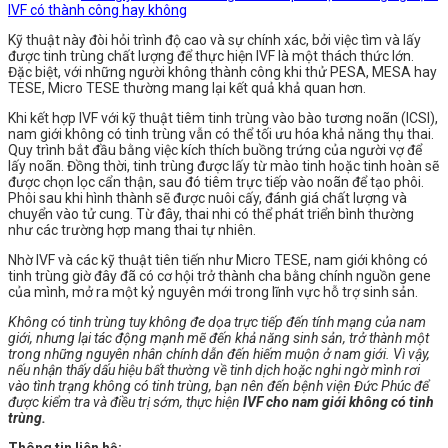
IVF có thành công hay không
Kỹ thuật này đòi hỏi trình độ cao và sự chính xác, bởi việc tìm và lấy
được tinh trùng chất lượng để thực hiện IVF là một thách thức lớn.
Đặc biệt, với những người không thành công khi thử PESA, MESA hay
TESE, Micro TESE thường mang lại kết quả khả quan hơn.
Khi kết hợp IVF với kỹ thuật tiêm tinh trùng vào bào tương noãn (ICSI),
nam giới không có tinh trùng vẫn có thể tối ưu hóa khả năng thụ thai.
Quy trình bắt đầu bằng việc kích thích buồng trứng của người vợ để
lấy noãn. Đồng thời, tinh trùng được lấy từ mào tinh hoặc tinh hoàn sẽ
được chọn lọc cẩn thận, sau đó tiêm trực tiếp vào noãn để tạo phôi.
Phôi sau khi hình thành sẽ được nuôi cấy, đánh giá chất lượng và
chuyển vào tử cung. Từ đây, thai nhi có thể phát triển bình thường
như các trường hợp mang thai tự nhiên.
Nhờ IVF và các kỹ thuật tiên tiến như Micro TESE, nam giới không có
tinh trùng giờ đây đã có cơ hội trở thành cha bằng chính nguồn gene
của mình, mở ra một kỷ nguyên mới trong lĩnh vực hỗ trợ sinh sản.
Không có tinh trùng tuy không đe dọa trực tiếp đến tính mạng của nam
giới, nhưng lại tác động mạnh mẽ đến khả năng sinh sản, trở thành một
trong những nguyên nhân chính dẫn đến hiếm muộn ở nam giới. Vì vậy,
nếu nhận thấy dấu hiệu bất thường về tinh dịch hoặc nghi ngờ mình rơi
vào tình trạng không có tinh trùng, bạn nên đến bệnh viện Đức Phúc để
được kiểm tra và điều trị sớm, thực hiện
IVF cho nam giới không có tinh
trùng.
Thông tin liên hệ: