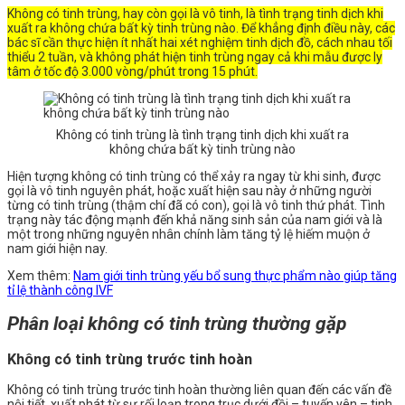
Không có tinh trùng, hay còn gọi là vô tinh, là tình trạng tinh dịch khi
xuất ra không chứa bất kỳ tinh trùng nào. Để khẳng định điều này, các
bác sĩ cần thực hiện ít nhất hai xét nghiệm tinh dịch đồ, cách nhau tối
thiểu 2 tuần, và không phát hiện tinh trùng ngay cả khi mẫu được ly
tâm ở tốc độ 3.000 vòng/phút trong 15 phút.
Không có tinh trùng là tình trạng tinh dịch khi xuất ra
không chứa bất kỳ tinh trùng nào
Hiện tượng không có tinh trùng có thể xảy ra ngay từ khi sinh, được
gọi là vô tinh nguyên phát, hoặc xuất hiện sau này ở những người
từng có tinh trùng (thậm chí đã có con), gọi là vô tinh thứ phát. Tình
trạng này tác động mạnh đến khả năng sinh sản của nam giới và là
một trong những nguyên nhân chính làm tăng tỷ lệ hiếm muộn ở
nam giới hiện nay.
Xem thêm:
Nam giới tinh trùng yếu bổ sung thực phẩm nào giúp tăng
tỉ lệ thành công IVF
Phân loại không có tinh trùng thường gặp
Không có tinh trùng trước tinh hoàn
Không có tinh trùng trước tinh hoàn thường liên quan đến các vấn đề
nội tiết, xuất phát từ sự rối loạn trong trục dưới đồi – tuyến yên – tinh