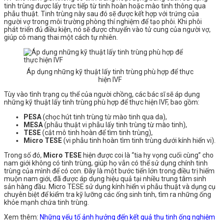
tinh trùng được lấy trực tiếp từ tinh hoàn hoặc mào tinh thông qua
phẫu thuật. Tinh trùng này sau đó sẽ được kết hợp với trứng của
người vợ trong môi trường phòng thí nghiệm để tạo phôi. Khi phôi
phát triển đủ điều kiện, nó sẽ được chuyển vào tử cung của người vợ,
giúp cô mang thai một cách tự nhiên.
Áp dụng những kỹ thuật lấy tinh trùng phù hợp để thực
hiện IVF
Tùy vào tình trạng cụ thể của người chồng, các bác sĩ sẽ áp dụng
những kỹ thuật lấy tinh trùng phù hợp để thực hiện IVF, bao gồm:
PESA
(chọc hút tinh trùng từ mào tinh qua da),
MESA
(phẫu thuật vi phẫu lấy tinh trùng từ mào tinh),
TESE
(cắt mô tinh hoàn để tìm tinh trùng),
Micro TESE
(vi phẫu tinh hoàn tìm tinh trùng dưới kính hiển vi).
Trong số đó,
Micro TESE
hiện được coi là “tia hy vọng cuối cùng” cho
nam giới không có tinh trùng, giúp họ vẫn có thể sử dụng chính tinh
trùng của mình để có con. Đây là một bước tiến lớn trong điều trị hiếm
muộn nam giới, đã được áp dụng hiệu quả tại nhiều trung tâm sinh
sản hàng đầu. Micro TESE sử dụng kính hiển vi phẫu thuật và dụng cụ
chuyên biệt để kiểm tra kỹ lưỡng các ống sinh tinh, tìm ra những ống
khỏe mạnh chứa tinh trùng.
Xem thêm:
Những yếu tố ảnh hưởng đến kết quả thụ tinh ống nghiệm