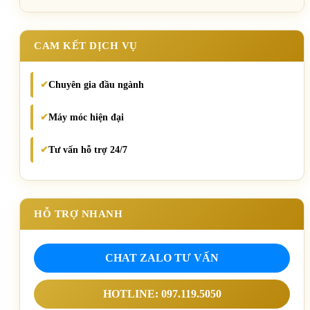
CAM KẾT DỊCH VỤ
Chuyên gia đầu ngành
✔
Máy móc hiện đại
✔
Tư vấn hỗ trợ 24/7
✔
HỖ TRỢ NHANH
CHAT ZALO TƯ VẤN
HOTLINE: 097.119.5050