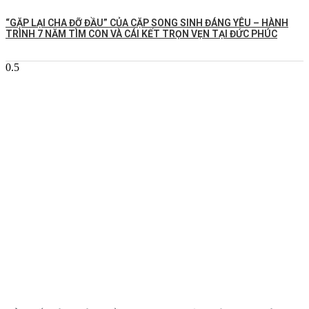
️“GẶP LẠI CHA ĐỠ ĐẦU” CỦA CẶP SONG SINH ĐÁNG YÊU – HÀNH
TRÌNH 7 NĂM TÌM CON VÀ CÁI KẾT TRỌN VẸN TẠI ĐỨC PHÚC