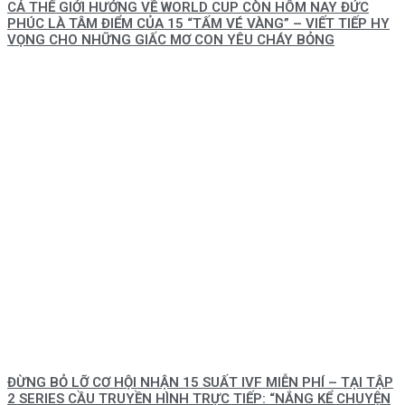
CẢ THẾ GIỚI HƯỚNG VỀ WORLD CUP CÒN HÔM NAY ĐỨC
PHÚC LÀ TÂM ĐIỂM CỦA 15 “TẤM VÉ VÀNG” – VIẾT TIẾP HY
VỌNG CHO NHỮNG GIẤC MƠ CON YÊU CHÁY BỎNG
ĐỪNG BỎ LỠ CƠ HỘI NHẬN 15 SUẤT IVF MIỄN PHÍ – TẠI TẬP
2 SERIES CẦU TRUYỀN HÌNH TRỰC TIẾP: “NẮNG KỂ CHUYỆN