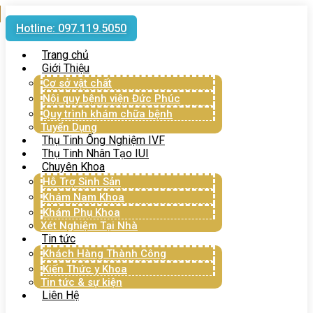
Hotline: 097.119.5050
Trang chủ
Giới Thiệu
Cơ sở vật chất
Nội quy bệnh viện Đức Phúc
Quy trình khám chữa bệnh
Tuyển Dụng
Thụ Tinh Ống Nghiệm IVF
Thụ Tinh Nhân Tạo IUI
Chuyên Khoa
Hỗ Trợ Sinh Sản
Khám Nam Khoa
Khám Phụ Khoa
Xét Nghiệm Tại Nhà
Tin tức
Khách Hàng Thành Công
Kiến Thức y Khoa
Tin tức & sự kiện
Liên Hệ