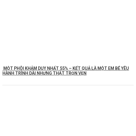
MỘT PHÔI KHẢM DUY NHẤT 55% – KẾT QUẢ LÀ MỘT EM BÉ YÊU
HÀNH TRÌNH DÀI NHƯNG THẬT TRỌN VẸN