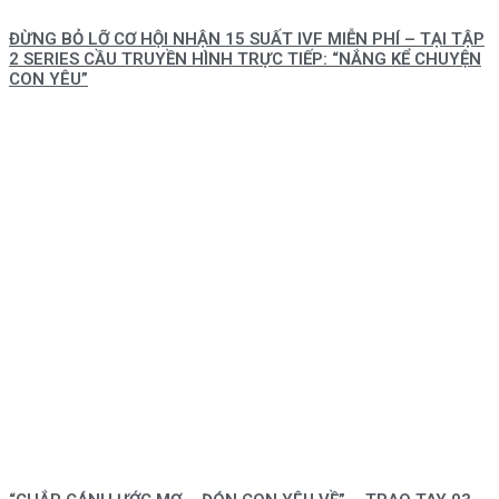
ĐỪNG BỎ LỠ CƠ HỘI NHẬN 15 SUẤT IVF MIỄN PHÍ – TẠI TẬP
2 SERIES CẦU TRUYỀN HÌNH TRỰC TIẾP: “NẮNG KỂ CHUYỆN
CON YÊU”