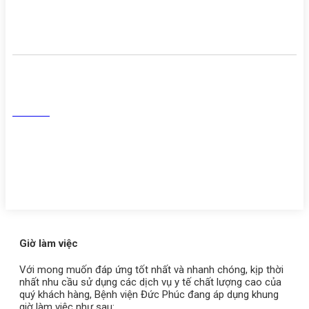
Danh sách người thực hành
khám chữa bệnh
Mạng Xã Hội
Facebook
Tiktok
Youtube
Zalo
Giờ làm việc
Với mong muốn đáp ứng tốt nhất và nhanh chóng, kịp thời
nhất nhu cầu sử dụng các dịch vụ y tế chất lượng cao của
quý khách hàng, Bệnh viện Đức Phúc đang áp dụng khung
giờ làm việc như sau: