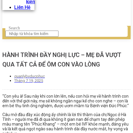
kiện
Liên Hệ
Search
HÀNH TRÌNH ĐẦY NGHỊ LỰC – MẸ ĐÃ VƯỢT
QUA TẤT CẢ ĐỂ ÔM CON VÀO LÒNG
quanlybvducphuc
Tháng 7 19, 2025
“Con yêu à! Sau này khi con lớn lên, nếu con hỏi mẹ về hành trình con
đến với thế giới này, mẹ sẽ không ngần ngại kể cho con nghe – con là
em bé thụ tinh ống nghiệm, được ươm mầm từ Bệnh viện Đức Phúc.”
Câu mở đầu đầy xúc động ấy chính là lời thì thầm của chị Ngọc ở Hà
Tĩnh – người mẹ đã đi qua không ít gian nan để chạm tay đến phép
màu mang tên “Phúc Khang” – một em bé IVF khỏe mạnh, đáng yêu
và là kết quả ngọt ngào sau hành trình dài đầy nước mắt, hy vọng và