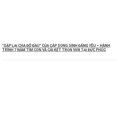
️“GẶP LẠI CHA ĐỠ ĐẦU” CỦA CẶP SONG SINH ĐÁNG YÊU – HÀNH
TRÌNH 7 NĂM TÌM CON VÀ CÁI KẾT TRỌN VẸN TẠI ĐỨC PHÚC