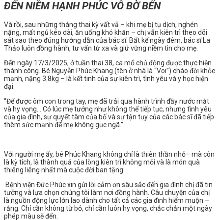
ĐẾN NIỀM HẠNH PHÚC VÔ BỜ BẾN
Và rồi, sau những tháng thai kỳ vất vả – khi mẹ bị tụ dịch, nghén
nặng, mất ngủ kéo dài, ăn uống khó khăn – chị vẫn kiên trì theo dõi
sát sao theo đúng hướng dẫn của bác sĩ. Bất kể ngày đêm, bác sĩ La
Thảo luôn đồng hành, tư vấn từ xa và giữ vững niềm tin cho mẹ.
Đến ngày 17/3/2025, ở tuần thai 38, ca mổ chủ động được thực hiện
thành công. Bé Nguyễn Phúc Khang (tên ở nhà là “Voi”) chào đời khỏe
mạnh, nặng 3.8kg – là kết tinh của sự kiên trì, tình yêu và y học hiện
đại.
“Để được ôm con trong tay, mẹ đã trải qua hành trình đầy nước mắt
và hy vọng… Có lúc mẹ tưởng như không thể tiếp tục, nhưng tình yêu
của gia đình, sự quyết tâm của bố và sự tận tụy của các bác sĩ đã tiếp
thêm sức mạnh để mẹ không gục ngã.”
Với người mẹ ấy, bé Phúc Khang không chỉ là thiên thần nhỏ– mà còn
là kỳ tích, là thành quả của lòng kiên trì không mỏi và là món quà
thiêng liêng nhất mà cuộc đời ban tặng.
Bệnh viện Đức Phúc xin gửi lời cảm ơn sâu sắc đến gia đình chị đã tin
tưởng và lựa chọn chúng tôi làm nơi đồng hành. Câu chuyện của chị
là nguồn động lực lớn lao dành cho tất cả các gia đình hiếm muộn –
rằng: Chỉ cần không từ bỏ, chỉ cần luôn hy vọng, chắc chắn một ngày
phép màu sẽ đến.