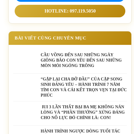
HOTLINE: 097.119.5050
BÀI VIẾT CÙNG CHUYÊN MỤC
CẦU VỒNG ĐẾN SAU NHỮNG NGÀY
GIÔNG BÃO CON YÊU ĐẾN SAU NHỮNG
MÒN MỎI NGÓNG TRÔNG
️“GẶP LẠI CHA ĐỠ ĐẦU” CỦA CẶP SONG
SINH ĐÁNG YÊU – HÀNH TRÌNH 7 NĂM
TÌM CON VÀ CÁI KẾT TRỌN VẸN TẠI ĐỨC
PHÚC
IUI 3 LẦN THẤT BẠI BA MẸ KHÔNG NẢN
LÒNG VÀ “PHẦN THƯỞNG” XỨNG ĐÁNG
CHO NỖ LỰC ĐÓ CHÍNH LÀ: CON!
HÀNH TRÌNH NGƯỢC DÒNG TUỔI TÁC