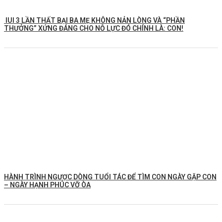
IUI 3 LẦN THẤT BẠI BA MẸ KHÔNG NẢN LÒNG VÀ “PHẦN
THƯỞNG” XỨNG ĐÁNG CHO NỖ LỰC ĐÓ CHÍNH LÀ: CON!
HÀNH TRÌNH NGƯỢC DÒNG TUỔI TÁC ĐỂ TÌM CON NGÀY GẶP CON
– NGÀY HẠNH PHÚC VỠ ÒA