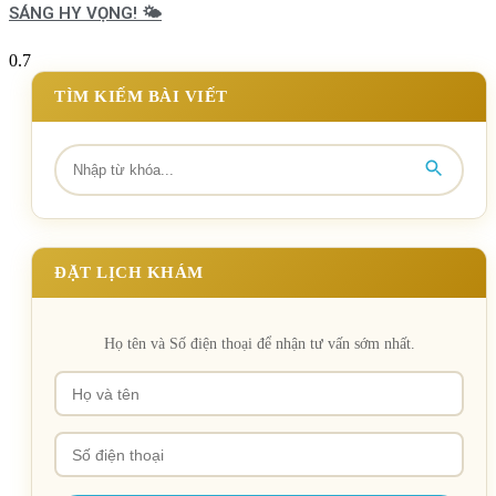
SÁNG HY VỌNG! 🌤️
TÌM KIẾM BÀI VIẾT
ĐẶT LỊCH KHÁM
Họ tên và Số điện thoại để nhận tư vấn sớm nhất.