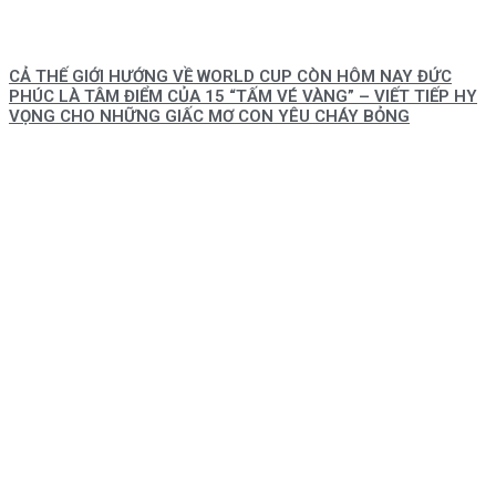
CẢ THẾ GIỚI HƯỚNG VỀ WORLD CUP CÒN HÔM NAY ĐỨC
PHÚC LÀ TÂM ĐIỂM CỦA 15 “TẤM VÉ VÀNG” – VIẾT TIẾP HY
VỌNG CHO NHỮNG GIẤC MƠ CON YÊU CHÁY BỎNG