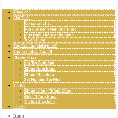
Menu
Trang chủ
Giới Thiệu
Cơ sở vật chất
Nội quy bệnh viện Đức Phúc
Quy trình khám chữa bệnh
Tuyển Dụng
Thụ Tinh Ống Nghiệm IVF
Thụ Tinh Nhân Tạo IUI
Chuyên Khoa
Hỗ Trợ Sinh Sản
Khám Nam Khoa
Khám Phụ Khoa
Xét Nghiệm Tại Nhà
Tin tức
Khách Hàng Thành Công
Kiến Thức y Khoa
Tin tức & sự kiện
Liên Hệ
Trang