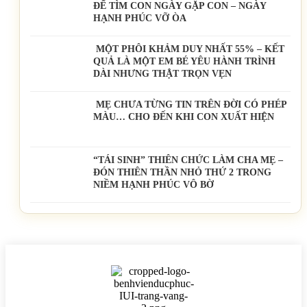
ĐỂ TÌM CON NGÀY GẶP CON – NGÀY
HẠNH PHÚC VỠ ÒA
MỘT PHÔI KHẢM DUY NHẤT 55% – KẾT
QUẢ LÀ MỘT EM BÉ YÊU HÀNH TRÌNH
DÀI NHƯNG THẬT TRỌN VẸN
MẸ CHƯA TỪNG TIN TRÊN ĐỜI CÓ PHÉP
MÀU… CHO ĐẾN KHI CON XUẤT HIỆN
“TÁI SINH” THIÊN CHỨC LÀM CHA MẸ –
ĐÓN THIÊN THẦN NHỎ THỨ 2 TRONG
NIỀM HẠNH PHÚC VÔ BỜ