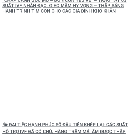
“CHẮP CÁNH ƯỚC MƠ – ĐÓN CON YÊU VỀ” – TRAO TAY 03
SUẤT IVF NHÂN ĐẠO: GIEO MẦM HY VỌNG – THẮP SÁNG
HÀNH TRÌNH TÌM CON CHO CÁC GIA ĐÌNH KHÓ KHĂN
🌤️ ĐẠI TIỆC HẠNH PHÚC SỐ ĐẦU TIÊN KHÉP LẠI: CÁC SUẤT
HỖ TRỢ IVF ĐÃ CÓ CHỦ, HÀNG TRĂM MÁI ẤM ĐƯỢC THẮP