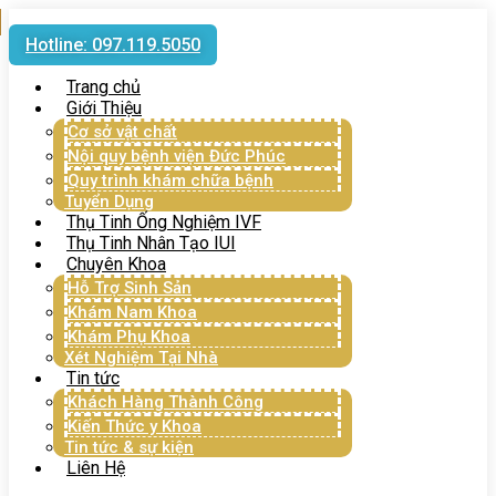
Hotline: 097.119.5050
Trang chủ
Giới Thiệu
Cơ sở vật chất
Nội quy bệnh viện Đức Phúc
Quy trình khám chữa bệnh
Tuyển Dụng
Thụ Tinh Ống Nghiệm IVF
Thụ Tinh Nhân Tạo IUI
Chuyên Khoa
Hỗ Trợ Sinh Sản
Khám Nam Khoa
Khám Phụ Khoa
Xét Nghiệm Tại Nhà
Tin tức
Khách Hàng Thành Công
Kiến Thức y Khoa
Tin tức & sự kiện
Liên Hệ