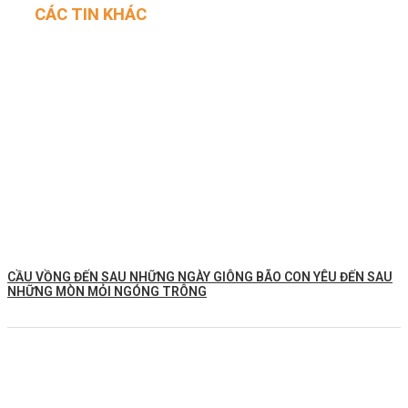
CÁC TIN KHÁC
CẦU VỒNG ĐẾN SAU NHỮNG NGÀY GIÔNG BÃO CON YÊU ĐẾN SAU
NHỮNG MÒN MỎI NGÓNG TRÔNG