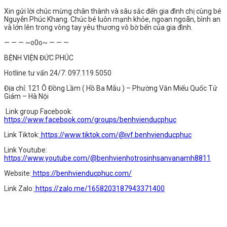
Xin gửi lời chúc mừng chân thành và sâu sắc đến gia đình chị cùng bé
Nguyễn Phúc Khang. Chúc bé luôn mạnh khỏe, ngoan ngoãn, bình an
và lớn lên trong vòng tay yêu thương vô bờ bến của gia đình.
— — — ~o0o~ — — —
BỆNH VIỆN ĐỨC PHÚC
Hotline tư vấn 24/7: 097.119.5050
Địa chỉ: 121 Ô Đồng Lầm ( Hồ Ba Mẫu ) – Phường Văn Miếu Quốc Tử
Giám – Hà Nội
Link group Facebook:
https://www.facebook.com/groups/benhvienducphuc
Link Tiktok:
https://www.tiktok.com/@ivf.benhvienducphuc
Link Youtube:
https://www.youtube.com/@benhvienhotrosinhsanvanamh8811
Website:
https://benhvienducphuc.com/
Link Zalo:
https://zalo.me/1658203187943371400