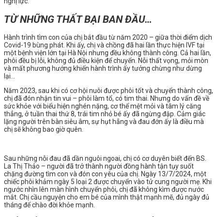
nghị lực.
TỪ NHỮNG THẤT BẠI BAN ĐẦU…
Hành trình tìm con của chị bắt đầu từ năm 2020 – giữa thời điểm dịch
Covid-19 bùng phát. Khi ấy, chị và chồng đã hai lần thực hiện IVF tại
một bệnh viện lớn tại Hà Nội nhưng đều không thành công. Cả hai lần,
phôi đều bị lỗi, không đủ điều kiện để chuyển. Nỗi thất vọng, mỏi mòn
và mất phương hướng khiến hành trình ấy tưởng chừng như dừng
lại…
Năm 2023, sau khi có cơ hội nuôi được phôi tốt và chuyển thành công,
chị đã đón nhận tin vui – phôi làm tổ, có tim thai. Nhưng do vấn đề về
sức khỏe với biểu hiện nghén nặng, cơ thể mệt mỏi và tâm lý căng
thẳng, ở tuần thai thứ 8, trái tim nhỏ bé ấy đã ngừng đập. Cảm giác
lặng người trên bàn siêu âm, sự hụt hẫng và đau đớn ấy là điều mà
chị sẽ không bao giờ quên.
Sau những nỗi đau đã dần nguôi ngoai, chị có cơ duyên biết đến BS.
La Thị Thảo – người đã trở thành người đồng hành tận tụy suốt
chặng đường tìm con và đón con yêu của chị. Ngày 13/7/2024, một
chiếc phôi khảm ngày 5 loại 2 được chuyển vào tử cung người mẹ. Khi
ngước nhìn lên màn hình chuyển phôi, chị đã không kìm được nước
mắt. Chị cầu nguyện cho em bé của mình thật mạnh mẽ, đủ ngày đủ
tháng để chào đời khỏe mạnh.