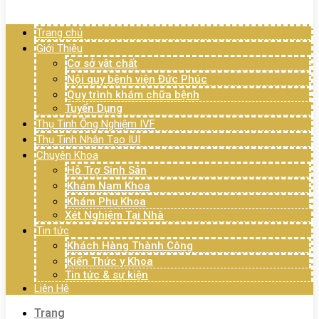
Menu
Trang chủ
Giới Thiệu
Cơ sở vật chất
Nội quy bệnh viện Đức Phúc
Quy trình khám chữa bệnh
Tuyển Dụng
Thụ Tinh Ống Nghiệm IVF
Thụ Tinh Nhân Tạo IUI
Chuyên Khoa
Hỗ Trợ Sinh Sản
Khám Nam Khoa
Khám Phụ Khoa
Xét Nghiệm Tại Nhà
Tin tức
Khách Hàng Thành Công
Kiến Thức y Khoa
Tin tức & sự kiện
Liên Hệ
Trang