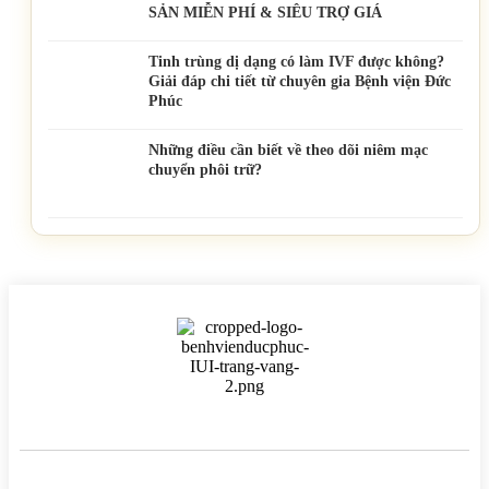
SẢN MIỄN PHÍ & SIÊU TRỢ GIÁ
Tinh trùng dị dạng có làm IVF được không?
Giải đáp chi tiết từ chuyên gia Bệnh viện Đức
Phúc
Những điều cần biết về theo dõi niêm mạc
chuyển phôi trữ?
BỆNH VIỆN HTSS & NAM HỌC ĐỨC PHÚC
Hotline:
0971 195 050