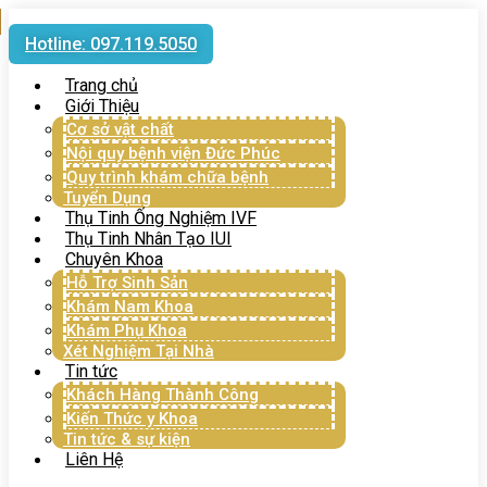
Hotline: 097.119.5050
Trang chủ
Giới Thiệu
Cơ sở vật chất
Nội quy bệnh viện Đức Phúc
Quy trình khám chữa bệnh
Tuyển Dụng
Thụ Tinh Ống Nghiệm IVF
Thụ Tinh Nhân Tạo IUI
Chuyên Khoa
Hỗ Trợ Sinh Sản
Khám Nam Khoa
Khám Phụ Khoa
Xét Nghiệm Tại Nhà
Tin tức
Khách Hàng Thành Công
Kiến Thức y Khoa
Tin tức & sự kiện
Liên Hệ