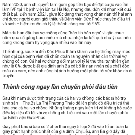
Năm 2020, anh chị quyết tâm gom góp tiền bạc để đặt cược vào lần
làm IVF tại 1 bệnh viện lớn tại Hà Nội, nhưng đau đớn khi nhận kết quả
thất bại. Đến năm 2021, giữa lúc đang thất vọng chán nản thì hai anh
chị được người quen giới thiệu về Bệnh viện Đức Phúc chuyên điều trị
vô sinh – hiếm muộn có tỷ lệ thành công cao tới 95%.
Mặc dù ban đầu hai vợ chồng cũng “bán tín bán nghi” vì gần chục
năm qua cố gắng bao nhiêu mà chưa nhận lại kết quả như ý nào nên
cũng không dám hy vọng quá nhiều vào lần này.
Thế nhưng, sau khi đến Đức Phúc thăm khám với hệ thống máy móc
hiện đại của bệnh viện đã chẩn đoán ra nguyên nhân cản trở hai vợ
chồng có con. Cả hai vợ chồng đối mặt với tỷ lệ thụ thai tự nhiên gần
như là 0%, được biết gia đình anh Ba có bố là nạn nhân của chất độc
màu da cam, nên anh cũng bị ảnh hưởng một phần tới sức khỏe do di
truyền.
Thành công ngay lần chuyển phôi đầu tiên
Sau khi nắm được tình trạng của cả hai vợ chồng, các bác sĩ hỗ trợ
sinh sản – Ths.Bs La Thị Phương Thảo đã lên phác đồ điều trị cá thể
hóa cho cả hai vợ chồng. Những tháng ngày kiên trì và không bỏ cuộc,
điều kỳ diệu đã tới với vợ chồng chị Liễu chỉ sau một lần chuyển phôi
tại Bệnh viện Đức Phúc.
Giây phút bác sĩ báo có 2 phôi thai ngày 5 loại 2 đã vào tổ an toàn là
giây phút hạnh phúc nhất của gia đình. Chị Liễu, anh Ba giờ đây đã