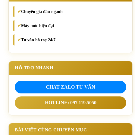
Chuyên gia đầu ngành
✔
Máy móc hiện đại
✔
Tư vấn hỗ trợ 24/7
✔
HỖ TRỢ NHANH
CHAT ZALO TƯ VẤN
HOTLINE: 097.119.5050
BÀI VIẾT CÙNG CHUYÊN MỤC