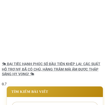
🌤️ ĐẠI TIỆC HẠNH PHÚC SỐ ĐẦU TIÊN KHÉP LẠI: CÁC SUẤT
HỖ TRỢ IVF ĐÃ CÓ CHỦ, HÀNG TRĂM MÁI ẤM ĐƯỢC THẮP
SÁNG HY VỌNG! 🌤️
TÌM KIẾM BÀI VIẾT