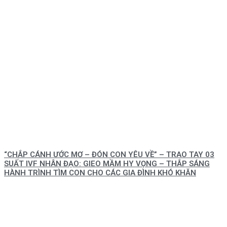
“CHẮP CÁNH ƯỚC MƠ – ĐÓN CON YÊU VỀ” – TRAO TAY 03
SUẤT IVF NHÂN ĐẠO: GIEO MẦM HY VỌNG – THẮP SÁNG
HÀNH TRÌNH TÌM CON CHO CÁC GIA ĐÌNH KHÓ KHĂN