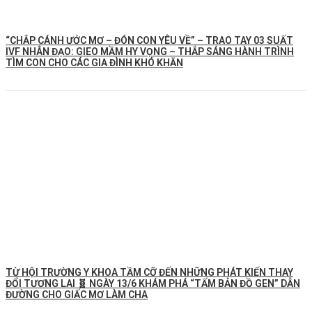
“CHẮP CÁNH ƯỚC MƠ – ĐÓN CON YÊU VỀ” – TRAO TAY 03 SUẤT
IVF NHÂN ĐẠO: GIEO MẦM HY VỌNG – THẮP SÁNG HÀNH TRÌNH
TÌM CON CHO CÁC GIA ĐÌNH KHÓ KHĂN
TỪ HỘI TRƯỜNG Y KHOA TẦM CỠ ĐẾN NHỮNG PHÁT KIẾN THAY
ĐỔI TƯƠNG LAI 🧬 NGÀY 13/6 KHÁM PHÁ “TẤM BẢN ĐỒ GEN” DẪN
ĐƯỜNG CHO GIẤC MƠ LÀM CHA