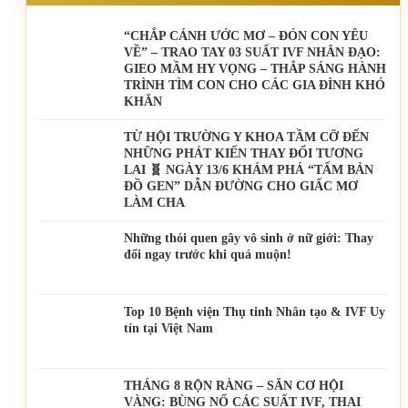
“CHẮP CÁNH ƯỚC MƠ – ĐÓN CON YÊU
VỀ” – TRAO TAY 03 SUẤT IVF NHÂN ĐẠO:
GIEO MẦM HY VỌNG – THẮP SÁNG HÀNH
TRÌNH TÌM CON CHO CÁC GIA ĐÌNH KHÓ
KHĂN
TỪ HỘI TRƯỜNG Y KHOA TẦM CỠ ĐẾN
NHỮNG PHÁT KIẾN THAY ĐỔI TƯƠNG
LAI 🧬 NGÀY 13/6 KHÁM PHÁ “TẤM BẢN
ĐỒ GEN” DẪN ĐƯỜNG CHO GIẤC MƠ
LÀM CHA
Những thói quen gây vô sinh ở nữ giới: Thay
đổi ngay trước khi quá muộn!
Top 10 Bệnh viện Thụ tinh Nhân tạo & IVF Uy
tín tại Việt Nam
THÁNG 8 RỘN RÀNG – SĂN CƠ HỘI
VÀNG: BÙNG NỔ CÁC SUẤT IVF, THAI