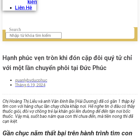
kiện
Liên Hệ
Search
Hạnh phúc vẹn tròn khi đón cặp đôi quý tử chỉ
với một lần chuyển phôi tại Đức Phúc
quanlybvducphuc
Tháng 6 19, 2024
Chị Hoàng Thị Liễu và anh Văn Đinh Ba (Hải Dương) đã có gần 1 thập kỷ
tìm con với hàng chục lần chạy chữa khắp nơi. Hễ nghe tin ở đâu có thầy
thuốc giỏi, đôi vợ chồng trẻ lại khăn gói lên đường để đến tận nơi bốc
thuốc. Vậy mà, suốt bao năm qua con thì chưa đến, mà tiền nong thì đã
cạn kiệt.
Gần chục năm thất bại trên hành trình tìm con