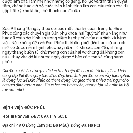
được làm cha, làm mẹ nhờ những cố gắng, nỗ lực và tinh thần quyết
tâm, không bao giờ bỏ cuộc trên hành trình tìm con của mình cho dù
gặp bất kỳ khó khăn, thử thách nào đi nữa.
Sau 9 tháng 10 ngày theo dõi các mốc thai kỳ quan trọng tại Đức
Phúc cùng các chuyên gia Sản phụ khoa, hai “quý tử” như vàng như
bạc đã chào đời bình an trong niềm hạnh phúc của gia đình và bệnh
viện. Nếu không đến với Đức Phúc thì không biết đến bao giờ anh chị
mới có được niềm hạnh phúc này nữa. Từ khi các con đến, những
ngày tháng buồn tủi chờ mong con của hai vợ chồng đã không còn
nữa, thay vào đó là những ngày được ở bên các con vô cùng hạnh
phúc.
Gia đình chị Liễu vừa qua đã lên bệnh viện để cảm ơn tới bác sĩ La Thảo
cùng tập thể đội ngũ y bác sĩ tại đây, hình ảnh gia đình sum vầy hạnh phúc
là động lực để Đức Phúc có thêm động lực gieo thêm nhiều trái ngọt cho
các gia đình mong con. Chúc hai em bé hay ăn, chóng lớn và nghe lời bố
mẹ con nhé!
BỆNH VIỆN ĐỨC PHÚC
Hotline tư vấn 24/7: 097.119.5050
Địa chỉ: 48 Ô Đồng Lầm (Hồ Ba Mẫu), Đống Đa, Hà Nội