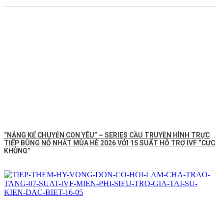
“NẮNG KỂ CHUYỆN CON YÊU” – SERIES CẦU TRUYỀN HÌNH TRỰC
TIẾP BÙNG NỔ NHẤT MÙA HÈ 2026 VỚI 15 SUẤT HỖ TRỢ IVF “CỰC
KHỦNG”