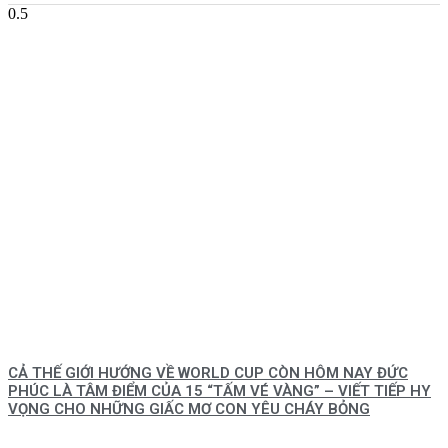
CẢ THẾ GIỚI HƯỚNG VỀ WORLD CUP CÒN HÔM NAY ĐỨC
PHÚC LÀ TÂM ĐIỂM CỦA 15 “TẤM VÉ VÀNG” – VIẾT TIẾP HY
VỌNG CHO NHỮNG GIẤC MƠ CON YÊU CHÁY BỎNG