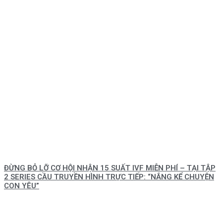
ĐỪNG BỎ LỠ CƠ HỘI NHẬN 15 SUẤT IVF MIỄN PHÍ – TẠI TẬP
2 SERIES CẦU TRUYỀN HÌNH TRỰC TIẾP: “NẮNG KỂ CHUYỆN
CON YÊU”