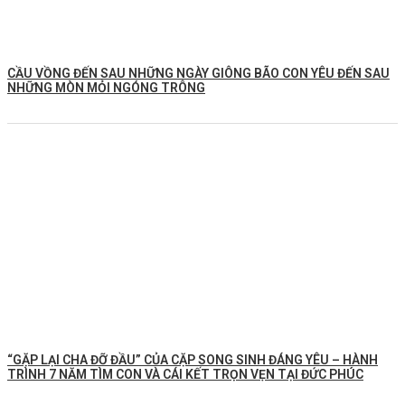
CẦU VỒNG ĐẾN SAU NHỮNG NGÀY GIÔNG BÃO CON YÊU ĐẾN SAU
NHỮNG MÒN MỎI NGÓNG TRÔNG
️“GẶP LẠI CHA ĐỠ ĐẦU” CỦA CẶP SONG SINH ĐÁNG YÊU – HÀNH
TRÌNH 7 NĂM TÌM CON VÀ CÁI KẾT TRỌN VẸN TẠI ĐỨC PHÚC