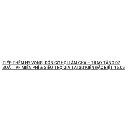
TIẾP THÊM HY VỌNG, ĐÓN CƠ HỘI LÀM CHA – TRAO TẶNG 07
SUẤT IVF MIỄN PHÍ & SIÊU TRỢ GIÁ TẠI SỰ KIỆN ĐẶC BIỆT 16.05