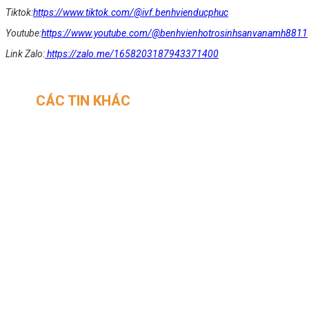
Tiktok:
https://www.tiktok.com/@ivf.benhvienducphuc
Youtube:
https://www.youtube.com/@benhvienhotrosinhsanvanamh8811
Link Zalo:
https://zalo.me/1658203187943371400
CÁC TIN KHÁC