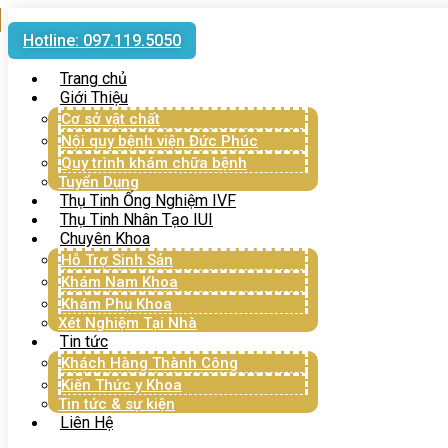
Hotline: 097.119.5050
Trang chủ
Giới Thiệu
Cơ sở vật chất
Nội quy bệnh viện Đức Phúc
Quy trình khám chữa bệnh
Tuyển Dụng
Thụ Tinh Ống Nghiệm IVF
Thụ Tinh Nhân Tạo IUI
Chuyên Khoa
Hỗ Trợ Sinh Sản
Khám Nam Khoa
Khám Phụ Khoa
Xét Nghiệm Tại Nhà
Tin tức
Khách Hàng Thành Công
Kiến Thức y Khoa
Tin tức & sự kiện
Liên Hệ