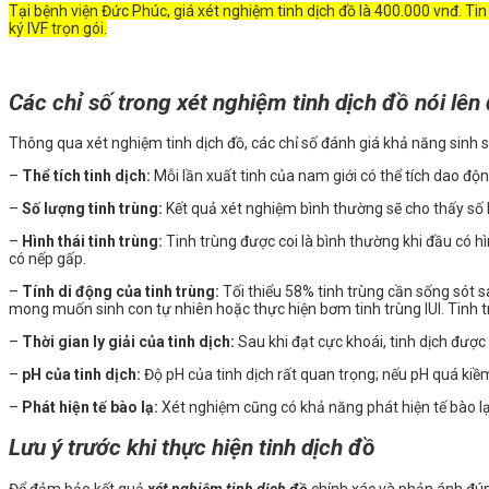
Tại bệnh viện Đức Phúc, giá xét nghiệm tinh dịch đồ là 400.000 vnđ. Ti
ký IVF trọn gói.
Các chỉ số trong xét nghiệm tinh dịch đồ nói lên 
Thông qua xét nghiệm tinh dịch đồ, các chỉ số đánh giá khả năng sinh 
–
Thể tích tinh dịch:
Mỗi lần xuất tinh của nam giới có thể tích dao động 
–
Số lượng tinh trùng:
Kết quả xét nghiệm bình thường sẽ cho thấy số lượn
–
Hình thái tinh trùng:
Tinh trùng được coi là bình thường khi đầu có hìn
có nếp gấp.
–
Tính di động của tinh trùng:
Tối thiểu 58% tinh trùng cần sống sót sau
mong muốn sinh con tự nhiên hoặc thực hiện bơm tinh trùng IUI. Tinh tr
–
Thời gian ly giải của tinh dịch:
Sau khi đạt cực khoái, tinh dịch được 
–
pH của tinh dịch:
Độ pH của tinh dịch rất quan trọng; nếu pH quá kiềm
–
Phát hiện tế bào lạ:
Xét nghiệm cũng có khả năng phát hiện tế bào lạ 
Lưu ý trước khi thực hiện tinh dịch đồ
Để đảm bảo kết quả
xét nghiệm tinh dịch đồ
chính xác và phản ánh đúng