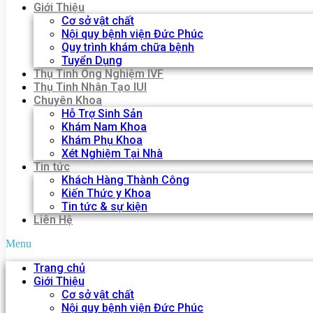
Giới Thiệu
Cơ sở vật chất
Nội quy bệnh viện Đức Phúc
Quy trình khám chữa bệnh
Tuyển Dụng
Thụ Tinh Ống Nghiệm IVF
Thụ Tinh Nhân Tạo IUI
Chuyên Khoa
Hỗ Trợ Sinh Sản
Khám Nam Khoa
Khám Phụ Khoa
Xét Nghiệm Tại Nhà
Tin tức
Khách Hàng Thành Công
Kiến Thức y Khoa
Tin tức & sự kiện
Liên Hệ
Menu
Trang chủ
Giới Thiệu
Cơ sở vật chất
Nội quy bệnh viện Đức Phúc