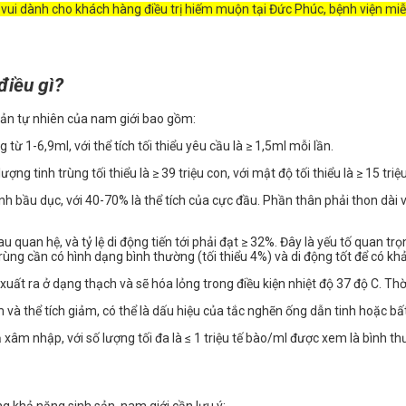
n vui dành cho khách hàng điều trị hiếm muộn tại Đức Phúc, bệnh viện miễ
điều gì?
sản tự nhiên của nam giới bao gồm:
từ 1-6,9ml, với thể tích tối thiểu yêu cầu là ≥ 1,5ml mỗi lần.
g tinh trùng tối thiểu là ≥ 39 triệu con, với mật độ tối thiểu là ≥ 15 triệ
h bầu dục, với 40-70% là thể tích của cực đầu. Phần thân phải thon dài và
 quan hệ, và tỷ lệ di động tiến tới phải đạt ≥ 32%. Đây là yếu tố quan trọ
ùng cần có hình dạng bình thường (tối thiểu 4%) và di động tốt để có khả
xuất ra ở dạng thạch và sẽ hóa lỏng trong điều kiện nhiệt độ 37 độ C. Thờ
 và thể tích giảm, có thể là dấu hiệu của tắc nghẽn ống dẫn tinh hoặc bấ
xâm nhập, với số lượng tối đa là ≤ 1 triệu tế bào/ml được xem là bình th
 khả năng sinh sản, nam giới cần lưu ý: