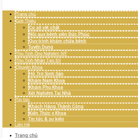
Menu
Trang chủ
Giới Thiệu
Cơ sở vật chất
Nội quy bệnh viện Đức Phúc
Quy trình khám chữa bệnh
Tuyển Dụng
Thụ Tinh Ống Nghiệm IVF
Thụ Tinh Nhân Tạo IUI
Chuyên Khoa
Hỗ Trợ Sinh Sản
Khám Nam Khoa
Khám Phụ Khoa
Xét Nghiệm Tại Nhà
Tin tức
Khách Hàng Thành Công
Kiến Thức y Khoa
Tin tức & sự kiện
Liên Hệ
Trang chủ