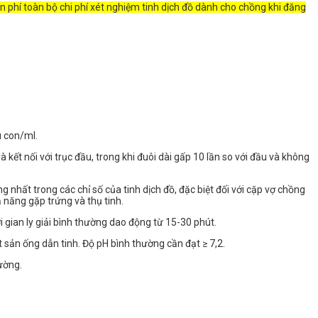
n phí toàn bộ chi phí xét nghiệm tinh dịch đồ dành cho chồng khi đăng
u con/ml.
 kết nối với trục đầu, trong khi đuôi dài gấp 10 lần so với đầu và không
ng nhất trong các chỉ số của tinh dịch đồ, đặc biệt đối với cặp vợ chồng
 năng gặp trứng và thụ tinh.
i gian ly giải bình thường dao động từ 15-30 phút.
t sản ống dẫn tinh. Độ pH bình thường cần đạt ≥ 7,2.
ường.