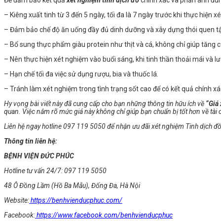
– Kiêng xuất tinh từ 3 đến 5 ngày, tối đa là 7 ngày trước khi thực hiện x
– Đảm bảo chế độ ăn uống đầy đủ dinh dưỡng và xây dựng thói quen tập
– Bổ sung thực phẩm giàu protein như thịt và cá, không chỉ giúp tăng c
– Nên thực hiện xét nghiệm vào buổi sáng, khi tinh thần thoải mái và lư
– Hạn chế tối đa việc sử dụng rượu, bia và thuốc lá.
– Tránh làm xét nghiệm trong tình trạng sốt cao để có kết quả chính xá
Hy vọng bài viết này đã cung cấp cho bạn những thông tin hữu ích về
“Giá
quan. Việc nắm rõ mức giá này không chỉ giúp bạn chuẩn bị tốt hơn về tài
Liên hệ ngay hotline 097 119 5050 để nhận ưu đãi xét nghiệm Tinh dịch đồ
Thông tin liên hệ:
BỆNH VIỆN ĐỨC PHÚC
Hotline tư vấn 24/7: 097 119 5050
48 Ô Đồng Lầm (Hồ Ba Mẫu), Đống Đa, Hà Nội
Website:
https://benhvienducphuc.com/
Facebook:
https://www.facebook.com/benhvienducphuc