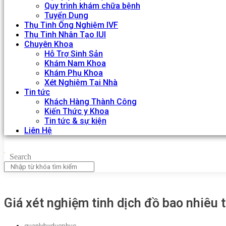
Quy trình khám chữa bệnh
Tuyển Dụng
Thụ Tinh Ống Nghiệm IVF
Thụ Tinh Nhân Tạo IUI
Chuyên Khoa
Hỗ Trợ Sinh Sản
Khám Nam Khoa
Khám Phụ Khoa
Xét Nghiệm Tại Nhà
Tin tức
Khách Hàng Thành Công
Kiến Thức y Khoa
Tin tức & sự kiện
Liên Hệ
Search
Giá xét nghiệm tinh dịch đồ bao nhiêu 
quanlybvducphuc