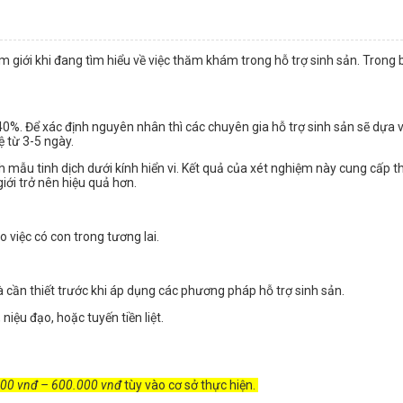
 giới khi đang tìm hiểu về việc thăm khám trong hỗ trợ sinh sản. Trong b
 40%. Để xác định nguyên nhân thì các chuyên gia hỗ trợ sinh sản sẽ dựa 
ệ từ 3-5 ngày.
mẫu tinh dịch dưới kính hiển vi. Kết quả của xét nghiệm này cung cấp thô
iới trở nên hiệu quả hơn.
 việc có con trong tương lai.
à cần thiết trước khi áp dụng các phương pháp hỗ trợ sinh sản.
niệu đạo, hoặc tuyến tiền liệt.
00 vnđ – 600.000 vnđ
tùy vào cơ sở thực hiện.