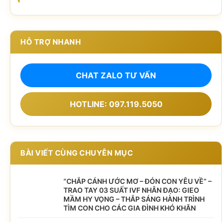
HỖ TRỢ NHANH
CHAT ZALO TƯ VẤN
HOTLINE: 097.119.5050
BÀI VIẾT CÙNG CHUYÊN MỤC
“CHẮP CÁNH ƯỚC MƠ – ĐÓN CON YÊU VỀ” –
TRAO TAY 03 SUẤT IVF NHÂN ĐẠO: GIEO
MẦM HY VỌNG – THẮP SÁNG HÀNH TRÌNH
TÌM CON CHO CÁC GIA ĐÌNH KHÓ KHĂN