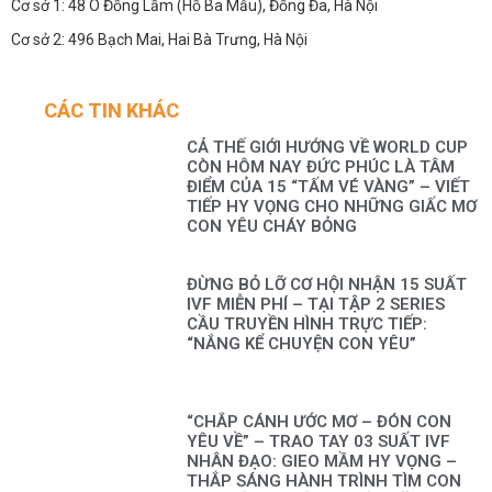
Cơ sở 1: 48 Ô Đồng Lầm (Hồ Ba Mẫu), Đống Đa, Hà Nội
Cơ sở 2: 496 Bạch Mai, Hai Bà Trưng, Hà Nội
CÁC TIN KHÁC
CẢ THẾ GIỚI HƯỚNG VỀ WORLD CUP
CÒN HÔM NAY ĐỨC PHÚC LÀ TÂM
ĐIỂM CỦA 15 “TẤM VÉ VÀNG” – VIẾT
TIẾP HY VỌNG CHO NHỮNG GIẤC MƠ
CON YÊU CHÁY BỎNG
ĐỪNG BỎ LỠ CƠ HỘI NHẬN 15 SUẤT
IVF MIỄN PHÍ – TẠI TẬP 2 SERIES
CẦU TRUYỀN HÌNH TRỰC TIẾP:
“NẮNG KỂ CHUYỆN CON YÊU”
“CHẮP CÁNH ƯỚC MƠ – ĐÓN CON
YÊU VỀ” – TRAO TAY 03 SUẤT IVF
NHÂN ĐẠO: GIEO MẦM HY VỌNG –
THẮP SÁNG HÀNH TRÌNH TÌM CON