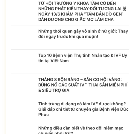
TỪ HỘI TRƯỜNG Y KHOA TẦM CỠ ĐẾN
NHỮNG PHÁT KIẾN THAY ĐỔI TƯƠNG LAI 🧬
NGÀY 13/6 KHÁM PHÁ “TẤM BẢN ĐỒ GEN”
DẪN ĐƯỜNG CHO GIẤC MƠ LÀM CHA
Những thói quen gây vô sinh ở nữ giới: Thay
đổi ngay trước khi quá muộn!
Top 10 Bệnh viện Thụ tinh Nhân tạo & IVF Uy
tín tại Việt Nam
THÁNG 8 RỘN RÀNG – SĂN CƠ HỘI VÀNG:
BÙNG NỔ CÁC SUẤT IVF, THAI SẢN MIỄN PHÍ
& SIÊU TRỢ GIÁ
Tinh trùng dị dạng có làm IVF được không?
Giải đáp chi tiết từ chuyên gia Bệnh viện Đức
Phúc
Những điều cần biết về theo dõi niêm mạc
chuyển phôi trữ?