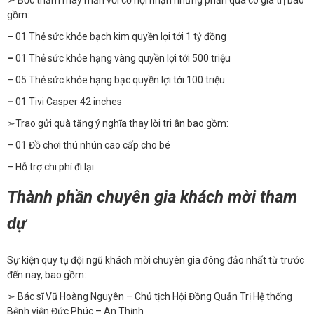
➣ Bốc thăm may mắn với cơ hội nhận những phần quà có giá trị bao
gồm:
–
01 Thẻ sức khỏe bạch kim quyền lợi tới 1 tỷ đồng
–
01 Thẻ sức khỏe hạng vàng quyền lợi tới 500 triệu
– 05 Thẻ sức khỏe hạng bạc quyền lợi tới 100 triệu
–
01 Tivi Casper 42 inches
➣Trao gửi quà tặng ý nghĩa thay lời tri ân bao gồm:
– 01 Đồ chơi thú nhún cao cấp cho bé
– Hỗ trợ chi phí đi lại
️Thành phần chuyên gia khách mời tham
dự
Sự kiện quy tụ đội ngũ khách mời chuyên gia đông đảo nhất từ trước
đến nay, bao gồm:
➣ Bác sĩ Vũ Hoàng Nguyên – Chủ tịch Hội Đồng Quản Trị Hệ thống
Bệnh viện Đức Phúc – An Thịnh