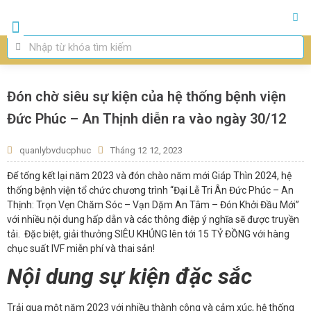
Trang chủ
Giới Thiệu
Thụ Tinh Ống Nghiệm IVF
Thụ Tinh Nhân Tạo IUI
Chuyên Khoa
Đón chờ siêu sự kiện của hệ thống bệnh viện
Đức Phúc – An Thịnh diễn ra vào ngày 30/12
quanlybvducphuc
Tháng 12 12, 2023
Để tổng kết lại năm 2023 và đón chào năm mới Giáp Thìn 2024, hệ
thống bệnh viện tổ chức chương trình “Đại Lễ Tri Ân Đức Phúc – An
Thịnh: Trọn Vẹn Chăm Sóc – Vạn Dặm An Tâm – Đón Khởi Đầu Mới”
với nhiều nội dung hấp dẫn và các thông điệp ý nghĩa sẽ được truyền
tải.
Đặc biệt, giải thưởng SIÊU KHỦNG lên tới 15 TỶ ĐỒNG với hàng
chục suất IVF miễn phí và thai sản!
Nội dung sự kiện đặc sắc
Trải qua một năm 2023 với nhiều thành công và cảm xúc, hệ thống