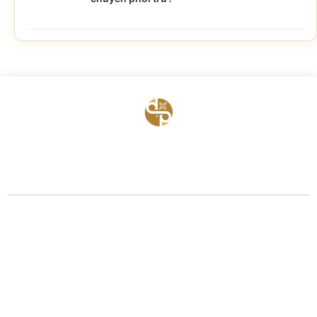
BỆNH VIỆN HTSS & NAM HỌC ĐỨC PHÚC
Hotline:
0971 195 050
Email:
info@benhvienducphuc.com
Địa chỉ: 121 Ô Đồng Lầm ( Hồ Ba Mẫu ) – Phường Văn Miếu Quốc Tử
Giám – Hà Nội.
Số 324, đường Lê Duẩn, Phường Trung Phụng, Quận Đống Đa, Thành
phố Hà Nội