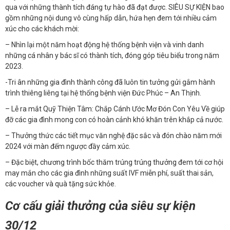
qua với những thành tích đáng tự hào đã đạt được. SIÊU SỰ KIỆN bao
gồm những nội dung vô cùng hấp dẫn, hứa hẹn đem tới nhiều cảm
xúc cho các khách mời:
– Nhìn lại một năm hoạt động hệ thống bệnh viện và vinh danh
những cá nhân y bác sĩ có thành tích, đóng góp tiêu biểu trong năm
2023.
-Tri ân những gia đình thành công đã luôn tin tưởng gửi gắm hành
trình thiêng liêng tại hệ thống bệnh viện Đức Phúc – An Thịnh.
– Lễ ra mắt Quỹ Thiện Tâm: Chắp Cánh Ước Mơ Đón Con Yêu Về giúp
đỡ các gia đình mong con có hoàn cảnh khó khăn trên khắp cả nước.
– Thưởng thức các tiết mục văn nghệ đặc sắc và đón chào năm mới
2024 với màn đếm ngược đầy cảm xúc.
– Đặc biệt, chương trình bốc thăm trúng trúng thưởng đem tới cơ hội
may mắn cho các gia đình những suất IVF miễn phí, suất thai sản,
các voucher và quà tặng sức khỏe.
Cơ cấu giải thưởng của siêu sự kiện
30/12