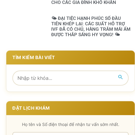
CHO CÁC GIA ĐÌNH KHÓ KHĂN
🌤️ ĐẠI TIỆC HẠNH PHÚC SỐ ĐẦU
TIÊN KHÉP LẠI: CÁC SUẤT HỖ TRỢ
IVF ĐÃ CÓ CHỦ, HÀNG TRĂM MÁI ẤM
ĐƯỢC THẮP SÁNG HY VỌNG! 🌤️
TÌM KIẾM BÀI VIẾT
ĐẶT LỊCH KHÁM
Họ tên và Số điện thoại để nhận tư vấn sớm nhất.