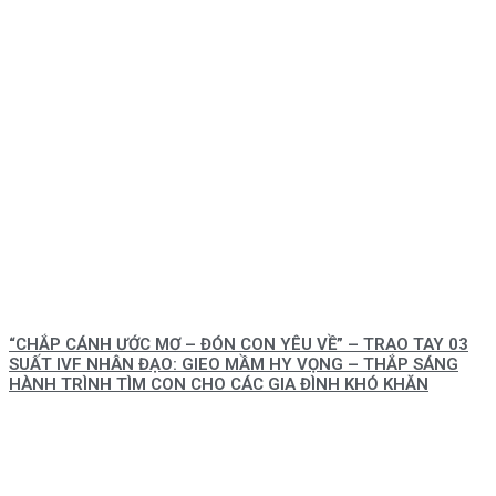
“CHẮP CÁNH ƯỚC MƠ – ĐÓN CON YÊU VỀ” – TRAO TAY 03
SUẤT IVF NHÂN ĐẠO: GIEO MẦM HY VỌNG – THẮP SÁNG
HÀNH TRÌNH TÌM CON CHO CÁC GIA ĐÌNH KHÓ KHĂN