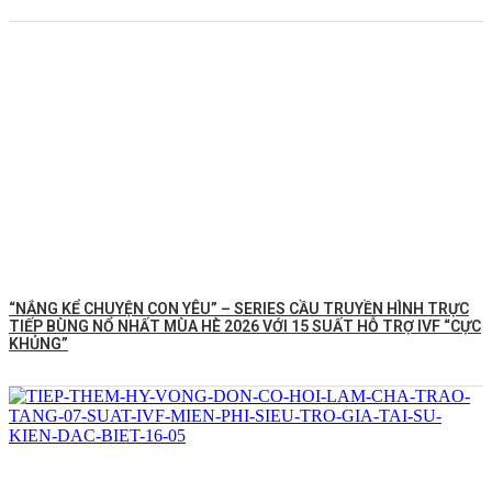
“NẮNG KỂ CHUYỆN CON YÊU” – SERIES CẦU TRUYỀN HÌNH TRỰC
TIẾP BÙNG NỔ NHẤT MÙA HÈ 2026 VỚI 15 SUẤT HỖ TRỢ IVF “CỰC
KHỦNG”