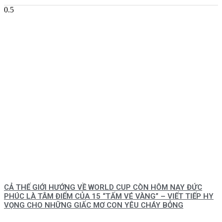
CẢ THẾ GIỚI HƯỚNG VỀ WORLD CUP CÒN HÔM NAY ĐỨC
PHÚC LÀ TÂM ĐIỂM CỦA 15 “TẤM VÉ VÀNG” – VIẾT TIẾP HY
VỌNG CHO NHỮNG GIẤC MƠ CON YÊU CHÁY BỎNG