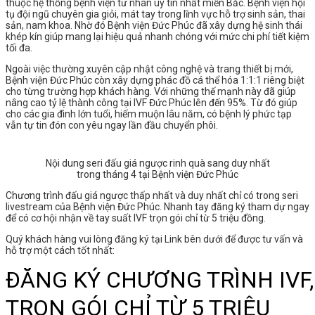
thuộc hệ thống bệnh viện tư nhân uy tín nhất miền Bắc. Bệnh viện hội
tụ đội ngũ chuyên gia giỏi, mát tay trong lĩnh vực hỗ trợ sinh sản, thai
sản, nam khoa. Nhờ đó Bệnh viện Đức Phúc đã xây dựng hệ sinh thái
khép kín giúp mang lại hiệu quả nhanh chóng với mức chi phí tiết kiệm
tối đa.
Ngoài việc thường xuyên cập nhật công nghệ và trang thiết bị mới,
Bệnh viện Đức Phúc còn xây dựng phác đồ cá thể hóa 1:1:1 riêng biệt
cho từng trường hợp khách hàng. Với những thế mạnh này đã giúp
nâng cao tỷ lệ thành công tại IVF Đức Phúc lên đến 95%. Từ đó giúp
cho các gia đình lớn tuổi, hiếm muộn lâu năm, có bệnh lý phức tạp
vẫn tự tin đón con yêu ngay lần đầu chuyển phôi.
Nội dung seri đấu giá ngược rinh quà sang duy nhất
trong tháng 4 tại Bệnh viện Đức Phúc
Chương trình đấu giá ngược thấp nhất và duy nhất chỉ có trong seri
livestream của Bệnh viện Đức Phúc. Nhanh tay đăng ký tham dự ngay
để có cơ hội nhận về tay suất IVF trọn gói chỉ từ 5 triệu đồng.
Quý khách hàng
vui lòng đăng ký tại Link bên dưới để được tư vấn và
hỗ trợ một cách tốt nhất: