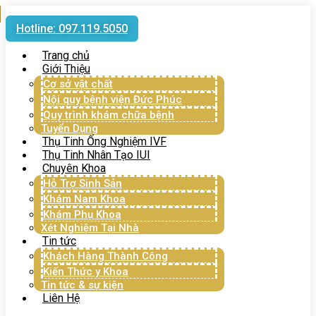
Hotline: 097.119.5050
Trang chủ
Giới Thiệu
Cơ sở vật chất
Nội quy bệnh viện Đức Phúc
Quy trình khám chữa bệnh
Tuyển Dụng
Thụ Tinh Ống Nghiệm IVF
Thụ Tinh Nhân Tạo IUI
Chuyên Khoa
Hỗ Trợ Sinh Sản
Khám Nam Khoa
Khám Phụ Khoa
Xét Nghiệm Tại Nhà
Tin tức
Khách Hàng Thành Công
Kiến Thức y Khoa
Tin tức & sự kiện
Liên Hệ