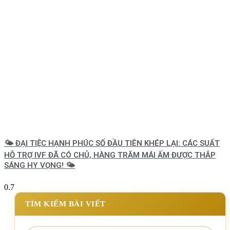
🌤️ ĐẠI TIỆC HẠNH PHÚC SỐ ĐẦU TIÊN KHÉP LẠI: CÁC SUẤT
HỖ TRỢ IVF ĐÃ CÓ CHỦ, HÀNG TRĂM MÁI ẤM ĐƯỢC THẮP
SÁNG HY VỌNG! 🌤️
TÌM KIẾM BÀI VIẾT