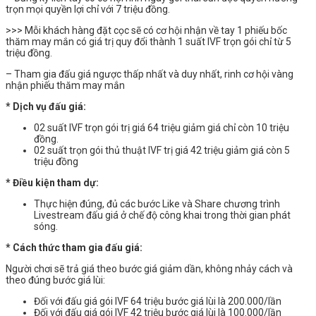
trọn mọi quyền lợi chỉ với 7 triệu đồng.
>>> Mỗi khách hàng đặt cọc sẽ có cơ hội nhận về tay 1 phiếu bốc
thăm may mắn có giá trị quy đổi thành 1 suất IVF trọn gói chỉ từ 5
triệu đồng.
– Tham gia đấu giá ngược thấp nhất và duy nhất, rinh cơ hội vàng
nhận phiếu thăm may mắn
* Dịch vụ đấu giá:
02 suất IVF trọn gói trị giá 64 triệu giảm giá chỉ còn 10 triệu
đồng.
02 suất trọn gói thủ thuật IVF trị giá 42 triệu giảm giá còn 5
triệu đồng
* Điều kiện tham dự:
Thực hiện đúng, đủ các bước Like và Share chương trình
Livestream đấu giá ở chế độ công khai trong thời gian phát
sóng.
* Cách thức tham gia đấu giá:
Người chơi sẽ trả giá theo bước giá giảm dần, không nhảy cách và
theo đúng bước giá lùi:
Đối với đấu giá gói IVF 64 triệu bước giá lùi là 200.000/lần
Đối với đấu giá gói IVF 42 triệu bước giá lùi là 100.000/lần