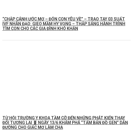
“CHẮP CÁNH ƯỚC MƠ – ĐÓN CON YÊU VỀ” – TRAO TAY 03 SUẤT
IVF NHÂN ĐẠO: GIEO MẦM HY VỌNG – THẮP SÁNG HÀNH TRÌNH
TÌM CON CHO CÁC GIA ĐÌNH KHÓ KHĂN
TỪ HỘI TRƯỜNG Y KHOA TẦM CỠ ĐẾN NHỮNG PHÁT KIẾN THAY
ĐỔI TƯƠNG LAI 🧬 NGÀY 13/6 KHÁM PHÁ “TẤM BẢN ĐỒ GEN” DẪN
ĐƯỜNG CHO GIẤC MƠ LÀM CHA