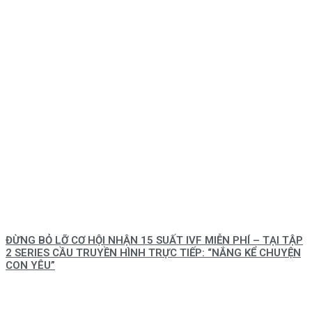
ĐỪNG BỎ LỠ CƠ HỘI NHẬN 15 SUẤT IVF MIỄN PHÍ – TẠI TẬP
2 SERIES CẦU TRUYỀN HÌNH TRỰC TIẾP: “NẮNG KỂ CHUYỆN
CON YÊU”