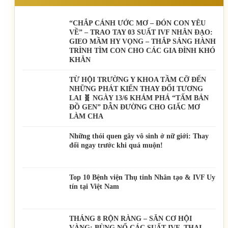
“CHẮP CÁNH ƯỚC MƠ – ĐÓN CON YÊU
VỀ” – TRAO TAY 03 SUẤT IVF NHÂN ĐẠO:
GIEO MẦM HY VỌNG – THẮP SÁNG HÀNH
TRÌNH TÌM CON CHO CÁC GIA ĐÌNH KHÓ
KHĂN
TỪ HỘI TRƯỜNG Y KHOA TẦM CỠ ĐẾN
NHỮNG PHÁT KIẾN THAY ĐỔI TƯƠNG
LAI 🧬 NGÀY 13/6 KHÁM PHÁ “TẤM BẢN
ĐỒ GEN” DẪN ĐƯỜNG CHO GIẤC MƠ
LÀM CHA
Những thói quen gây vô sinh ở nữ giới: Thay
đổi ngay trước khi quá muộn!
Top 10 Bệnh viện Thụ tinh Nhân tạo & IVF Uy
tín tại Việt Nam
THÁNG 8 RỘN RÀNG – SĂN CƠ HỘI
VÀNG: BÙNG NỔ CÁC SUẤT IVF, THAI