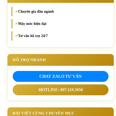
Chuyên gia đầu ngành
✔
Máy móc hiện đại
✔
Tư vấn hỗ trợ 24/7
✔
HỖ TRỢ NHANH
CHAT ZALO TƯ VẤN
HOTLINE: 097.119.5050
BÀI VIẾT CÙNG CHUYÊN MỤC