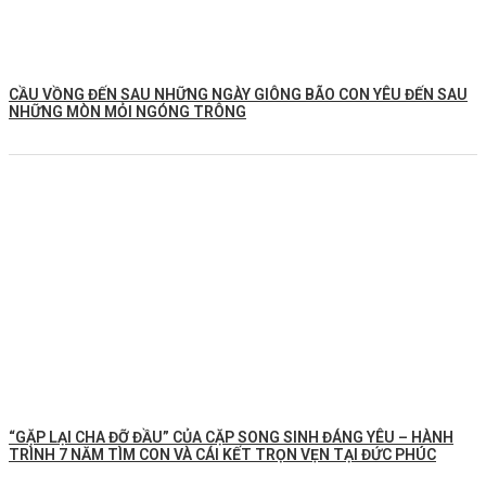
CẦU VỒNG ĐẾN SAU NHỮNG NGÀY GIÔNG BÃO CON YÊU ĐẾN SAU
NHỮNG MÒN MỎI NGÓNG TRÔNG
️“GẶP LẠI CHA ĐỠ ĐẦU” CỦA CẶP SONG SINH ĐÁNG YÊU – HÀNH
TRÌNH 7 NĂM TÌM CON VÀ CÁI KẾT TRỌN VẸN TẠI ĐỨC PHÚC