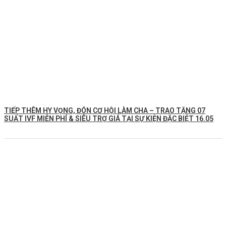
TIẾP THÊM HY VỌNG, ĐÓN CƠ HỘI LÀM CHA – TRAO TẶNG 07
SUẤT IVF MIỄN PHÍ & SIÊU TRỢ GIÁ TẠI SỰ KIỆN ĐẶC BIỆT 16.05