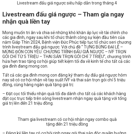
Livestream đấu giá ngược siêu hấp dẫn trong tháng 4
Livestream đấu giá ngược – Tham gia ngay
nhận quà liền tay
Mong muốn tri ân và chia sẻ những khó khăn áp lực về tài chính cho
các gia đình, ngay sau khi tổ chức thành công sự kiện đầu tiên của
năm Giáp Thìn 2024, Bệnh viện Đức Phúc tiếp tục tổ chức seri chương
trình livestream đấu giá ngược. Với chủ đề “ TƯNG BỪNG ĐẠI LỄ –
MỪNG ĐÓN CON YÊU. CHƯƠNG TRÌNH ĐẤU GIÁ NGƯỢC – IVF TRỌN
GÓI CHỈ TỪ 5 TRIỆU – THAI SẢN TRỌN GÓI CHỈ 7 TRIỆU”, chương trình
hứa hẹn trao tặng cơ hội giúp tiết kiệm tối đa về kinh tế cho tất cả các
gia đình đang mong con.
Tất cả các gia đình mong con đăng ký tham dự đấu giá ngược hôm
nay sẽ có cơ hội nhận về tay suất IVF và thai sản trọn gói chỉ 5 triệu
đồng, cùng hàng ngàn quà tặng giá trị:
– Đặt cọc tối thiểu nhận quà tối đa dành cho tất cả các khách hàng
đặt cọc trực tiếp trên sóng livestream nhận ngay quà tặng với tổng
giá trị lên đến 21 triệu đồng.
Tham gia livestream có cơ hội nhận ngay combo quà
tặng đến 21 triệu đồng
– Đăng ký liền tay có cơ hội rinh ngay gói thai sản độc quyền hưởng