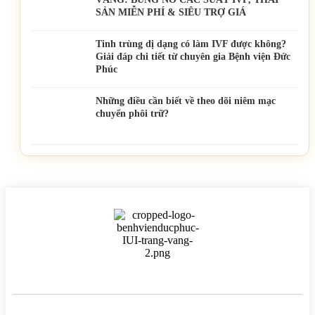
SẢN MIỄN PHÍ & SIÊU TRỢ GIÁ
Tinh trùng dị dạng có làm IVF được không?
Giải đáp chi tiết từ chuyên gia Bệnh viện Đức
Phúc
Những điều cần biết về theo dõi niêm mạc
chuyển phôi trữ?
BỆNH VIỆN HTSS & NAM HỌC ĐỨC PHÚC
Hotline:
0971 195 050