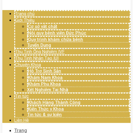
Menu
Trang chủ
Giới Thiệu
Cơ sở vật chất
Nội quy bệnh viện Đức Phúc
Quy trình khám chữa bệnh
Tuyển Dụng
Thụ Tinh Ống Nghiệm IVF
Thụ Tinh Nhân Tạo IUI
Chuyên Khoa
Hỗ Trợ Sinh Sản
Khám Nam Khoa
Khám Phụ Khoa
Xét Nghiệm Tại Nhà
Tin tức
Khách Hàng Thành Công
Kiến Thức y Khoa
Tin tức & sự kiện
Liên Hệ
Trang