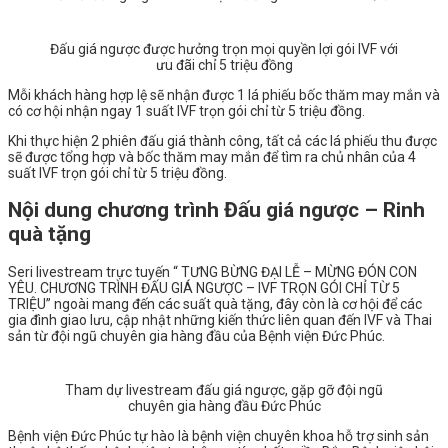
Đấu giá ngược được hưởng trọn mọi quyền lợi gói IVF với
ưu đãi chỉ 5 triệu đồng
Mỗi khách hàng hợp lệ sẽ nhận được 1 lá phiếu bốc thăm may mắn và
có cơ hội nhận ngay 1 suất IVF trọn gói chỉ từ 5 triệu đồng.
Khi thực hiện 2 phiên đấu giá thành công, tất cả các lá phiếu thu được
sẽ được tổng hợp và bốc thăm may mắn để tìm ra chủ nhân của 4
suất IVF trọn gói chỉ từ 5 triệu đồng.
Nội dung chương trình Đấu giá ngược – Rinh
quà tặng
Seri livestream trực tuyến “ TƯNG BỪNG ĐẠI LỄ – MỪNG ĐÓN CON
YÊU. CHƯƠNG TRÌNH ĐẤU GIÁ NGƯỢC – IVF TRỌN GÓI CHỈ TỪ 5
TRIỆU” ngoài mang đến các suất quà tặng, đây còn là cơ hội để các
gia đình giao lưu, cập nhật những kiến thức liên quan đến IVF và Thai
sản từ đội ngũ chuyên gia hàng đầu của Bệnh viện Đức Phúc.
Tham dự livestream đấu giá ngược, gặp gỡ đội ngũ
chuyên gia hàng đầu Đức Phúc
Bệnh viện Đức Phúc tự hào là bệnh viện chuyên khoa hỗ trợ sinh sản