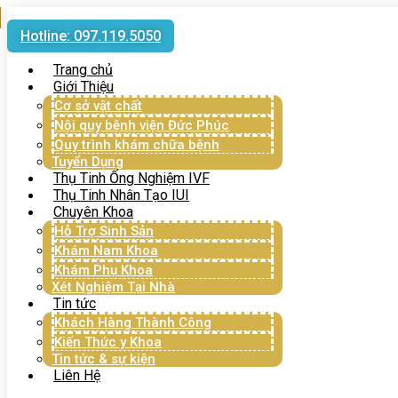
Hotline: 097.119.5050
Trang chủ
Giới Thiệu
Cơ sở vật chất
Nội quy bệnh viện Đức Phúc
Quy trình khám chữa bệnh
Tuyển Dụng
Thụ Tinh Ống Nghiệm IVF
Thụ Tinh Nhân Tạo IUI
Chuyên Khoa
Hỗ Trợ Sinh Sản
Khám Nam Khoa
Khám Phụ Khoa
Xét Nghiệm Tại Nhà
Tin tức
Khách Hàng Thành Công
Kiến Thức y Khoa
Tin tức & sự kiện
Liên Hệ