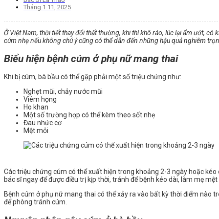
Tháng 1 11, 2025
Ở Việt Nam, thời tiết thay đổi thất thường, khi thì khô ráo, lúc lại ẩm ướt, 
cúm nhẹ nếu không chú ý cũng có thể dẫn đến những hậu quả nghiêm trọng
Biểu hiện bệnh cúm ở phụ nữ mang thai
Khi bị cúm, bà bầu có thể gặp phải một số triệu chứng như:
Nghẹt mũi, chảy nước mũi
Viêm họng
Ho khan
Một số trường hợp có thể kèm theo sốt nhẹ
Đau nhức cơ
Mệt mỏi
Các triệu chứng cúm có thể xuất hiện trong khoảng 2-3 ngày hoặc kéo 
bác sĩ ngay để được điều trị kịp thời, tránh để bệnh kéo dài, làm mẹ mệt
Bệnh cúm ở phụ nữ mang thai có thể xảy ra vào bất kỳ thời điểm nào t
để phòng tránh cúm.