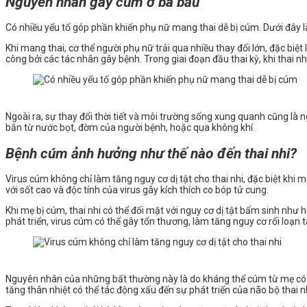
Nguyên nhân gây cúm ở bà bầu
Có nhiều yếu tố góp phần khiến phụ nữ mang thai dễ bị cúm. Dưới đây 
Khi mang thai, cơ thể người phụ nữ trải qua nhiều thay đổi lớn, đặc biệ
công bởi các tác nhân gây bệnh. Trong giai đoạn đầu thai kỳ, khi thai n
Ngoài ra, sự thay đổi thời tiết và môi trường sống xung quanh cũng là 
bắn từ nước bọt, đờm của người bệnh, hoặc qua không khí.
Bệnh cúm ảnh hưởng như thế nào đến thai nhi?
Virus cúm không chỉ làm tăng nguy cơ dị tật cho thai nhi, đặc biệt khi 
với sốt cao và độc tính của virus gây kích thích co bóp tử cung.
Khi mẹ bị cúm, thai nhi có thể đối mặt với nguy cơ dị tật bẩm sinh như 
phát triển, virus cúm có thể gây tổn thương, làm tăng nguy cơ rối loạn t
Nguyên nhân của những bất thường này là do kháng thể cúm từ mẹ có thể
tăng thân nhiệt có thể tác động xấu đến sự phát triển của não bộ thai n