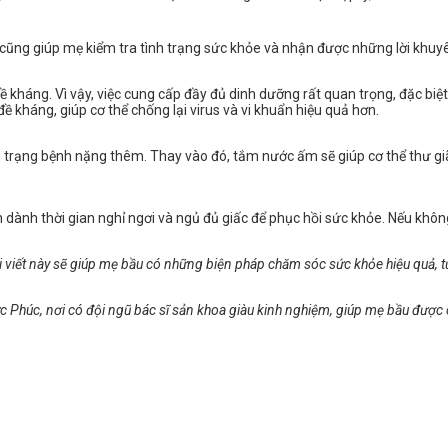
ũng giúp mẹ kiểm tra tình trạng sức khỏe và nhận được những lời khuyên
 kháng. Vì vậy, việc cung cấp đầy đủ dinh dưỡng rất quan trọng, đặc biệ
đề kháng, giúp cơ thể chống lại virus và vi khuẩn hiệu quả hơn.
h trạng bệnh nặng thêm. Thay vào đó, tắm nước ấm sẽ giúp cơ thể thư gi
n dành thời gian nghỉ ngơi và ngủ đủ giấc để phục hồi sức khỏe. Nếu khôn
i viết này sẽ giúp mẹ bầu có những biện pháp chăm sóc sức khỏe hiệu quả, t
Đức Phúc, nơi có đội ngũ bác sĩ sản khoa giàu kinh nghiệm, giúp mẹ bầu được