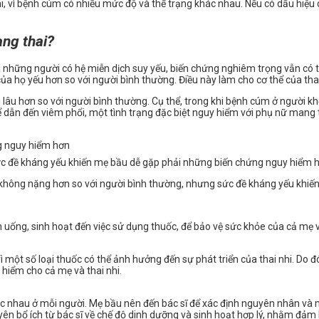
, vì bệnh cúm có nhiều mức độ và thể trạng khác nhau. Nếu có dấu hiệu 
ng thai?
ững người có hệ miễn dịch suy yếu, biến chứng nghiêm trọng vẫn có thể 
g của họ yếu hơn so với người bình thường. Điều này làm cho cơ thể của t
i lâu hơn so với người bình thường. Cụ thể, trong khi bệnh cúm ở người k
ể dẫn đến viêm phổi, một tình trạng đặc biệt nguy hiểm với phụ nữ mang 
c đề kháng yếu khiến mẹ bầu dễ gặp phải những biến chứng nguy hiểm 
ể không nặng hơn so với người bình thường, nhưng sức đề kháng yếu khi
ăn uống, sinh hoạt đến việc sử dụng thuốc, để bảo vệ sức khỏe của cả mẹ v
ì một số loại thuốc có thể ảnh hưởng đến sự phát triển của thai nhi. Do 
 hiểm cho cả mẹ và thai nhi.
ác nhau ở mỗi người. Mẹ bầu nên đến bác sĩ để xác định nguyên nhân và 
ên bổ ích từ bác sĩ về chế độ dinh dưỡng và sinh hoạt hợp lý, nhằm đảm