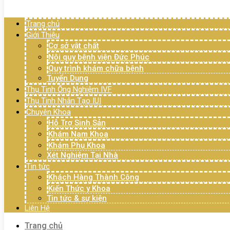
Menu
Trang chủ
Giới Thiệu
Cơ sở vật chất
Nội quy bệnh viện Đức Phúc
Quy trình khám chữa bệnh
Tuyển Dụng
Thụ Tinh Ống Nghiệm IVF
Thụ Tinh Nhân Tạo IUI
Chuyên Khoa
Hỗ Trợ Sinh Sản
Khám Nam Khoa
Khám Phụ Khoa
Xét Nghiệm Tại Nhà
Tin tức
Khách Hàng Thành Công
Kiến Thức y Khoa
Tin tức & sự kiện
Liên Hệ
Trang chủ