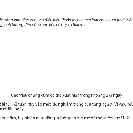
có khi nóng lạnh đan xen, tạo điều kiện thuận lợi cho các loại virus cúm phát tr
, ảnh hưởng đến sức khỏe của cả mẹ và thai nhi.
Các triệu chứng cúm có thể xuất hiện trong khoảng 2-3 ngày
dài từ 1-2 tuần, tùy vào mức độ nghiêm trọng của từng người. Vì vậy, n
 mỏi lâu ngày.
rong năm, tuy nhiên mùa đông là thời gian mà mẹ dễ mắc bệnh nhất. Khi t