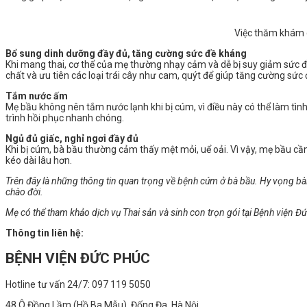
Việc thăm khám c
Bổ sung dinh dưỡng đầy đủ, tăng cường sức đề kháng
Khi mang thai, cơ thể của mẹ thường nhạy cảm và dễ bị suy giảm sức đề
chất và ưu tiên các loại trái cây như cam, quýt để giúp tăng cường sức 
Tắm nước ấm
Mẹ bầu không nên tắm nước lạnh khi bị cúm, vì điều này có thể làm tìn
trình hồi phục nhanh chóng.
Ngủ đủ giấc, nghỉ ngơi đầy đủ
Khi bị cúm, bà bầu thường cảm thấy mệt mỏi, uể oải. Vì vậy, mẹ bầu cầ
kéo dài lâu hơn.
Trên đây là những thông tin quan trọng về bệnh cúm ở bà bầu. Hy vọng bà
chào đời.
Mẹ có thể tham khảo dịch vụ Thai sản và sinh con trọn gói tại Bệnh viện 
Thông tin liên hệ:
BỆNH VIỆN ĐỨC PHÚC
Hotline tư vấn 24/7: 097 119 5050
48 Ô Đồng Lầm (Hồ Ba Mẫu), Đống Đa, Hà Nội