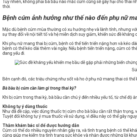
Tuy nhiên, không phải bà bầu nào mắc cúm cũng sẽ gây hại cho thai nhi
thời.
Bệnh cúm ảnh hưởng như thế nào đến phụ nữ ma
Mặc dù bệnh cúm mùa thường có xu hướng nhẹ và lành tính, nhưng với nh
sự thay đổi về nội tiết tố và hệ miễn dịch suy giảm, khiến sức đề khán
Khi phụ nữ mang thai bị cúm, bệnh có thể tiến triển nặng hơn và kéo dà
bệnh có thể kéo dài thêm vài ngày. Nếu bệnh tiến triển nặng, cúm có th
đang yếu đi.
Sứ
Bên cạnh đó, các triệu chứng như sốt và ho ở phụ nữ mang thai có th
Bà bầu bị cúm cần làm gì trong thai kỳ?
Khi bị cúm trong thai kỳ, bà bầu cần chú ý đến nhiều yếu tố, từ chế độ 
Không tự ý dùng thuốc
Như đã đề cập, việc dùng thuốc trị cúm cho bà bầu cần rất thận trọng, v
Tuyệt đối không tự ý mua thuốc về sử dụng, vì điều này có thể gây nguy
Thăm khám bác sĩ để được hướng dẫn
Cúm có thể do nhiều nguyên nhân gây ra, và tình trạng bệnh có thể kh
cũng giúp mẹ kiểm tra tình trạng sức khỏe và nhận được những lời khuy