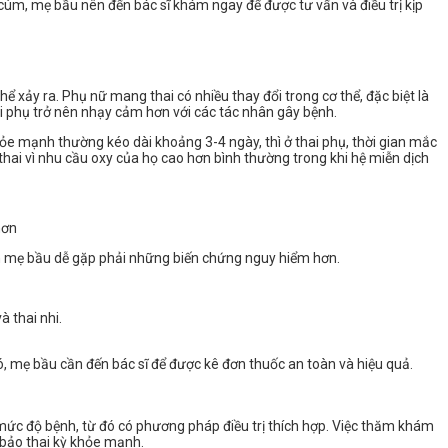
cúm, mẹ bầu nên đến bác sĩ khám ngay để được tư vấn và điều trị kịp
xảy ra. Phụ nữ mang thai có nhiều thay đổi trong cơ thể, đặc biệt là
hai phụ trở nên nhạy cảm hơn với các tác nhân gây bệnh.
hỏe mạnh thường kéo dài khoảng 3-4 ngày, thì ở thai phụ, thời gian mắc
thai vì nhu cầu oxy của họ cao hơn bình thường trong khi hệ miễn dịch
hơn
ến mẹ bầu dễ gặp phải những biến chứng nguy hiểm hơn.
à thai nhi.
đó, mẹ bầu cần đến bác sĩ để được kê đơn thuốc an toàn và hiệu quả.
mức độ bệnh, từ đó có phương pháp điều trị thích hợp. Việc thăm khám
 bảo thai kỳ khỏe mạnh.