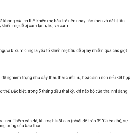
c đề kháng của cơ thể, khiến mẹ bầu trở nên nhạy cảm hơn và dễ bị tấn
, khiến mẹ dễ bị cảm lạnh, ho, và cúm.
người bị cúm cũng là yếu tố khiến mẹ bầu dễ bị lây nhiễm qua các giọt
n đề nghiêm trọng như sảy thai, thai chết lưu, hoặc sinh non nếu kết hợp
thể. Đặc biệt, trong 5 tháng đầu thai kỳ, khi não bộ của thai nhi đang
nhi. Thêm vào đó, khi mẹ bị sốt cao (nhiệt độ trên 39°C kéo dài), sự
rung ương của bào thai.