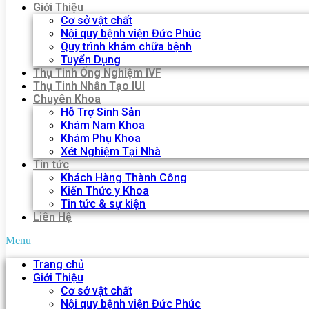
Giới Thiệu
Cơ sở vật chất
Nội quy bệnh viện Đức Phúc
Quy trình khám chữa bệnh
Tuyển Dụng
Thụ Tinh Ống Nghiệm IVF
Thụ Tinh Nhân Tạo IUI
Chuyên Khoa
Hỗ Trợ Sinh Sản
Khám Nam Khoa
Khám Phụ Khoa
Xét Nghiệm Tại Nhà
Tin tức
Khách Hàng Thành Công
Kiến Thức y Khoa
Tin tức & sự kiện
Liên Hệ
Menu
Trang chủ
Giới Thiệu
Cơ sở vật chất
Nội quy bệnh viện Đức Phúc