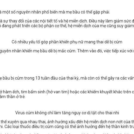
là một số nguyên nhân phổ biến mà mẹ bầu có thể gặp phải.
t là sự thay đổi của các nội tiết tố và hệ miễn dịch. Điều này làm giảm sứ
hi đang phát triển các bộ phận cơ thể, hệ miễn dịch của mẹ cũng suy giảm
Có nhiều yếu tố góp phần khiến phụ nữ mang thai dễ bị cúm
nguyên nhân khiến mẹ bầu dễ bị mắc cúm. Thêm vào đó, việc tiếp xúc với 
mẹ bầu bị cúm trong 13 tuần đầu của thai kỳ, mà còn có thể gây ra các vấ
hở hàm ếch, tim bẩm sinh (hở van tim) hoặc các khiếm khuyết khác trên cơ 
âm thần ở trẻ.
Virus cúm không chỉ làm tăng nguy cơ dị tật cho thai nhi
 xuyên qua nhau thai, ảnh hưởng xấu đến hệ miễn dịch non nớt của thai 
hi. Các loại thuốc điều trị cúm cũng có thể ảnh hưởng đến hệ thần kinh t