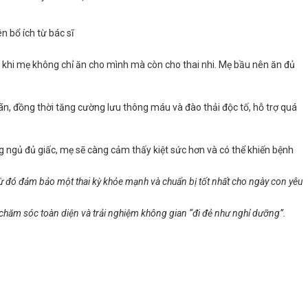
 bổ ích từ bác sĩ
t khi mẹ không chỉ ăn cho mình mà còn cho thai nhi. Mẹ bầu nên ăn đủ
ãn, đồng thời tăng cường lưu thông máu và đào thải độc tố, hỗ trợ quá
g ngủ đủ giấc, mẹ sẽ càng cảm thấy kiệt sức hơn và có thể khiến bệnh
ừ đó đảm bảo một thai kỳ khỏe mạnh và chuẩn bị tốt nhất cho ngày con yêu
 chăm sóc toàn diện và trải nghiệm không gian “đi đẻ như nghỉ dưỡng”.