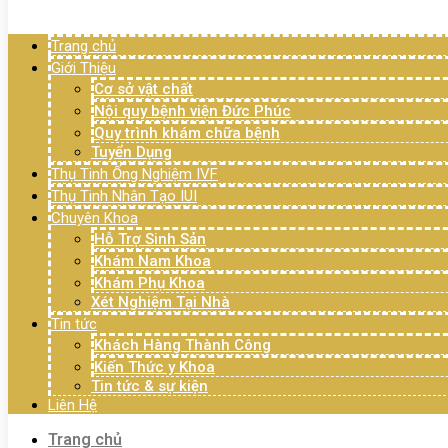
Menu
Trang chủ
Giới Thiệu
Cơ sở vật chất
Nội quy bệnh viện Đức Phúc
Quy trình khám chữa bệnh
Tuyển Dụng
Thụ Tinh Ống Nghiệm IVF
Thụ Tinh Nhân Tạo IUI
Chuyên Khoa
Hỗ Trợ Sinh Sản
Khám Nam Khoa
Khám Phụ Khoa
Xét Nghiệm Tại Nhà
Tin tức
Khách Hàng Thành Công
Kiến Thức y Khoa
Tin tức & sự kiện
Liên Hệ
Trang chủ