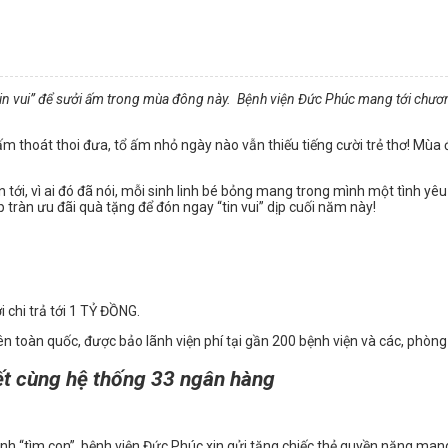
n vui” để sưởi ấm trong mùa đông này. Bệnh viện Đức Phúc mang tới chương 
hấm thoát thoi đưa, tổ ấm nhỏ ngày nào vẫn thiếu tiếng cười trẻ thơ!
Mùa đ
 tới, vì ai đó đã nói, mỗi sinh linh bé bỏng mang trong mình một tình y
ràn ưu đãi quà tặng để đón ngay “tin vui” dịp cuối năm này!
i chi trả tới 1 TỶ ĐỒNG.
ên toàn quốc, được bảo lãnh viện phí tại gần 200 bệnh viện và các, phòn
kết cùng hệ thống 33 ngân hàng
rình “tìm con”, bệnh viện Đức Phúc xin gửi tặng chiếc thẻ quyền năng man