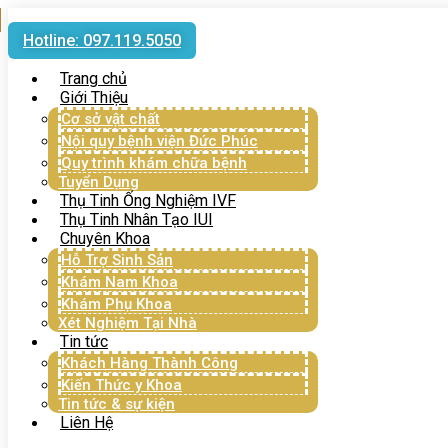
Hotline: 097.119.5050
Trang chủ
Giới Thiệu
Cơ sở vật chất
Nội quy bệnh viện Đức Phúc
Quy trình khám chữa bệnh
Tuyển Dụng
Thụ Tinh Ống Nghiệm IVF
Thụ Tinh Nhân Tạo IUI
Chuyên Khoa
Hỗ Trợ Sinh Sản
Khám Nam Khoa
Khám Phụ Khoa
Xét Nghiệm Tại Nhà
Tin tức
Khách Hàng Thành Công
Kiến Thức y Khoa
Tin tức & sự kiện
Liên Hệ