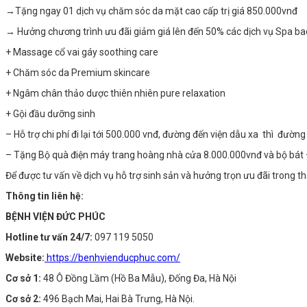
→Tặng ngay 01 dịch vụ chăm sóc da mặt cao cấp trị giá 850.000vnđ
→ Hưởng chương trình ưu đãi giảm giá lên đến 50% các dịch vụ Spa b
+ Massage cổ vai gáy soothing care
+ Chăm sóc da Premium skincare
+ Ngâm chân thảo dược thiên nhiên pure relaxation
+ Gội đầu dưỡng sinh
– Hỗ trợ chi phí đi lại tới 500.000 vnđ,
đường đến viện dẫu xa thì đường “
– Tặng Bộ quà điện máy trang hoàng nhà cửa 8.000.000vnđ và bộ bát –
Để được tư vấn về dịch vụ hỗ trợ sinh sản và hưởng trọn ưu đãi trong t
Thông tin liên hệ:
BỆNH VIỆN ĐỨC PHÚC
Hotline tư vấn 24/7:
097 119 5050
Website:
https://benhvienducphuc.com/
Cơ sở 1:
48 Ô Đồng Lầm (Hồ Ba Mẫu), Đống Đa, Hà Nội
Cơ sở 2:
496 Bạch Mai, Hai Bà Trưng, Hà Nội.