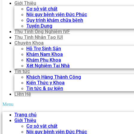
Giới Thiệu
Cơ sở vật chất
Nội quy bệnh viện Đức Phúc
Quy trình khám chữa bệnh
Tuyển Dụng
Thụ Tinh Ống Nghiệm IVF
Thụ Tinh Nhân Tạo IUI
Chuyên Khoa
Hỗ Trợ Sinh Sản
Khám Nam Khoa
Khám Phụ Khoa
Xét Nghiệm Tại Nhà
Tin tức
Khách Hàng Thành Công
Kiến Thức y Khoa
Tin tức & sự kiện
Liên Hệ
Menu
Trang chủ
Giới Thiệu
Cơ sở vật chất
Nội quy bệnh viện Đức Phúc