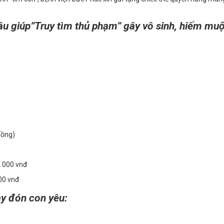
 giúp”Truy tìm thủ phạm” gây vô sinh, hiếm muộ
hồng)
0.000 vnđ
00 vnđ
ày đón con yêu: