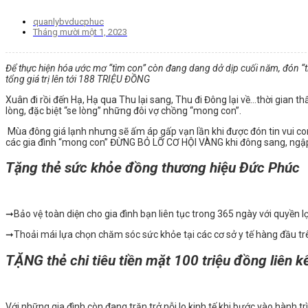
quanlybvducphuc
Tháng mười một 1, 2023
Để thực hiện hóa ước mơ “tìm con” còn đang dang dở dịp cuối năm, đón “ti
tổng giá trị lên tới
188 TRIỆU ĐỒNG
Xuân đi rồi đến Hạ, Hạ qua Thu lại sang, Thu đi Đông lại về…thời gian t
lòng, đặc biệt “se lòng” những đôi vợ chồng “mong con”.
Mùa đông giá lạnh nhưng sẽ ấm áp gấp vạn lần khi được đón tin vui con
các gia đình “mong con” ĐỪNG BỎ LỠ CƠ HỘI VÀNG khi đông sang, ngập t
Tặng thẻ sức khỏe đồng thương hiệu Đức Phúc
➞Bảo vệ toàn diện cho gia đình bạn
liên tục trong 365 ngày
với quyền lợ
➞
Thoải mái lựa chọn chăm sóc sức khỏe tại các cơ sở y tế hàng đầu tr
TẶNG thẻ chi tiêu tiền mặt 100 triệu đồng liên 
Với những gia đình còn đang trăn trở nỗi lo kinh tế khi bước vào hành t