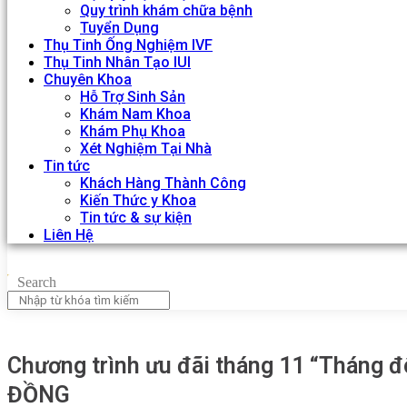
Quy trình khám chữa bệnh
Tuyển Dụng
Thụ Tinh Ống Nghiệm IVF
Thụ Tinh Nhân Tạo IUI
Chuyên Khoa
Hỗ Trợ Sinh Sản
Khám Nam Khoa
Khám Phụ Khoa
Xét Nghiệm Tại Nhà
Tin tức
Khách Hàng Thành Công
Kiến Thức y Khoa
Tin tức & sự kiện
Liên Hệ
Search
Chương trình ưu đãi tháng 11 “Tháng đôn
ĐỒNG