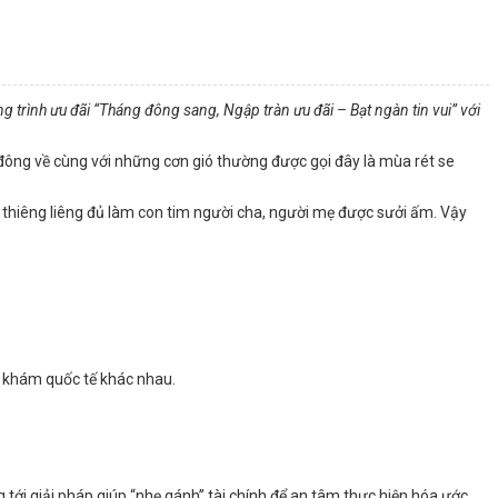
trình ưu đãi “Tháng đông sang, Ngập tràn ưu đãi – Bạt ngàn tin vui” với
ông về cùng với những cơn gió thường được gọi đây là mùa rét se
êu thiêng liêng đủ làm con tim người cha, người mẹ được sưởi ấm.
Vậy
g khám quốc tế khác nhau.
g tới giải pháp giúp “nhẹ gánh” tài chính để an tâm thực hiện hóa ước