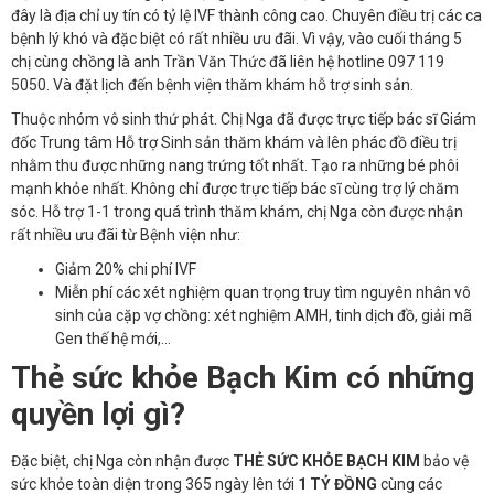
đây là địa chỉ uy tín có tỷ lệ IVF thành công cao. Chuyên điều trị các ca
bệnh lý khó và đặc biệt có rất nhiều ưu đãi. Vì vậy, vào cuối tháng 5
chị cùng chồng là anh Trần Văn Thức đã liên hệ hotline 097 119
5050. Và đặt lịch đến bệnh viện thăm khám hỗ trợ sinh sản.
Thuộc nhóm vô sinh thứ phát. Chị Nga đã được trực tiếp bác sĩ Giám
đốc Trung tâm Hỗ trợ Sinh sản thăm khám và lên phác đồ điều trị
nhằm thu được những nang trứng tốt nhất. Tạo ra những bé phôi
mạnh khỏe nhất. Không chỉ được trực tiếp bác sĩ cùng trợ lý chăm
sóc. Hỗ trợ 1-1 trong quá trình thăm khám, chị Nga còn được nhận
rất nhiều ưu đãi từ Bệnh viện như:
Giảm 20% chi phí IVF
Miễn phí các xét nghiệm quan trọng truy tìm nguyên nhân vô
sinh của cặp vợ chồng: xét nghiệm AMH, tinh dịch đồ, giải mã
Gen thế hệ mới,…
Thẻ sức khỏe Bạch Kim có những
quyền lợi gì?
Đặc biệt, chị Nga còn nhận được
THẺ SỨC KHỎE BẠCH KIM
bảo vệ
sức khỏe toàn diện trong 365 ngày lên tới
1 TỶ ĐỒNG
cùng các