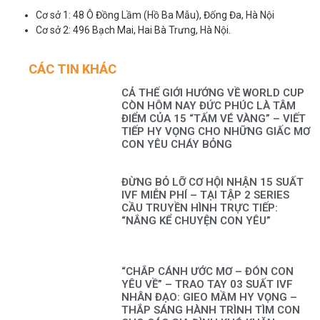
Cơ sở 1: 48 Ô Đồng Lầm (Hồ Ba Mẫu), Đống Đa, Hà Nội
Cơ sở 2: 496 Bạch Mai, Hai Bà Trưng, Hà Nội.
CÁC TIN KHÁC
CẢ THẾ GIỚI HƯỚNG VỀ WORLD CUP
CÒN HÔM NAY ĐỨC PHÚC LÀ TÂM
ĐIỂM CỦA 15 “TẤM VÉ VÀNG” – VIẾT
TIẾP HY VỌNG CHO NHỮNG GIẤC MƠ
CON YÊU CHÁY BỎNG
ĐỪNG BỎ LỠ CƠ HỘI NHẬN 15 SUẤT
IVF MIỄN PHÍ – TẠI TẬP 2 SERIES
CẦU TRUYỀN HÌNH TRỰC TIẾP:
“NẮNG KỂ CHUYỆN CON YÊU”
“CHẮP CÁNH ƯỚC MƠ – ĐÓN CON
YÊU VỀ” – TRAO TAY 03 SUẤT IVF
NHÂN ĐẠO: GIEO MẦM HY VỌNG –
THẮP SÁNG HÀNH TRÌNH TÌM CON