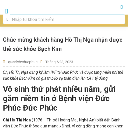
Trang chủ
Giới Thiệu
Thụ Tinh Ống Nghiệm IVF
Thụ Tinh Nhân Tạo IUI
Chuyên Khoa
Chúc mừng khách hàng Hồ Thị Nga nhận được
thẻ sức khỏe Bạch Kim
quanlybvducphuc
Tháng 6 23, 2023
Chị Hồ Thị Nga đăng ký làm IVF tại Đức Phúc và được tặng miễn phí thẻ
sức khỏe Bạch Kim có giá trị bảo vệ toàn diện lên tới 1 tỷ đồng.
Vô sinh thứ phát nhiều năm, gửi
gắm niềm tin ở Bệnh viện Đức
Phúc Đức Phúc
Chị Hồ Thị Nga
(1976 – Thị xã Hoàng Mai, Nghệ An) biết đến Bệnh
viện Đức Phúc thông qua mạng xã hội. Vì cộng đồng mong con khen