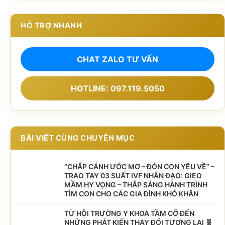
HỖ TRỢ NHANH
CHAT ZALO TƯ VẤN
HOTLINE: 097.119.5050
BÀI VIẾT CÙNG CHUYÊN MỤC
“CHẮP CÁNH ƯỚC MƠ – ĐÓN CON YÊU VỀ” –
TRAO TAY 03 SUẤT IVF NHÂN ĐẠO: GIEO
MẦM HY VỌNG – THẮP SÁNG HÀNH TRÌNH
TÌM CON CHO CÁC GIA ĐÌNH KHÓ KHĂN
TỪ HỘI TRƯỜNG Y KHOA TẦM CỠ ĐẾN
NHỮNG PHÁT KIẾN THAY ĐỔI TƯƠNG LAI 🧬