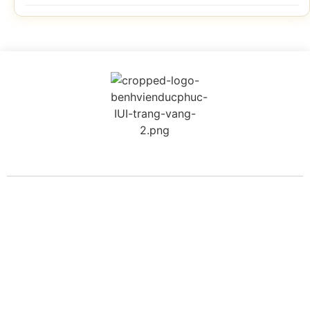
BỆNH VIỆN HTSS & NAM HỌC ĐỨC PHÚC
Hotline:
0971 195 050
Email:
info@benhvienducphuc.com
Địa chỉ: 121 Ô Đồng Lầm ( Hồ Ba Mẫu ) – Phường Văn Miếu Quốc Tử
Giám – Hà Nội.
Số 324, đường Lê Duẩn, Phường Trung Phụng, Quận Đống Đa, Thành
phố Hà Nội
Chủ quản: Công ty Cổ phần Bệnh viện Đức Phúc- Giấy phép đăng ký