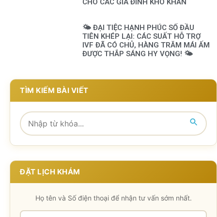
CHO CÁC GIA ĐÌNH KHÓ KHĂN
🌤️ ĐẠI TIỆC HẠNH PHÚC SỐ ĐẦU
TIÊN KHÉP LẠI: CÁC SUẤT HỖ TRỢ
IVF ĐÃ CÓ CHỦ, HÀNG TRĂM MÁI ẤM
ĐƯỢC THẮP SÁNG HY VỌNG! 🌤️
TÌM KIẾM BÀI VIẾT
ĐẶT LỊCH KHÁM
Họ tên và Số điện thoại để nhận tư vấn sớm nhất.