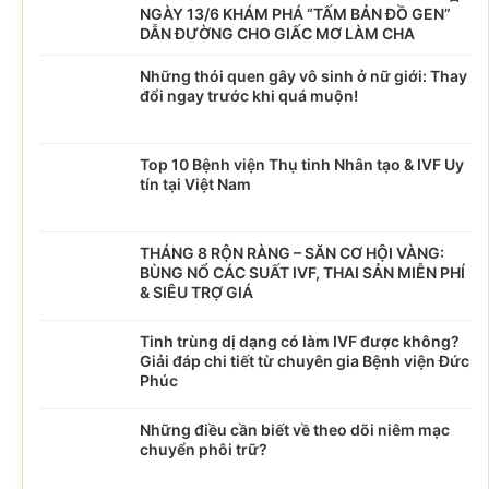
NGÀY 13/6 KHÁM PHÁ “TẤM BẢN ĐỒ GEN”
DẪN ĐƯỜNG CHO GIẤC MƠ LÀM CHA
Những thói quen gây vô sinh ở nữ giới: Thay
đổi ngay trước khi quá muộn!
Top 10 Bệnh viện Thụ tinh Nhân tạo & IVF Uy
tín tại Việt Nam
THÁNG 8 RỘN RÀNG – SĂN CƠ HỘI VÀNG:
BÙNG NỔ CÁC SUẤT IVF, THAI SẢN MIỄN PHÍ
& SIÊU TRỢ GIÁ
Tinh trùng dị dạng có làm IVF được không?
Giải đáp chi tiết từ chuyên gia Bệnh viện Đức
Phúc
Những điều cần biết về theo dõi niêm mạc
chuyển phôi trữ?