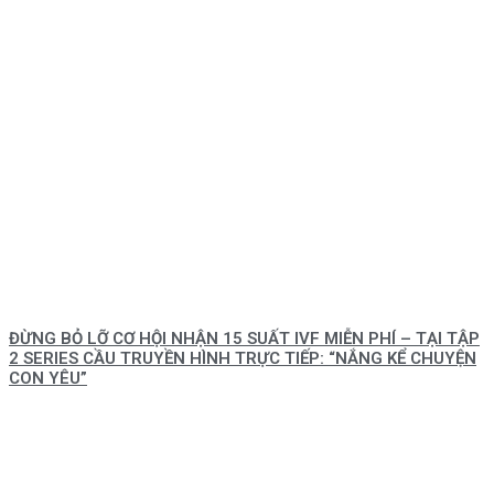
ĐỪNG BỎ LỠ CƠ HỘI NHẬN 15 SUẤT IVF MIỄN PHÍ – TẠI TẬP
2 SERIES CẦU TRUYỀN HÌNH TRỰC TIẾP: “NẮNG KỂ CHUYỆN
CON YÊU”