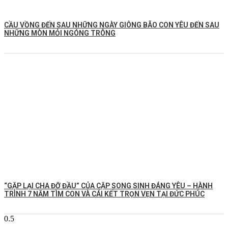
CẦU VỒNG ĐẾN SAU NHỮNG NGÀY GIÔNG BÃO CON YÊU ĐẾN SAU
NHỮNG MÒN MỎI NGÓNG TRÔNG
️“GẶP LẠI CHA ĐỠ ĐẦU” CỦA CẶP SONG SINH ĐÁNG YÊU – HÀNH
TRÌNH 7 NĂM TÌM CON VÀ CÁI KẾT TRỌN VẸN TẠI ĐỨC PHÚC