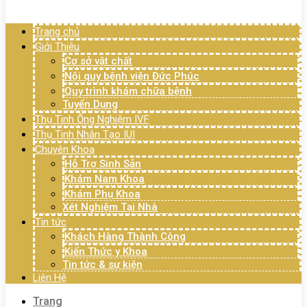
Menu
Trang chủ
Giới Thiệu
Cơ sở vật chất
Nội quy bệnh viện Đức Phúc
Quy trình khám chữa bệnh
Tuyển Dụng
Thụ Tinh Ống Nghiệm IVF
Thụ Tinh Nhân Tạo IUI
Chuyên Khoa
Hỗ Trợ Sinh Sản
Khám Nam Khoa
Khám Phụ Khoa
Xét Nghiệm Tại Nhà
Tin tức
Khách Hàng Thành Công
Kiến Thức y Khoa
Tin tức & sự kiện
Liên Hệ
Trang