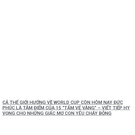
CẢ THẾ GIỚI HƯỚNG VỀ WORLD CUP CÒN HÔM NAY ĐỨC
PHÚC LÀ TÂM ĐIỂM CỦA 15 “TẤM VÉ VÀNG” – VIẾT TIẾP HY
VỌNG CHO NHỮNG GIẤC MƠ CON YÊU CHÁY BỎNG