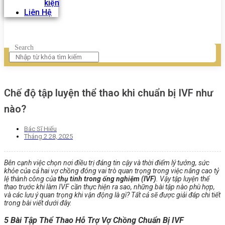
kiện
Liên Hệ
Search
Chế độ tập luyện thể thao khi chuẩn bị IVF như
nào?
Bác Sĩ Hiếu
Tháng 2 28, 2025
Bên cạnh việc chọn nơi điều trị đáng tin cậy và thời điểm lý tưởng, sức
khỏe của cả hai vợ chồng đóng vai trò quan trọng trong việc nâng cao tỷ
lệ thành công của
thụ tinh trong ống nghiệm (IVF)
. Vậy tập luyện thể
thao trước khi làm IVF cần thực hiện ra sao, những bài tập nào phù hợp,
và các lưu ý quan trọng khi vận động là gì? Tất cả sẽ được giải đáp chi tiết
trong bài viết dưới đây.
5 Bài Tập Thể Thao Hỗ Trợ Vợ Chồng Chuẩn Bị IVF