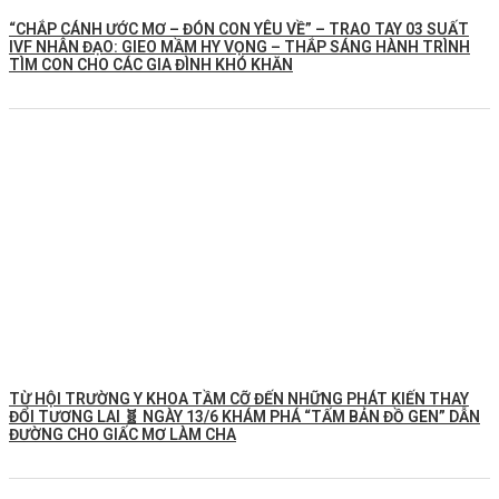
“CHẮP CÁNH ƯỚC MƠ – ĐÓN CON YÊU VỀ” – TRAO TAY 03 SUẤT
IVF NHÂN ĐẠO: GIEO MẦM HY VỌNG – THẮP SÁNG HÀNH TRÌNH
TÌM CON CHO CÁC GIA ĐÌNH KHÓ KHĂN
TỪ HỘI TRƯỜNG Y KHOA TẦM CỠ ĐẾN NHỮNG PHÁT KIẾN THAY
ĐỔI TƯƠNG LAI 🧬 NGÀY 13/6 KHÁM PHÁ “TẤM BẢN ĐỒ GEN” DẪN
ĐƯỜNG CHO GIẤC MƠ LÀM CHA