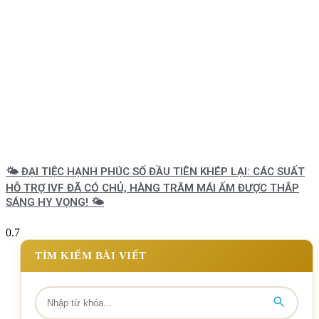
🌤️ ĐẠI TIỆC HẠNH PHÚC SỐ ĐẦU TIÊN KHÉP LẠI: CÁC SUẤT
HỖ TRỢ IVF ĐÃ CÓ CHỦ, HÀNG TRĂM MÁI ẤM ĐƯỢC THẮP
SÁNG HY VỌNG! 🌤️
TÌM KIẾM BÀI VIẾT