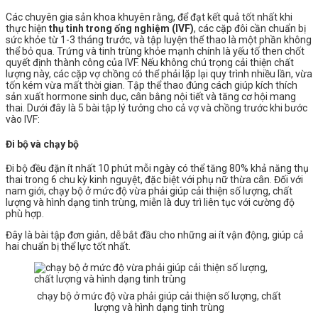
Các chuyên gia sản khoa khuyên rằng, để đạt kết quả tốt nhất khi
thực hiện
thụ tinh trong ống nghiệm (IVF)
, các cặp đôi cần chuẩn bị
sức khỏe từ 1-3 tháng trước, và tập luyện thể thao là một phần không
thể bỏ qua. Trứng và tinh trùng khỏe mạnh chính là yếu tố then chốt
quyết định thành công của IVF. Nếu không chú trọng cải thiện chất
lượng này, các cặp vợ chồng có thể phải lặp lại quy trình nhiều lần, vừa
tốn kém vừa mất thời gian. Tập thể thao đúng cách giúp kích thích
sản xuất hormone sinh dục, cân bằng nội tiết và tăng cơ hội mang
thai. Dưới đây là 5 bài tập lý tưởng cho cả vợ và chồng trước khi bước
vào IVF:
Đi bộ và chạy bộ
Đi bộ đều đặn ít nhất 10 phút mỗi ngày có thể tăng 80% khả năng thụ
thai trong 6 chu kỳ kinh nguyệt, đặc biệt với phụ nữ thừa cân. Đối với
nam giới, chạy bộ ở mức độ vừa phải giúp cải thiện số lượng, chất
lượng và hình dạng tinh trùng, miễn là duy trì liên tục với cường độ
phù hợp.
Đây là bài tập đơn giản, dễ bắt đầu cho những ai ít vận động, giúp cả
hai chuẩn bị thể lực tốt nhất.
chạy bộ ở mức độ vừa phải giúp cải thiện số lượng, chất
lượng và hình dạng tinh trùng