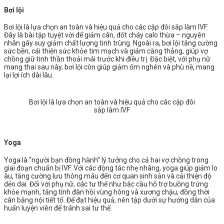
Bơi lội
Bơi lội là lựa chọn an toàn và hiệu quả cho các cặp đôi sắp làm IVF.
Đây là bài tập tuyệt vời để giảm cân, đốt cháy calo thừa – nguyên
nhân gây suy giảm chất lượng tinh trùng. Ngoài ra, bơi lội tăng cường
sức bền, cải thiện sức khỏe tim mạch và giảm căng thẳng, giúp vợ
chồng giữ tinh thần thoải mái trước khi điều trị. Đặc biệt, với phụ nữ
mang thai sau này, bơi lội còn giúp giảm ốm nghén và phù nề, mang
lại lợi ích dài lâu.
Bơi lội là lựa chọn an toàn và hiệu quả cho các cặp đôi
sắp làm IVF
Yoga
Yoga là “người bạn đồng hành” lý tưởng cho cả hai vợ chồng trong
giai đoạn chuẩn bị IVF. Với các động tác nhẹ nhàng, yoga giúp giảm lo
âu, tăng cường lưu thông máu đến cơ quan sinh sản và cải thiện độ
dẻo dai. Đối với phụ nữ, các tư thế như bắc cầu hỗ trợ buồng trứng
khỏe mạnh, tăng tính đàn hồi vùng hông và xương chậu, đồng thời
cân bằng nội tiết tố. Để đạt hiệu quả, nên tập dưới sự hướng dẫn của
huấn luyện viên để tránh sai tư thế.