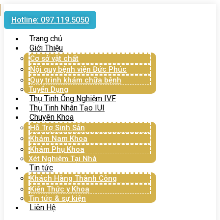
Hotline: 097.119.5050
Trang chủ
Giới Thiệu
Cơ sở vật chất
Nội quy bệnh viện Đức Phúc
Quy trình khám chữa bệnh
Tuyển Dụng
Thụ Tinh Ống Nghiệm IVF
Thụ Tinh Nhân Tạo IUI
Chuyên Khoa
Hỗ Trợ Sinh Sản
Khám Nam Khoa
Khám Phụ Khoa
Xét Nghiệm Tại Nhà
Tin tức
Khách Hàng Thành Công
Kiến Thức y Khoa
Tin tức & sự kiện
Liên Hệ