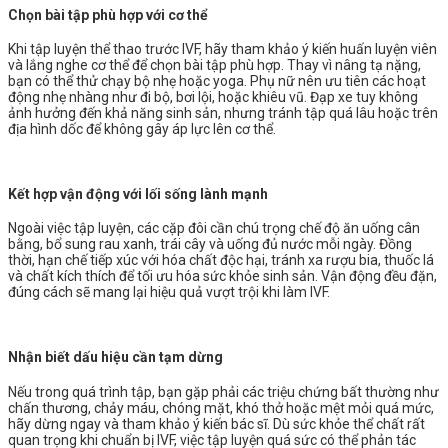
Chọn bài tập phù hợp với cơ thể
Khi tập luyện thể thao trước IVF, hãy tham khảo ý kiến huấn luyện viên
và lắng nghe cơ thể để chọn bài tập phù hợp. Thay vì nâng tạ nặng,
bạn có thể thử chạy bộ nhẹ hoặc yoga. Phụ nữ nên ưu tiên các hoạt
động nhẹ nhàng như đi bộ, bơi lội, hoặc khiêu vũ. Đạp xe tuy không
ảnh hưởng đến khả năng sinh sản, nhưng tránh tập quá lâu hoặc trên
địa hình dốc để không gây áp lực lên cơ thể.
Kết hợp vận động với lối sống lành mạnh
Ngoài việc tập luyện, các cặp đôi cần chú trọng chế độ ăn uống cân
bằng, bổ sung rau xanh, trái cây và uống đủ nước mỗi ngày. Đồng
thời, hạn chế tiếp xúc với hóa chất độc hại, tránh xa rượu bia, thuốc lá
và chất kích thích để tối ưu hóa sức khỏe sinh sản. Vận động đều đặn,
đúng cách sẽ mang lại hiệu quả vượt trội khi làm IVF.
Nhận biết dấu hiệu cần tạm dừng
Nếu trong quá trình tập, bạn gặp phải các triệu chứng bất thường như
chấn thương, chảy máu, chóng mặt, khó thở hoặc mệt mỏi quá mức,
hãy dừng ngay và tham khảo ý kiến bác sĩ. Dù sức khỏe thể chất rất
quan trọng khi chuẩn bị IVF, việc tập luyện quá sức có thể phản tác