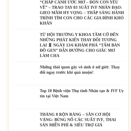
“CHẮP CÁNH ƯỚC MƠ – ĐÓN CON YÊU
VỀ” – TRAO TAY 03 SUẤT IVF NHÂN ĐẠO:
GIEO MẦM HY VỌNG – THẮP SÁNG HÀNH
TRÌNH TÌM CON CHO CÁC GIA ĐÌNH KHÓ
KHĂN
TỪ HỘI TRƯỜNG Y KHOA TẦM CỠ ĐẾN
NHỮNG PHÁT KIẾN THAY ĐỔI TƯƠNG
LAI 🧬 NGÀY 13/6 KHÁM PHÁ “TẤM BẢN
ĐỒ GEN” DẪN ĐƯỜNG CHO GIẤC MƠ
LÀM CHA
Những thói quen gây vô sinh ở nữ giới: Thay
đổi ngay trước khi quá muộn!
Top 10 Bệnh viện Thụ tinh Nhân tạo & IVF Uy
tín tại Việt Nam
THÁNG 8 RỘN RÀNG – SĂN CƠ HỘI
VÀNG: BÙNG NỔ CÁC SUẤT IVF, THAI
SẢN MIỄN PHÍ & SIÊU TRỢ GIÁ