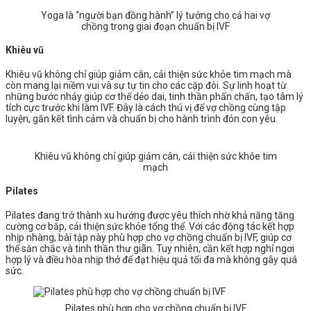
Yoga là “người bạn đồng hành” lý tưởng cho cả hai vợ
chồng trong giai đoạn chuẩn bị IVF
Khiêu vũ
Khiêu vũ không chỉ giúp giảm cân, cải thiện sức khỏe tim mạch mà
còn mang lại niềm vui và sự tự tin cho các cặp đôi. Sự linh hoạt từ
những bước nhảy giúp cơ thể dẻo dai, tinh thần phấn chấn, tạo tâm lý
tích cực trước khi làm IVF. Đây là cách thú vị để vợ chồng cùng tập
luyện, gắn kết tình cảm và chuẩn bị cho hành trình đón con yêu.
Khiêu vũ không chỉ giúp giảm cân, cải thiện sức khỏe tim
mạch
Pilates
Pilates đang trở thành xu hướng được yêu thích nhờ khả năng tăng
cường cơ bắp, cải thiện sức khỏe tổng thể. Với các động tác kết hợp
nhịp nhàng, bài tập này phù hợp cho vợ chồng chuẩn bị IVF, giúp cơ
thể săn chắc và tinh thần thư giãn. Tuy nhiên, cần kết hợp nghỉ ngơi
hợp lý và điều hòa nhịp thở để đạt hiệu quả tối đa mà không gây quá
sức.
Pilates phù hợp cho vợ chồng chuẩn bị IVF