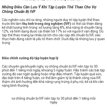
Những Điều Cần Lưu Ý Khi Tập Luyện Thể Thao Cho Vợ
Chồng Chuẩn Bị IVF
Các nghiên cứu chỉ ra rằng, những người duy trì tập luyện thể thao
trước khi làm
thụ tinh trong ống nghiệm (IVF)
có thể cải thiện đáng
kể chất lượng tinh trùng: số lượng tăng 8%, khả năng di chuyển tăng
12%, và hình dạng được cải thiện tới 17% so với người ít vận động. Dù
tập thể thao mang lại nhiều lợi ích cho các cặp đôi chuẩn bị IVF, việc
thực hiện đúng cách là yếu tố then chốt. Dưới đây là những lưu ý quan
trọng:
Điều chỉnh cường độ tập luyện hợp lý
Các chuyên gia khuyến nghị, vợ chồng chuẩn bị IVF nên tập từ 30
phút đến 1 tiếng mỗi ngày, khoảng 5 ngày/tuần. Hãy tránh các bài tập
cường độ cao ngắt quãng hoặc nhịp điệu nhanh. Tập luyện quá sức,
đặc biệt trên 4 tiếng/tuần, có thể làm giảm tỷ lệ thành công của IVF,
thậm chí ảnh hưởng đến khả năng rụng trứng ở phụ nữ, kể cả khi cân
nặng bình thường.
vợ chồng chuẩn bị IVF nên tập từ 30 phút đến 1 tiếng mỗi
ngày