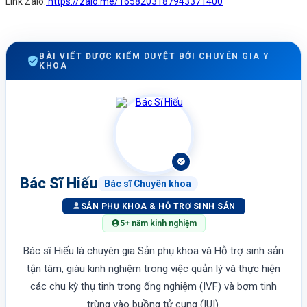
Link Zalo:
https://zalo.me/1658203187943371400
BÀI VIẾT ĐƯỢC KIỂM DUYỆT BỞI CHUYÊN GIA Y
KHOA
Bác Sĩ Hiếu
Bác sĩ Chuyên khoa
SẢN PHỤ KHOA & HỖ TRỢ SINH SẢN
5+ năm kinh nghiệm
Bác sĩ Hiếu là chuyên gia Sản phụ khoa và Hỗ trợ sinh sản
tận tâm, giàu kinh nghiệm trong việc quản lý và thực hiện
các chu kỳ thụ tinh trong ống nghiệm (IVF) và bơm tinh
trùng vào buồng tử cung (IUI).