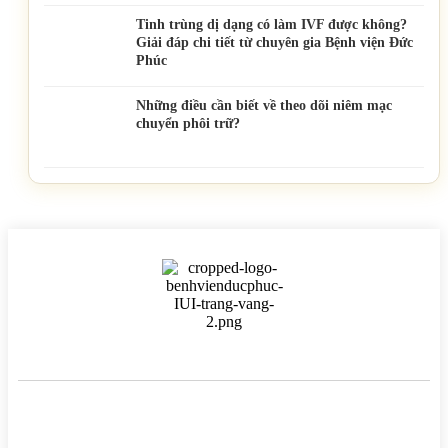
Tinh trùng dị dạng có làm IVF được không?
Giải đáp chi tiết từ chuyên gia Bệnh viện Đức
Phúc
Những điều cần biết về theo dõi niêm mạc
chuyển phôi trữ?
BỆNH VIỆN HTSS & NAM HỌC ĐỨC PHÚC
Hotline:
0971 195 050
Email:
info@benhvienducphuc.com