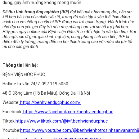
dụng, gây ảnh hưởng không mong muốn.
Để
thụ tinh trong ống nghiệm (IVF)
đạt kết quả như mong đợi, cần sự
kết hợp hài hòa của nhiều yếu tố, trong đó việc tập luyện thể thao đúng
cách cho vợ chồng chuẩn bị IVF đóng vai trò quan trọng. Hành trình dài
chờ đợi con yêu giờ đây trở nên nhẹ nhàng hơn với sự hỗ trợ phù hợp.
Hãy gọi ngay hotline của Bệnh viện Đức Phúc để nhận tư vấn tận tình. Với
đội ngũ bác sĩ giỏi, giàu kinh nghiệm, cùng phòng Lab tiên tiến, IVF là
điểm đến lý tưởng, mang đến cơ hội thành công cao với mức chi phí tối
ưu cho các gia đình.
Thông tin liên hệ:
BỆNH VIỆN ĐỨC PHÚC
Hotline tư vấn 24/7: 097 119 5050
48 Ô Đồng Lầm (Hồ Ba Mẫu), Đống Đa, Hà Nội
Website:
https://benhvienducphuc.com/
Facebook:
https://www.facebook.com/benhvienducphuc
Tiktok:
https://www.tiktok.com/@ivf.benhvienducphuc
Youtube:
https://www.youtube.com/@benhvienhotrosinhsanvanamh