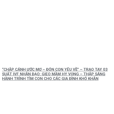
“CHẮP CÁNH ƯỚC MƠ – ĐÓN CON YÊU VỀ” – TRAO TAY 03
SUẤT IVF NHÂN ĐẠO: GIEO MẦM HY VỌNG – THẮP SÁNG
HÀNH TRÌNH TÌM CON CHO CÁC GIA ĐÌNH KHÓ KHĂN