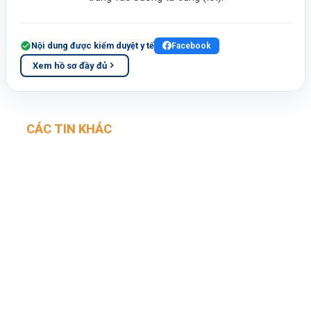
Nội dung được kiểm duyệt y tế
Facebook
Xem hồ sơ đầy đủ
CÁC TIN KHÁC