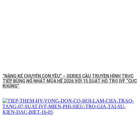
“NẮNG KỂ CHUYỆN CON YÊU” – SERIES CẦU TRUYỀN HÌNH TRỰC
TIẾP BÙNG NỔ NHẤT MÙA HÈ 2026 VỚI 15 SUẤT HỖ TRỢ IVF “CỰC
KHỦNG”