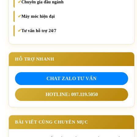
Chuyên gia đầu ngành
✔
Máy móc hiện đại
✔
Tư vấn hỗ trợ 24/7
✔
HỖ TRỢ NHANH
CHAT ZALO TƯ VẤN
HOTLINE: 097.119.5050
BÀI VIẾT CÙNG CHUYÊN MỤC