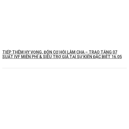
TIẾP THÊM HY VỌNG, ĐÓN CƠ HỘI LÀM CHA – TRAO TẶNG 07
SUẤT IVF MIỄN PHÍ & SIÊU TRỢ GIÁ TẠI SỰ KIỆN ĐẶC BIỆT 16.05