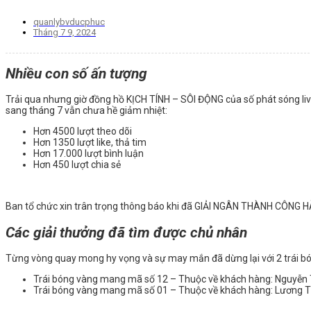
quanlybvducphuc
Tháng 7 9, 2024
Nhiều con số ấn tượng
Trải qua nhưng giờ đồng hồ KỊCH TÍNH – SÔI ĐỘNG của số phát sóng liv
sang tháng 7 vẫn chưa hề giảm nhiệt:
Hơn 4500 lượt theo dõi
Hơn 1350 lượt like, thả tim
Hơn 17.000 lượt bình luận
Hơn 450 lượt chia sẻ
Ban tổ chức xin trân trọng thông báo khi đã GIẢI NGÂN THÀNH CÔNG H
Các giải thưởng đã tìm được chủ nhân
Từng vòng quay mong hy vọng và sự may mắn đã dừng lại với 2 trái bó
Trái bóng vàng mang mã số 12 – Thuộc về khách hàng: Nguyễn T
Trái bóng vàng mang mã số 01 – Thuộc về khách hàng: Lương T