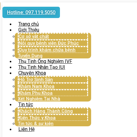
Hotline: 097.119.5050
Trang chủ
Giới Thiệu
Cơ sở vật chất
Nội quy bệnh viện Đức Phúc
Quy trình khám chữa bệnh
Tuyển Dụng
Thụ Tinh Ống Nghiệm IVF
Thụ Tinh Nhân Tạo IUI
Chuyên Khoa
Hỗ Trợ Sinh Sản
Khám Nam Khoa
Khám Phụ Khoa
Xét Nghiệm Tại Nhà
Tin tức
Khách Hàng Thành Công
Kiến Thức y Khoa
Tin tức & sự kiện
Liên Hệ