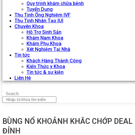
Quy trình khám chữa bệnh
Tuyển Dụng
Thụ Tinh Ống Nghiệm IVF
Thụ Tinh Nhân Tạo IUI
Chuyên Khoa
Hỗ Trợ Sinh Sản
Khám Nam Khoa
Khám Phụ Khoa
Xét Nghiệm Tại Nhà
Tin tức
Khách Hàng Thành Công
Kiến Thức y Khoa
Tin tức & sự kiện
Liên Hệ
Search
BÙNG NỔ KHOẢNH KHẮC CHỚP DEAL 
ĐỈNH