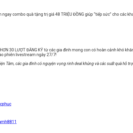
inh ngay combo quà tặng trị giá 48 TRIỆU ĐỒNG giúp “tiếp sức” cho các k
ận HƠN 30 LƯỢT ĐĂNG KÝ từ các gia đình mong con có hoàn cảnh khó khăn t
ào phiên livestream ngày 27/7!
hiện Tâm, các gia đình có nguyện vọng rinh deal khủng và các suất quà hỗ tr
ucphuc
namh8811