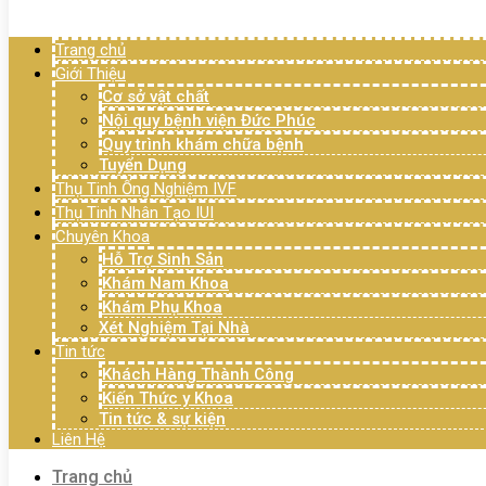
Menu
Trang chủ
Giới Thiệu
Cơ sở vật chất
Nội quy bệnh viện Đức Phúc
Quy trình khám chữa bệnh
Tuyển Dụng
Thụ Tinh Ống Nghiệm IVF
Thụ Tinh Nhân Tạo IUI
Chuyên Khoa
Hỗ Trợ Sinh Sản
Khám Nam Khoa
Khám Phụ Khoa
Xét Nghiệm Tại Nhà
Tin tức
Khách Hàng Thành Công
Kiến Thức y Khoa
Tin tức & sự kiện
Liên Hệ
Trang chủ