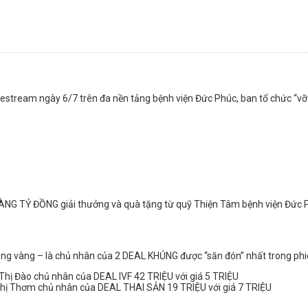
estream ngày 6/7 trên đa nền tảng bệnh viện Đức Phúc, ban tổ chức “vỡ
ÀNG TỶ ĐỒNG giải thưởng và quà tặng từ quỹ Thiện Tâm bệnh viện Đức 
ng vàng – là chủ nhân của 2 DEAL KHỦNG được “săn đón” nhất trong phi
hị Đào chủ nhân của DEAL IVF 42 TRIỆU với giá 5 TRIỆU
hị Thơm chủ nhân của DEAL THAI SẢN 19 TRIỆU với giá 7 TRIỆU