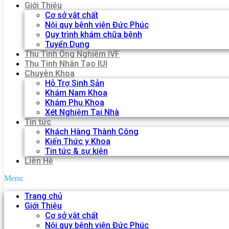
Giới Thiệu
Cơ sở vật chất
Nội quy bệnh viện Đức Phúc
Quy trình khám chữa bệnh
Tuyển Dụng
Thụ Tinh Ống Nghiệm IVF
Thụ Tinh Nhân Tạo IUI
Chuyên Khoa
Hỗ Trợ Sinh Sản
Khám Nam Khoa
Khám Phụ Khoa
Xét Nghiệm Tại Nhà
Tin tức
Khách Hàng Thành Công
Kiến Thức y Khoa
Tin tức & sự kiện
Liên Hệ
Menu
Trang chủ
Giới Thiệu
Cơ sở vật chất
Nội quy bệnh viện Đức Phúc