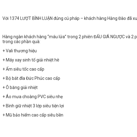
Với 1374 LƯỢT BÌNH LUẬN đúng cú pháp – khách hàng Hằng Đào đã xuấ
Hàng ngàn khách hàng “máu lửa” trong 2 phiên ĐẤU GIÁ NGƯỢC và 2 p
trong các phần quà:
+ Vali thương hiệu
+ Máy xay sinh tố giải nhiệt hè
+ Ấm siêu tốc cao cấp
+ Bộ bát đĩa Đức Phúc cao cấp
+ Ô băng giải nhiệt
+ Áo mưa choàng PVC siêu nhẹ
+ Bình giữ nhiệt 3 lớp siêu tiện lợi
+ Mũ bảo hiểm cao cấp siêu bền