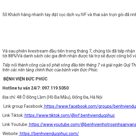
50 Khách hàng nhanh tay đặt cọc dịch vụ IVF và thai sản trọn gói đã r
Và sau phiên livestream đầu tiên trong tháng 7, chúng tôi đã tiếp nh
tới 88%!
Và danh sách các gia đình nhận được tài trợ sẽ được công bố v
Tiếp nối thành công của số phát sóng đầu tiên tháng 7 và giải ngân Quỹ T
trên các nền tảng chính thức của bệnh viện Đức Phúc.
BỆNH VIỆN ĐỨC PHÚC
Hotline tư vấn 24/7: 097.119.5050
Địa chỉ: 48 Ô Đồng Lầm (Hồ Ba Mẫu), Đống Đa, Hà Nội
️ Link group Facebook:
https://www.facebook.com/groups/benhviend
Link Tiktok:
https://www.tiktok.com/@ivf.benhvienducphuc
Link Youtube:
https://www.youtube.com/@benhvienhotrosinhsanva
Website:
https://benhvienducphuc.com/