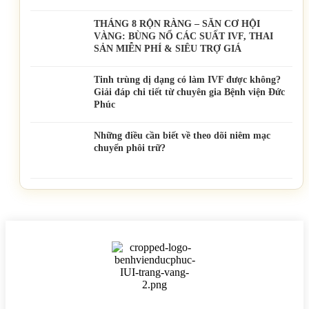
THÁNG 8 RỘN RÀNG – SĂN CƠ HỘI
VÀNG: BÙNG NỔ CÁC SUẤT IVF, THAI
SẢN MIỄN PHÍ & SIÊU TRỢ GIÁ
Tinh trùng dị dạng có làm IVF được không?
Giải đáp chi tiết từ chuyên gia Bệnh viện Đức
Phúc
Những điều cần biết về theo dõi niêm mạc
chuyển phôi trữ?