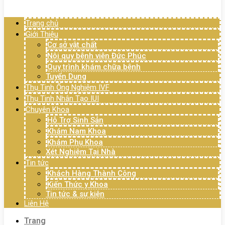
Menu
Trang chủ
Giới Thiệu
Cơ sở vật chất
Nội quy bệnh viện Đức Phúc
Quy trình khám chữa bệnh
Tuyển Dụng
Thụ Tinh Ống Nghiệm IVF
Thụ Tinh Nhân Tạo IUI
Chuyên Khoa
Hỗ Trợ Sinh Sản
Khám Nam Khoa
Khám Phụ Khoa
Xét Nghiệm Tại Nhà
Tin tức
Khách Hàng Thành Công
Kiến Thức y Khoa
Tin tức & sự kiện
Liên Hệ
Trang