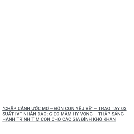
“CHẮP CÁNH ƯỚC MƠ – ĐÓN CON YÊU VỀ” – TRAO TAY 03
SUẤT IVF NHÂN ĐẠO: GIEO MẦM HY VỌNG – THẮP SÁNG
HÀNH TRÌNH TÌM CON CHO CÁC GIA ĐÌNH KHÓ KHĂN