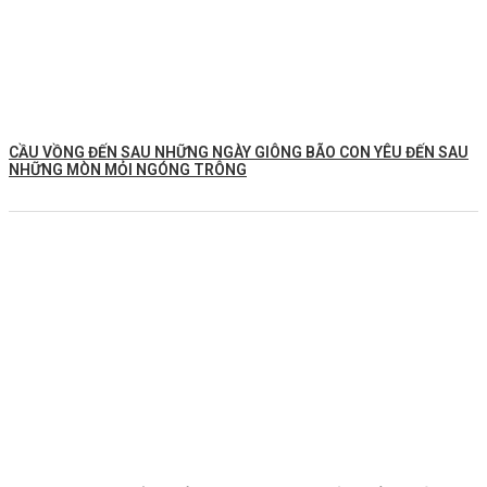
CẦU VỒNG ĐẾN SAU NHỮNG NGÀY GIÔNG BÃO CON YÊU ĐẾN SAU
NHỮNG MÒN MỎI NGÓNG TRÔNG