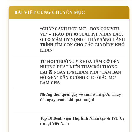
BÀI VIẾT CÙNG CHUYÊN MỤC
“CHẮP CÁNH ƯỚC MƠ – ĐÓN CON YÊU
VỀ” – TRAO TAY 03 SUẤT IVF NHÂN ĐẠO:
GIEO MẦM HY VỌNG – THẮP SÁNG HÀNH
TRÌNH TÌM CON CHO CÁC GIA ĐÌNH KHÓ
KHĂN
TỪ HỘI TRƯỜNG Y KHOA TẦM CỠ ĐẾN
NHỮNG PHÁT KIẾN THAY ĐỔI TƯƠNG
LAI 🧬 NGÀY 13/6 KHÁM PHÁ “TẤM BẢN
ĐỒ GEN” DẪN ĐƯỜNG CHO GIẤC MƠ
LÀM CHA
Những thói quen gây vô sinh ở nữ giới: Thay
đổi ngay trước khi quá muộn!
Top 10 Bệnh viện Thụ tinh Nhân tạo & IVF Uy
tín tại Việt Nam