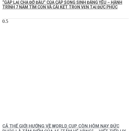
️“GẶP LẠI CHA ĐỠ ĐẦU” CỦA CẶP SONG SINH ĐÁNG YÊU – HÀNH
TRÌNH 7 NĂM TÌM CON VÀ CÁI KẾT TRỌN VẸN TẠI ĐỨC PHÚC
CẢ THẾ GIỚI HƯỚNG VỀ WORLD CUP CÒN HÔM NAY ĐỨC