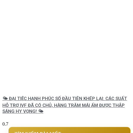
🌤️ ĐẠI TIỆC HẠNH PHÚC SỐ ĐẦU TIÊN KHÉP LẠI: CÁC SUẤT
HỖ TRỢ IVF ĐÃ CÓ CHỦ, HÀNG TRĂM MÁI ẤM ĐƯỢC THẮP
SÁNG HY VỌNG! 🌤️