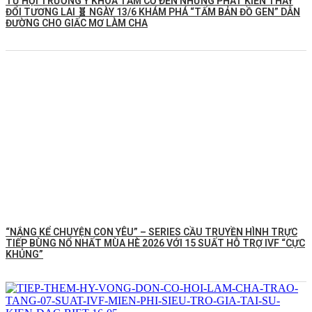
TỪ HỘI TRƯỜNG Y KHOA TẦM CỠ ĐẾN NHỮNG PHÁT KIẾN THAY
ĐỔI TƯƠNG LAI 🧬 NGÀY 13/6 KHÁM PHÁ “TẤM BẢN ĐỒ GEN” DẪN
ĐƯỜNG CHO GIẤC MƠ LÀM CHA
“NẮNG KỂ CHUYỆN CON YÊU” – SERIES CẦU TRUYỀN HÌNH TRỰC
TIẾP BÙNG NỔ NHẤT MÙA HÈ 2026 VỚI 15 SUẤT HỖ TRỢ IVF “CỰC
KHỦNG”