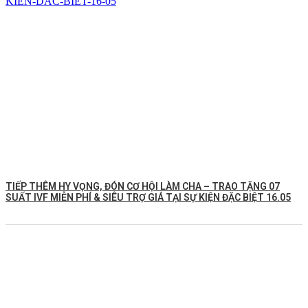
TIẾP THÊM HY VỌNG, ĐÓN CƠ HỘI LÀM CHA – TRAO TẶNG 07
SUẤT IVF MIỄN PHÍ & SIÊU TRỢ GIÁ TẠI SỰ KIỆN ĐẶC BIỆT 16.05