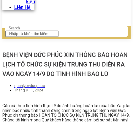
kiện
Liên Hệ
Search
BỆNH VIỆN ĐỨC PHÚC XIN THÔNG BÁO HOÃN
LỊCH TỔ CHỨC SỰ KIỆN TRUNG THU DIỄN RA
VÀO NGÀY 14/9 DO TÌNH HÌNH BÃO LŨ
quanlybvducphuc
Tháng 9 11, 2024
Căn cứ theo tình hình thực tế do ảnh hưởng hoàn lưu của bão Yagi tại
miền bắc nhiều tỉnh thành đang chìm trong ngập lụt, Bệnh viện Đức
Phúc xin thông báo HOÃN TỔ CHỨC SỰ KIỆN TRUNG THU NGÀY 14/9.
Chúng tôi kính mong Quý khách hàng thông cảm bởi sự bất tiện này!