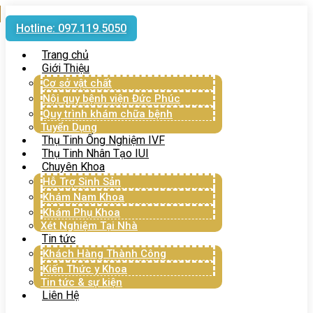
Hotline: 097.119.5050
Trang chủ
Giới Thiệu
Cơ sở vật chất
Nội quy bệnh viện Đức Phúc
Quy trình khám chữa bệnh
Tuyển Dụng
Thụ Tinh Ống Nghiệm IVF
Thụ Tinh Nhân Tạo IUI
Chuyên Khoa
Hỗ Trợ Sinh Sản
Khám Nam Khoa
Khám Phụ Khoa
Xét Nghiệm Tại Nhà
Tin tức
Khách Hàng Thành Công
Kiến Thức y Khoa
Tin tức & sự kiện
Liên Hệ