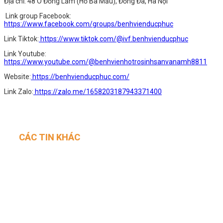
Địa chỉ: 48 Ô Đồng Lầm (Hồ Ba Mẫu), Đống Đa, Hà Nội
Link group Facebook:
https://www.facebook.com/groups/benhvienducphuc
Link Tiktok:
https://www.tiktok.com/@ivf.benhvienducphuc
Link Youtube:
https://www.youtube.com/@benhvienhotrosinhsanvanamh8811
Website:
https://benhvienducphuc.com/
Link Zalo:
https://zalo.me/1658203187943371400
CÁC TIN KHÁC