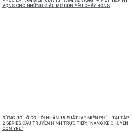
PHÚC LÀ TÂM ĐIỂM CỦA 15 “TẤM VÉ VÀNG” – VIẾT TIẾP HY
VỌNG CHO NHỮNG GIẤC MƠ CON YÊU CHÁY BỎNG
ĐỪNG BỎ LỠ CƠ HỘI NHẬN 15 SUẤT IVF MIỄN PHÍ – TẠI TẬP
2 SERIES CẦU TRUYỀN HÌNH TRỰC TIẾP: “NẮNG KỂ CHUYỆN
CON YÊU”