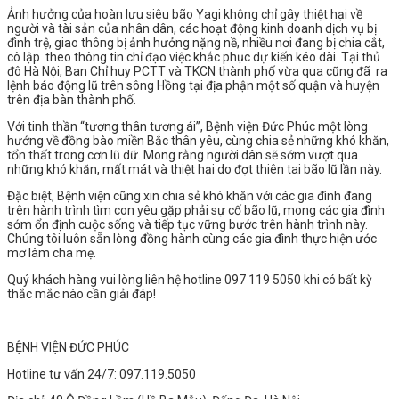
Ảnh hưởng của hoàn lưu siêu bão Yagi không chỉ gây thiệt hại về
người và tài sản của nhân dân, các hoạt động kinh doanh dịch vụ bị
đình trệ, giao thông bị ảnh hưởng nặng nề,
nhiều nơi đang bị chia cắt,
cô lập
theo thông tin chỉ đạo việc khắc phục dự kiến kéo dài. Tại thủ
đô Hà Nội,
Ban Chỉ huy PCTT và TKCN thành phố vừa qua cũng đã ra
lệnh báo động lũ trên sông Hồng tại địa phận một số quận và huyện
trên địa bàn thành phố.
Với tinh thần “tương thân tương ái”, Bệnh viện Đức Phúc một lòng
hướng về đồng bào miền Bắc thân yêu, cùng chia sẻ những khó khăn,
tổn thất trong cơn lũ dữ. Mong rằng người dân sẽ sớm vượt qua
những khó khăn, mất mát và thiệt hại do đợt thiên tai bão lũ lần này.
Đặc biệt, Bệnh viện cũng xin chia sẻ khó khăn với các gia đình đang
trên hành trình tìm con yêu gặp phải sự cố bão lũ, mong các gia đình
sớm ổn định cuộc sống và tiếp tục vững bước trên hành trình này.
Chúng tôi luôn sẵn lòng đồng hành cùng các gia đình thực hiện ước
mơ làm cha mẹ.
Quý khách hàng vui lòng liên hệ hotline 097 119 5050 khi có bất kỳ
thắc mắc nào cần giải đáp!
BỆNH VIỆN ĐỨC PHÚC
Hotline tư vấn 24/7: 097.119.5050