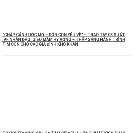
“CHẮP CÁNH ƯỚC MƠ – ĐÓN CON YÊU VỀ” – TRAO TAY 03 SUẤT
IVF NHÂN ĐẠO: GIEO MẦM HY VỌNG – THẮP SÁNG HÀNH TRÌNH
TÌM CON CHO CÁC GIA ĐÌNH KHÓ KHĂN