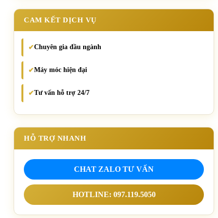
CAM KẾT DỊCH VỤ
Chuyên gia đầu ngành
✔
Máy móc hiện đại
✔
Tư vấn hỗ trợ 24/7
✔
HỖ TRỢ NHANH
CHAT ZALO TƯ VẤN
HOTLINE: 097.119.5050