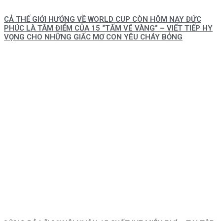
CẢ THẾ GIỚI HƯỚNG VỀ WORLD CUP CÒN HÔM NAY ĐỨC
PHÚC LÀ TÂM ĐIỂM CỦA 15 “TẤM VÉ VÀNG” – VIẾT TIẾP HY
VỌNG CHO NHỮNG GIẤC MƠ CON YÊU CHÁY BỎNG