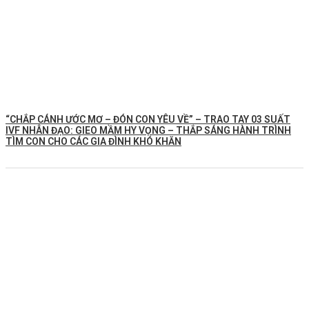
“CHẮP CÁNH ƯỚC MƠ – ĐÓN CON YÊU VỀ” – TRAO TAY 03 SUẤT
IVF NHÂN ĐẠO: GIEO MẦM HY VỌNG – THẮP SÁNG HÀNH TRÌNH
TÌM CON CHO CÁC GIA ĐÌNH KHÓ KHĂN