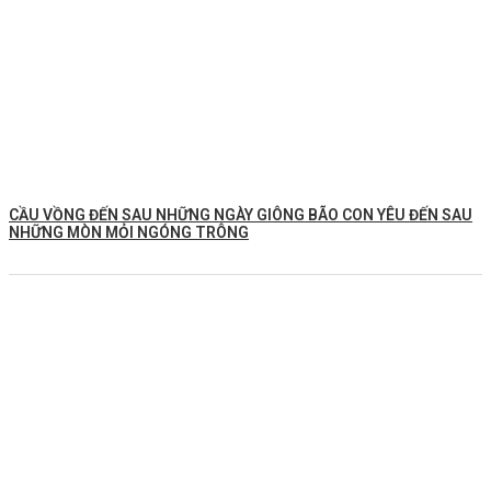
CẦU VỒNG ĐẾN SAU NHỮNG NGÀY GIÔNG BÃO CON YÊU ĐẾN SAU
NHỮNG MÒN MỎI NGÓNG TRÔNG