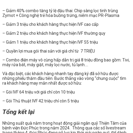
–
Giảm 40% combo tăng tỷ lệ đậu thai: Chip sàng lọc tinh trùng
Zymot + Công nghệ trẻ hóa buồng trứng, niêm mạc PR-Plasma
–
Giảm 3 triệu cho khách hàng thực hiện IVF cao cấp
–
Giảm 2 triệu cho khách hàng thực hiện IVF thường quy
–
Giảm 1 triệu cho khách hàng thực hiện IVF 55 triệu
–
Quyền lợi mua gói thai sản với giá chỉ từ 7 TRIỆU
–
Combo điện máy vô cùng hấp dẫn trị giá 8 triệu đồng bao gồm: Tivi,
máy rửa bát, máy giặt, máy lọc nước, tủ lạnh….
Và đặc biệt, các khách hàng nhanh tay đăng ký đã sở hữu được
những phiếu thăm đầu tiên. Bước thẳng vào vòng “chung cuộc” tìm
ra khách hàng may mắn nhất được sở hữu:
– Gói IVF 64 triệu với giá chỉ còn 10 triệu
– Gói Thủ thuật IVF 42 triệu chỉ còn 5 triệu
Tổng kết lại
Những suất quà nằm trong hoạt động giải ngân quỹ Thiện Tâm của
bệnh viện Đức Phúc trong năm 2024. Thông qua các số livestream
trong tháng 4, Đức Phúc đang nỗ lực kịp thời giải ngân quỹ. Để dành