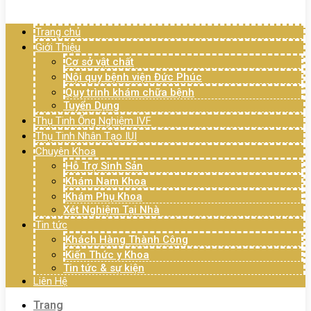
Menu
Trang chủ
Giới Thiệu
Cơ sở vật chất
Nội quy bệnh viện Đức Phúc
Quy trình khám chữa bệnh
Tuyển Dụng
Thụ Tinh Ống Nghiệm IVF
Thụ Tinh Nhân Tạo IUI
Chuyên Khoa
Hỗ Trợ Sinh Sản
Khám Nam Khoa
Khám Phụ Khoa
Xét Nghiệm Tại Nhà
Tin tức
Khách Hàng Thành Công
Kiến Thức y Khoa
Tin tức & sự kiện
Liên Hệ
Trang