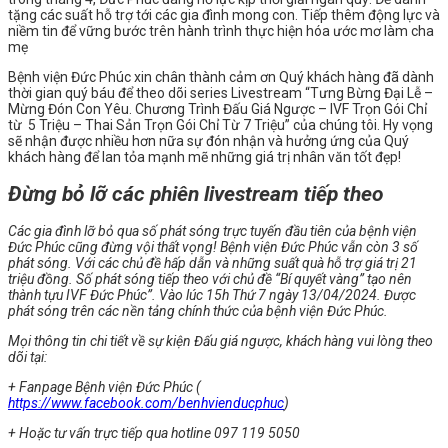
tặng các suất hỗ trợ tới các gia đình mong con. Tiếp thêm động lực và
niềm tin để vững bước trên hành trình thực hiện hóa ước mơ làm cha
mẹ
Bệnh viện Đức Phúc xin chân thành cảm ơn Quý khách hàng đã dành
thời gian quý báu để theo dõi series Livestream
“Tưng Bừng Đại Lễ –
Mừng Đón Con Yêu. Chương Trình Đấu Giá Ngược – IVF Trọn Gói Chỉ
từ 5 Triệu – Thai Sản Trọn Gói Chỉ Từ 7 Triệu”
của chúng tôi. Hy vọng
sẽ nhận được nhiều hơn nữa sự đón nhận và hưởng ứng của Quý
khách hàng để lan tỏa mạnh mẽ những giá trị nhân văn tốt đẹp!
Đừng bỏ lỡ các phiên livestream tiếp theo
️Các gia đình lỡ bỏ qua số phát sóng trực tuyến đầu tiên của bệnh viện
Đức Phúc cũng đừng vội thất vọng! Bệnh viện Đức Phúc vẫn còn 3 số
phát sóng. Với các chủ đề hấp dẫn và những suất quà hỗ trợ giá trị 21
triệu đồng. Số phát sóng tiếp theo với chủ đề
“Bí quyết vàng” tạo nên
thành tựu IVF Đức Phúc
”.
Vào lúc 15h Thứ 7 ngày 13/04/2024. Đ
ược
phát sóng trên các nền tảng chính thức của bệnh viện Đức Phúc.
Mọi thông tin chi tiết về sự kiện Đấu giá ngược, khách hàng vui lòng theo
dõi tại:
+ Fanpage Bệnh viện Đức Phúc (
https://www.facebook.com/benhvienducphuc
)
+ Hoặc tư vấn trực tiếp qua hotline 097 119 5050