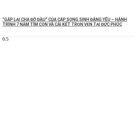
️“GẶP LẠI CHA ĐỠ ĐẦU” CỦA CẶP SONG SINH ĐÁNG YÊU – HÀNH
TRÌNH 7 NĂM TÌM CON VÀ CÁI KẾT TRỌN VẸN TẠI ĐỨC PHÚC