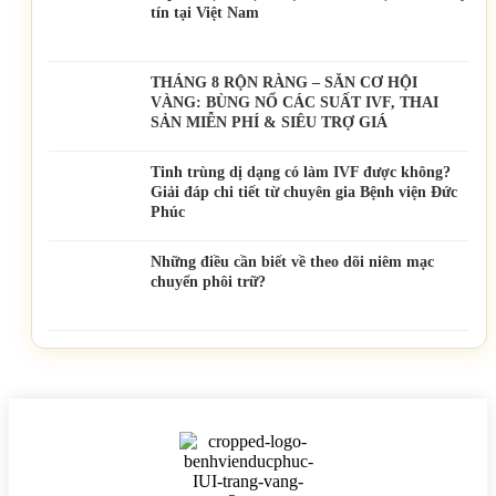
tín tại Việt Nam
THÁNG 8 RỘN RÀNG – SĂN CƠ HỘI
VÀNG: BÙNG NỔ CÁC SUẤT IVF, THAI
SẢN MIỄN PHÍ & SIÊU TRỢ GIÁ
Tinh trùng dị dạng có làm IVF được không?
Giải đáp chi tiết từ chuyên gia Bệnh viện Đức
Phúc
Những điều cần biết về theo dõi niêm mạc
chuyển phôi trữ?