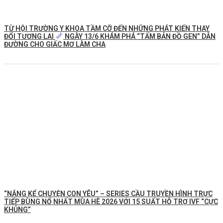
TỪ HỘI TRƯỜNG Y KHOA TẦM CỠ ĐẾN NHỮNG PHÁT KIẾN THAY
ĐỔI TƯƠNG LAI
NGÀY 13/6 KHÁM PHÁ “TẤM BẢN ĐỒ GEN” DẪN
ĐƯỜNG CHO GIẤC MƠ LÀM CHA
“NẮNG KỂ CHUYỆN CON YÊU” – SERIES CẦU TRUYỀN HÌNH TRỰC
TIẾP BÙNG NỔ NHẤT MÙA HÈ 2026 VỚI 15 SUẤT HỖ TRỢ IVF “CỰC
KHỦNG”