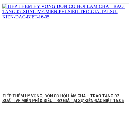
TIẾP THÊM HY VỌNG, ĐÓN CƠ HỘI LÀM CHA – TRAO TẶNG 07
SUẤT IVF MIỄN PHÍ & SIÊU TRỢ GIÁ TẠI SỰ KIỆN ĐẶC BIỆT 16.05