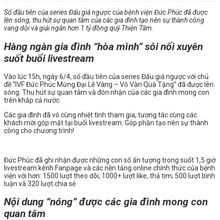
Số đầu tiên của series Đấu giá ngược của bệnh viện Đức Phúc đã được
lên sóng, thu hút sự quan tâm của các gia đình tạo nên sự thành công
vang dội và giải ngân hơn 1 tỷ đồng quỹ Thiện Tâm.
Hàng ngàn gia đình “hòa mình” sôi nổi xuyên
suốt buổi livestream
️Vào lúc 15h, ngày 6/4, số đầu tiên của series Đấu giá ngược với chủ
đề “
IVF Đức Phúc Mừng Đại Lễ Vàng – Vô Vàn Quà Tặng
” đã được lên
sóng. Thu hút sự quan tâm và đón nhận của các gia đình mong con
trên khắp cả nước.
Các gia đình đã vô cùng nhiệt tình tham gia, tương tác cùng các
khách mời góp mặt tại buổi livestream. Góp phần tạo nên sự thành
công cho chương trình!
Đức Phúc đã ghi nhận được những con số ấn tượng trong suốt 1,5 giờ
livestream kênh Fanpage và các nền tảng online chính thức của bệnh
viện với hơn:
1500 lượt theo dõi; 1000+ lượt like, thả tim; 500 lượt bình
luận và 320 lượt chia sẻ
Nội dung “nóng” được các gia đình mong con
quan tâm