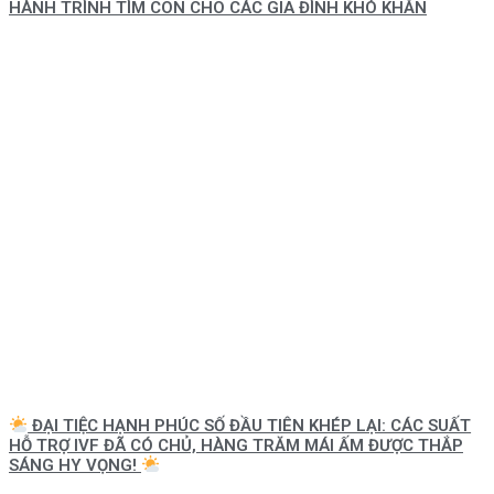
HÀNH TRÌNH TÌM CON CHO CÁC GIA ĐÌNH KHÓ KHĂN
ĐẠI TIỆC HẠNH PHÚC SỐ ĐẦU TIÊN KHÉP LẠI: CÁC SUẤT
HỖ TRỢ IVF ĐÃ CÓ CHỦ, HÀNG TRĂM MÁI ẤM ĐƯỢC THẮP
SÁNG HY VỌNG!