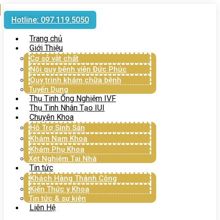
Hotline: 097.119.5050
Trang chủ
Giới Thiệu
Cơ sở vật chất
Nội quy bệnh viện Đức Phúc
Quy trình khám chữa bệnh
Tuyển Dụng
Thụ Tinh Ống Nghiệm IVF
Thụ Tinh Nhân Tạo IUI
Chuyên Khoa
Hỗ Trợ Sinh Sản
Khám Nam Khoa
Khám Phụ Khoa
Xét Nghiệm Tại Nhà
Tin tức
Khách Hàng Thành Công
Kiến Thức y Khoa
Tin tức & sự kiện
Liên Hệ