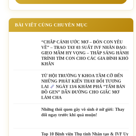
BÀI VIẾT CÙNG CHUYÊN MỤC
“CHẮP CÁNH ƯỚC MƠ – ĐÓN CON YÊU
VỀ” – TRAO TAY 03 SUẤT IVF NHÂN ĐẠO:
GIEO MẦM HY VỌNG – THẮP SÁNG HÀNH
TRÌNH TÌM CON CHO CÁC GIA ĐÌNH KHÓ
KHĂN
TỪ HỘI TRƯỜNG Y KHOA TẦM CỠ ĐẾN
NHỮNG PHÁT KIẾN THAY ĐỔI TƯƠNG
LAI
NGÀY 13/6 KHÁM PHÁ “TẤM BẢN
ĐỒ GEN” DẪN ĐƯỜNG CHO GIẤC MƠ
LÀM CHA
Những thói quen gây vô sinh ở nữ giới: Thay
đổi ngay trước khi quá muộn!
Top 10 Bệnh viện Thụ tinh Nhân tạo & IVF Uy