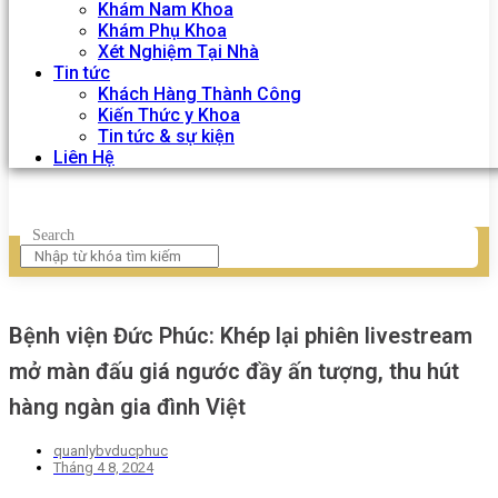
Khám Nam Khoa
Khám Phụ Khoa
Xét Nghiệm Tại Nhà
Tin tức
Khách Hàng Thành Công
Kiến Thức y Khoa
Tin tức & sự kiện
Liên Hệ
Search
Bệnh viện Đức Phúc: Khép lại phiên livestream
mở màn đấu giá ngước đầy ấn tượng, thu hút
hàng ngàn gia đình Việt
quanlybvducphuc
Tháng 4 8, 2024