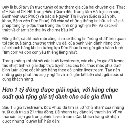
Đây là buổi tư vấn trực tuyến có sự tham gia của hai chuyên gia: Thạc
sĩ – Bác sĩ CKI Hồ Trung Hiếu (Giám đốc Trung tâm Hỗ trợ sinh sản,
Bệnh viện Đức Phúc) và bác sĩ Nguyễn Thị Huyền (Bác sĩ Sản phụ
khoa, Bệnh viện Đức Phúc). Đã chia sẻ những thông tin hữu ích về giải
pháp tăng tỷ lệ đậu thai trong thụ tinh ống nghiệm IVF. Và các kiến
thức về chăm sóc thai kỳ cho mẹ bầu IVF.
Đồng thời, các khách mời cũng chia sẻ thông tin “nóng nhất” liên quan
tới các quà tặng, chương trình ưu đãi của bệnh viện dành riêng cho
các khách hàng khi tin tưởng lựa Đức Phúc là nơi gửi gắm hành trình
“tìm con” và đón con yêu thiêng liêng nhất.
Trong không khí sôi nổi của buổi livestream, các chuyên gia đã tương
tác nhiệt tình và giải đáp trực tuyến các câu hỏi, thắc mắc phía dưới
bình luận cùng các khách hàng theo dõi phiên livestream. Tạo nên
những giây phút thực sự ý nghĩa và mối gắn kết bền chặt giữa bác sĩ
cùng khách hàng.
Hơn 1 tỷ đồng được giải ngân, với hàng chục
suất quà tặng giá trị dành cho các gia đình
Sau 1.5 giờ livestream, Đức Phúc đã tìm ra 50 “chủ nhân” của những
suất quà trị giá 21 triệu đồng. Đã nhanh tay đăng ký thực hiện IVF và
thai sản trọn gói trong phiên Livestream. Các khách hàng sẽ nhận
được những “quyền lợi” hấp dẫn: