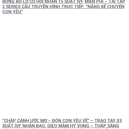
ĐỪNG BỎ LỠ CƠ HỘI NHẬN 15 SUẤT IVF MIỄN PHÍ – TẠI TẬP
2 SERIES CẦU TRUYỀN HÌNH TRỰC TIẾP: “NẮNG KỂ CHUYỆN
CON YÊU”
“CHẮP CÁNH ƯỚC MƠ – ĐÓN CON YÊU VỀ” – TRAO TAY 03
SUẤT IVF NHÂN ĐẠO: GIEO MẦM HY VỌNG – THẮP SÁNG