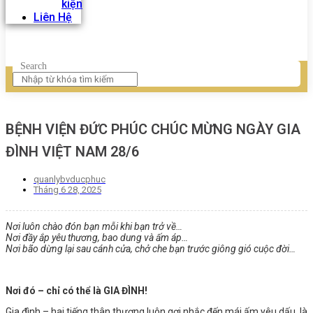
kiện
Liên Hệ
Search
BỆNH VIỆN ĐỨC PHÚC CHÚC MỪNG NGÀY GIA
ĐÌNH VIỆT NAM 28/6
quanlybvducphuc
Tháng 6 28, 2025
Nơi luôn chào đón bạn mỗi khi bạn trở về…
Nơi đầy ắp yêu thương, bao dung và ấm áp…
Nơi bão dừng lại sau cánh cửa, chở che bạn trước giông gió cuộc đời…
Nơi đó – chỉ có thể là GIA ĐÌNH!
Gia đình – hai tiếng thân thương luôn gợi nhắc đến mái ấm yêu dấu, là