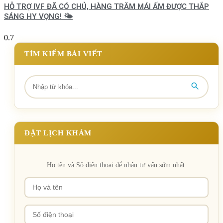
HỖ TRỢ IVF ĐÃ CÓ CHỦ, HÀNG TRĂM MÁI ẤM ĐƯỢC THẮP
SÁNG HY VỌNG! 🌤️
TÌM KIẾM BÀI VIẾT
ĐẶT LỊCH KHÁM
Họ tên và Số điện thoại để nhận tư vấn sớm nhất.