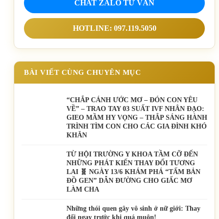
CHAT ZALO TƯ VẤN
HOTLINE: 097.119.5050
BÀI VIẾT CÙNG CHUYÊN MỤC
“CHẮP CÁNH ƯỚC MƠ – ĐÓN CON YÊU
VỀ” – TRAO TAY 03 SUẤT IVF NHÂN ĐẠO:
GIEO MẦM HY VỌNG – THẮP SÁNG HÀNH
TRÌNH TÌM CON CHO CÁC GIA ĐÌNH KHÓ
KHĂN
TỪ HỘI TRƯỜNG Y KHOA TẦM CỠ ĐẾN
NHỮNG PHÁT KIẾN THAY ĐỔI TƯƠNG
LAI 🧬 NGÀY 13/6 KHÁM PHÁ “TẤM BẢN
ĐỒ GEN” DẪN ĐƯỜNG CHO GIẤC MƠ
LÀM CHA
Những thói quen gây vô sinh ở nữ giới: Thay
đổi ngay trước khi quá muộn!