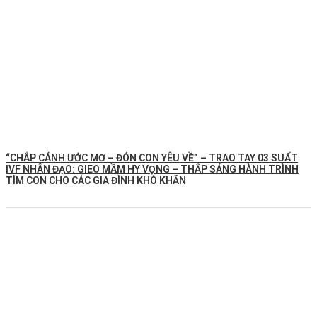
“CHẮP CÁNH ƯỚC MƠ – ĐÓN CON YÊU VỀ” – TRAO TAY 03 SUẤT
IVF NHÂN ĐẠO: GIEO MẦM HY VỌNG – THẮP SÁNG HÀNH TRÌNH
TÌM CON CHO CÁC GIA ĐÌNH KHÓ KHĂN