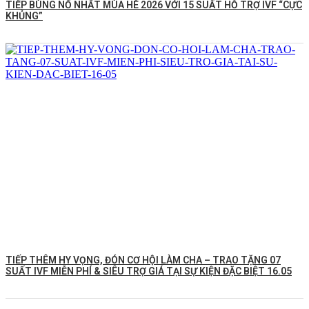
TIẾP BÙNG NỔ NHẤT MÙA HÈ 2026 VỚI 15 SUẤT HỖ TRỢ IVF “CỰC
KHỦNG”
TIẾP THÊM HY VỌNG, ĐÓN CƠ HỘI LÀM CHA – TRAO TẶNG 07
SUẤT IVF MIỄN PHÍ & SIÊU TRỢ GIÁ TẠI SỰ KIỆN ĐẶC BIỆT 16.05