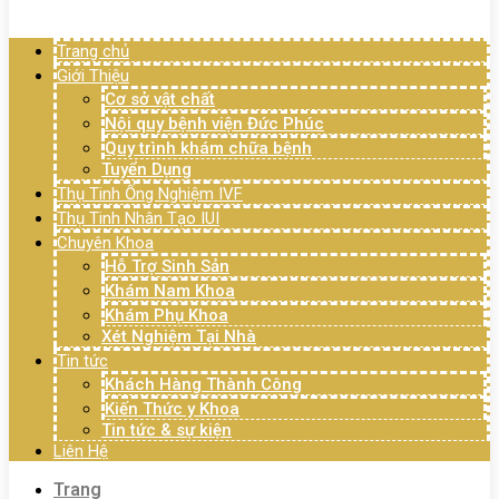
Menu
Trang chủ
Giới Thiệu
Cơ sở vật chất
Nội quy bệnh viện Đức Phúc
Quy trình khám chữa bệnh
Tuyển Dụng
Thụ Tinh Ống Nghiệm IVF
Thụ Tinh Nhân Tạo IUI
Chuyên Khoa
Hỗ Trợ Sinh Sản
Khám Nam Khoa
Khám Phụ Khoa
Xét Nghiệm Tại Nhà
Tin tức
Khách Hàng Thành Công
Kiến Thức y Khoa
Tin tức & sự kiện
Liên Hệ
Trang