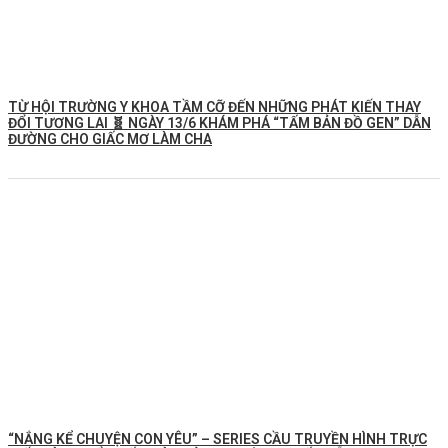
TỪ HỘI TRƯỜNG Y KHOA TẦM CỠ ĐẾN NHỮNG PHÁT KIẾN THAY
ĐỔI TƯƠNG LAI 🧬 NGÀY 13/6 KHÁM PHÁ “TẤM BẢN ĐỒ GEN” DẪN
ĐƯỜNG CHO GIẤC MƠ LÀM CHA
“NẮNG KỂ CHUYỆN CON YÊU” – SERIES CẦU TRUYỀN HÌNH TRỰC