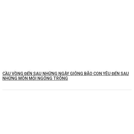
CẦU VỒNG ĐẾN SAU NHỮNG NGÀY GIÔNG BÃO CON YÊU ĐẾN SAU
NHỮNG MÒN MỎI NGÓNG TRÔNG