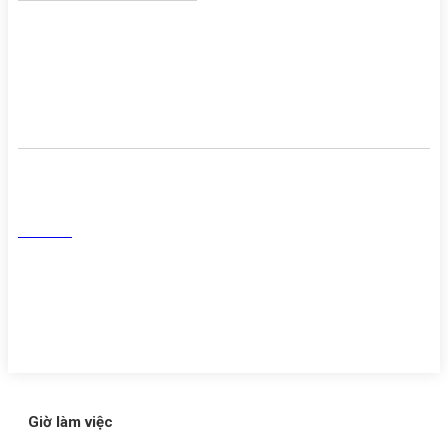
Giới thiệu chung
Cơ sở vật chất
Danh sách người thực hành
khám chữa bệnh
Mạng Xã Hội
Facebook
Tiktok
Youtube
Zalo
Giờ làm việc