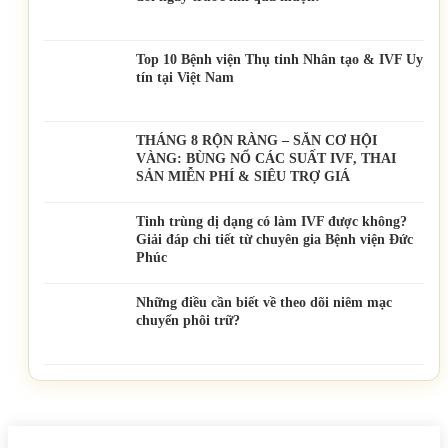
Top 10 Bệnh viện Thụ tinh Nhân tạo & IVF Uy
tín tại Việt Nam
THÁNG 8 RỘN RÀNG – SĂN CƠ HỘI
VÀNG: BÙNG NỔ CÁC SUẤT IVF, THAI
SẢN MIỄN PHÍ & SIÊU TRỢ GIÁ
Tinh trùng dị dạng có làm IVF được không?
Giải đáp chi tiết từ chuyên gia Bệnh viện Đức
Phúc
Những điều cần biết về theo dõi niêm mạc
chuyển phôi trữ?