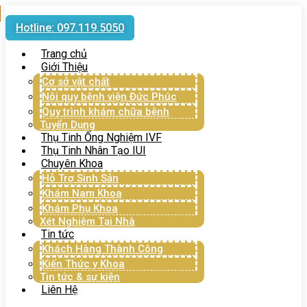
Hotline: 097.119.5050
Trang chủ
Giới Thiệu
Cơ sở vật chất
Nội quy bệnh viện Đức Phúc
Quy trình khám chữa bệnh
Tuyển Dụng
Thụ Tinh Ống Nghiệm IVF
Thụ Tinh Nhân Tạo IUI
Chuyên Khoa
Hỗ Trợ Sinh Sản
Khám Nam Khoa
Khám Phụ Khoa
Xét Nghiệm Tại Nhà
Tin tức
Khách Hàng Thành Công
Kiến Thức y Khoa
Tin tức & sự kiện
Liên Hệ