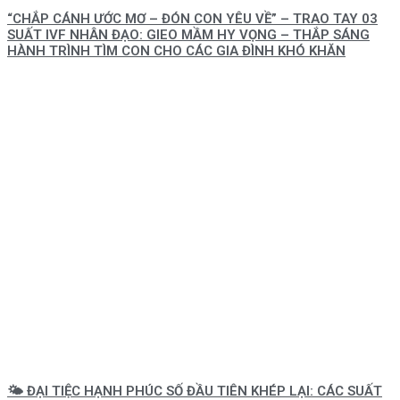
“CHẮP CÁNH ƯỚC MƠ – ĐÓN CON YÊU VỀ” – TRAO TAY 03
SUẤT IVF NHÂN ĐẠO: GIEO MẦM HY VỌNG – THẮP SÁNG
HÀNH TRÌNH TÌM CON CHO CÁC GIA ĐÌNH KHÓ KHĂN
🌤️ ĐẠI TIỆC HẠNH PHÚC SỐ ĐẦU TIÊN KHÉP LẠI: CÁC SUẤT