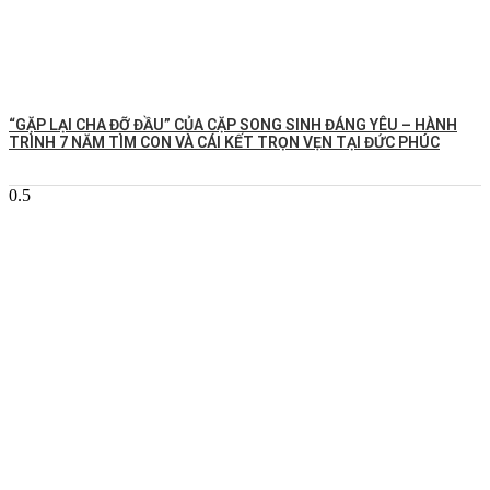
️“GẶP LẠI CHA ĐỠ ĐẦU” CỦA CẶP SONG SINH ĐÁNG YÊU – HÀNH
TRÌNH 7 NĂM TÌM CON VÀ CÁI KẾT TRỌN VẸN TẠI ĐỨC PHÚC