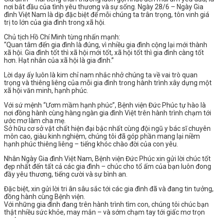
nơi bắt đầu của tình yêu thương và sự sống. Ngày 28/6 – Ngày Gia
đình Việt Nam là dịp đặc biệt để mỗi chúng ta trân trọng, tôn vinh giá
trị to lớn của gia đình trong xã hội.
Chủ tịch Hồ Chí Minh từng nhấn mạnh:
“Quan tâm đến gia đình là đúng, vì nhiều gia đình cộng lại mới thành
xã hội. Gia đình tốt thì xã hội mới tốt, xã hội tốt thì gia đình càng tốt
hơn. Hạt nhân của xã hội là gia đình.”
Lời dạy ấy luôn là kim chỉ nam nhắc nhở chúng ta về vai trò quan
trọng và thiêng liêng của mỗi gia đình trong hành trình xây dựng một
xã hội văn minh, hạnh phúc.
Với sứ mệnh “Ươm mầm hạnh phúc”, Bệnh viện Đức Phúc tự hào là
nơi đồng hành cùng hàng ngàn gia đình Việt trên hành trình chạm tới
ước mơ làm cha mẹ.
Sở hữu cơ sở vật chất hiện đại bậc nhất cùng đội ngũ y bác sĩ chuyên
môn cao, giàu kinh nghiệm, chúng tôi đã góp phần mang lại niềm
hạnh phúc thiêng liêng – tiếng khóc chào đời của con yêu.
Nhân Ngày Gia đình Việt Nam, Bệnh viện Đức Phúc xin gửi lời chúc tốt
đẹp nhất đến tất cả các gia đình – chúc cho tổ ấm của bạn luôn đong
đầy yêu thương, tiếng cười và sự bình an.
Đặc biệt, xin gửi lời tri ân sâu sắc tới các gia đình đã và đang tin tưởng,
đồng hành cùng Bệnh viện.
Với những gia đình đang trên hành trình tìm con, chúng tôi chúc bạn
thật nhiều sức khỏe, may mắn – và sớm chạm tay tới giấc mơ trọn