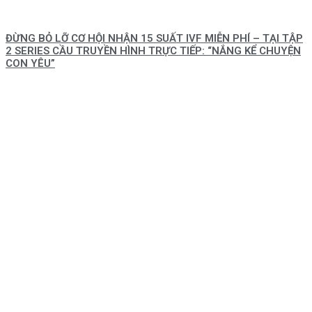
ĐỪNG BỎ LỠ CƠ HỘI NHẬN 15 SUẤT IVF MIỄN PHÍ – TẠI TẬP
2 SERIES CẦU TRUYỀN HÌNH TRỰC TIẾP: “NẮNG KỂ CHUYỆN
CON YÊU”