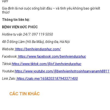
vẹn!
Gia đình là nơi cuộc sống bắt đầu – và tình yêu không bao giờ kết
thúc!
Thông tin liên hệ:
BỆNH VIỆN ĐỨC PHÚC
Hotline tư vấn 24/7: 097 119 5050
48 Ô Đồng Lầm (Hồ Ba Mẫu), Đống Đa, Hà Nội
Website:
https://benhvienducphuc.com/
Facebook:
https://www.facebook.com/benhvienducphuc
Tiktok:
https://www.tiktok.com/@ivf.benhvienducphuc
Youtube:
https://www.youtube.com/@benhvienhotrosinhsanvanamh8811
Link Zalo:
https://zalo.me/1658203187943371400
CÁC TIN KHÁC