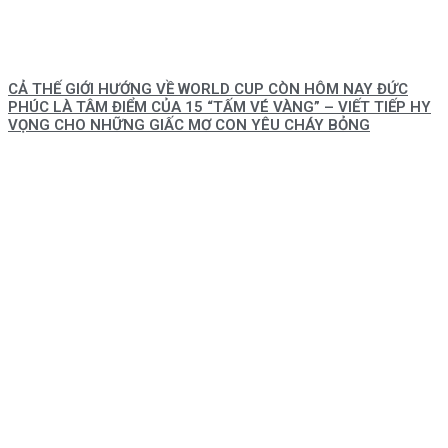
CẢ THẾ GIỚI HƯỚNG VỀ WORLD CUP CÒN HÔM NAY ĐỨC
PHÚC LÀ TÂM ĐIỂM CỦA 15 “TẤM VÉ VÀNG” – VIẾT TIẾP HY
VỌNG CHO NHỮNG GIẤC MƠ CON YÊU CHÁY BỎNG