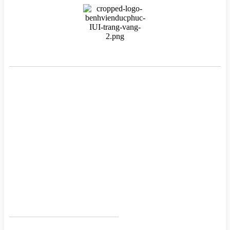
BỆNH VIỆN HTSS & NAM HỌC ĐỨC PHÚC
Hotline:
0971 195 050
Email:
info@benhvienducphuc.com
Địa chỉ: 121 Ô Đồng Lầm ( Hồ Ba Mẫu ) – Phường Văn Miếu Quốc
Tử Giám – Hà Nội.
Số 324, đường Lê Duẩn, Phường Trung Phụng, Quận Đống Đa,
Thành phố Hà Nội
Chủ quản: Công ty Cổ phần Bệnh viện Đức Phúc- Giấy phép đăng
–
Tại Sở Kế hoạch và Đầu tư Hà
ký kinh doanh số 0106759157
Nội.
ĐIỀU TRỊ VÔ SINH
Điều trị vô sinh nam