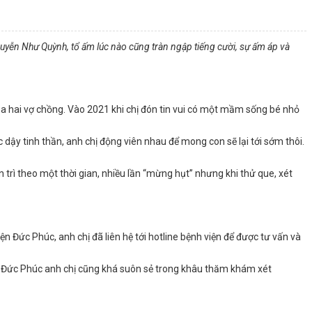
Nguyễn Như Quỳnh, tổ ấm lúc nào cũng tràn ngập tiếng cười, sự ấm áp và
của hai vợ chồng. Vào 2021 khi chị đón tin vui có một mầm sống bé nhỏ
 dậy tinh thần, anh chị động viên nhau để mong con sẽ lại tới sớm thôi.
 trì theo một thời gian, nhiều lần “mừng hụt” nhưng khi thử que, xét
n Đức Phúc, anh chị đã liên hệ tới hotline bệnh viện để được tư vấn và
đến Đức Phúc anh chị cũng khá suôn sẻ trong khâu thăm khám xét