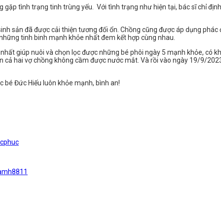
 gặp tình trạng tinh trùng yếu. Với tình trạng như hiện tại, bác sĩ chỉ địn
sinh sản đã được cải thiện tương đối ổn. Chồng cũng được áp dụng phác đ
 ra những tinh binh mạnh khỏe nhất đem kết hợp cùng nhau.
ậc nhất giúp nuôi và chọn lọc được những bé phôi ngày 5 mạnh khỏe, có kh
iến cả hai vợ chồng không cầm được nước mắt. Và rồi vào ngày 19/9/202
úc bé Đức Hiếu luôn khỏe mạnh, bình an!
ucphuc
namh8811