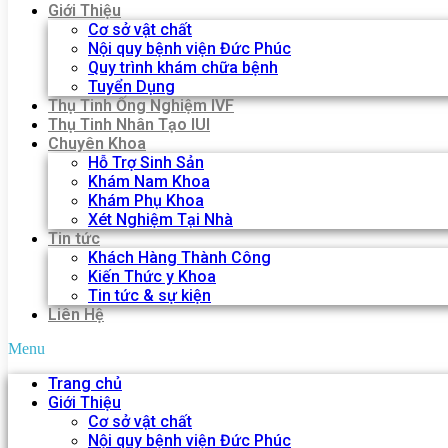
Giới Thiệu
Cơ sở vật chất
Nội quy bệnh viện Đức Phúc
Quy trình khám chữa bệnh
Tuyển Dụng
Thụ Tinh Ống Nghiệm IVF
Thụ Tinh Nhân Tạo IUI
Chuyên Khoa
Hỗ Trợ Sinh Sản
Khám Nam Khoa
Khám Phụ Khoa
Xét Nghiệm Tại Nhà
Tin tức
Khách Hàng Thành Công
Kiến Thức y Khoa
Tin tức & sự kiện
Liên Hệ
Menu
Trang chủ
Giới Thiệu
Cơ sở vật chất
Nội quy bệnh viện Đức Phúc