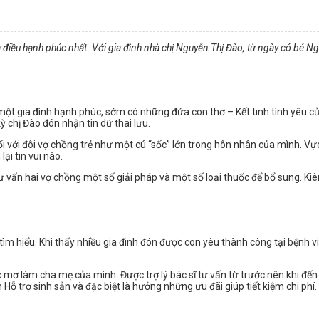
là điều hạnh phúc nhất. Với gia đình nhà chị Nguyễn Thị Đào, từ ngày có bé 
ề một gia đình hạnh phúc, sớm có những đứa con thơ – Kết tinh tình yêu 
ỳ chị Đào đón nhận tin dữ thai lưu.
ối với đôi vợ chồng trẻ như một cú “sốc” lớn trong hôn nhân của mình. Vực
i tin vui nào.
ư vấn hai vợ chồng một số giải pháp và một số loại thuốc để bổ sung. Kiên
m hiểu. Khi thấy nhiều gia đình đón được con yêu thành công tại bệnh việ
 ước mơ làm cha mẹ của mình. Được trợ lý bác sĩ tư vấn từ trước nên khi 
ỗ trợ sinh sản và đặc biệt là hưởng những ưu đãi giúp tiết kiệm chi phí.