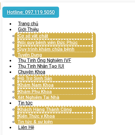
Hotline: 097.119.5050
Trang chủ
Giới Thiệu
Cơ sở vật chất
Nội quy bệnh viện Đức Phúc
Quy trình khám chữa bệnh
Tuyển Dụng
Thụ Tinh Ống Nghiệm IVF
Thụ Tinh Nhân Tạo IUI
Chuyên Khoa
Hỗ Trợ Sinh Sản
Khám Nam Khoa
Khám Phụ Khoa
Xét Nghiệm Tại Nhà
Tin tức
Khách Hàng Thành Công
Kiến Thức y Khoa
Tin tức & sự kiện
Liên Hệ