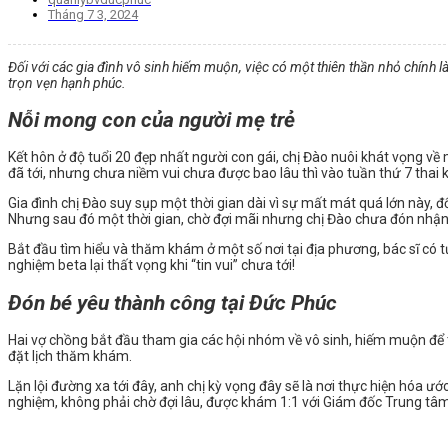
Tháng 7 3, 2024
Đối với các gia đình vô sinh hiếm muộn, việc có một thiên thần nhỏ chính 
trọn vẹn hạnh phúc.
Nỗi mong con của người mẹ trẻ
Kết hôn ở độ tuổi 20 đẹp nhất người con gái, chị Đào nuôi khát vọng v
đã tới, nhưng chưa niềm vui chưa được bao lâu thì vào tuần thứ 7 thai k
Gia đình chị Đào suy sụp một thời gian dài vì sự mất mát quá lớn này, đ
Nhưng sau đó một thời gian, chờ đợi mãi nhưng chị Đào chưa đón nhận lạ
Bắt đầu tìm hiểu và thăm khám ở một số nơi tại địa phương, bác sĩ có t
nghiệm beta lại thất vọng khi “tin vui” chưa tới!
Đón bé yêu thành công tại Đức Phúc
️Hai vợ chồng bắt đầu tham gia các hội nhóm về vô sinh, hiếm muộn để tì
đặt lịch thăm khám.
Lặn lội đường xa tới đây, anh chị kỳ vọng đây sẽ là nơi thực hiện hóa
nghiệm, không phải chờ đợi lâu, được khám 1:1 với Giám đốc Trung tâm H