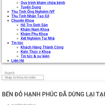
Quy trình khám chữa bệnh
Tuyển Dụng
Thụ Tinh Ống Nghiệm IVF
Thụ Tinh Nhân Tạo IUI
Chuyên Khoa
Hỗ Trợ Sinh Sản
Khám Nam Khoa
Khám Phụ Khoa
Xét Nghiệm Tại Nhà
Tin tức
Khách Hàng Thành Công
Kiến Thức y Khoa
Tin tức & sự kiện
Liên Hệ
Search
BẾN ĐỖ HẠNH PHÚC ĐÃ DỪNG LẠI TẠ
quanlybvducphuc