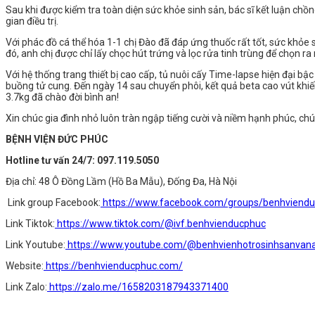
️Sau khi được kiểm tra toàn diện sức khỏe sinh sản, bác sĩ kết luận chồng
gian điều trị.
Với phác đồ cá thể hóa 1-1 chị Đào đã đáp ứng thuốc rất tốt, sức khỏe 
đó, anh chị được chỉ lấy chọc hút trứng và lọc rửa tinh trùng để chọn
Với hệ thống trang thiết bị cao cấp, tủ nuôi cấy Time-lapse hiện đại b
buồng tử cung. Đến ngày 14 sau chuyển phôi, kết quả beta cao vút kh
3.7kg đã chào đời bình an!
Xin chúc gia đình nhỏ luôn tràn ngập tiếng cười và niềm hạnh phúc, ch
BỆNH VIỆN ĐỨC PHÚC
Hotline tư vấn 24/7: 097.119.5050
Địa chỉ: 48 Ô Đồng Lầm (Hồ Ba Mẫu), Đống Đa, Hà Nội
Link group Facebook:
https://www.facebook.com/groups/benhviend
Link Tiktok:
https://www.tiktok.com/@ivf.benhvienducphuc
Link Youtube:
https://www.youtube.com/@benhvienhotrosinhsanva
Website:
https://benhvienducphuc.com/
Link Zalo:
https://zalo.me/1658203187943371400