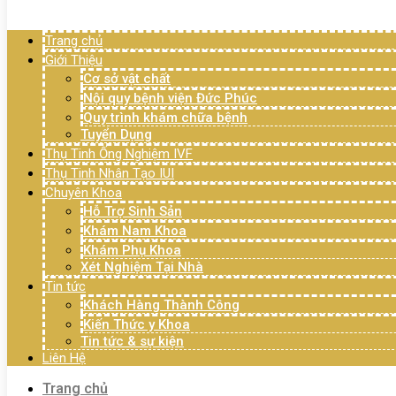
Menu
Trang chủ
Giới Thiệu
Cơ sở vật chất
Nội quy bệnh viện Đức Phúc
Quy trình khám chữa bệnh
Tuyển Dụng
Thụ Tinh Ống Nghiệm IVF
Thụ Tinh Nhân Tạo IUI
Chuyên Khoa
Hỗ Trợ Sinh Sản
Khám Nam Khoa
Khám Phụ Khoa
Xét Nghiệm Tại Nhà
Tin tức
Khách Hàng Thành Công
Kiến Thức y Khoa
Tin tức & sự kiện
Liên Hệ
Trang chủ