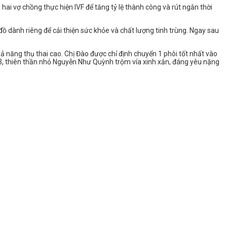
h hai vợ chồng thực hiện IVF để tăng tỷ lệ thành công và rút ngắn thời
ồ dành riêng để cải thiện sức khỏe và chất lượng tinh trùng. Ngay sau
ả năng thụ thai cao. Chị Đào được chỉ định chuyển 1 phôi tốt nhất vào
3, thiên thần nhỏ Nguyễn Như Quỳnh trộm vía xinh xắn, đáng yêu nặng