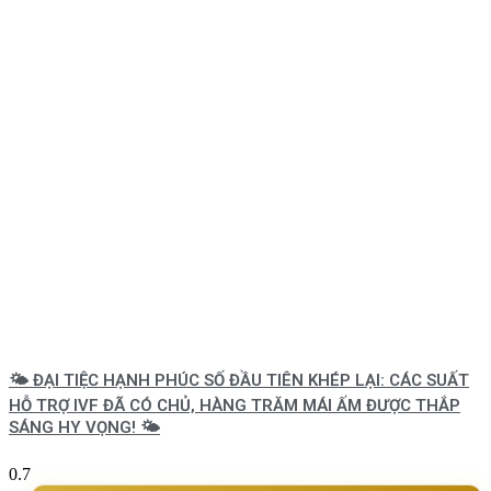
🌤️ ĐẠI TIỆC HẠNH PHÚC SỐ ĐẦU TIÊN KHÉP LẠI: CÁC SUẤT
HỖ TRỢ IVF ĐÃ CÓ CHỦ, HÀNG TRĂM MÁI ẤM ĐƯỢC THẮP
SÁNG HY VỌNG! 🌤️