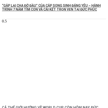
️“GẶP LẠI CHA ĐỠ ĐẦU” CỦA CẶP SONG SINH ĐÁNG YÊU – HÀNH
TRÌNH 7 NĂM TÌM CON VÀ CÁI KẾT TRỌN VẸN TẠI ĐỨC PHÚC
CẢ THẾ GIỚI HƯỚNG VỀ WORLD CUP CÒN HÔM NAY ĐỨC