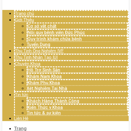
Menu
Trang chủ
Giới Thiệu
Cơ sở vật chất
Nội quy bệnh viện Đức Phúc
Quy trình khám chữa bệnh
Tuyển Dụng
Thụ Tinh Ống Nghiệm IVF
Thụ Tinh Nhân Tạo IUI
Chuyên Khoa
Hỗ Trợ Sinh Sản
Khám Nam Khoa
Khám Phụ Khoa
Xét Nghiệm Tại Nhà
Tin tức
Khách Hàng Thành Công
Kiến Thức y Khoa
Tin tức & sự kiện
Liên Hệ
Trang