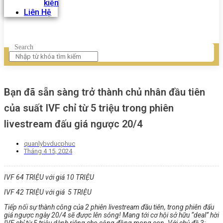
kiện
Liên Hệ
Search
Bạn đã sẵn sàng trở thành chủ nhân đầu tiên
của suất IVF chỉ từ 5 triệu trong phiên
livestream đấu giá ngược 20/4
quanlybvducphuc
Tháng 4 15, 2024
IVF 64 TRIỆU với giá 10 TRIỆU
IVF 42 TRIỆU với giá 5 TRIỆU
Tiếp nối sự thành công của 2 phiên livestream đầu tiên, trong phiên đấu
giá ngược ngày 20/4 sẽ được lên sóng! Mang tới
cơ hội sở hữu “deal” hời