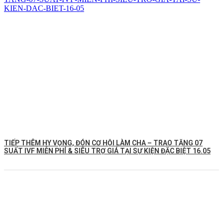
TIẾP THÊM HY VỌNG, ĐÓN CƠ HỘI LÀM CHA – TRAO TẶNG 07
SUẤT IVF MIỄN PHÍ & SIÊU TRỢ GIÁ TẠI SỰ KIỆN ĐẶC BIỆT 16.05