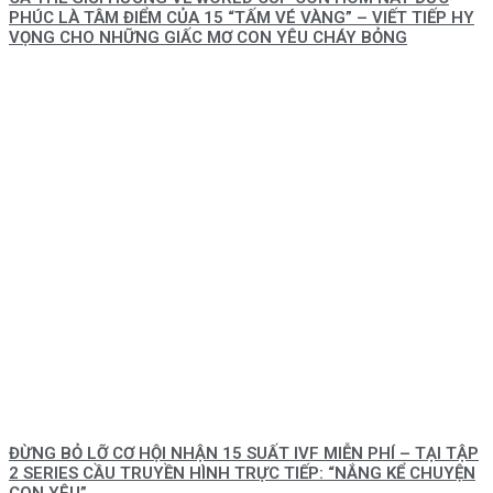
PHÚC LÀ TÂM ĐIỂM CỦA 15 “TẤM VÉ VÀNG” – VIẾT TIẾP HY
VỌNG CHO NHỮNG GIẤC MƠ CON YÊU CHÁY BỎNG
ĐỪNG BỎ LỠ CƠ HỘI NHẬN 15 SUẤT IVF MIỄN PHÍ – TẠI TẬP
2 SERIES CẦU TRUYỀN HÌNH TRỰC TIẾP: “NẮNG KỂ CHUYỆN