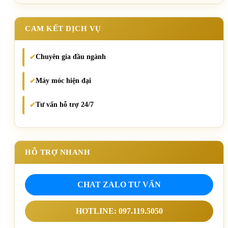
CAM KẾT DỊCH VỤ
Chuyên gia đầu ngành
✔
Máy móc hiện đại
✔
Tư vấn hỗ trợ 24/7
✔
HỖ TRỢ NHANH
CHAT ZALO TƯ VẤN
HOTLINE: 097.119.5050