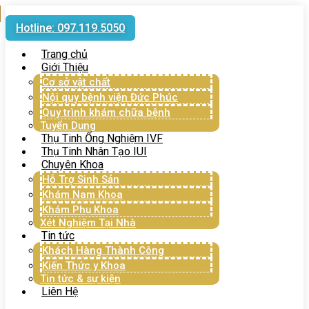
Hotline: 097.119.5050
Trang chủ
Giới Thiệu
Cơ sở vật chất
Nội quy bệnh viện Đức Phúc
Quy trình khám chữa bệnh
Tuyển Dụng
Thụ Tinh Ống Nghiệm IVF
Thụ Tinh Nhân Tạo IUI
Chuyên Khoa
Hỗ Trợ Sinh Sản
Khám Nam Khoa
Khám Phụ Khoa
Xét Nghiệm Tại Nhà
Tin tức
Khách Hàng Thành Công
Kiến Thức y Khoa
Tin tức & sự kiện
Liên Hệ