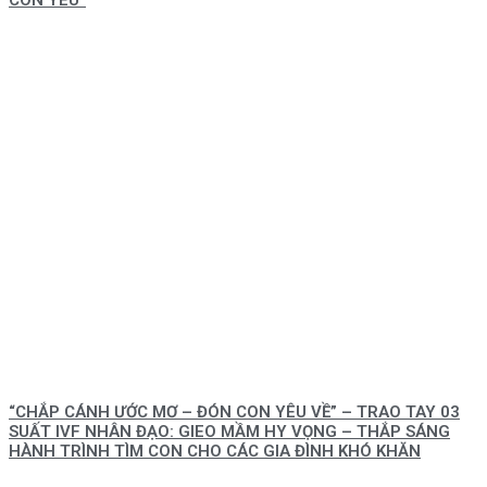
CON YÊU”
“CHẮP CÁNH ƯỚC MƠ – ĐÓN CON YÊU VỀ” – TRAO TAY 03
SUẤT IVF NHÂN ĐẠO: GIEO MẦM HY VỌNG – THẮP SÁNG
HÀNH TRÌNH TÌM CON CHO CÁC GIA ĐÌNH KHÓ KHĂN