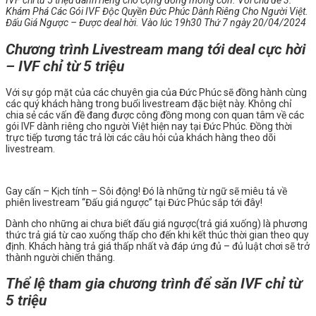
IVF chỉ từ 5 triệu dành riêng cho cộng đồng mong con.
Với chủ đề 3:
Khám Phá Các Gói IVF Độc Quyền Đức Phúc Dành Riêng Cho Người Việt.
Đấu Giá Ngược – Được deal hời.
Vào lúc 19h30 Thứ 7 ngày 20/04/2024
Chương trình Livestream mang tới deal cực hời
– IVF chỉ từ 5 triệu
Với sự góp mặt của các chuyên gia của Đức Phúc sẽ đồng hành cùng
các quý khách hàng trong buổi livestream đặc biệt này. Không chỉ
chia sẻ các vấn đề đang được công đồng mong con quan tâm về các
gói IVF dành riêng cho người Việt hiện nay tại Đức Phúc. Đồng thời
trực tiếp tương tác trả lời các câu hỏi của khách hàng theo dõi
livestream.
Gay cấn – Kịch tính – Sôi động! Đó là những từ ngữ sẽ miêu tả về
phiên livestream “Đấu giá ngược” tại Đức Phúc sắp tới đây!
Dành cho những ai chưa biết đấu giá ngược(trả giá xuống) là phương
thức trả giá từ cao xuống thấp cho đến khi kết thúc thời gian theo quy
định. Khách hàng trả giá thấp nhất và đáp ứng đủ – đủ luật chơi sẽ trở
thành người chiến thắng.
Thể lệ tham gia chương trình để săn IVF chỉ từ
5 triệu