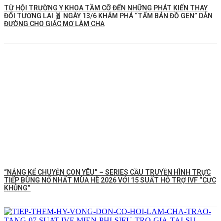
TỪ HỘI TRƯỜNG Y KHOA TẦM CỠ ĐẾN NHỮNG PHÁT KIẾN THAY
ĐỔI TƯƠNG LAI 🧬 NGÀY 13/6 KHÁM PHÁ “TẤM BẢN ĐỒ GEN” DẪN
ĐƯỜNG CHO GIẤC MƠ LÀM CHA
“NẮNG KỂ CHUYỆN CON YÊU” – SERIES CẦU TRUYỀN HÌNH TRỰC
TIẾP BÙNG NỔ NHẤT MÙA HÈ 2026 VỚI 15 SUẤT HỖ TRỢ IVF “CỰC
KHỦNG”