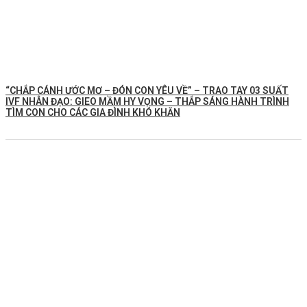
“CHẮP CÁNH ƯỚC MƠ – ĐÓN CON YÊU VỀ” – TRAO TAY 03 SUẤT
IVF NHÂN ĐẠO: GIEO MẦM HY VỌNG – THẮP SÁNG HÀNH TRÌNH
TÌM CON CHO CÁC GIA ĐÌNH KHÓ KHĂN