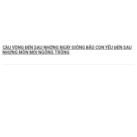
CẦU VỒNG ĐẾN SAU NHỮNG NGÀY GIÔNG BÃO CON YÊU ĐẾN SAU
NHỮNG MÒN MỎI NGÓNG TRÔNG