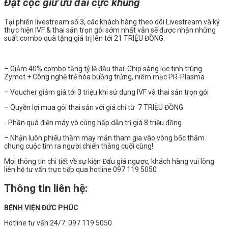
Đặt cọc giữ ưu đãi cực khủng
Tại phiên livestream số 3, các khách hàng theo dõi Livestream và ký
thực hiện IVF & thai sản trọn gói sớm nhất vẫn sẽ được nhận những
suất combo quà tặng giá trị lên tới 21 TRIỆU ĐỒNG.
– Giảm 40% combo tăng tỷ lệ đậu thai: Chip sàng lọc tinh trùng
Zymot + Công nghệ trẻ hóa buồng trứng, niêm mạc PR-Plasma
– Voucher giảm giá tới 3 triệu️ khi sử dụng IVF và thai sản trọn gói
– Quyền lợi mua gói thai sản với giá chỉ từ 7 TRIỆU ĐỒNG
️- Phần quà điện máy vô cùng hấp dẫn trị giá 8 triệu đồng
– Nhận luôn phiếu thăm may mắn tham gia vào vòng bốc thăm
chung cuộc tìm ra người chiến thắng cuối cùng!
Mọi thông tin chi tiết về sự kiện Đấu giá ngược, khách hàng vui lòng
liên hệ tư vấn trực tiếp qua hotline 097 119 5050
Thông tin liên hệ:
BỆNH VIỆN ĐỨC PHÚC
Hotline tư vấn 24/7: 097 119 5050