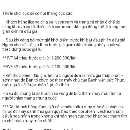
Thể lệ chơi cực dễ cơ hội thắng cực cao!
– Khách hàng like và chia sẻ livestream về trang cá nhân ở chế độ
công khai và có tối thiểu có 5 comment đấu giá đúng thể lệ trong thời
gian diễn ra đấu giá.
– Sau khi công bố mức giá khởi điểm trước khi bắt đầu phiên đấu giá.
Người chơi sẽ trả giá theo bước giá giảm dần, không nhảy cách và
theo đúng bước giá lùi:
** IVF 64 triệu bước giá lùi là 200.000/lần
**IVF 42 triệu bước giá lùi là 100.000/lần
– Kết thúc phiên đấu giá, tìm ra 5 người đưa ra mức giá thấp nhất –
sớm nhất do Ban tổ chức lọc theo máy chủ của Bệnh viện Đức Phúc,
mỗi người sẽ được nhận 1 phiếu thăm.
– Sau đó chúng ta sẽ bước vào vòng để bốc thăm may mắn tìm ra
người chiến thắng chung cuộc!
***Các khách hàng đang giữ các phiếu thăm may mắn ở 2 phiên live
trước đó, hãy dành thời gian quý báu theo dõi phiên livestream số 3
để và hòa mình trong không khí hân hoan của thời khắc bốc thăm tìm
ra chủ nhân may mắn nhất!