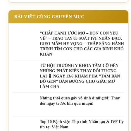
BÀI VIẾT CÙNG CHUYÊN MỤC
“CHẮP CÁNH ƯỚC MƠ – ĐÓN CON YÊU
VỀ” – TRAO TAY 03 SUẤT IVF NHÂN ĐẠO:
GIEO MẦM HY VỌNG – THẮP SÁNG HÀNH
TRÌNH TÌM CON CHO CÁC GIA ĐÌNH KHÓ
KHĂN
TỪ HỘI TRƯỜNG Y KHOA TẦM CỠ ĐẾN
NHỮNG PHÁT KIẾN THAY ĐỔI TƯƠNG
LAI 🧬 NGÀY 13/6 KHÁM PHÁ “TẤM BẢN
ĐỒ GEN” DẪN ĐƯỜNG CHO GIẤC MƠ
LÀM CHA
Những thói quen gây vô sinh ở nữ giới: Thay
đổi ngay trước khi quá muộn!
Top 10 Bệnh viện Thụ tinh Nhân tạo & IVF Uy
tín tại Việt Nam