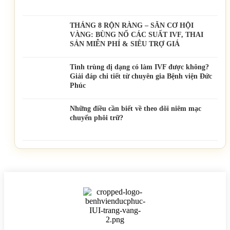
THÁNG 8 RỘN RÀNG – SĂN CƠ HỘI
VÀNG: BÙNG NỔ CÁC SUẤT IVF, THAI
SẢN MIỄN PHÍ & SIÊU TRỢ GIÁ
Tinh trùng dị dạng có làm IVF được không?
Giải đáp chi tiết từ chuyên gia Bệnh viện Đức
Phúc
Những điều cần biết về theo dõi niêm mạc
chuyển phôi trữ?