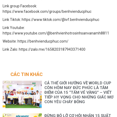
Link group Facebook:
https://www.facebook.com/groups/benhvienducphuc
Link Tiktok:
https://www.tiktok.com/@ivf.benhvienducphuc
Link Youtube:
https://www.youtube.com/@benhvienhotrosinhsanvanamh8811
Website:
https://benhvienducphuc.com/
Link Zalo:
https://zalo.me/1658203187943371400
CÁC TIN KHÁC
CẢ THẾ GIỚI HƯỚNG VỀ WORLD CUP
CÒN HÔM NAY ĐỨC PHÚC LÀ TÂM
ĐIỂM CỦA 15 “TẤM VÉ VÀNG” – VIẾT
TIẾP HY VỌNG CHO NHỮNG GIẤC MƠ
CON YÊU CHÁY BỎNG
ĐỪNG BỎ LỠ CƠ HỘI NHẬN 15 SUẤT