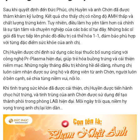
Sau khi quyết định đến Đức Phúc, chị Huyền và anh Chớn đã được
thăm khám kỹ lưỡng. Kết quả cho thấy chị có nồng độ AMH thấp và
chất lượng trứng kém. Tuy nhiên, điều làm họ yên tâm hơn cả chính
là sự tận tâm và chuyên nghiệp của các bác sĩ tại đây. Những bác sĩ
giỏi đã trực tiếp lên phác đồ điều trị cá thể hóa 1-1, đảm bảo phù hợp
với từng đặc điểm sức khỏe của anh chị.
Chị Huyền được chỉ định sử dụng các loại thuốc bổ sung cùng với
công nghệ Pr-Plasma hiện đại, giúp trẻ hóa buồng trứng và cải thiện
niêm mạc. Những ngày tháng điều trị không hề dễ dàng, nhưng chị
luôn cảm nhận được sự ủng hộ và động viên từ anh Chớn, người luôn
ở bên cạnh, sẻ chia từng niềm vui, nỗi lo.
Khi tình trạng sức khỏe đã được cải thiện, chị Huyền được tiến hành
chọc hút trứng, và tinh trùng của anh Chớn được sử dụng để tạo
thành phôi trong phòng LAB hiện đại. Mỗi ngày trôi qua, niềm hy
vọng trong anh chị lại lớn dần…