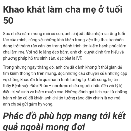
Khao khát làm cha mẹ ở tuổi
50
Sau nhiều năm mong mỏi có con, anh chị bắt đầu nhận ra rằng tuổi
tác của mình, cùng với những khó khăn trong việc thụ thai tự nhiên,
đang trở thành rào cản lớn trong hành trình tìm kiếm hạnh phúc làm
cha làm mẹ. Với nỗi lo lắng đeo bám, anh chị quyết định tìm hiểu về
phương pháp hỗ trợ sinh sản, đặc biệt là IVF.
Trong những ngày tháng đó, anh chị đã dành không ít thời gian để
tìm kiếm thông tin trên mạng, đọc những câu chuyện của những cặp
vợ chồng khác đã trải qua hành trình tương tự. Cuối cùng, họ tìm
thấy Bệnh viện Đức Phúc – nơi được nhiều người nhắc đến với tỷ lệ
điều trị vô sinh và hiếm muộn cao. Những đánh giá tích cực từ những
bệnh nhân cũ đã khiến anh chị tin tưởng rằng đây chính là nơi mà
anh chị sẽ gửi gắm hy vọng.
Phác đồ phù hợp mang tới kết
quả ngoài mong đợi