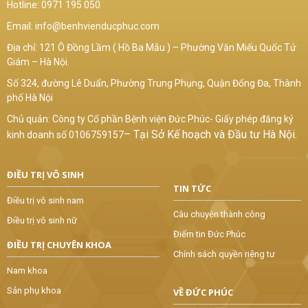
Hotline:
0971 195 050
Email:
info@benhvienducphuc.com
Địa chỉ: 121 Ô Đồng Lầm ( Hồ Ba Mẫu ) – Phường Văn Miếu Quốc Tử
Giám – Hà Nội.
Số 324, đường Lê Duẩn, Phường Trung Phụng, Quận Đống Đa, Thành
phố Hà Nội
Chủ quản: Công ty Cổ phần Bệnh viện Đức Phúc- Giấy phép đăng ký
–
Tại Sở Kế hoạch và Đầu tư Hà Nội.
kinh doanh số 0106759157
ĐIỀU TRỊ VÔ SINH
TIN TỨC
Điều trị vô sinh nam
Câu chuyện thành công
Điều trị vô sinh nữ
Điểm tin Đức Phúc
ĐIỀU TRỊ CHUYÊN KHOA
Chính sách quyền riêng tư
Nam khoa
Sản phụ khoa
VỀ ĐỨC PHÚC