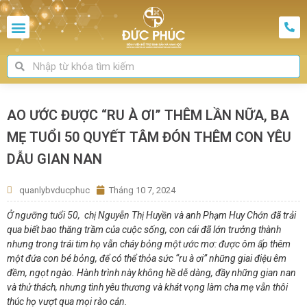
AO ƯỚC ĐƯỢC “RU À ƠI” THÊM LẦN NỮA, BA
MẸ TUỔI 50 QUYẾT TÂM ĐÓN THÊM CON YÊU
DẪU GIAN NAN
quanlybvducphuc
Tháng 10 7, 2024
Ở ngưỡng tuổi 50, chị
Nguyễn Thị Huyền và anh Phạm Huy Chớn
đã trải
qua biết bao thăng trầm của cuộc sống, con cái đã lớn trưởng thành
nhưng trong trái tim họ vẫn cháy bỏng một ước mơ: được ôm ấp thêm
một đứa con bé bỏng, để có thể thỏa sức “ru à ơi” những giai điệu êm
đềm, ngọt ngào. Hành trình này không hề dễ dàng, đầy những gian nan
và thử thách, nhưng tình yêu thương và khát vọng làm cha mẹ vẫn thôi
thúc họ vượt qua mọi rào cản.