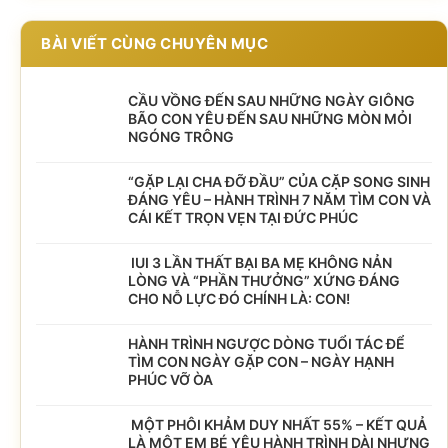
BÀI VIẾT CÙNG CHUYÊN MỤC
CẦU VỒNG ĐẾN SAU NHỮNG NGÀY GIÔNG
BÃO CON YÊU ĐẾN SAU NHỮNG MÒN MỎI
NGÓNG TRÔNG
️“GẶP LẠI CHA ĐỠ ĐẦU” CỦA CẶP SONG SINH
ĐÁNG YÊU – HÀNH TRÌNH 7 NĂM TÌM CON VÀ
CÁI KẾT TRỌN VẸN TẠI ĐỨC PHÚC
IUI 3 LẦN THẤT BẠI BA MẸ KHÔNG NẢN
LÒNG VÀ “PHẦN THƯỞNG” XỨNG ĐÁNG
CHO NỖ LỰC ĐÓ CHÍNH LÀ: CON!
HÀNH TRÌNH NGƯỢC DÒNG TUỔI TÁC ĐỂ
TÌM CON NGÀY GẶP CON – NGÀY HẠNH
PHÚC VỠ ÒA
MỘT PHÔI KHẢM DUY NHẤT 55% – KẾT QUẢ
LÀ MỘT EM BÉ YÊU HÀNH TRÌNH DÀI NHƯNG