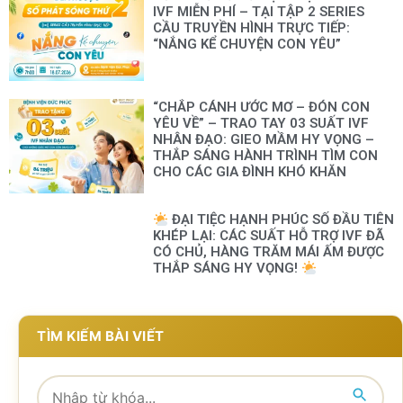
IVF MIỄN PHÍ – TẠI TẬP 2 SERIES
CẦU TRUYỀN HÌNH TRỰC TIẾP:
“NẮNG KỂ CHUYỆN CON YÊU”
“CHẮP CÁNH ƯỚC MƠ – ĐÓN CON
YÊU VỀ” – TRAO TAY 03 SUẤT IVF
NHÂN ĐẠO: GIEO MẦM HY VỌNG –
THẮP SÁNG HÀNH TRÌNH TÌM CON
CHO CÁC GIA ĐÌNH KHÓ KHĂN
ĐẠI TIỆC HẠNH PHÚC SỐ ĐẦU TIÊN
KHÉP LẠI: CÁC SUẤT HỖ TRỢ IVF ĐÃ
CÓ CHỦ, HÀNG TRĂM MÁI ẤM ĐƯỢC
THẮP SÁNG HY VỌNG!
TÌM KIẾM BÀI VIẾT