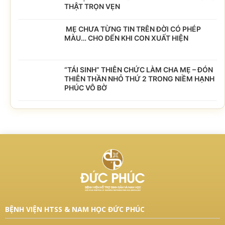
THẬT TRỌN VẸN
MẸ CHƯA TỪNG TIN TRÊN ĐỜI CÓ PHÉP
MÀU… CHO ĐẾN KHI CON XUẤT HIỆN
“TÁI SINH” THIÊN CHỨC LÀM CHA MẸ – ĐÓN
THIÊN THẦN NHỎ THỨ 2 TRONG NIỀM HẠNH
PHÚC VÔ BỜ
BỆNH VIỆN HTSS & NAM HỌC ĐỨC PHÚC