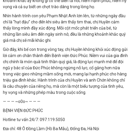
khoảnh khắc ấy không gì có thể diễn tả nổi; niềm hạnh phúc, niềm hy
vọng và cả sự biết ơn chợt trào dâng trong lòng họ.
Nhìn hành trình con yêu Phạm Nhật Anh lớn lên, từ những ngày đầu
chỉ là “hạt đậu” cho đến khi siêu âm thấy tim thai, chị Huyền cảm
thấy lòng mình đầy xúc động. Mỗi cột mốc phát triển của bé, từ
những lần siêu âm đến ngày sinh nở, đều là những khoảnh khắc quý
giá mà chị sẽ mãi khắc ghi.
Giờ đây, khi bế con trong vòng tay, chị Huyền không khỏi xúc động gửi
lời cảm ơn chân thành đến Bệnh viện Đức Phúc. Niềm vui của gia đình
chị chính là món quà tinh thần quý giá, là động lực mạnh mẽ để đội
ngũ y bác sĩ của Đức Phúc không ngừng nỗ lực, cố gắng hơn nữa
trong việc gieo những mầm sống mới, mang lại hạnh phúc cho hàng
triệu gia đình khác. Hành trình của chị Huyền và anh Chớn không chỉ
là câu chuyện của riêng họ, mà còn là một biểu tượng của tình yêu,
hy vọng và những phép màu trong cuộc sống.
— — — ~o0o~ — — —
BỆNH VIỆN ĐỨC PHÚC
Hotline tư vấn 24/7: 097.119.5050
Địa chỉ: 48 Ô Đồng Lầm (Hồ Ba Mẫu), Đống Đa, Hà Nội