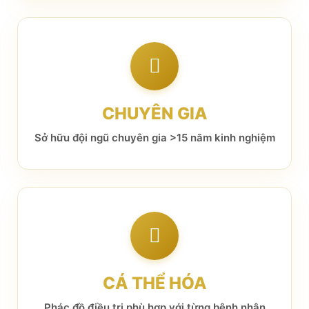
CHUYÊN GIA
Sở hữu đội ngũ chuyên gia >15 năm kinh nghiệm
CÁ THỂ HÓA
Phác đồ điều trị phù hợp với từng bệnh nhân