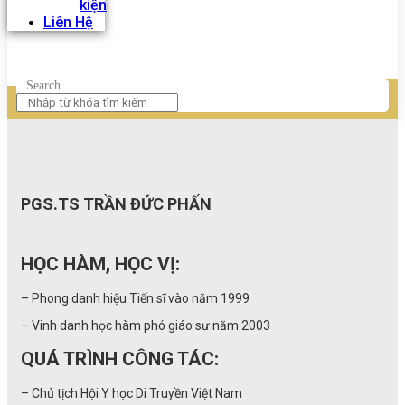
kiện
Liên Hệ
Search
PGS.TS TRẦN ĐỨC PHẤN
HỌC HÀM, HỌC VỊ:
– Phong danh hiệu Tiến sĩ vào năm 1999
– Vinh danh học hàm phó giáo sư năm 2003
QUÁ TRÌNH CÔNG TÁC:
– Chủ tịch Hội Y học Di Truyền Việt Nam