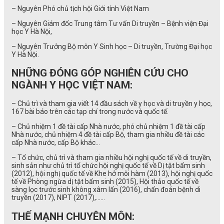
– Nguyên Phó chủ tịch hội Giới tính Việt Nam
– Nguyên Giám đốc Trung tâm Tư vấn Di truyền – Bệnh viện Đại
học Y Hà Nội,
– Nguyên Trưởng Bộ môn Y Sinh học – Di truyền, Trường Đại học
Y Hà Nội.
NHỮNG ĐÓNG GÓP NGHIÊN CỨU CHO
NGÀNH Y HỌC VIỆT NAM:
– Chủ trì và tham gia viết 14 đầu sách về y học và di truyền y học,
167 bài báo trên các tạp chí trong nước và quốc tế.
– Chủ nhiệm 1 đề tài cấp Nhà nước, phó chủ nhiệm 1 đề tài cấp
Nhà nước, chủ nhiệm 4 đề tài cấp Bộ, tham gia nhiều đề tài các
cấp Nhà nước, cấp Bộ khác…
– Tổ chức, chủ trì và tham gia nhiều hội nghị quốc tế về di truyền,
sinh sản như chủ trì tổ chức hội nghị quốc tế về Dị tật bẩm sinh
(2012), hội nghị quốc tế về Khe hở môi hàm (2013), hội nghị quốc
tế về Phòng ngừa dị tật bẩm sinh (2015), Hội thảo quốc tế về
sàng lọc trước sinh không xâm lấn (2016),
chẩn đoán bệnh di
truyền (2017), NIPT (2017),…
…
THẾ MẠNH CHUYÊN MÔN: