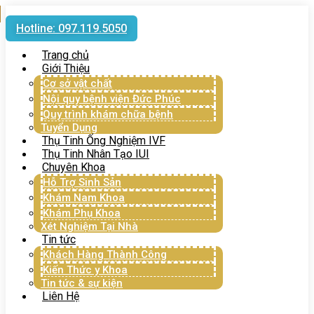
Hotline: 097.119.5050
Trang chủ
Giới Thiệu
Cơ sở vật chất
Nội quy bệnh viện Đức Phúc
Quy trình khám chữa bệnh
Tuyển Dụng
Thụ Tinh Ống Nghiệm IVF
Thụ Tinh Nhân Tạo IUI
Chuyên Khoa
Hỗ Trợ Sinh Sản
Khám Nam Khoa
Khám Phụ Khoa
Xét Nghiệm Tại Nhà
Tin tức
Khách Hàng Thành Công
Kiến Thức y Khoa
Tin tức & sự kiện
Liên Hệ