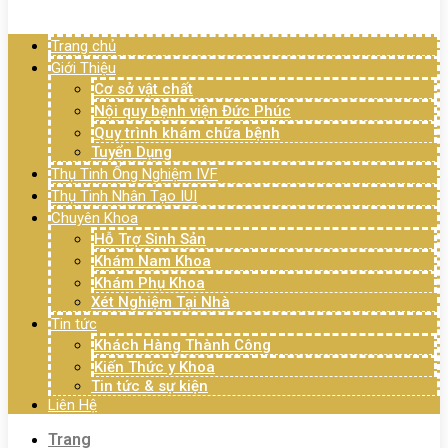
Menu
Trang chủ
Giới Thiệu
Cơ sở vật chất
Nội quy bệnh viện Đức Phúc
Quy trình khám chữa bệnh
Tuyển Dụng
Thụ Tinh Ống Nghiệm IVF
Thụ Tinh Nhân Tạo IUI
Chuyên Khoa
Hỗ Trợ Sinh Sản
Khám Nam Khoa
Khám Phụ Khoa
Xét Nghiệm Tại Nhà
Tin tức
Khách Hàng Thành Công
Kiến Thức y Khoa
Tin tức & sự kiện
Liên Hệ
Trang