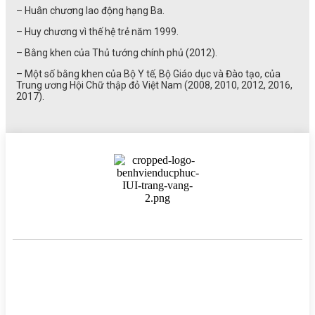
– Huân chương lao động hạng Ba.
– Huy chương vì thế hệ trẻ năm 1999.
– Bằng khen của Thủ tướng chính phủ (2012).
– Một số bằng khen của Bộ Y tế, Bộ Giáo dục và Đào tạo, của
Trung ương Hội Chữ thập đỏ Việt Nam (2008, 2010, 2012, 2016,
2017).
BỆNH VIỆN HTSS & NAM HỌC ĐỨC PHÚC
Hotline:
0971 195 050
Email:
info@benhvienducphuc.com
Địa chỉ: 121 Ô Đồng Lầm ( Hồ Ba Mẫu ) – Phường Văn Miếu Quốc
Tử Giám – Hà Nội.