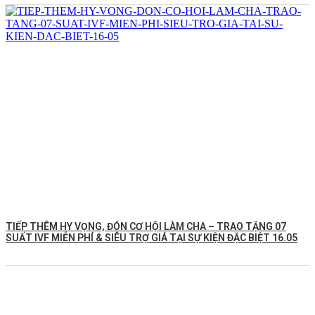
TIẾP THÊM HY VỌNG, ĐÓN CƠ HỘI LÀM CHA – TRAO TẶNG 07
SUẤT IVF MIỄN PHÍ & SIÊU TRỢ GIÁ TẠI SỰ KIỆN ĐẶC BIỆT 16.05