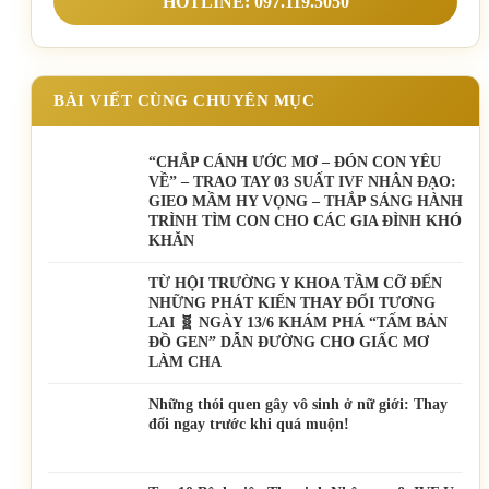
HOTLINE: 097.119.5050
BÀI VIẾT CÙNG CHUYÊN MỤC
“CHẮP CÁNH ƯỚC MƠ – ĐÓN CON YÊU
VỀ” – TRAO TAY 03 SUẤT IVF NHÂN ĐẠO:
GIEO MẦM HY VỌNG – THẮP SÁNG HÀNH
TRÌNH TÌM CON CHO CÁC GIA ĐÌNH KHÓ
KHĂN
TỪ HỘI TRƯỜNG Y KHOA TẦM CỠ ĐẾN
NHỮNG PHÁT KIẾN THAY ĐỔI TƯƠNG
LAI 🧬 NGÀY 13/6 KHÁM PHÁ “TẤM BẢN
ĐỒ GEN” DẪN ĐƯỜNG CHO GIẤC MƠ
LÀM CHA
Những thói quen gây vô sinh ở nữ giới: Thay
đổi ngay trước khi quá muộn!