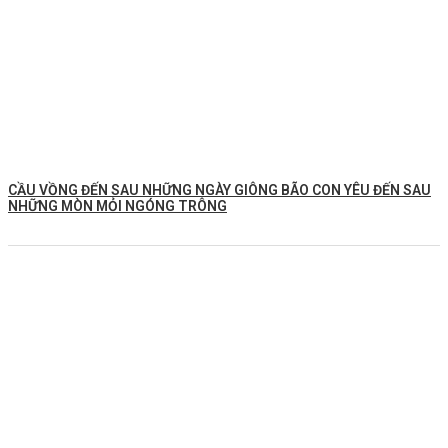
CẦU VỒNG ĐẾN SAU NHỮNG NGÀY GIÔNG BÃO CON YÊU ĐẾN SAU
NHỮNG MÒN MỎI NGÓNG TRÔNG