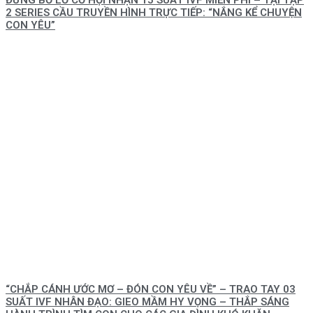
2 SERIES CẦU TRUYỀN HÌNH TRỰC TIẾP: “NẮNG KỂ CHUYỆN
CON YÊU”
“CHẮP CÁNH ƯỚC MƠ – ĐÓN CON YÊU VỀ” – TRAO TAY 03
SUẤT IVF NHÂN ĐẠO: GIEO MẦM HY VỌNG – THẮP SÁNG