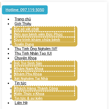
Hotline: 097.119.5050
Trang chủ
Giới Thiệu
Cơ sở vật chất
Nội quy bệnh viện Đức Phúc
Quy trình khám chữa bệnh
Tuyển Dụng
Thụ Tinh Ống Nghiệm IVF
Thụ Tinh Nhân Tạo IUI
Chuyên Khoa
Hỗ Trợ Sinh Sản
Khám Nam Khoa
Khám Phụ Khoa
Xét Nghiệm Tại Nhà
Tin tức
Khách Hàng Thành Công
Kiến Thức y Khoa
Tin tức & sự kiện
Liên Hệ