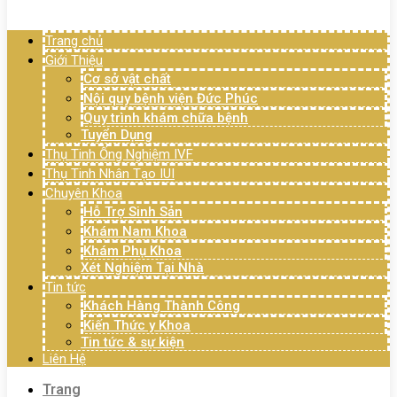
Menu
Trang chủ
Giới Thiệu
Cơ sở vật chất
Nội quy bệnh viện Đức Phúc
Quy trình khám chữa bệnh
Tuyển Dụng
Thụ Tinh Ống Nghiệm IVF
Thụ Tinh Nhân Tạo IUI
Chuyên Khoa
Hỗ Trợ Sinh Sản
Khám Nam Khoa
Khám Phụ Khoa
Xét Nghiệm Tại Nhà
Tin tức
Khách Hàng Thành Công
Kiến Thức y Khoa
Tin tức & sự kiện
Liên Hệ
Trang