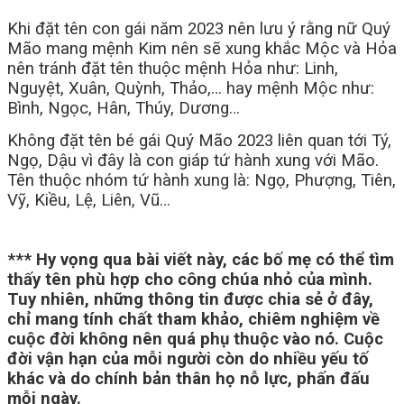
Khi đặt tên con gái năm 2023 nên lưu ý rằng nữ Quý
Mão mang mệnh Kim nên sẽ xung khắc Mộc và Hỏa
nên tránh đặt tên thuộc mệnh Hỏa như: Linh,
Nguyệt, Xuân, Quỳnh, Thảo,… hay mệnh Mộc như:
Bình, Ngọc, Hân, Thúy, Dương…
Không đặt tên bé gái Quý Mão 2023 liên quan tới Tý,
Ngọ, Dậu vì đây là con giáp tứ hành xung với Mão.
Tên thuộc nhóm tứ hành xung là: Ngọ, Phượng, Tiên,
Vỹ, Kiều, Lệ, Liên, Vũ…
*** Hy vọng qua bài viết này, các bố mẹ có thể tìm
thấy tên phù hợp cho công chúa nhỏ của mình.
Tuy nhiên, những thông tin được chia sẻ ở đây,
chỉ mang tính chất tham khảo, chiêm nghiệm về
cuộc đời không nên quá phụ thuộc vào nó. Cuộc
đời vận hạn của mỗi người còn do nhiều yếu tố
khác và do chính bản thân họ nỗ lực, phấn đấu
mỗi ngày.