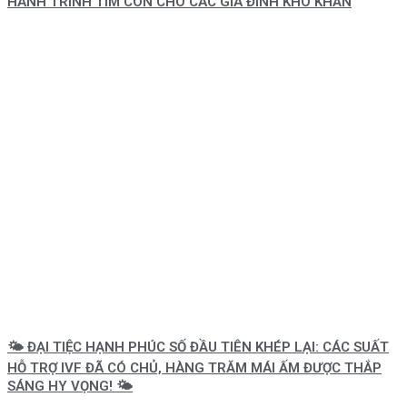
HÀNH TRÌNH TÌM CON CHO CÁC GIA ĐÌNH KHÓ KHĂN
🌤️ ĐẠI TIỆC HẠNH PHÚC SỐ ĐẦU TIÊN KHÉP LẠI: CÁC SUẤT
HỖ TRỢ IVF ĐÃ CÓ CHỦ, HÀNG TRĂM MÁI ẤM ĐƯỢC THẮP
SÁNG HY VỌNG! 🌤️