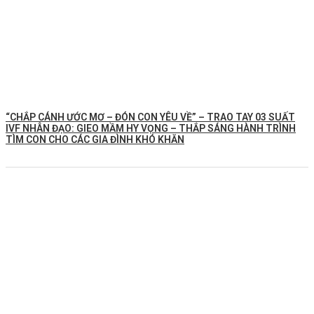
“CHẮP CÁNH ƯỚC MƠ – ĐÓN CON YÊU VỀ” – TRAO TAY 03 SUẤT
IVF NHÂN ĐẠO: GIEO MẦM HY VỌNG – THẮP SÁNG HÀNH TRÌNH
TÌM CON CHO CÁC GIA ĐÌNH KHÓ KHĂN