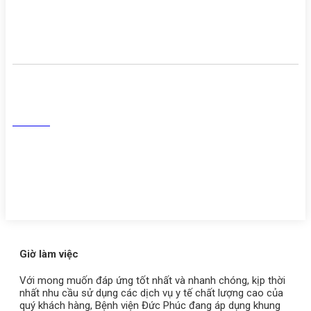
Danh sách người thực hành
khám chữa bệnh
Mạng Xã Hội
Facebook
Tiktok
Youtube
Zalo
Giờ làm việc
Với mong muốn đáp ứng tốt nhất và nhanh chóng, kịp thời
nhất nhu cầu sử dụng các dịch vụ y tế chất lượng cao của
quý khách hàng, Bệnh viện Đức Phúc đang áp dụng khung