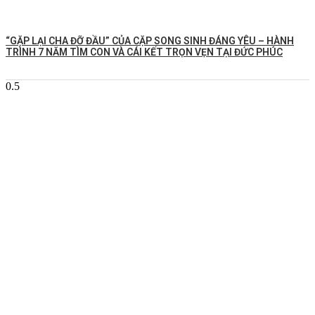
️“GẶP LẠI CHA ĐỠ ĐẦU” CỦA CẶP SONG SINH ĐÁNG YÊU – HÀNH
TRÌNH 7 NĂM TÌM CON VÀ CÁI KẾT TRỌN VẸN TẠI ĐỨC PHÚC