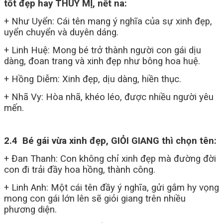
tốt đẹp hay THÙY MỊ, nết na:
+ Như Uyển: Cái tên mang ý nghĩa của sự xinh đẹp,
uyển chuyển và duyên dáng.
+ Linh Huệ: Mong bé trở thành người con gái dịu
dàng, đoan trang và xinh đẹp như bông hoa huệ.
+ Hồng Diễm: Xinh đẹp, dịu dàng, hiền thục.
+ Nhã Vy: Hòa nhã, khéo léo, được nhiều người yêu
mến.
2.4 Bé gái vừa xinh đẹp, GIỎI GIANG thì chọn tên:
+ Đan Thanh: Con không chỉ xinh đẹp mà đường đời
con đi trải đầy hoa hồng, thành công.
+ Linh Anh: Một cái tên đầy ý nghĩa, gửi gắm hy vọng
mong con gái lớn lên sẽ giỏi giang trên nhiều
phương diện.