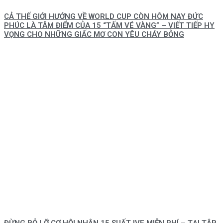
CẢ THẾ GIỚI HƯỚNG VỀ WORLD CUP CÒN HÔM NAY ĐỨC
PHÚC LÀ TÂM ĐIỂM CỦA 15 “TẤM VÉ VÀNG” – VIẾT TIẾP HY
VỌNG CHO NHỮNG GIẤC MƠ CON YÊU CHÁY BỎNG
ĐỪNG BỎ LỠ CƠ HỘI NHẬN 15 SUẤT IVF MIỄN PHÍ – TẠI TẬP