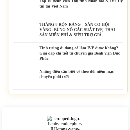
Top 10 Bệnh viện Thụ tinh Nhân tạo & IVF Uy
tín tại Việt Nam
THÁNG 8 RỘN RÀNG – SĂN CƠ HỘI
VÀNG: BÙNG NỔ CÁC SUẤT IVF, THAI
SẢN MIỄN PHÍ & SIÊU TRỢ GIÁ
Tinh trùng dị dạng có làm IVF được không?
Giải đáp chi tiết từ chuyên gia Bệnh viện Đức
Phúc
Những điều cần biết về theo dõi niêm mạc
chuyển phôi trữ?