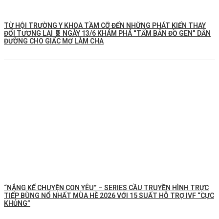
TỪ HỘI TRƯỜNG Y KHOA TẦM CỠ ĐẾN NHỮNG PHÁT KIẾN THAY
ĐỔI TƯƠNG LAI 🧬 NGÀY 13/6 KHÁM PHÁ “TẤM BẢN ĐỒ GEN” DẪN
ĐƯỜNG CHO GIẤC MƠ LÀM CHA
“NẮNG KỂ CHUYỆN CON YÊU” – SERIES CẦU TRUYỀN HÌNH TRỰC
TIẾP BÙNG NỔ NHẤT MÙA HÈ 2026 VỚI 15 SUẤT HỖ TRỢ IVF “CỰC
KHỦNG”