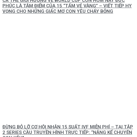
CẢ THẾ GIỚI HƯỚNG VỀ WORLD CUP CÒN HÔM NAY ĐỨC
PHÚC LÀ TÂM ĐIỂM CỦA 15 “TẤM VÉ VÀNG” – VIẾT TIẾP HY
VỌNG CHO NHỮNG GIẤC MƠ CON YÊU CHÁY BỎNG
ĐỪNG BỎ LỠ CƠ HỘI NHẬN 15 SUẤT IVF MIỄN PHÍ – TẠI TẬP
2 SERIES CẦU TRUYỀN HÌNH TRỰC TIẾP: “NẮNG KỂ CHUYỆN