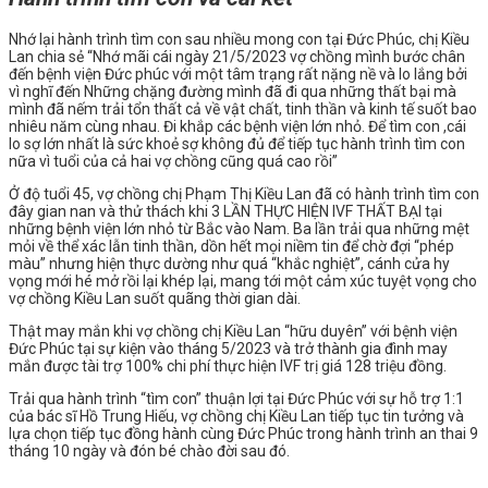
Nhớ lại hành trình tìm con sau nhiều mong con tại Đức Phúc, chị Kiều
Lan chia sẻ “Nhớ mãi cái ngày 21/5/2023 vợ chồng mình bước chân
đến bệnh viện Đức phúc với một tâm trạng rất nặng nề và lo lắng bởi
vì nghĩ đến Những chặng đường mình đã đi qua những thất bại mà
mình đã nếm trải tổn thất cả về vật chất, tinh thần và kinh tế suốt bao
nhiêu năm cùng nhau. Đi khắp các bệnh viện lớn nhỏ. Để tìm con ,cái
lo sợ lớn nhất là sức khoẻ sợ không đủ để tiếp tục hành trình tìm con
nữa vì tuổi của cả hai vợ chồng cũng quá cao rồi”
Ở độ tuổi 45, vợ chồng chị Phạm Thị Kiều Lan đã có hành trình tìm con
đây gian nan và thử thách khi 3 LẦN THỰC HIỆN IVF THẤT BẠI tại
những bệnh viện lớn nhỏ từ Bắc vào Nam. Ba lần trải qua những mệt
mỏi về thể xác lẫn tinh thần, dồn hết mọi niềm tin để chờ đợi “phép
màu” nhưng hiện thực dường như quá “khắc nghiệt”, cánh cửa hy
vọng mới hé mở rồi lại khép lại, mang tới một cảm xúc tuyệt vọng cho
vợ chồng Kiều Lan suốt quãng thời gian dài.
Thật may mắn khi vợ chồng chị Kiều Lan “hữu duyên” với bệnh viện
Đức Phúc tại sự kiện vào tháng 5/2023 và trở thành gia đình may
mắn được tài trợ 100% chi phí thực hiện IVF trị giá 128 triệu đồng.
Trải qua hành trình “tìm con” thuận lợi tại Đức Phúc với sự hỗ trợ 1:1
của bác sĩ Hồ Trung Hiếu, vợ chồng chị Kiều Lan tiếp tục tin tưởng và
lựa chọn tiếp tục đồng hành cùng Đức Phúc trong hành trình an thai 9
tháng 10 ngày và đón bé chào đời sau đó.