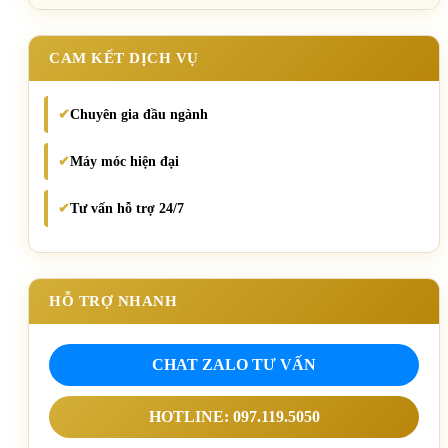
CAM KẾT DỊCH VỤ
Chuyên gia đầu ngành
✔
Máy móc hiện đại
✔
Tư vấn hỗ trợ 24/7
✔
HỖ TRỢ NHANH
CHAT ZALO TƯ VẤN
HOTLINE: 097.119.5050