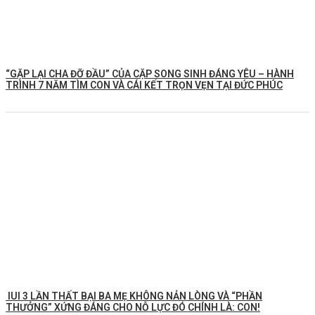
️“GẶP LẠI CHA ĐỠ ĐẦU” CỦA CẶP SONG SINH ĐÁNG YÊU – HÀNH
TRÌNH 7 NĂM TÌM CON VÀ CÁI KẾT TRỌN VẸN TẠI ĐỨC PHÚC
IUI 3 LẦN THẤT BẠI BA MẸ KHÔNG NẢN LÒNG VÀ “PHẦN
THƯỞNG” XỨNG ĐÁNG CHO NỖ LỰC ĐÓ CHÍNH LÀ: CON!