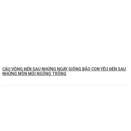
CẦU VỒNG ĐẾN SAU NHỮNG NGÀY GIÔNG BÃO CON YÊU ĐẾN SAU
NHỮNG MÒN MỎI NGÓNG TRÔNG