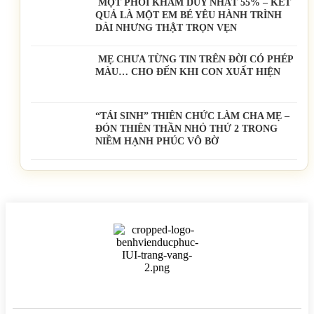
MỘT PHÔI KHẢM DUY NHẤT 55% – KẾT
QUẢ LÀ MỘT EM BÉ YÊU HÀNH TRÌNH
DÀI NHƯNG THẬT TRỌN VẸN
MẸ CHƯA TỪNG TIN TRÊN ĐỜI CÓ PHÉP
MÀU… CHO ĐẾN KHI CON XUẤT HIỆN
“TÁI SINH” THIÊN CHỨC LÀM CHA MẸ –
ĐÓN THIÊN THẦN NHỎ THỨ 2 TRONG
NIỀM HẠNH PHÚC VÔ BỜ
BỆNH VIỆN HTSS & NAM HỌC ĐỨC PHÚC