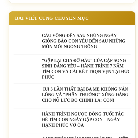
BÀI VIẾT CÙNG CHUYÊN MỤC
CẦU VỒNG ĐẾN SAU NHỮNG NGÀY
GIÔNG BÃO CON YÊU ĐẾN SAU NHỮNG
MÒN MỎI NGÓNG TRÔNG
️“GẶP LẠI CHA ĐỠ ĐẦU” CỦA CẶP SONG
SINH ĐÁNG YÊU – HÀNH TRÌNH 7 NĂM
TÌM CON VÀ CÁI KẾT TRỌN VẸN TẠI ĐỨC
PHÚC
IUI 3 LẦN THẤT BẠI BA MẸ KHÔNG NẢN
LÒNG VÀ “PHẦN THƯỞNG” XỨNG ĐÁNG
CHO NỖ LỰC ĐÓ CHÍNH LÀ: CON!
HÀNH TRÌNH NGƯỢC DÒNG TUỔI TÁC
ĐỂ TÌM CON NGÀY GẶP CON – NGÀY
HẠNH PHÚC VỠ ÒA