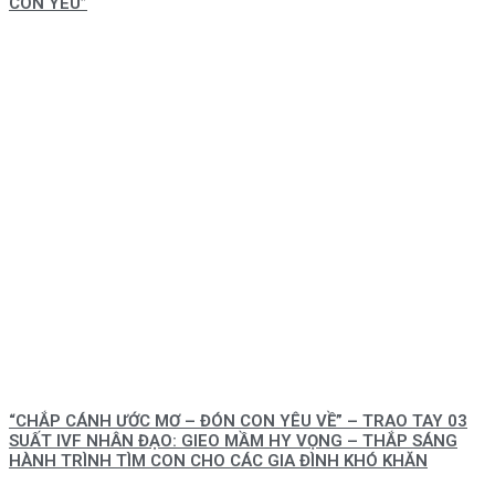
CON YÊU”
“CHẮP CÁNH ƯỚC MƠ – ĐÓN CON YÊU VỀ” – TRAO TAY 03
SUẤT IVF NHÂN ĐẠO: GIEO MẦM HY VỌNG – THẮP SÁNG
HÀNH TRÌNH TÌM CON CHO CÁC GIA ĐÌNH KHÓ KHĂN