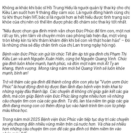
Không ai khác khi bác sĩ Hồ Trung Hiếu là người quản lý thai kỳ cho chị
Kiều Lan suốt hơn 9 tháng đầy cảm xúc. Là người đồng hành cùng chị
từ khi thực hiện IVF, bác sĩ là người hơn ai hết hiểu được tình trạng sức
khỏe của chị nên có thể lên được phác đồ chăm sóc thai kỳ tốt nhất.
“Nếu được chọn gia đình mình vẫn chọn Đức Phúc để tìm con, một nơi
rất uy tín, yên tâm về chuyên môn cao phòng lab hiện đại, một vòng
tròn khép kín từ khi thăm khám đến khi bế con về thật hoàn hảo” – Đó
là những chia sẻ đầy chân tình của chị Lan trong ngày hội ngộ.
Bệnh viện Đức Phúc xin gửi lời chúc Tết ấm áp tới gia đình chị Phạm Thị
Kiều Lan và anh Nguyễn Xuân Hiển, cùng bé Nguyễn Quang Vinh. Chúc
gia đình luôn khỏe mạnh, hạnh phúc, và đón một năm mới Ất Tỵ an
khang, thịnh vượng. Mong rằng năm mới bé Quang Vinh sẽ luôn khỏe
mạnh, bình an!
Trở về thăm các gia đình đã thành công đón con yêu tại “Vườn ươm Đức
Phúc” là hoạt động định kỳ được Ban lãnh đạo bệnh viện triển khai từ
những ngày đầu thành lập. Các chuyến đi không chỉ giúp gắn kết các gia
đình, mà còn giúp Bệnh viện Đức Phúc lắng nghe nhiều hơn về những
câu chuyện tìm con của các gia đình. Từ đó, lan tỏa niềm tin giúp các gia
đình đang mong con có thêm động lực vào hành trình tìm con từ phép
màu khoa học.
Trong năm mới 2025 Bệnh viện Đức Phúc vẫn tiếp tục duy trì các chuyến
xe yêu thương đến nhiều vùng miền trên cả nước hơn. Và chia sẻ nhiều
hơn những câu chuyện tìm con để các gia đình có thêm niềm tin vào