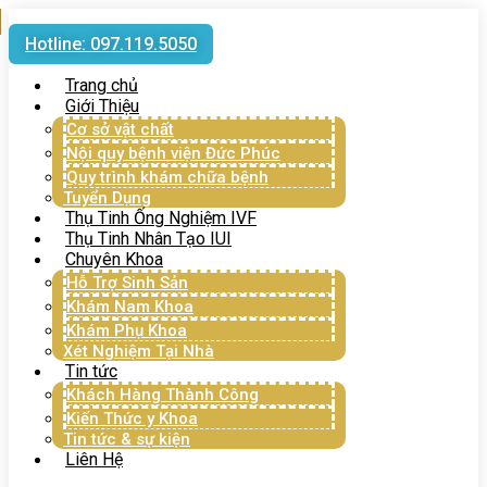
Hotline: 097.119.5050
Trang chủ
Giới Thiệu
Cơ sở vật chất
Nội quy bệnh viện Đức Phúc
Quy trình khám chữa bệnh
Tuyển Dụng
Thụ Tinh Ống Nghiệm IVF
Thụ Tinh Nhân Tạo IUI
Chuyên Khoa
Hỗ Trợ Sinh Sản
Khám Nam Khoa
Khám Phụ Khoa
Xét Nghiệm Tại Nhà
Tin tức
Khách Hàng Thành Công
Kiến Thức y Khoa
Tin tức & sự kiện
Liên Hệ