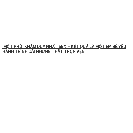
MỘT PHÔI KHẢM DUY NHẤT 55% – KẾT QUẢ LÀ MỘT EM BÉ YÊU
HÀNH TRÌNH DÀI NHƯNG THẬT TRỌN VẸN