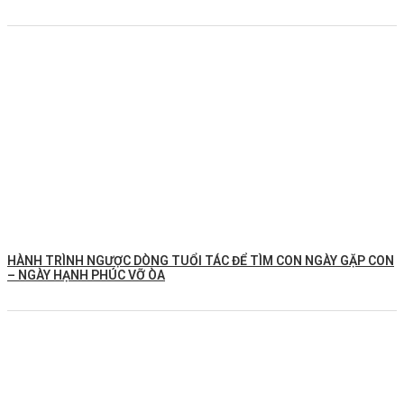
HÀNH TRÌNH NGƯỢC DÒNG TUỔI TÁC ĐỂ TÌM CON NGÀY GẶP CON
– NGÀY HẠNH PHÚC VỠ ÒA