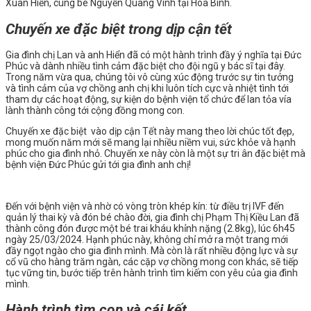
Xuân Hiển, cùng bé Nguyễn Quang Vinh tại Hòa Bình.
Chuyến xe đặc biệt trong dịp cận tết
Gia đình chị Lan và anh Hiển đã có một hành trình đầy ý nghĩa tại Đức
Phúc và dành nhiều tình cảm đặc biệt cho đội ngũ y bác sĩ tại đây.
Trong năm vừa qua, chúng tôi vô cùng xúc động trước sự tin tưởng
và tình cảm của vợ chồng anh chị khi luôn tích cực và nhiệt tình tới
tham dự các hoạt động, sự kiện do bệnh viện tổ chức để lan tỏa vía
lành thành công tới cộng đồng mong con.
Chuyến xe đặc biệt vào dịp cận Tết này mang theo lời chúc tốt đẹp,
mong muốn năm mới sẽ mang lại nhiều niềm vui, sức khỏe và hạnh
phúc cho gia đình nhỏ. Chuyến xe này còn là một sự tri ân đặc biệt mà
bệnh viện Đức Phúc gửi tới gia đình anh chị!
Đến với bệnh viện và nhờ có vòng tròn khép kín: từ điều trị IVF đến
quản lý thai kỳ và đón bé chào đời, gia đình chị Phạm Thị Kiều Lan đã
thành công đón được một bé trai kháu khỉnh nặng (2.8kg), lúc 6h45
ngày 25/03/2024. Hạnh phúc này, không chỉ mở ra một trang mới
đầy ngọt ngào cho gia đình mình. Mà còn là rất nhiều động lực và sự
cổ vũ cho hàng trăm ngàn, các cặp vợ chồng mong con khác, sẽ tiếp
tục vững tin, bước tiếp trên hành trình tìm kiếm con yêu của gia đình
mình.
Hành trình tìm con và cái kết