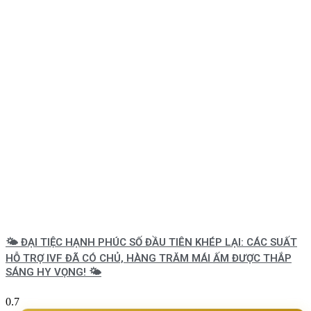
🌤️ ĐẠI TIỆC HẠNH PHÚC SỐ ĐẦU TIÊN KHÉP LẠI: CÁC SUẤT
HỖ TRỢ IVF ĐÃ CÓ CHỦ, HÀNG TRĂM MÁI ẤM ĐƯỢC THẮP
SÁNG HY VỌNG! 🌤️