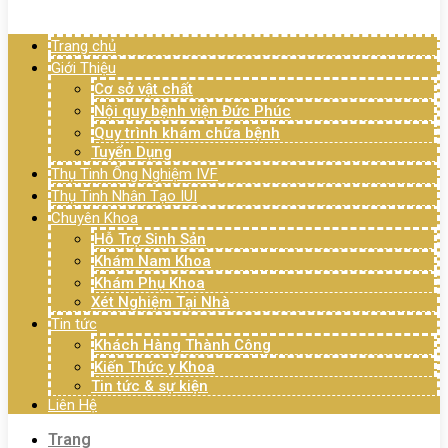
Menu
Trang chủ
Giới Thiệu
Cơ sở vật chất
Nội quy bệnh viện Đức Phúc
Quy trình khám chữa bệnh
Tuyển Dụng
Thụ Tinh Ống Nghiệm IVF
Thụ Tinh Nhân Tạo IUI
Chuyên Khoa
Hỗ Trợ Sinh Sản
Khám Nam Khoa
Khám Phụ Khoa
Xét Nghiệm Tại Nhà
Tin tức
Khách Hàng Thành Công
Kiến Thức y Khoa
Tin tức & sự kiện
Liên Hệ
Trang