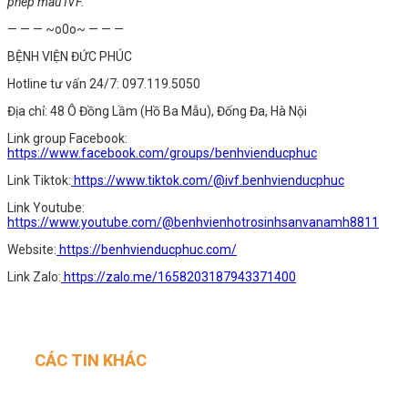
phép màu IVF.
— — — ~o0o~ — — —
BỆNH VIỆN ĐỨC PHÚC
Hotline tư vấn 24/7: 097.119.5050
Địa chỉ: 48 Ô Đồng Lầm (Hồ Ba Mẫu), Đống Đa, Hà Nội
Link group Facebook:
https://www.facebook.com/groups/benhvienducphuc
Link Tiktok:
https://www.tiktok.com/@ivf.benhvienducphuc
Link Youtube:
https://www.youtube.com/@benhvienhotrosinhsanvanamh8811
Website:
https://benhvienducphuc.com/
Link Zalo:
https://zalo.me/1658203187943371400
CÁC TIN KHÁC