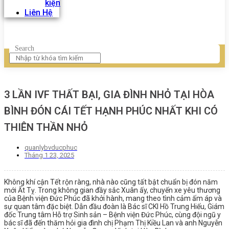
kiện
Liên Hệ
Search
3 LẦN IVF THẤT BẠI, GIA ĐÌNH NHỎ TẠI HÒA
BÌNH ĐÓN CÁI TẾT HẠNH PHÚC NHẤT KHI CÓ
THIÊN THẦN NHỎ
quanlybvducphuc
Tháng 1 23, 2025
Không khí cận Tết rộn ràng, nhà nào cũng tất bật chuẩn bị đón năm
mới Ất Tỵ. Trong không gian đầy sắc Xuân ấy, chuyến xe yêu thương
của Bệnh viện Đức Phúc đã khởi hành, mang theo tình cảm ấm áp và
sự quan tâm đặc biệt. Dẫn đầu đoàn là Bác sĩ CKI Hồ Trung Hiếu, Giám
đốc Trung tâm Hỗ trợ Sinh sản – Bệnh viện Đức Phúc, cùng đội ngũ y
bác sĩ đã đến thăm hỏi gia đình chị Phạm Thị Kiều Lan và anh Nguyễn